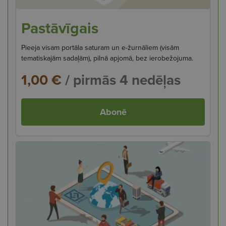
Pastāvīgais
Pieeja visam portāla saturam un e-žurnāliem (visām
tematiskajām sadaļām), pilnā apjomā, bez ierobežojuma.
1,00 €
/ pirmās 4 nedēļas
Abonē