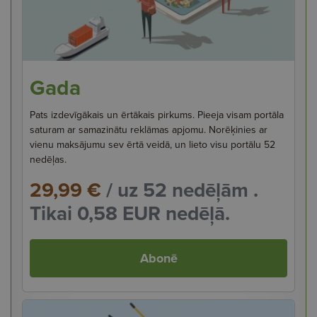
Gada
Pats izdevīgākais un ērtākais pirkums. Pieeja visam portāla
saturam ar samazinātu reklāmas apjomu. Norēķinies ar
vienu maksājumu sev ērtā veidā, un lieto visu portālu 52
nedēļas.
29,99 €
/ uz 52 nedēļām .
Tikai 0,58 EUR nedēļā.
Abonē