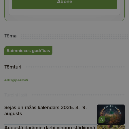
Abonē
Tēma
Saimnieces gudrības
Tēmturi
#alerģijas
#mati
Turpini lasīt
Sējas un ražas kalendārs 2026. 3.–9.
augusts
A
Augustā darāmie darbi vīnogu stādījumā