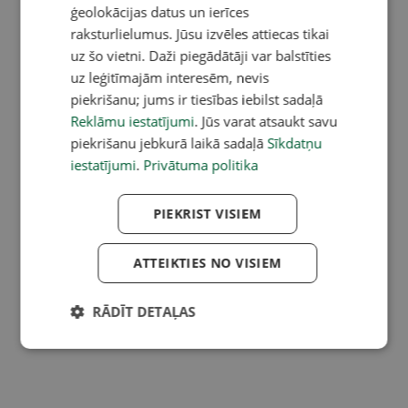
ģeolokācijas datus un ierīces
raksturlielumus. Jūsu izvēles attiecas tikai
uz šo vietni. Daži piegādātāji var balstīties
uz leģitīmajām interesēm, nevis
piekrišanu; jums ir tiesības iebilst sadaļā
Reklāmu iestatījumi
. Jūs varat atsaukt savu
piekrišanu jebkurā laikā sadaļā
Sīkdatņu
iestatījumi
.
Privātuma politika
PIEKRIST VISIEM
ATTEIKTIES NO VISIEM
RĀDĪT DETAĻAS