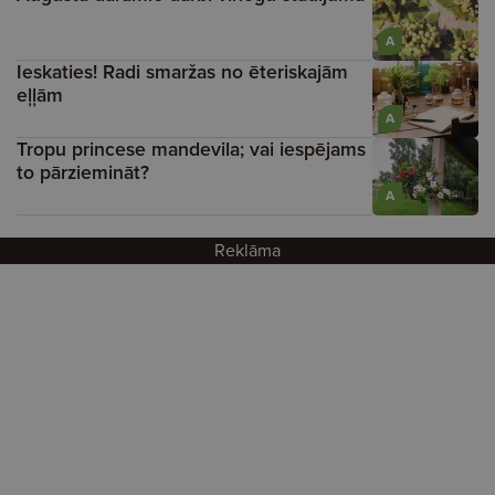
A
Ieskaties! Radi smaržas no ēteriskajām
eļļām
A
Tropu princese mandevila; vai iespējams
to pārziemināt?
A
Reklāma