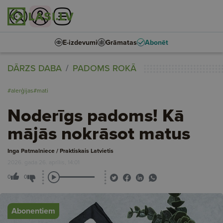
E-izdevumi
Grāmatas
Abonēt
DĀRZS DABA
PADOMS ROKĀ
#alerģijas
#mati
Noderīgs padoms! Kā
mājās nokrāsot matus
Inga Patmalniece / Praktiskais Latvietis
2026. gada 26. aprīlis, 14:01
0
0
Abonentiem