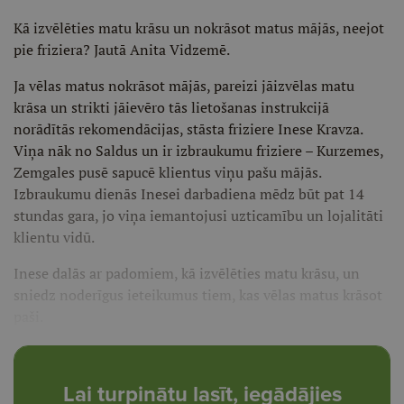
Kā izvēlēties matu krāsu un nokrāsot matus mājās, neejot
pie friziera? Jautā Anita Vidzemē.
Ja vēlas matus nokrāsot mājās, pareizi jāizvēlas matu
krāsa un strikti jāievēro tās lietošanas instrukcijā
norādītās rekomendācijas, stāsta friziere Inese Kravza.
Viņa nāk no Saldus un ir izbraukumu friziere – Kurzemes,
Zemgales pusē sapucē klientus viņu pašu mājās.
Izbraukumu dienās Inesei darbadiena mēdz būt pat 14
stundas gara, jo viņa iemantojusi uzticamību un lojalitāti
klientu vidū.
Inese dalās ar padomiem, kā izvēlēties matu krāsu, un
sniedz noderīgus ieteikumus tiem, kas vēlas matus krāsot
paši.
Lai turpinātu lasīt, iegādājies