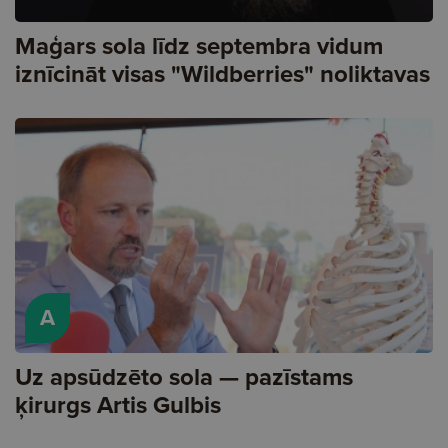
Maģars sola līdz septembra vidum
iznīcināt visas "Wildberries" noliktavas
A
Uz apsūdzēto sola — pazīstams
ķirurgs Artis Gulbis