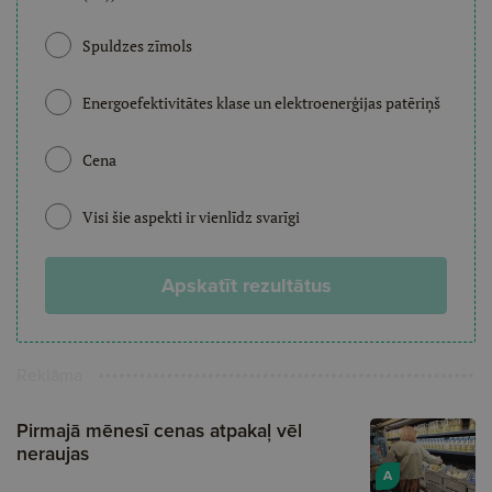
Spuldzes zīmols
Energoefektivitātes klase un elektroenerģijas patēriņš
Cena
Visi šie aspekti ir vienlīdz svarīgi
Apskatīt rezultātus
Reklāma
Pirmajā mēnesī cenas atpakaļ vēl
neraujas
A