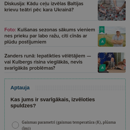
Diskusija: Kādu ceļu izvēlas Baltijas
krievu teātri pēc kara Ukrainā?
Foto:
Kulšanas sezonas sākums vieniem
nes prieku par labo ražu, citi cīnās ar
plūdu postījumiem
A
Zanders runā: Iepatikties vēlētājiem —
vai Kulbergs risina vieglākās, nevis
svarīgākās problēmas?
A
Aptauja
Kas jums ir svarīgākais, izvēloties
spuldzes?
Gaismas parametri (gaismas temperatūra (K), plūsma
(lm))