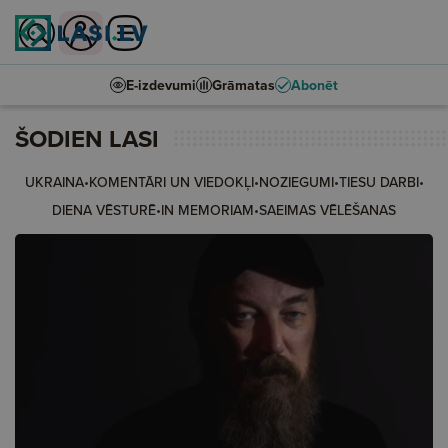
E-izdevumi
Grāmatas
Abonēt
ŠODIEN LASI
•
•
•
•
UKRAINA
KOMENTĀRI UN VIEDOKĻI
NOZIEGUMI
TIESU DARBI
•
•
DIENA VĒSTURĒ
IN MEMORIAM
SAEIMAS VĒLĒŠANAS