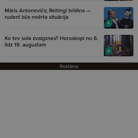
Māris Antonevičs; Reitingi brīdina —
rudenī būs neērta situācija
A
Ko tev sola zvaigznes? Horoskopi no 6.
līdz 19. augustam
A
Reklāma