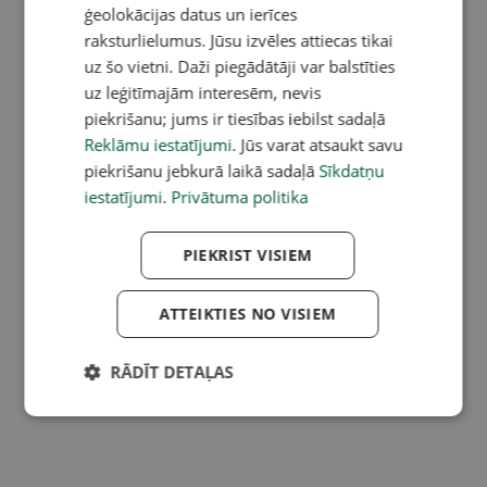
ģeolokācijas datus un ierīces
raksturlielumus. Jūsu izvēles attiecas tikai
uz šo vietni. Daži piegādātāji var balstīties
uz leģitīmajām interesēm, nevis
piekrišanu; jums ir tiesības iebilst sadaļā
Reklāmu iestatījumi
. Jūs varat atsaukt savu
piekrišanu jebkurā laikā sadaļā
Sīkdatņu
iestatījumi
.
Privātuma politika
PIEKRIST VISIEM
ATTEIKTIES NO VISIEM
RĀDĪT DETAĻAS