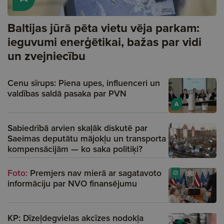
Baltijas jūrā pēta vietu vēja parkam:
ieguvumi enerģētikai, bažas par vidi
un zvejniecību
Cenu sīrups: Piena upes, influenceri un
valdības saldā pasaka par PVN
A
Sabiedrībā arvien skaļāk diskutē par
Saeimas deputātu mājokļu un transporta
kompensācijām — ko saka politiķi?
Foto:
Premjers nav mierā ar sagatavoto
informāciju par NVO finansējumu
KP: Dīzeļdegvielas akcīzes nodokļa