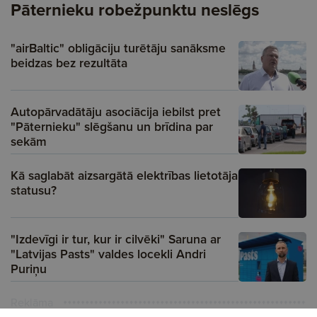
Pāternieku robežpunktu neslēgs
"airBaltic" obligāciju turētāju sanāksme
beidzas bez rezultāta
Autopārvadātāju asociācija iebilst pret
"Pāternieku" slēgšanu un brīdina par
sekām
Kā saglabāt aizsargātā elektrības lietotāja
statusu?
"Izdevīgi ir tur, kur ir cilvēki" Saruna ar
"Latvijas Pasts" valdes locekli Andri
Puriņu
Reklāma