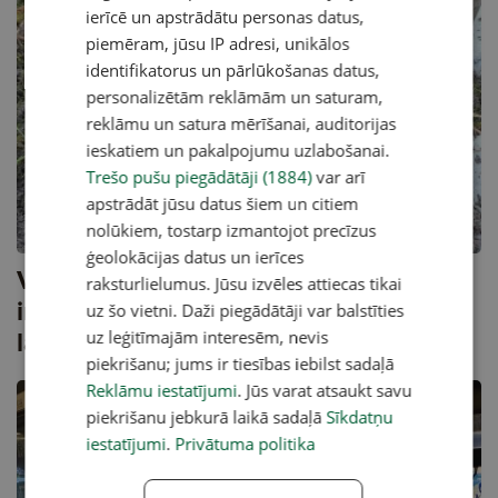
ierīcē un apstrādātu personas datus,
piemēram, jūsu IP adresi, unikālos
identifikatorus un pārlūkošanas datus,
personalizētām reklāmām un saturam,
reklāmu un satura mērīšanai, auditorijas
ieskatiem un pakalpojumu uzlabošanai.
Trešo pušu piegādātāji (1884)
var arī
apstrādāt jūsu datus šiem un citiem
nolūkiem, tostarp izmantojot precīzus
ģeolokācijas datus un ierīces
Valsts kompensēs līdz 90% militāru
raksturlielumus. Jūsu izvēles attiecas tikai
incidentu radīto zaudējumu
uz šo vietni. Daži piegādātāji var balstīties
lauksaimniecībā
uz leģitīmajām interesēm, nevis
piekrišanu; jums ir tiesības iebilst sadaļā
Reklāmu iestatījumi
. Jūs varat atsaukt savu
piekrišanu jebkurā laikā sadaļā
Sīkdatņu
iestatījumi
.
Privātuma politika