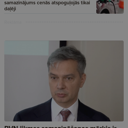
samazinājums cenās atspoguļojās tikai
daļēji
Reklāma