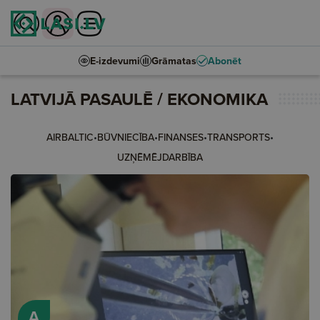
E-izdevumi
Grāmatas
Abonēt
LATVIJĀ PASAULĒ
/
EKONOMIKA
•
•
•
•
AIRBALTIC
BŪVNIECĪBA
FINANSES
TRANSPORTS
UZŅĒMĒJDARBĪBA
A