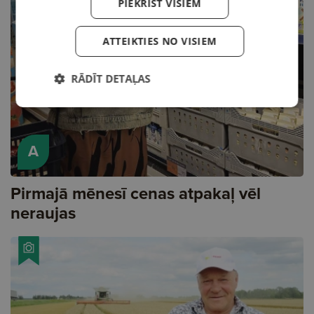
PIEKRIST VISIEM
ATTEIKTIES NO VISIEM
RĀDĪT DETAĻAS
A
Pirmajā mēnesī cenas atpakaļ vēl
neraujas