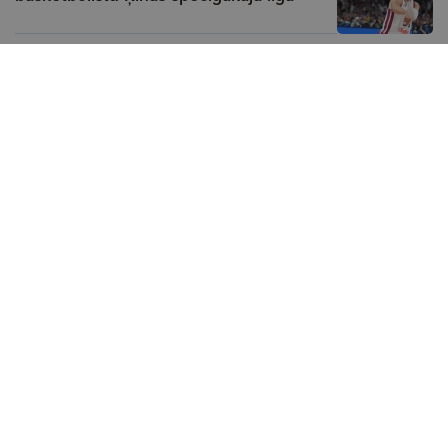
Reklāma
Pļaviņš un Fokerots triumfē