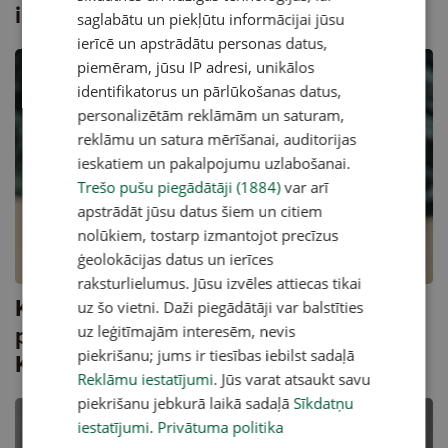
izlasē
saglabātu un piekļūtu informācijai jūsu
ierīcē un apstrādātu personas datus,
piemēram, jūsu IP adresi, unikālos
identifikatorus un pārlūkošanas datus,
personalizētām reklāmām un saturam,
reklāmu un satura mērīšanai, auditorijas
ieskatiem un pakalpojumu uzlabošanai.
Trešo pušu piegādātāji (1884)
var arī
apstrādāt jūsu datus šiem un citiem
nolūkiem, tostarp izmantojot precīzus
A
ģeolokācijas datus un ierīces
raksturlielumus. Jūsu izvēles attiecas tikai
Kristaps Zutis par imigrantiem,
uz šo vietni. Daži piegādātāji var balstīties
patriotiskumu, Briedi un cīņu pret
uz leģitīmajām interesēm, nevis
piekrišanu; jums ir tiesības iebilst sadaļā
Kambalu
Reklāmu iestatījumi
. Jūs varat atsaukt savu
piekrišanu jebkurā laikā sadaļā
Sīkdatņu
iestatījumi
.
Privātuma politika