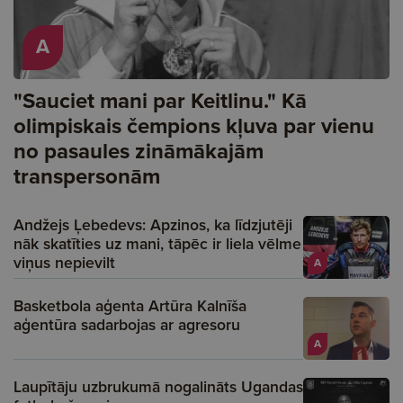
A
"Sauciet mani par Keitlinu." Kā
olimpiskais čempions kļuva par vienu
no pasaules zināmākajām
transpersonām
Andžejs Ļebedevs: Apzinos, ka līdzjutēji
nāk skatīties uz mani, tāpēc ir liela vēlme
viņus nepievilt
A
Basketbola aģenta Artūra Kalnīša
aģentūra sadarbojas ar agresoru
A
Laupītāju uzbrukumā nogalināts Ugandas