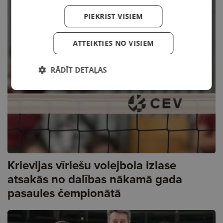
PIEKRIST VISIEM
ATTEIKTIES NO VISIEM
RĀDĪT DETAĻAS
Krievijas vīriešu volejbola izlase
atsakās no dalības nākamā gada
pasaules čempionātā