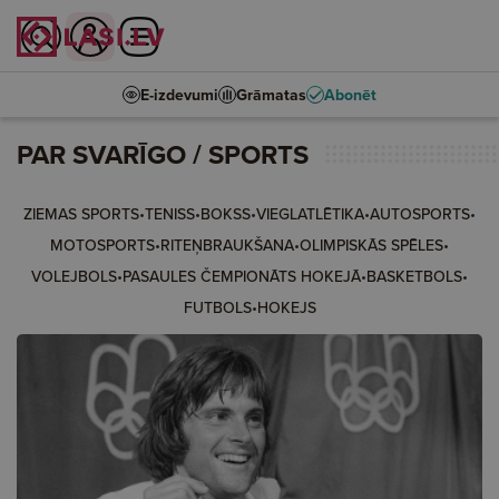
E-izdevumi
Grāmatas
Abonēt
PAR SVARĪGO
/
SPORTS
•
•
•
•
•
ZIEMAS SPORTS
TENISS
BOKSS
VIEGLATLĒTIKA
AUTOSPORTS
•
•
•
MOTOSPORTS
RITEŅBRAUKŠANA
OLIMPISKĀS SPĒLES
•
•
•
VOLEJBOLS
PASAULES ČEMPIONĀTS HOKEJĀ
BASKETBOLS
•
FUTBOLS
HOKEJS