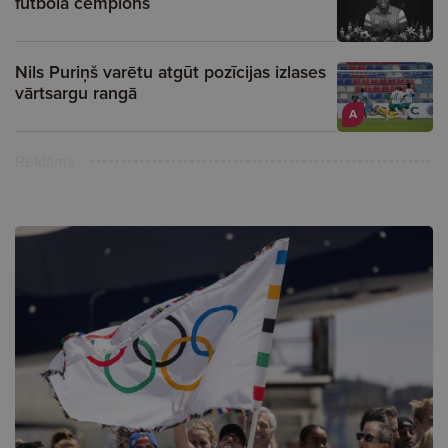
futbola čempions
Nils Puriņš varētu atgūt pozīcijas izlases
vārtsargu rangā
A
Reklāma