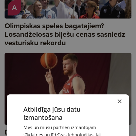
A
Olimpiskās spēles bagātajiem?
Losandželosas biļešu cenas sasniedz
vēsturisku rekordu
×
Atbildīga jūsu datu
izmantošana
Mēs un mūsu partneri izmantojam
Dāvis Bertāns noslēdz karjeru Latvijas
sīkdatnes un līdzīgas tehnoloģijas, lai