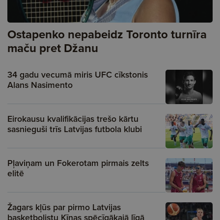
Ostapenko nepabeidz Toronto turnīra
maču pret Džanu
34 gadu vecumā miris UFC cīkstonis
Alans Nasimento
Eirokausu kvalifikācijas trešo kārtu
sasnieguši trīs Latvijas futbola klubi
Pļaviņam un Fokerotam pirmais zelts
elitē
Žagars kļūs par pirmo Latvijas
basketbolistu Ķīnas spēcīgākajā līgā