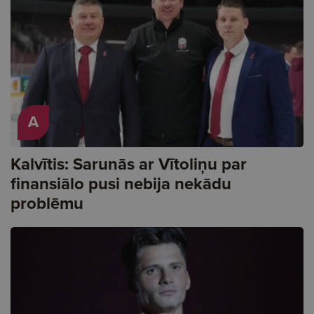
A
Kalvītis: Sarunās ar Vītoliņu par
finansiālo pusi nebija nekādu
problēmu