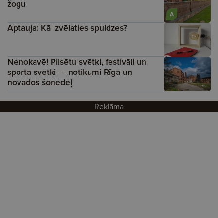
žogu
A
Aptauja: Kā izvēlaties spuldzes?
Nenokavē! Pilsētu svētki, festivāli un
sporta svētki — notikumi Rīgā un
novados šonedēļ
Reklāma