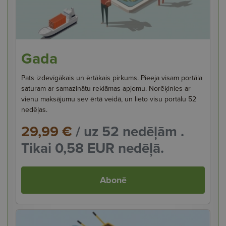
Gada
Pats izdevīgākais un ērtākais pirkums. Pieeja visam portāla
saturam ar samazinātu reklāmas apjomu. Norēķinies ar
vienu maksājumu sev ērtā veidā, un lieto visu portālu 52
nedēļas.
29,99 €
/ uz 52 nedēļām .
Tikai 0,58 EUR nedēļā.
Abonē