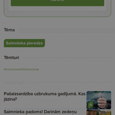
Tēma
Saimnieka pieredze
Tēmturi
#instrumenti
#siltumnīcas
Turpini lasīt
Pašaizsardzība uzbrukuma gadījumā. Kas
jāzina?
A
Saimnieka padoms! Darinām zedeņu