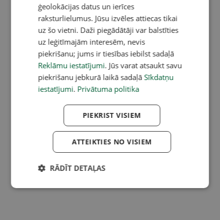
ģeolokācijas datus un ierīces
raksturlielumus. Jūsu izvēles attiecas tikai
uz šo vietni. Daži piegādātāji var balstīties
uz leģitīmajām interesēm, nevis
piekrišanu; jums ir tiesības iebilst sadaļā
Reklāmu iestatījumi
. Jūs varat atsaukt savu
piekrišanu jebkurā laikā sadaļā
Sīkdatņu
iestatījumi
.
Privātuma politika
PIEKRIST VISIEM
ATTEIKTIES NO VISIEM
RĀDĪT DETAĻAS