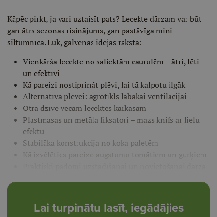
Kāpēc pirkt, ja vari uztaisīt pats? Lecekte dārzam var būt
gan ātrs sezonas risinājums, gan pastāvīga mini
siltumnīca. Lūk, galvenās idejas rakstā:
Vienkārša lecekte no saliektām caurulēm – ātri, lēti
un efektīvi
Kā pareizi nostiprināt plēvi, lai tā kalpotu ilgāk
Alternatīva plēvei: agrotīkls labākai ventilācijai
Otrā dzīve vecam lecektes karkasam
Plastmasas un metāla fiksatori – mazs knifs ar lielu
efektu
Stabilāka konstrukcija no koka paletēm
Kā izvēlēties pareizo augstumu tomātiem un gurķiem
Praktiski padomi uzstādīšanai un novietošanai dārzā
Lai turpinātu lasīt, iegādājies