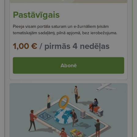
Pastāvīgais
Pieeja visam portāla saturam un e-žurnāliem (visām
tematiskajām sadaļām), pilnā apjomā, bez ierobežojuma.
1,00 €
/ pirmās 4 nedēļas
Abonē