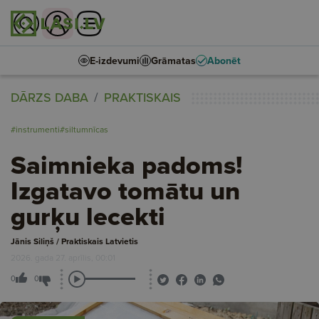
E-izdevumi
Grāmatas
Abonēt
DĀRZS DABA
PRAKTISKAIS
#instrumenti
#siltumnīcas
Saimnieka padoms!
Izgatavo tomātu un
gurķu lecekti
Jānis Siliņš / Praktiskais Latvietis
2026. gada 27. aprīlis, 00:01
0
0