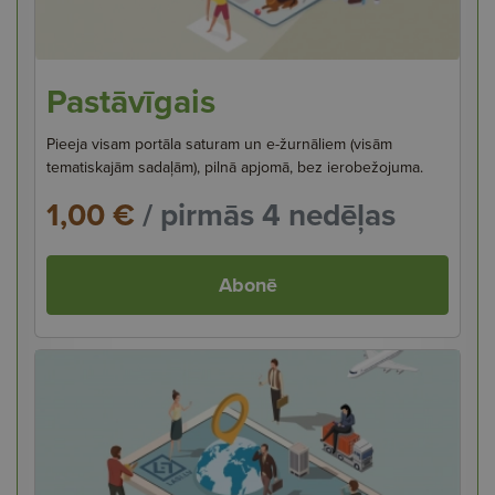
Pastāvīgais
Pieeja visam portāla saturam un e-žurnāliem (visām
tematiskajām sadaļām), pilnā apjomā, bez ierobežojuma.
1,00 €
/ pirmās 4 nedēļas
Abonē