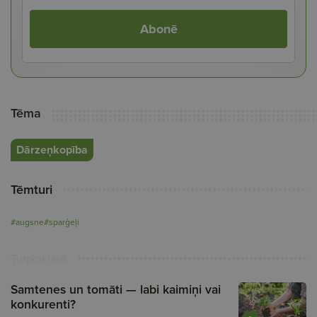
Abonē
Tēma
Dārzeņkopība
Tēmturi
#augsne
#sparģeļi
Turpini lasīt
Samtenes un tomāti — labi kaimiņi vai
konkurenti?