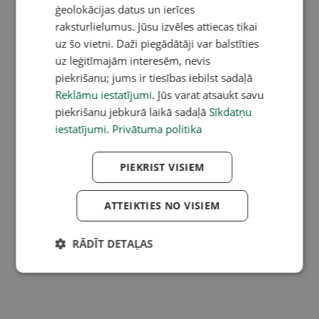
ģeolokācijas datus un ierīces
raksturlielumus. Jūsu izvēles attiecas tikai
uz šo vietni. Daži piegādātāji var balstīties
uz leģitīmajām interesēm, nevis
piekrišanu; jums ir tiesības iebilst sadaļā
Reklāmu iestatījumi
. Jūs varat atsaukt savu
piekrišanu jebkurā laikā sadaļā
Sīkdatņu
iestatījumi
.
Privātuma politika
PIEKRIST VISIEM
ATTEIKTIES NO VISIEM
RĀDĪT DETAĻAS