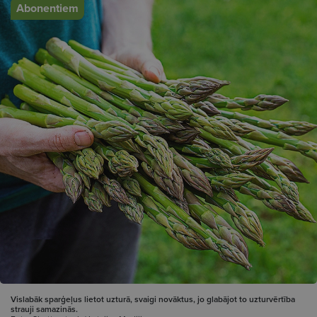
Abonentiem
Vislabāk sparģeļus lietot uzturā, svaigi novāktus, jo glabājot to uzturvērtība
strauji samazinās.