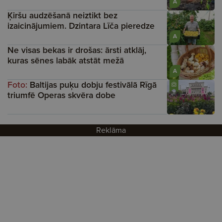
A
Ķiršu audzēšanā neiztikt bez
izaicinājumiem. Dzintara Līča pieredze
A
Ne visas bekas ir drošas: ārsti atklāj,
kuras sēnes labāk atstāt mežā
A
Foto:
Baltijas puķu dobju festivālā Rīgā
triumfē Operas skvēra dobe
Reklāma