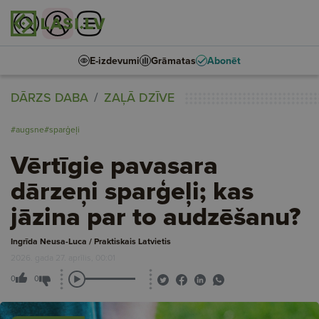
E-izdevumi
Grāmatas
Abonēt
DĀRZS DABA
ZAĻĀ DZĪVE
#augsne
#sparģeļi
Vērtīgie pavasara
dārzeņi sparģeļi; kas
jāzina par to audzēšanu?
Ingrīda Neusa-Luca / Praktiskais Latvietis
2026. gada 27. aprīlis, 00:01
0
0