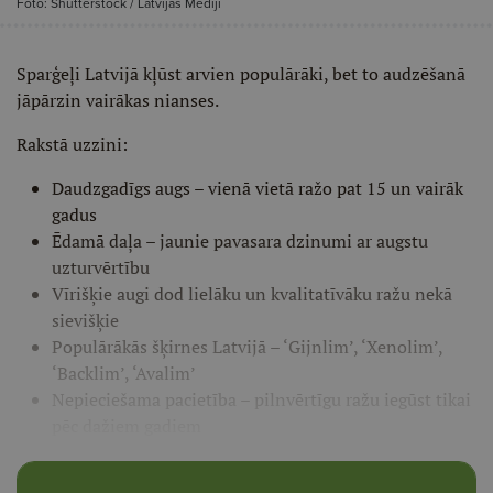
Foto: Shutterstock / Latvijas Mediji
Sparģeļi Latvijā kļūst arvien populārāki, bet to audzēšanā
jāpārzin vairākas nianses.
Rakstā uzzini:
Daudzgadīgs augs – vienā vietā ražo pat 15 un vairāk
gadus
Ēdamā daļa – jaunie pavasara dzinumi ar augstu
uzturvērtību
Vīrišķie augi dod lielāku un kvalitatīvāku ražu nekā
sievišķie
Populārākās šķirnes Latvijā – ‘Gijnlim’, ‘Xenolim’,
‘Backlim’, ‘Avalim’
Nepieciešama pacietība – pilnvērtīgu ražu iegūst tikai
pēc dažiem gadiem