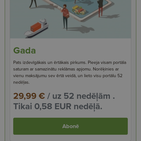
Gada
Pats izdevīgākais un ērtākais pirkums. Pieeja visam portāla
saturam ar samazinātu reklāmas apjomu. Norēķinies ar
vienu maksājumu sev ērtā veidā, un lieto visu portālu 52
nedēļas.
29,99 €
/ uz 52 nedēļām .
Tikai 0,58 EUR nedēļā.
Abonē