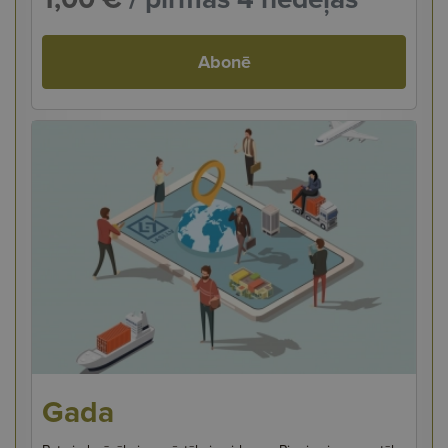
Abonē
Gada