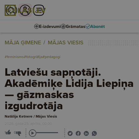
E-izdevumi
Grāmatas
Abonēt
MĀJA ĢIMENE
MĀJAS VIESIS
#feminisms
#fotogrāfija
#pedagogi
Latviešu sapņotāji.
Akadēmiķe Lidija Liepiņa
— gāzmaskas
izgudrotāja
Natālija Ketnere / Mājas Viesis
2026. gada 25. aprīlis, 00:00
1
0