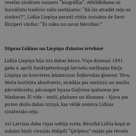
veselas zinātnes nozares “biogrāfija”. Atbildēdama uz
žurnālistu tradicio-nālo jautājumu: “Kā jūs atradāt ceļu uz
zinātni?”, Lidija Liepiņa parasti citēja Antuāna de Sent-
Ekziperī vārdus: “Es nāku no savas bērnības.”
Stipras Lūkinu un Liepiņu dzimtas ietekmē
Lidija Liepiņa bija īsts dabas bērns. Viņa dzimusi 1891.
gada 4. aprīlī Sanktpēterburgā latviešu mežkopja Kārļa
Liepiņa un krievietes Jekaterinas Šeļkovskas ģimenē. Tēvs,
Meža institūta absolvents, strādāja par mežzini un muižu
pārvaldnieku, pārraugot kņaza Goļicina īpašumus pie
Maskavas. Šī vide – meži, plašums un klusums – kļuva par
pirmo skolu dabas izziņā, kas vēlāk noteica Lidijas
zinātnisko ceļu.
Arī Latvijas daba viņai nebija sveša. Bērnībā Lidija kopā ar
māsām bieži viesojās Mālpilī “Ģērķēnu” mājās pie tēvoča