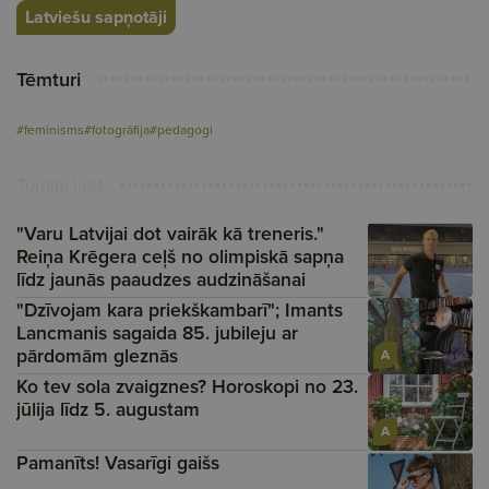
Latviešu sapņotāji
Tēmturi
#feminisms
#fotogrāfija
#pedagogi
Turpini lasīt
"Varu Latvijai dot vairāk kā treneris."
Reiņa Krēgera ceļš no olimpiskā sapņa
līdz jaunās paaudzes audzināšanai
"Dzīvojam kara priekškambarī"; Imants
Lancmanis sagaida 85. jubileju ar
pārdomām gleznās
A
Ko tev sola zvaigznes? Horoskopi no 23.
jūlija līdz 5. augustam
A
Pamanīts! Vasarīgi gaišs