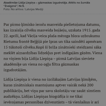
Akadēmiķe Lidija Liepiņa – gāzmaskas izgudrotāja. Attēls no žurnāla
“Zvaigzne”, Nr.5.
Foto: No arhīva / Latvijas Mediji
Par pirmo ķīmisko ieroču masveida pielietojuma datumu,
kas izraisīja cilvēku masveida bojāeju, uzskata 1915. gada
22. aprīli, kad Vācija veica plaša mēroga hlora uzbrukumu
Rietumu frontē Beļģijā pie Ipras un tika saindēti apmēram
15 tūkstoši cilvēku.Kopš šī brīža zinātnieki steidzami sāka
meklēt aizsardzības līdzekļus pret indīgajām gāzēm. Viena
no viņiem bija Lidija Liepiņa – pirmā Latvijas sieviete
akadēmiķe un viena no ogļu filtra gāzmaskas
izgudrotājām.
Lidija Liepiņa ir viena no izcilākajām Latvijas ķīmiķēm,
kuras zinātniskais mantojums aptver vairāk nekā 200
publikāciju, bet viņu par savu skolotāju var saukt simtiem
audzēkņu. Lidijas Liepiņas biogrāfija ir ne tikai
ievērojamas personības dzīvesstāsts – tā vienlaikus ir arī