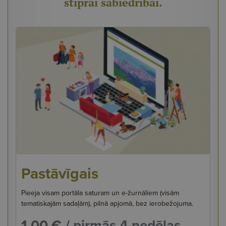
stiprai sabiedrībai.
Pastāvīgais
Pieeja visam portāla saturam un e-žurnāliem (visām
tematiskajām sadaļām), pilnā apjomā, bez ierobežojuma.
1,00 €
/ pirmās 4 nedēļas