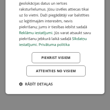
ģeolokācijas datus un ierīces
raksturlielumus. Jūsu izvēles attiecas tikai
uz šo vietni. Daži piegādātāji var balstīties
uz leģitīmajām interesēm, nevis
piekrišanu; jums ir tiesības iebilst sadaļā
Reklāmu iestatījumi
. Jūs varat atsaukt savu
piekrišanu jebkurā laikā sadaļā
Sīkdatņu
iestatījumi
.
Privātuma politika
PIEKRIST VISIEM
ATTEIKTIES NO VISIEM
RĀDĪT DETAĻAS