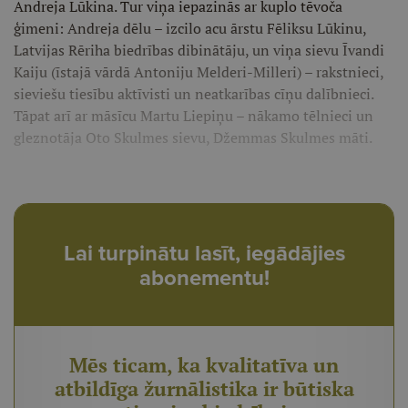
Andreja Lūkina. Tur viņa iepazinās ar kuplo tēvoča
ģimeni: Andreja dēlu – izcilo acu ārstu Fēliksu Lūkinu,
Latvijas Rēriha biedrības dibinātāju, un viņa sievu Īvandi
Kaiju (īstajā vārdā Antoniju Melderi-Milleri) – rakstnieci,
sieviešu tiesību aktīvisti un neatkarības cīņu dalībnieci.
Tāpat arī ar māsīcu Martu Liepiņu – nākamo tēlnieci un
gleznotāja Oto Skulmes sievu, Džemmas Skulmes māti.
Lai turpinātu lasīt, iegādājies
abonementu!
Mēs ticam, ka kvalitatīva un
atbildīga žurnālistika ir būtiska