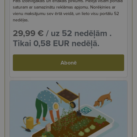
Pats izdevīgākais un ērtākais pirkums. Pieeja visam portāla
saturam ar samazinātu reklāmas apjomu. Norēķinies ar
vienu maksājumu sev ērtā veidā, un lieto visu portālu 52
nedēļas.
29,99 €
/ uz 52 nedēļām .
Tikai 0,58 EUR nedēļā.
Abonē