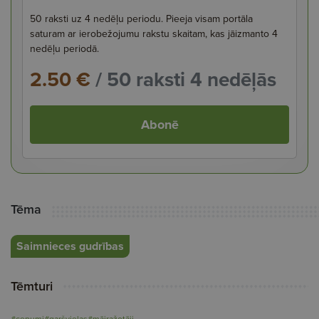
50 raksti uz 4 nedēļu periodu. Pieeja visam portāla
saturam ar ierobežojumu rakstu skaitam, kas jāizmanto 4
nedēļu periodā.
2.50 €
/ 50 raksti 4 nedēļās
Abonē
Tēma
Saimnieces gudrības
Tēmturi
#cepumi
#garšvielas
#mājražotāji