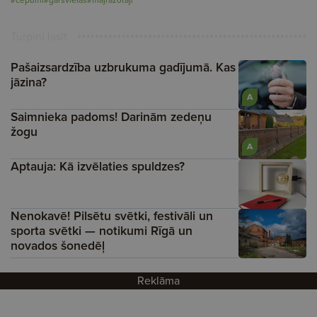
Turpini lasīt
Pašaizsardzība uzbrukuma gadījumā. Kas
jāzina?
A
Saimnieka padoms! Darinām zedeņu
žogu
A
Aptauja: Kā izvēlaties spuldzes?
Nenokavē! Pilsētu svētki, festivāli un
sporta svētki — notikumi Rīgā un
novados šonedēļ
Reklāma