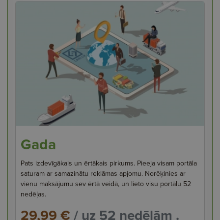
Gada
Pats izdevīgākais un ērtākais pirkums. Pieeja visam portāla
saturam ar samazinātu reklāmas apjomu. Norēķinies ar
vienu maksājumu sev ērtā veidā, un lieto visu portālu 52
nedēļas.
29,99 €
/ uz 52 nedēļām .