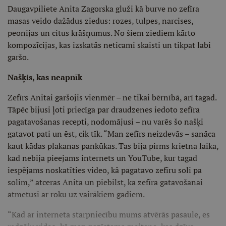
Daugavpiliete Anita Zagorska gluži kā burve no zefīra
masas veido dažādus ziedus: rozes, tulpes, narcises,
peonijas un citus krāšņumus. No šiem ziediem kārto
kompozīcijas, kas izskatās neticami skaisti un tikpat labi
garšo.
Našķis, kas neapnīk
Zefīrs Anitai garšojis vienmēr – ne tikai bērnībā, arī tagad.
Tāpēc bijusi ļoti priecīga par draudzenes iedoto zefīra
pagatavošanas recepti, nodomājusi – nu varēs šo našķi
gatavot pati un ēst, cik tīk. “Man zefīrs neizdevās – sanāca
kaut kādas plakanas pankūkas. Tas bija pirms krietna laika,
kad nebija pieejams internets un YouTube, kur tagad
iespējams noskatīties video, kā pagatavo zefīru soli pa
solim,” atceras Anita un piebilst, ka zefīra gatavošanai
atmetusi ar roku uz vairākiem gadiem.
“Kad ar interneta starpniecību mums atvērās pasaule, es