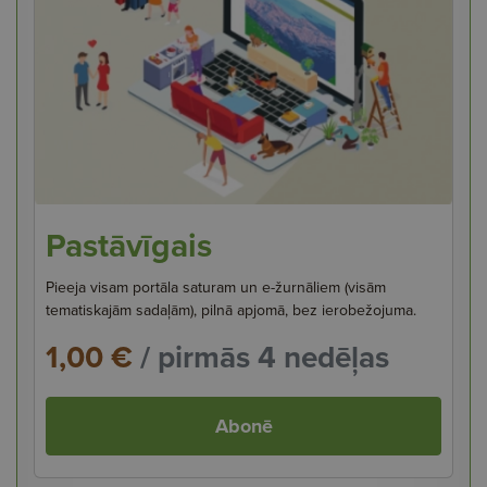
Pastāvīgais
Pieeja visam portāla saturam un e-žurnāliem (visām
tematiskajām sadaļām), pilnā apjomā, bez ierobežojuma.
1,00 €
/ pirmās 4 nedēļas
Abonē