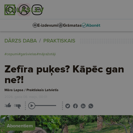
E-izdevumi
Grāmatas
Abonēt
DĀRZS DABA
PRAKTISKAIS
#cepumi
#garšvielas
#mājražotāji
Zefīra puķes? Kāpēc gan
ne?!
Māra Lapsa / Praktiskais Latvietis
2026. gada 08. maijs, 00:01
2
0
Abonentiem