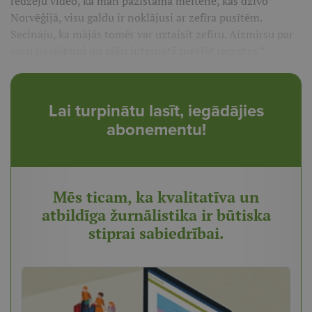
redzēju video, kā man pazīstama meitene, kas dzīvo
Norvēģijā, visu galdu ir noklājusi ar zefīra pusītēm.
Secināju, ka mājās tomēr var uztaisīt zefīru. Aizmirsu par
savu neveiksmi un sāku internetā meklēt receptes.”
Lai turpinātu lasīt, iegādājies
abonementu!
Mēs ticam, ka kvalitatīva un
atbildīga žurnālistika ir būtiska
stiprai sabiedrībai.