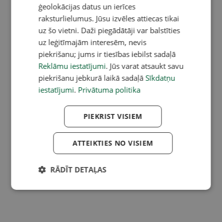
ģeolokācijas datus un ierīces
raksturlielumus. Jūsu izvēles attiecas tikai
uz šo vietni. Daži piegādātāji var balstīties
uz leģitīmajām interesēm, nevis
piekrišanu; jums ir tiesības iebilst sadaļā
Reklāmu iestatījumi
. Jūs varat atsaukt savu
piekrišanu jebkurā laikā sadaļā
Sīkdatņu
iestatījumi
.
Privātuma politika
PIEKRIST VISIEM
ATTEIKTIES NO VISIEM
RĀDĪT DETAĻAS