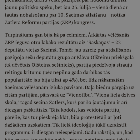
jaunu politisko spēku, bet jau 23. jūlijā – vienā dienā ar
tautas nobalsošanu par 10. Saeimas atlaišanu – notika
Zatlera Reformu partijas (ZRP) kongress.
Turpinājums gan bija kā pa celmiem. Ārkārtas vēlēšanās
ZRP ieguva otru labāko rezultātu aiz "Saskaņas" – 22
deputātu vietas Saeimā. Tomēr jau uzreiz par atdalīšanos
paziņoja sešu deputātu grupa ar Klāvu Olšteinu priekšgalā
(tā dēvētais Olšteina sešinieks), partija piedzīvoja strauju
reitingu kritumu (pēc nepilna gada darbības tās
popularitāte jau bija tikai ap 4%), bet līdz nākamajām
Saeimas vēlēšanām izjuka pavisam. Daļa biedru pārgāja uz
citām partijām, pārsvarā uz "Vienotību". "Viena liela dzīves
skola," tagad secina Zatlers, kurš par šo jautājumu ir arī
diezgan paškritisks. "Bija kodols, kas veidoja partiju,
pārējie, kas tur pieskrēja klāt, bija protestētāji ar ļoti
dažādiem uzskatiem. Tik lielā ideoloģiju jūklī uzrakstīt
programmu ir diezgan neiespējami. Gadu rakstīja, un, kad
bija gatava, tur nebija nekā – sauss, neinteresants teksts,