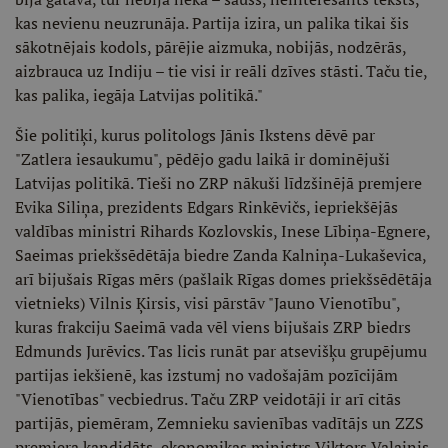
kas nevienu neuzrunāja. Partija izira, un palika tikai šis
sākotnējais kodols, pārējie aizmuka, nobijās, nodzērās,
aizbrauca uz Indiju – tie visi ir reāli dzīves stāsti. Taču tie,
kas palika, iegāja Latvijas politikā."
Šie politiķi, kurus politologs Jānis Ikstens dēvē par
"Zatlera iesaukumu", pēdējo gadu laikā ir dominējuši
Latvijas politikā. Tieši no ZRP nākuši līdzšinējā premjere
Evika Siliņa, prezidents Edgars Rinkēvičs, iepriekšējās
valdības ministri Rihards Kozlovskis, Inese Lībiņa-Egnere,
Saeimas priekšsēdētāja biedre Zanda Kalniņa-Lukaševica,
arī bijušais Rīgas mērs (pašlaik Rīgas domes priekšsēdētāja
vietnieks) Vilnis Ķirsis, visi pārstāv "Jauno Vienotību",
kuras frakciju Saeimā vada vēl viens bijušais ZRP biedrs
Edmunds Jurēvics. Tas licis runāt par atsevišķu grupējumu
partijas iekšienē, kas izstumj no vadošajām pozīcijām
"Vienotības" vecbiedrus. Taču ZRP veidotāji ir arī citās
partijās, piemēram, Zemnieku savienības vadītājs un ZZS
premjera kandidāts, ekonomikas ministrs Viktors Valainis,