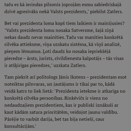
taču es kā ierindas pilsonis joprojām esmu sabiedriskajā
dzīvē agresīvāks nekā Valsts prezidents," piebilst Zatlers.
Bet vai prezidenta loma kopš tiem laikiem ir mainījusies?
"Valsts prezidenta lomu nosaka Satversme, šajā ziņā
nekas daudz nevar mainīties. Taču var manīties konkrētā
cilvēka attieksme, viņa uzskatu sistēma, kā viņš analizē,
pieņem lēmumus. Ļoti daudz ko nosaka iepriekšējā
pieredze – ārsts, jurists, civildienesta kalpotājs – tās visas
ir atšķirīgas pieredzes," uzskata Zatlers.
Tam piekrīt arī politologs Jānis Ikstens – prezidentam esot
noteiktas pilnvaras, un jautājums ir tikai par to, kādā
veidā katrs to liek lietā: "Prezidenta ietekme ir atkarīga no
konkrētā cilvēka personības. Rinkēvičs ir viens no
nedaudzajiem prezidentiem, kas ir publiski iznākuši ar
kaut kādām satura prioritātēm, veidojot jaunu valdību.
Pārējie to varbūt darīja, bet tas bija netieši, caur
konsultācijām."