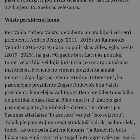
5% barjeru 15. Saeimas vēlēšanās.
Valsts prezidenta loma
Pēc Valda Zatlera Valsts prezidenta amatā bijuši vēl četri
prezidenti. Andris Bērziņš (2011–2015) un Raimonds
Vējonis (2015–2019) nāca no politiskās vides, Egils Levits
(2019–2023), lai gan 90. gados bijis Latvijas politikā,
tomēr vēlāk bija veidojis jurista karjeru starptautiskajās
institūcijās. Neviens no viņiem prezidenta amatā
nenostrādāja ilgāk par vienu termiņu. Interesanti, ka
pašreizējais prezidents Edgars Rinkēvičs bija Valsts
prezidenta kancelejas vadītājs Zatlera prezidentūras laikā
un politikā ienāca līdz ar Rīkojumu Nr. 2. Zatlers gan
pasmejas par to, ka Rinkēvičs dažreiz tiek dēvēts par
Saeimas atlaišanas "līdzautoru" vai pat "īsto režisoru".
Tolaik pie pamatojuma esot strādājuši vairāki padomnieki,
tomēr tas bijis paša Zatlera lēmums. "Ja Rinkēvičs būtu
līdzautors, viņš savā rīcībā tagad būtu agresīvāks par mani,