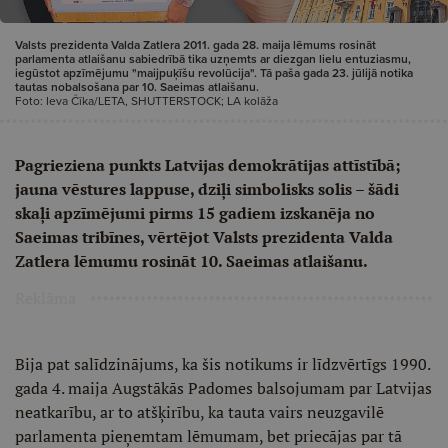
Valsts prezidenta Valda Zatlera 2011. gada 28. maija lēmums rosināt
parlamenta atlaišanu sabiedrībā tika uzņemts ar diezgan lielu entuziasmu,
iegūstot apzīmējumu "maijpuķīšu revolūcija". Tā paša gada 23. jūlijā notika
tautas nobalsošana par 10. Saeimas atlaišanu.
Foto: Ieva Čīka/LETA, SHUTTERSTOCK; LA kolāža
Pagrieziena punkts Latvijas demokrātijas attīstībā;
jauna vēstures lappuse, dziļi simbolisks solis – šādi
skaļi apzīmējumi pirms 15 gadiem izskanēja no
Saeimas tribīnes, vērtējot Valsts prezidenta Valda
Zatlera lēmumu rosināt 10. Saeimas atlaišanu.
Reklāma
Bija pat salīdzinājums, ka šis notikums ir līdzvērtīgs 1990.
gada 4. maija Augstākās Padomes balsojumam par Latvijas
neatkarību, ar to atšķirību, ka tauta vairs neuzgavilē
parlamenta pieņemtam lēmumam, bet priecājas par tā