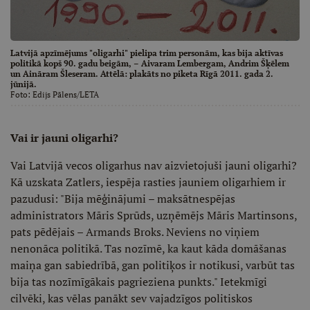
Latvijā apzīmējums "oligarhi" pielipa trim personām, kas bija aktīvas
politikā kopš 90. gadu beigām, – Aivaram Lembergam, Andrim Šķēlem
un Aināram Šleseram. Attēlā: plakāts no piketa Rīgā 2011. gada 2.
jūnijā.
Foto:
Edijs Pālens/LETA
Vai ir jauni oligarhi?
Vai Latvijā vecos oligarhus nav aizvietojuši jauni oligarhi?
Kā uzskata Zatlers, iespēja rasties jauniem oligarhiem ir
pazudusi: "Bija mēģinājumi – maksātnespējas
administrators Māris Sprūds, uzņēmējs Māris Martinsons,
pats pēdējais – Armands Broks. Neviens no viņiem
nenonāca politikā. Tas nozīmē, ka kaut kāda domāšanas
maiņa gan sabiedrībā, gan politiķos ir notikusi, varbūt tas
bija tas nozīmīgākais pagrieziena punkts." Ietekmīgi
cilvēki, kas vēlas panākt sev vajadzīgos politiskos