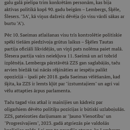
galu galā pielipa trim konkrētām personām, kas bija
aktīvas politikā kopš 90. gadu beigām – Lembergs, Šķēle,
Šlesers. "3A", kā viņus dažreiz dēvēja (jo visu vārdi sākas ar
burtu "A").
Pēc 10. Saeimas atlaišanas visu trīs kontrolētie politiskie
spēki tiešām piedzīvoja grūtus laikus – Šķēles Tautas
partija oficiāli likvidējās, un viņš pats nolēma paiet malā.
Šlesera partija vairs neiekļuva 11. Saeimā un arī tobrīd
izplēnēja. Lemberga pārstāvētā ZZS gan saglabājās, taču
arvien biežāk tai nācās rēķināties ar iespēju palikt
opozīcijā – īpaši pēc 2018. gada Saeimas vēlēšanām, kad
šķita, ka ZZS ir lemts kļūt par "izstumtajiem" un agri vai
vēlu attapties ārpus parlamenta.
Taču tagad viss atkal ir mainījies un kādreiz par
oligarhiem dēvēto politiķu pozīcijas ir būtiski uzlabojušās.
ZZS, pateicoties darījumam ar "Jauno Vienotību" un
"Progresīvajiem", 2023. gadā atgriezās pie valdošās