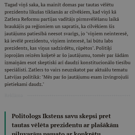
Tagad viņš saka, ka mainīt domas par tautas vēlētu
prezidentu likušas tikšanās ar cilvēkiem, kad viņš kā
Zatlera Reformu partijas vadītājs pirmsvēlēšanu laikā
braukājis pa reģioniem un sapratis, ka cilvēkiem šis
jautājums patiesībā neesot svarīgs, jo "viņiem neinteresē,
kā ievēlē prezidentu, viņiem interesē, lai būtu labs
prezidents, kas viņus sadzirdētu, rūpētos". Politiķi
joprojām reizēm koķetē ar šo jautājumu, tomēr par šādām
izmaiņām esot skeptiski arī daudzi konstitucionālo tiesību
speciālisti. Zatlers to vairs neuzskatot par aktuālu tematu
Latvijas politikā: "Mēs par šo jautājumu esam izvingrojuši
pietiekami daudz."
Reklāma
Politologs Ikstens savu skepsi pret
tautas vēlēta prezidentu ar plašākām
pilnvarām pamato ar konkrētu