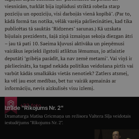
viesnīcām, turklāt bija izplūdusi striktā robeža starp
pozīciju un opozīciju, visi darbojās vienā kopībā". (Par to,
kādā formā tas notika, vēlāk varēja pārliecināties, kad tika
publicētas tā sauktās "Rīdzenes" sarunas.) Kā uzskata
bijušais prezidents, šajā ziņā izmaiņas sekoja diezgan ātri
– jau tā pati 10. Saeima kļuvusi aktīvāka un pieņēmusi
vairākus iepriekš ilgstoši atliktus lēmumus, jo atlaistie
deputāti "gribēja parādīt, ka nav zemē metami". Vai viņš ir
pārliecināts, ka tagad nekāda politikas veidošana pirtīs vai
varbūt kādās smalkākās vietās nenotiek? Zatlers atsmej,
ka vēl jau esot medības, bet tur vairāk apmainās ar
informāciju, nevis aizkulisēs visu izlemj.
+32 foto
Izrāde "Rīkojums Nr. 2"
Dramaturga Matīsa Gricmaņa un režisora Valtera Sīļa veidotais
iestudējums "Rīkojums Nr. 2".