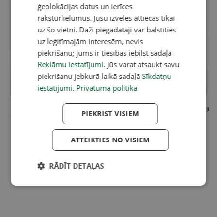
ģeolokācijas datus un ierīces
raksturlielumus. Jūsu izvēles attiecas tikai
uz šo vietni. Daži piegādātāji var balstīties
uz leģitīmajām interesēm, nevis
piekrišanu; jums ir tiesības iebilst sadaļā
Reklāmu iestatījumi
. Jūs varat atsaukt savu
piekrišanu jebkurā laikā sadaļā
Sīkdatņu
iestatījumi
.
Privātuma politika
Foto:
Latvijas Avīze
/ Latvijas Mediji
PIEKRIST VISIEM
ATTEIKTIES NO VISIEM
RĀDĪT DETAĻAS