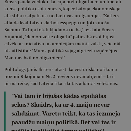
Emsis pauda viedokli, ka cīņa pret oligarhiem un liberāli
kreisā politika esot iemesls, kāpēc Latvija ekonomiskajā
attīstībā ir atpalikusi no Lietuvas un Igaunijas. "Zatlers
atlaida kvalitatīvu, darbotiesspējīgu un ļoti zinošu
Saeimu. Tā bija totāli kļūdaina rīcība," uzskata Emsis.
Viņaprāt, "demonizētie oligarhi" patiesībā esot bijuši
cilvēki ar iniciatīvu un ambīcijām mainīt valsti, veicināt
tās attīstību: "Mums politikā vajag atgriezt uzņēmējus.
Man nav bail no oligarhiem!"
Politologs Jānis Ikstens atzīst, ka vēsturiska notikuma
nozīmi Rīkojumam Nr. 2 neviens nevar atņemt – tā ir
pirmā reize, kad Latvijā tika rīkotas ārkārtas vēlēšanas.
"Vai tam ir bijušas kādas epohālas
sekas? Skaidrs, ka ar 4. maiju nevar
salīdzināt. Varētu teikt, ka tas iezīmēja
paaudžu maiņu politikā. Bet vai tas ir
radījis kvalitatīvi jaunu politiku?