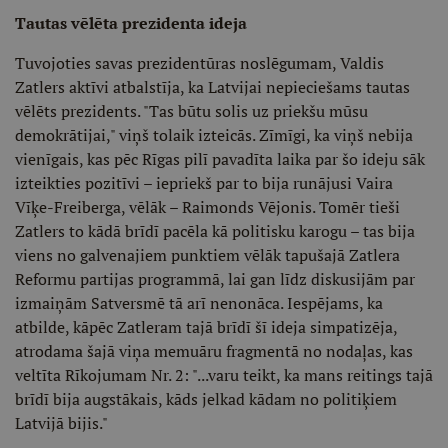
Tautas vēlēta prezidenta ideja
Tuvojoties savas prezidentūras noslēgumam, Valdis
Zatlers aktīvi atbalstīja, ka Latvijai nepieciešams tautas
vēlēts prezidents. "Tas būtu solis uz priekšu mūsu
demokrātijai," viņš tolaik izteicās. Zīmīgi, ka viņš nebija
vienīgais, kas pēc Rīgas pilī pavadīta laika par šo ideju sāk
izteikties pozitīvi – iepriekš par to bija runājusi Vaira
Vīķe-Freiberga, vēlāk – Raimonds Vējonis. Tomēr tieši
Zatlers to kādā brīdī pacēla kā politisku karogu – tas bija
viens no galvenajiem punktiem vēlāk tapušajā Zatlera
Reformu partijas programmā, lai gan līdz diskusijām par
izmaiņām Satversmē tā arī nenonāca. Iespējams, ka
atbilde, kāpēc Zatleram tajā brīdī šī ideja simpatizēja,
atrodama šajā viņa memuāru fragmentā no nodaļas, kas
veltīta Rīkojumam Nr. 2: "...varu teikt, ka mans reitings tajā
brīdī bija augstākais, kāds jelkad kādam no politiķiem
Latvijā bijis."