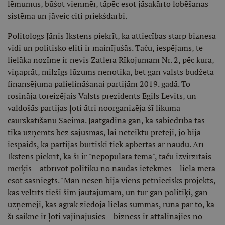
lēmumus, būšot vienmēr, tāpēc esot jāsakārto lobēšanas
sistēma un jāveic citi priekšdarbi.
Politologs Jānis Ikstens piekrīt, ka attiecības starp biznesa
vidi un politisko eliti ir mainījušās. Taču, iespējams, te
lielāka nozīme ir nevis Zatlera Rīkojumam Nr. 2, pēc kura,
viņaprāt, milzīgs lūzums nenotika, bet gan valsts budžeta
finansējuma palielināšanai partijām 2019. gadā. To
rosināja toreizējais Valsts prezidents Egils Levits, un
valdošās partijas ļoti ātri noorganizēja šī likuma
caurskatīšanu Saeimā. Jāatgādina gan, ka sabiedrībā tas
tika uzņemts bez sajūsmas, lai neteiktu pretēji, jo bija
iespaids, ka partijas burtiski tiek apbērtas ar naudu. Arī
Ikstens piekrīt, ka šī ir "nepopulāra tēma", taču izvirzītais
mērķis – atbrīvot politiku no naudas ietekmes – lielā mērā
esot sasniegts. "Man nesen bija viens pētniecisks projekts,
kas veltīts tieši šim jautājumam, un tur gan politiķi, gan
uzņēmēji, kas agrāk ziedoja lielas summas, runā par to, ka
šī saikne ir ļoti vājinājusies – bizness ir attālinājies no