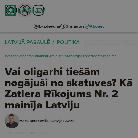
E-izdevumi
Grāmatas
Abonēt
LATVIJĀ PASAULĒ
POLITIKA
#kasnotikapectam
#ministri
#ministrijas
#partijas
#prezidents
#saeima
Vai oligarhi tiešām
nogājuši no skatuves? Kā
Zatlera Rīkojums Nr. 2
mainīja Latviju
Māris Antonevičs / Latvijas Avīze
2026. gada 29. maijs, 00:00