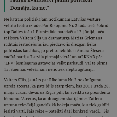
Domāju, ka ne."
Ne katram politiskajam notikumam Latvijas vēsturē
veltīta teātra izrāde. Par Rīkojumu Nr. 2 tāda tieši šobrīd
top Dailes teātrī. Pirmizrāde paredzēta 12. jūnijā, taču
režisora Valtera Sīļa un dramaturga Matīsa Gricmaņa
radītais iestudējums jau piedzīvojis diezgan lielas
politiskās kaislības, jo pret to iebildusi Aināra Šlesera
vadītā partija "Latvija pirmajā vietā" un arī KNAB pēc
"LPV" iesnieguma gatavojas veikt pārbaudi, vai te pirms
15. Saeimas vēlēšanām nenotiek slēptā aģitācija.
Valters Sīlis, jautāts par Rīkojuma Nr. 2 nozīmīgumu,
uzreiz atceras, ka pats bijis starp tiem, kas 2011. gada 28.
maija vakarā devās uz Rīgas pili, lai sveiktu šo prezidenta
lēmumu. "Atceros, ka ar draugiem skatījāmies Zatlera
uzrunu televīzijā gandrīz kā hokeja maču, kur tiek gaidīti
iesisti vārti, šajā reizē – pateikti daži konkrēti vārdi… Šis