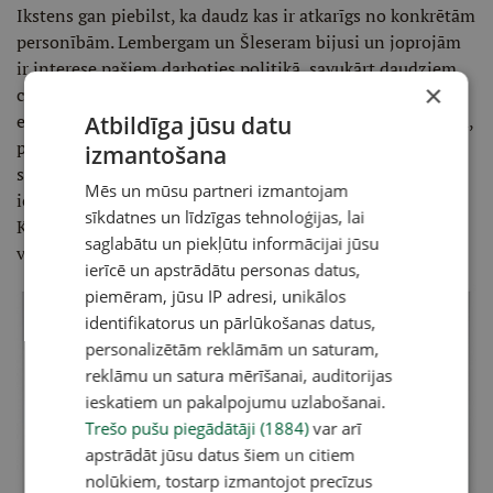
Ikstens gan piebilst, ka daudz kas ir atkarīgs no konkrētām
personībām. Lembergam un Šleseram bijusi un joprojām
ir interese pašiem darboties politikā, savukārt daudziem
×
citiem uzņēmējiem, īpaši tiem, kas nodarbojas ar
eksportu, nevis savu biznesu būvē uz valsts pasūtījumiem,
Atbildīga jūsu datu
politika neinteresē vai interesē mazāk. "Daži uzskata, ka
izmantošana
sava partija – tā ir lieka greznība, bet mēģinājumi
Mēs un mūsu partneri izmantojam
ietekmēt politiku caur naudu, protams, nekur nepazudīs.
sīkdatnes un līdzīgas tehnoloģijas, lai
Kāda starpība, vai tos, kas to mēģina, sauc par oligarhiem
saglabātu un piekļūtu informācijai jūsu
vai kā citādi."
ierīcē un apstrādātu personas datus,
piemēram, jūsu IP adresi, unikālos
identifikatorus un pārlūkošanas datus,
personalizētām reklāmām un saturam,
reklāmu un satura mērīšanai, auditorijas
ieskatiem un pakalpojumu uzlabošanai.
Trešo pušu piegādātāji (1884)
var arī
apstrādāt jūsu datus šiem un citiem
nolūkiem, tostarp izmantojot precīzus