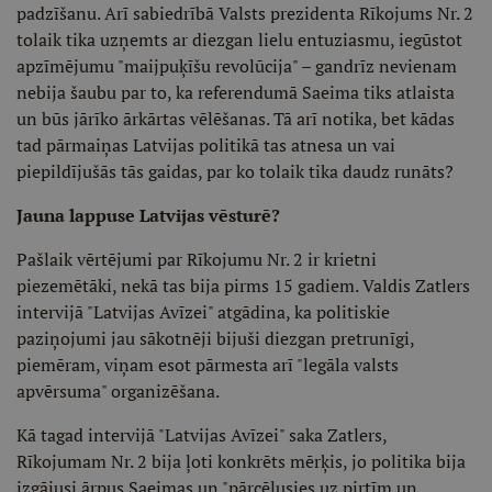
padzīšanu. Arī sabiedrībā Valsts prezidenta Rīkojums Nr. 2
tolaik tika uzņemts ar diezgan lielu entuziasmu, iegūstot
apzīmējumu "maijpuķīšu revolūcija" – gandrīz nevienam
nebija šaubu par to, ka referendumā Saeima tiks atlaista
un būs jārīko ārkārtas vēlēšanas. Tā arī notika, bet kādas
tad pārmaiņas Latvijas politikā tas atnesa un vai
piepildījušās tās gaidas, par ko tolaik tika daudz runāts?
Jauna lappuse Latvijas vēsturē?
Pašlaik vērtējumi par Rīkojumu Nr. 2 ir krietni
piezemētāki, nekā tas bija pirms 15 gadiem. Valdis Zatlers
intervijā "Latvijas Avīzei" atgādina, ka politiskie
paziņojumi jau sākotnēji bijuši diezgan pretrunīgi,
piemēram, viņam esot pārmesta arī "legāla valsts
apvērsuma" organizēšana.
Kā tagad intervijā "Latvijas Avīzei" saka Zatlers,
Rīkojumam Nr. 2 bija ļoti konkrēts mērķis, jo politika bija
izgājusi ārpus Saeimas un "pārcēlusies uz pirtīm un