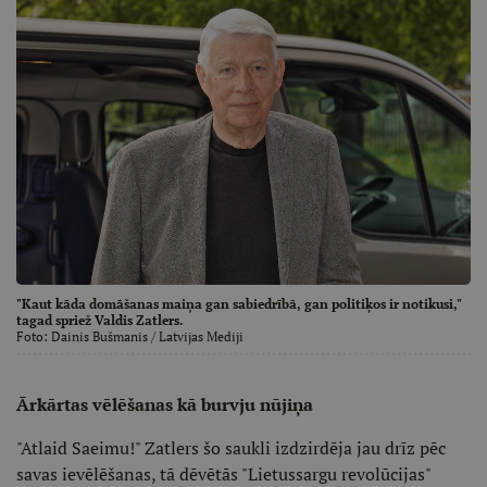
"Kaut kāda domāšanas maiņa gan sabiedrībā, gan politiķos ir notikusi,"
tagad spriež Valdis Zatlers.
Foto:
Dainis Bušmanis
/ Latvijas Mediji
Ārkārtas vēlēšanas kā burvju nūjiņa
"Atlaid Saeimu!" Zatlers šo saukli izdzirdēja jau drīz pēc
savas ievēlēšanas, tā dēvētās "Lietussargu revolūcijas"