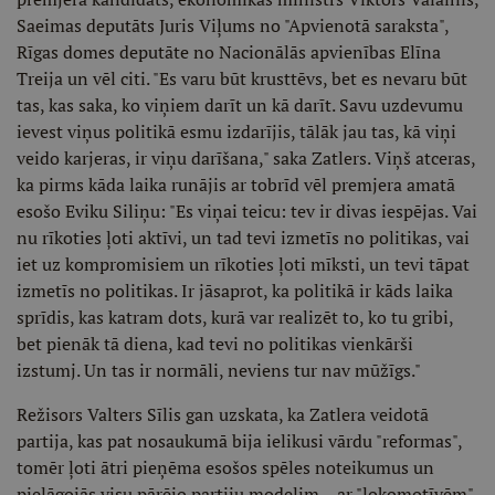
Saeimas deputāts Juris Viļums no "Apvienotā saraksta",
Rīgas domes deputāte no Nacionālās apvienības Elīna
Treija un vēl citi. "Es varu būt krusttēvs, bet es nevaru būt
tas, kas saka, ko viņiem darīt un kā darīt. Savu uzdevumu
ievest viņus politikā esmu izdarījis, tālāk jau tas, kā viņi
veido karjeras, ir viņu darīšana," saka Zatlers. Viņš atceras,
ka pirms kāda laika runājis ar tobrīd vēl premjera amatā
esošo Eviku Siliņu: "Es viņai teicu: tev ir divas iespējas. Vai
nu rīkoties ļoti aktīvi, un tad tevi izmetīs no politikas, vai
iet uz kompromisiem un rīkoties ļoti mīksti, un tevi tāpat
izmetīs no politikas. Ir jāsaprot, ka politikā ir kāds laika
sprīdis, kas katram dots, kurā var realizēt to, ko tu gribi,
bet pienāk tā diena, kad tevi no politikas vienkārši
izstumj. Un tas ir normāli, neviens tur nav mūžīgs."
Režisors Valters Sīlis gan uzskata, ka Zatlera veidotā
partija, kas pat nosaukumā bija ielikusi vārdu "reformas",
tomēr ļoti ātri pieņēma esošos spēles noteikumus un
pielāgojās visu pārējo partiju modelim – ar "lokomotīvēm",