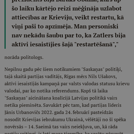
šo laiku kārtējo reizi mēģināja uzlabot
attiecības ar Krieviju, veikt restartu, kā
viņi paši to apzīmēja. Man personiski
nav nekādu šaubu par to, ka Zatlers bija
aktīvi iesaistījies šajā "restartēšanā","
norāda politologs.
Nepilnu gadu pēc šiem notikumiem "Saskaņas" politiķi,
tajā skaitā partijas vadītājs, Rīgas mērs Nils Ušakovs,
aktīvi iesaistījās kampaņā par valsts valodas statusu krievu
valodai, par ko notika referendums. Kopš tā laika
"Saskaņas" aicināšana koalīcijā Latvijas politikā vairs
netika pieminēta. Savukārt pēc tam, kad partijas līderis
Jānis Urbanovičs 2022. gada 24. februārī pasteidzās
nosodīt Krievijas iebrukumu Ukrainā, vēlētāji no šī spēka
novērsās – 14. Saeimā tas vairs neiekļuva, un, kā rāda
partiju reitingi, ir ļoti maza ticamība, ka varētu pārvarēt