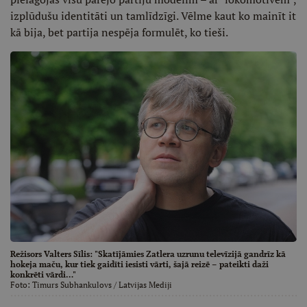
izplūdušu identitāti un tamlīdzīgi. Vēlme kaut ko mainīt it
kā bija, bet partija nespēja formulēt, ko tieši.
Režisors Valters Sīlis: "Skatījāmies Zatlera uzrunu televīzijā gandrīz kā
hokeja maču, kur tiek gaidīti iesisti vārti, šajā reizē – pateikti daži
konkrēti vārdi…"
Foto:
Timurs Subhankulovs
/ Latvijas Mediji