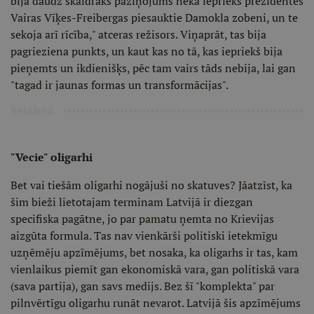
bija daudz skaidrāks paziņojums nekā iepriekš prezidentes
Vairas Vīķes-Freibergas piesauktie Damokla zobeni, un te
sekoja arī rīcība," atceras režisors. Viņaprāt, tas bija
pagrieziena punkts, un kaut kas no tā, kas iepriekš bija
pieņemts un ikdienišķs, pēc tam vairs tāds nebija, lai gan
"tagad ir jaunas formas un transformācijas".
Reklāma
"Vecie" oligarhi
Bet vai tiešām oligarhi nogājuši no skatuves? Jāatzīst, ka
šim bieži lietotajam terminam Latvijā ir diezgan
specifiska pagātne, jo par pamatu ņemta no Krievijas
aizgūta formula. Tas nav vienkārši politiski ietekmīgu
uzņēmēju apzīmējums, bet nosaka, ka oligarhs ir tas, kam
vienlaikus piemīt gan ekonomiskā vara, gan politiskā vara
(sava partija), gan savs medijs. Bez šī "komplekta" par
pilnvērtīgu oligarhu runāt nevarot. Latvijā šis apzīmējums