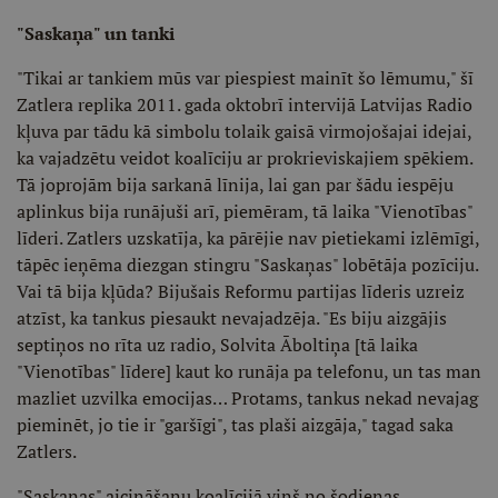
"Saskaņa" un tanki
"Tikai ar tankiem mūs var piespiest mainīt šo lēmumu," šī
Zatlera replika 2011. gada oktobrī intervijā Latvijas Radio
kļuva par tādu kā simbolu tolaik gaisā virmojošajai idejai,
ka vajadzētu veidot koalīciju ar prokrieviskajiem spēkiem.
Tā joprojām bija sarkanā līnija, lai gan par šādu iespēju
aplinkus bija runājuši arī, piemēram, tā laika "Vienotības"
līderi. Zatlers uzskatīja, ka pārējie nav pietiekami izlēmīgi,
tāpēc ieņēma diezgan stingru "Saskaņas" lobētāja pozīciju.
Vai tā bija kļūda? Bijušais Reformu partijas līderis uzreiz
atzīst, ka tankus piesaukt nevajadzēja. "Es biju aizgājis
septiņos no rīta uz radio, Solvita Āboltiņa [tā laika
"Vienotības" līdere] kaut ko runāja pa telefonu, un tas man
mazliet uzvilka emocijas… Protams, tankus nekad nevajag
pieminēt, jo tie ir "garšīgi", tas plaši aizgāja," tagad saka
Zatlers.
"Saskaņas" aicināšanu koalīcijā viņš no šodienas