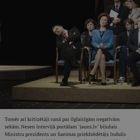
Tomēr arī kritizētāji runā par ilglaicīgām negatīvām
sekām. Nesen intervijā portālam "jauns.lv" bijušais
Ministru prezidents un Saeimas priekšsēdētājs Indulis