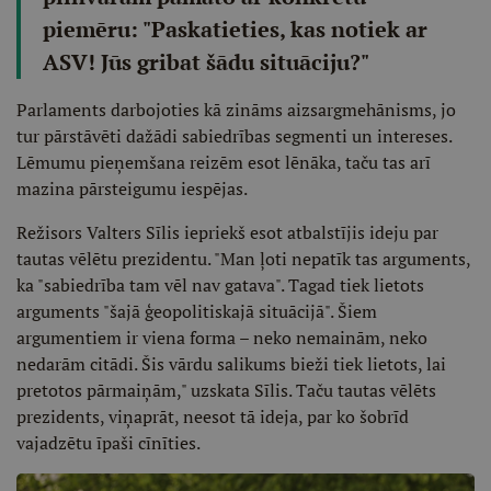
piemēru: "Paskatieties, kas notiek ar
ASV! Jūs gribat šādu situāciju?"
Parlaments darbojoties kā zināms aizsargmehānisms, jo
tur pārstāvēti dažādi sabiedrības segmenti un intereses.
Lēmumu pieņemšana reizēm esot lēnāka, taču tas arī
mazina pārsteigumu iespējas.
Režisors Valters Sīlis iepriekš esot atbalstījis ideju par
tautas vēlētu prezidentu. "Man ļoti nepatīk tas arguments,
ka "sabiedrība tam vēl nav gatava". Tagad tiek lietots
arguments "šajā ģeopolitiskajā situācijā". Šiem
argumentiem ir viena forma – neko nemainām, neko
nedarām citādi. Šis vārdu salikums bieži tiek lietots, lai
pretotos pārmaiņām," uzskata Sīlis. Taču tautas vēlēts
prezidents, viņaprāt, neesot tā ideja, par ko šobrīd
vajadzētu īpaši cīnīties.