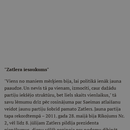
"Zatlera iesaukums"
"Viens no maniem mērķiem bija, lai politikā ienāk jauna
paaudze. Un nevis tā pa vienam, izmocīti, caur dažādu
partiju iekšējo struktūru, bet liels skaits vienlaikus," tā
savu lēmumu drīz pēc rosinājuma par Saeimas atlaišanu
veidot jaunu partiju šobrīd pamato Zatlers. Jauna partija
tapa rekordtempā – 2011. gada 28. maijā bija Rīkojums Nr.
2, vēl līdz 8. jūlijam Zatlers pildīja prezidenta
pienākumus, dienu vēlāk paziņoja par nodomu dibināt