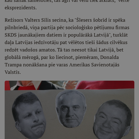
kad sanāk sameloties, tas agri vai vēlu tiek atklāts," vērtē
eksprezidents.
Režisors Valters Sīlis secina, ka "Šlesers šobrīd ir spēka
pilnbriedā, viņa partija pēc socioloģisko pētījumu firmas
SKDS jaunākajiem datiem ir populārākā Latvijā", turklāt
daļa Latvijas iedzīvotāju pat vēlētos tieši šādus cilvēkus
redzēt vadošos amatos. Tā tas neesot tikai Latvijā, bet
globālā mērogā, par ko liecinot, piemēram, Donalda
Trampa nonākšana pie varas Amerikas Savienotajās
Valstīs.