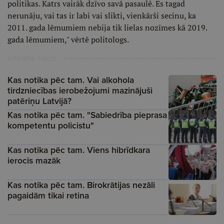
politikas. Katrs vairāk dzīvo savā pasaulē. Es tagad
nerunāju, vai tas ir labi vai slikti, vienkārši secinu, ka
2011. gada lēmumiem nebija tik lielas nozīmes kā 2019.
gada lēmumiem," vērtē politologs.
Ieteiktie raksti
Kas notika pēc tam. Vai alkohola
tirdzniecības ierobežojumi mazinājuši
patēriņu Latvijā?
Kas notika pēc tam. "Sabiedrība pieprasa
kompetentu policistu"
Kas notika pēc tam. Viens hibrīdkara
ierocis mazāk
Kas notika pēc tam. Birokrātijas nezāli
pagaidām tikai retina