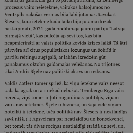
koalīcijas galda. Lai gan to pavadīja atruna, ka Lembergs
procesus vairs neietekmē, vairākos balsojumos no
Ventspils nākušās vēsmas bija labi jūtamas. Savukārt
Šlesers, kura ietekme kādu laiku bija jūtama drīzāk
pastarpināti, 2021. gadā nodibināja jaunu partiju "Latvija
pirmajā vietā", kas pulcēja ap sevi tos, kas bija
neapmierināti ar valsts politiku kovida krīzes laikā. Tā ātri
pārtvēra arī citus populistiskos lozungus un šobrīd ir
partiju reitingu augšgalā, ar labām izredzēm gūt
panākumus oktobrī gaidāmajās vēlēšanās. No trijotnes
tikai Andris Šķēle nav politiski aktīvs un redzams.
Valdis Zatlers tomēr spriež, ka viņu ietekme vairs neesot
tāda kā agrāk un arī nekad nebūšot. "Lembergu Rīgā vairs
neredz, viņš tomēr ir ļoti nogurdināts politiķis, viņam
vairs nav ietekmes. Šķēle ir biznesā, un šajā vidē viņam
noteikti ir ietekme, taču politikā nav. Šlesers ir neatlaidīgs
savā nišā. (..) Apsveicam par neatlaidību un konsekvenci,
bet tomēr tās divas rociņas neatlaidīgi strādā uz sevi, un,