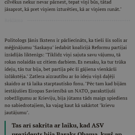
cilvēkus nekur nevar pārnest, tepat viņi būs, tātad
jāsaprot, kā pret viņiem izturēties, kā ar viņiem runāt."
Reklāma
Politologs Jānis Ikstens ir pārliecināts, ka tieši šis solis ar
mēģinājumu "Saskaņu" iedabūt koalīcijā Reformu partijai
izrādījās liktenīgs: "Tiklīdz viņi sajuta savu vājumu, tā
rokas nolaidās uz citiem darbiem. Es nesaku, ka tur trūka
ideju, tās tur bija, bet partija pēc šī gājiena vienkārši
izčākstēja." Zatlera aizrautību ar šo ideju viņš daļēji
skaidro ar tā laika starptautisko fonu. "Pēc tam kad bijām
iestājušies Eiropas Savienībā un NATO, parakstījuši
robežlīgumu ar Krieviju, bija jūtams tāds maigs spiediens
no sabiedrotajiem, ka vajag kaut kā sakārtot "krievu
jautājumu".
Tas arī sakrita ar laiku, kad ASV
prezidents bija Baraks Obama, kurš ap