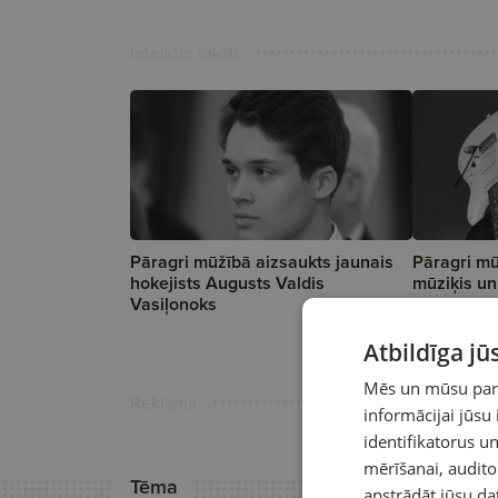
Ieteiktie raksti
Pāragri mūžībā aizsaukts jaunais
Pāragri mū
hokejists Augusts Valdis
mūziķis un
Vasiļonoks
Atbildīga j
Mēs un mūsu partn
Reklāma
informācijai jūsu
identifikatorus 
mērīšanai, audit
Tēma
apstrādāt jūsu da