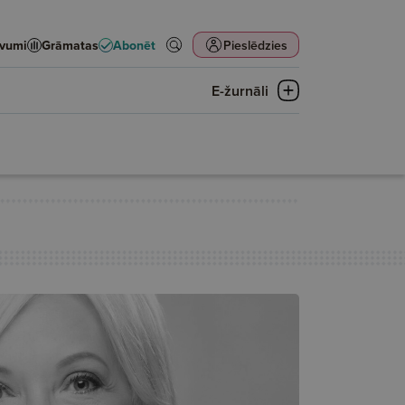
evumi
Grāmatas
Abonēt
Pieslēdzies
E-žurnāli