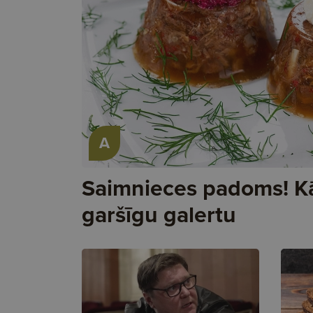
A
Saimnieces padoms! K
garšīgu galertu