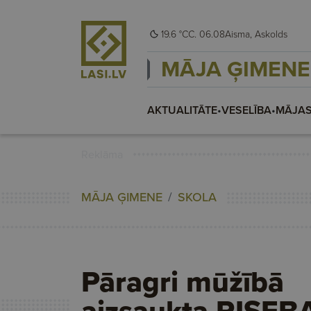
19.6 °C
C. 06.08
Aisma, Askolds
MĀJA ĢIMENE
AKTUALITĀTE
•
VESELĪBA
•
MĀJAS
Reklāma
MĀJA ĢIMENE
SKOLA
Pāragri mūžībā
aizsaukta RISEB