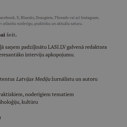
acebook
,
X
,
Bluesky
,
Draugiem
,
Threads
vai arī
Instagram
.
v atlasītu noderīgu, praktisku un aktuālu saturu.
pai
šeit
.
ēļā saņem padziļinātu LASI.LV galvenā redaktora
eresantāko interviju apkopojumu.
etentus
Latvijas Mediju
žurnālistu un autoru
raktiskiem, noderīgiem tematiem
iholoģiju, kultūru
u