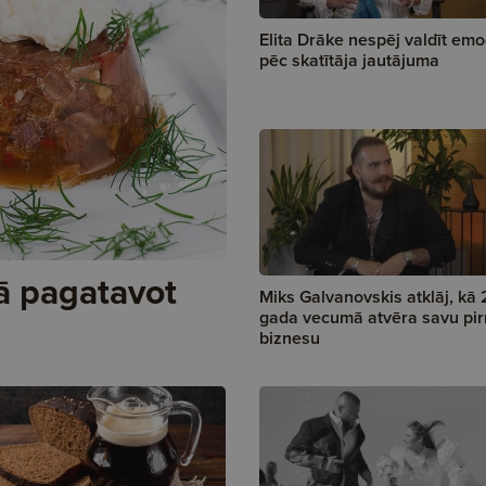
Elita Drāke nespēj valdīt emo
pēc skatītāja jautājuma
ā pagatavot
Miks Galvanovskis atklāj, kā 
gada vecumā atvēra savu pi
biznesu