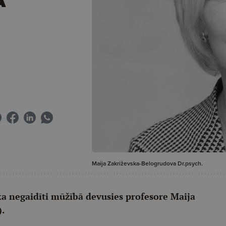
Maija Zakriževska-Belogrudova Dr.psych.
ka negaidīti mūžībā devusies profesore Maija
).