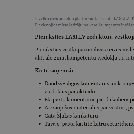
Izvēlies savu soctīklu platformu, lai sekotu LASI.LV:
F
Pievienojies mūsu lasītāju pulkam, lai saņemtu īpaši te
Pieraksties LASI.LV redaktora vēstko
Pieraksties vēstkopai un divas reizes ned
aktuālo ziņu, kompetentu viedokļu un int
Ko tu saņemsi:
Daudzveidīgus komentārus un komp
viedokļus par aktuālo
Ekspertu komentārus par dažādiem p
Aizraujošus materiālus par vēsturi, ps
Gata Šļūkas karikatūru
Tavā e-pasta kastītē katru ceturtdien