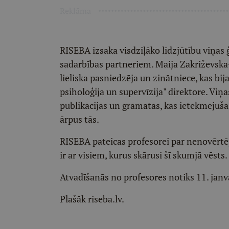
Reklāma
RISEBA izsaka visdziļāko līdzjūtību viņas
sadarbības partneriem. Maija Zakriževska-
lieliska pasniedzēja un zinātniece, kas bi
psiholoģija un supervīzija" direktore. Viņ
publikācijās un grāmatās, kas ietekmējušas
ārpus tās.
RISEBA pateicas profesorei par nenovērt
ir ar visiem, kurus skārusi šī skumjā vēsts.
Atvadīšanās no profesores notiks 11. janvā
Plašāk riseba.lv.