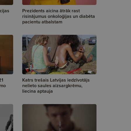
cijas
Prezidents aicina ātrāk rast
risinājumus onkoloģijas un diabēta
pacientu atbalstam
21
Katrs trešais Latvijas iedzīvotājs
rmo
nelieto saules aizsargkrēmu,
liecina aptauja