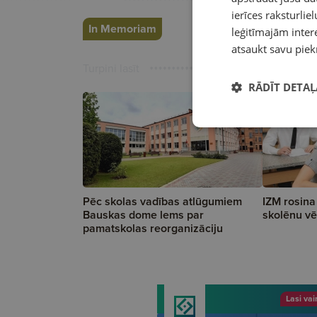
ierīces raksturliel
In Memoriam
leģitīmajām intere
atsaukt savu piek
Turpini lasīt
RĀDĪT DETAĻ
Pēc skolas vadības atlūgumiem
IZM rosina
Bauskas dome lems par
skolēnu vē
pamatskolas reorganizāciju