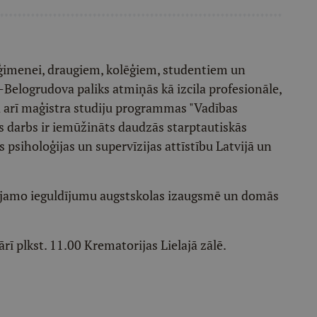
 ģimenei, draugiem, kolēģiem, studentiem un
Belogrudova paliks atmiņās kā izcila profesionāle,
ja arī maģistra studiju programmas "Vadības
as darbs ir iemūžināts daudzās starptautiskās
 psiholoģijas un supervīzijas attīstību Latvijā un
ējamo ieguldījumu augstskolas izaugsmē un domās
rī plkst. 11.00 Krematorijas Lielajā zālē.