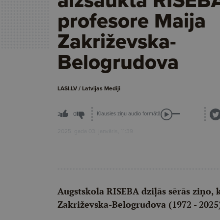
profesore Maija
Zakriževska-
Belogrudova
LASI.LV / Latvijas Mediji
Klausies ziņu audio formātā
2
0
2025. gada 03. janvāris, 11:39
Augstskola RISEBA dziļās sērās ziņo, 
Zakriževska-Belogrudova (1972 - 2025