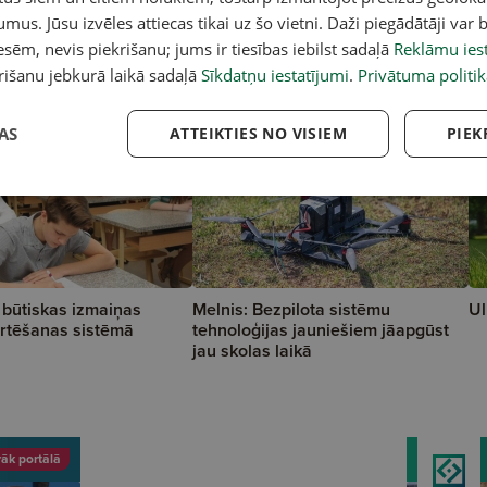
umus. Jūsu izvēles attiecas tikai uz šo vietni. Daži piegādātāji var b
sēm, nevis piekrišanu; jums ir tiesības iebilst sadaļā
Reklāmu iest
rišanu jebkurā laikā sadaļā
Sīkdatņu iestatījumi
.
Privātuma politik
AS
ATTEIKTIES NO VISIEM
PIEK
 būtiskas izmaiņas
Melnis: Bezpilota sistēmu
Ul
rtēšanas sistēmā
tehnoloģijas jauniešiem jāapgūst
jau skolas laikā