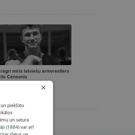
ragri miris latviešu armvrestlers
lts Censonis
×
 un piekļūtu
ikālos
lāmu un satura
āji (1884)
var arī
cijas datus un