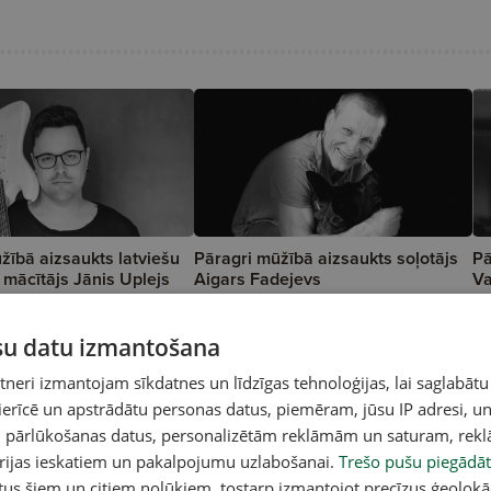
žībā aizsaukts latviešu
Pāragri mūžībā aizsaukts soļotājs
Pā
 mācītājs Jānis Uplejs
Aigars Fadejevs
Va
ūsu datu izmantošana
eri izmantojam sīkdatnes un līdzīgas tehnoloģijas, lai saglabātu
 ierīcē un apstrādātu personas datus, piemēram, jūsu IP adresi, un
un pārlūkošanas datus, personalizētām reklāmām un saturam, rek
orijas ieskatiem un pakalpojumu uzlabošanai.
Trešo pušu piegādāt
tus šiem un citiem nolūkiem, tostarp izmantojot precīzus ģeolokā