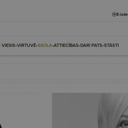
E-izd
 VIESIS
•
VIRTUVĒ
•
SKOLA
•
ATTIECĪBAS
•
DARI PATS
•
STĀSTI
A