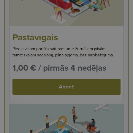
Pastāvīgais
Pieeja visam portāla saturam un e-žurnāliem (visām
tematiskajām sadaļām), pilnā apjomā, bez ierobežojuma.
1,00 €
/ pirmās 4 nedēļas
Abonē