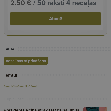
2.50 €
/ 50 raksti 4 nedēļās
Abonē
Tēma
Veselības stiprināšana
Tēmturi
#medicīna
#mediķi
#vīrusi
Turpini lasīt
Prezidents aicina ātrāk rast risinājumus