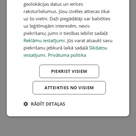
ģeolokācijas datus un ierīces
raksturlielumus. Jūsu izvēles attiecas tikai
uz šo vietni. Daži piegādātāji var balstīties
uz leģitīmajām interesēm, nevis
piekrišanu; jums ir tiesības iebilst sadaļā
Reklāmu iestatījumi
. Jūs varat atsaukt savu
piekrišanu jebkurā laikā sadaļā
Sīkdatņu
iestatījumi
.
Privātuma politika
PIEKRIST VISIEM
ATTEIKTIES NO VISIEM
RĀDĪT DETAĻAS