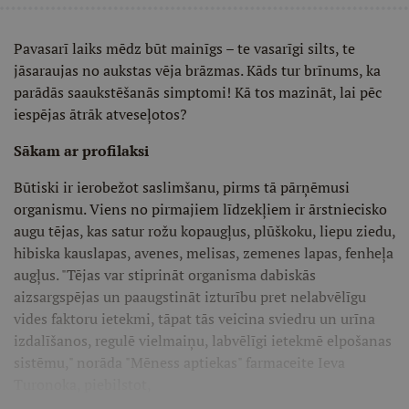
Pavasarī laiks mēdz būt mainīgs – te vasarīgi silts, te
jāsaraujas no aukstas vēja brāzmas. Kāds tur brīnums, ka
parādās saaukstēšanās simptomi! Kā tos mazināt, lai pēc
iespējas ātrāk atveseļotos?
Sākam ar profilaksi
Būtiski ir ierobežot saslimšanu, pirms tā pārņēmusi
organismu. Viens no pirmajiem līdzekļiem ir ārstniecisko
augu tējas, kas satur rožu kopaugļus, plūškoku, liepu ziedu,
hibiska kauslapas, avenes, melisas, zemenes lapas, fenheļa
augļus. "Tējas var stiprināt organisma dabiskās
aizsargspējas un paaugstināt izturību pret nelabvēlīgu
vides faktoru ietekmi, tāpat tās veicina sviedru un urīna
izdalīšanos, regulē vielmaiņu, labvēlīgi ietekmē elpošanas
sistēmu," norāda "Mēness aptiekas" farmaceite Ieva
Turonoka, piebilstot,