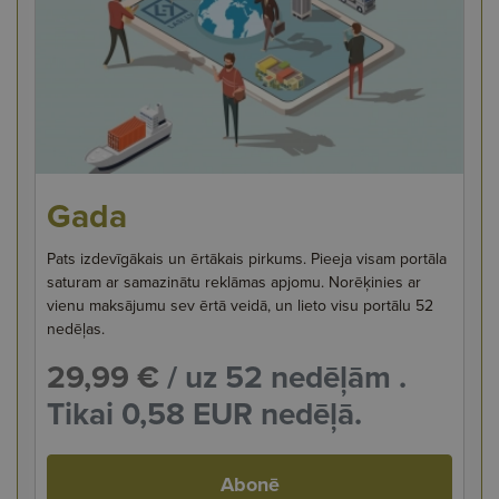
Gada
Pats izdevīgākais un ērtākais pirkums. Pieeja visam portāla
saturam ar samazinātu reklāmas apjomu. Norēķinies ar
vienu maksājumu sev ērtā veidā, un lieto visu portālu 52
nedēļas.
29,99 €
/ uz 52 nedēļām .
Tikai 0,58 EUR nedēļā.
Abonē