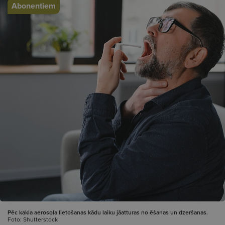
Abonentiem
Pēc kakla aerosola lietošanas kādu laiku jāatturas no ēšanas un dzeršanas.
Foto: Shutterstock