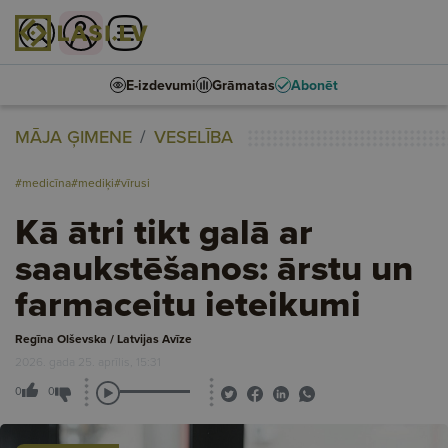
E-izdevumi
Grāmatas
Abonēt
MĀJA ĢIMENE
VESELĪBA
#medicīna
#mediķi
#vīrusi
Kā ātri tikt galā ar
saaukstēšanos: ārstu un
farmaceitu ieteikumi
Regīna Olševska / Latvijas Avīze
2026. gada 25. aprīlis, 15:31
0
0