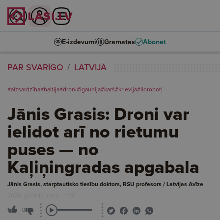
E-izdevumi
Grāmatas
Abonēt
PAR SVARĪGO
LATVIJĀ
#aizsardzība
#baltija
#droni
#igaunija
#karš
#krievija
#lidroboti
Jānis Grasis: Droni var
ielidot arī no rietumu
puses — no
Kaļiņingradas apgabala
Jānis Grasis, starptautisko tiesību doktors, RSU profesors / Latvijas Avīze
2026. gada 12. maijs, 11:00
1
0