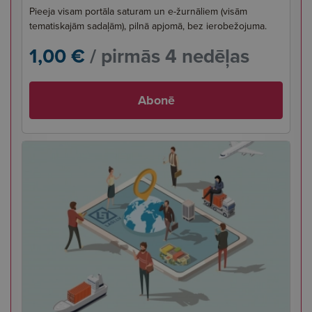
Pieeja visam portāla saturam un e-žurnāliem (visām
tematiskajām sadaļām), pilnā apjomā, bez ierobežojuma.
1,00 €
/ pirmās 4 nedēļas
Abonē