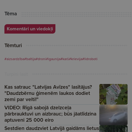
Tēma
Komentāri un viedokļi
Tēmturi
#aizsardzība
#baltija
#droni
#igaunija
#karš
#krievija
#lidroboti
Turpini lasīt
Kas satrauc "Latvijas Avīzes" lasītājus?
"Daudzbērnu ģimenēm laukos dodiet
zemi par velti!"
VIDEO: Rīgā sabojā dzelzceļa
pārbrauktuvi un aizbrauc; būs jāatlīdzina
aptuveni 25 000 eiro
Sestdien daudzviet Latvijā gaidāms lietus