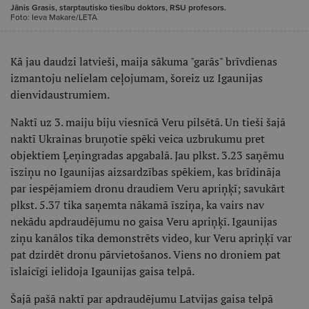
Jānis Grasis, starptautisko tiesību doktors, RSU profesors.
Foto: Ieva Makare/LETA
Kā jau daudzi latvieši, maija sākuma "garās" brīvdienas
izmantoju nelielam ceļojumam, šoreiz uz Igaunijas
dienvidaustrumiem.
Naktī uz 3. maiju biju viesnīcā Veru pilsētā. Un tieši šajā
naktī Ukrainas bruņotie spēki veica uzbrukumu pret
objektiem Ļeņingradas apgabalā. Jau plkst. 3.23 saņēmu
īsziņu no Igaunijas aizsardzības spēkiem, kas brīdināja
par iespējamiem dronu draudiem Veru apriņķī; savukārt
plkst. 5.37 tika saņemta nākamā īsziņa, ka vairs nav
nekādu apdraudējumu no gaisa Veru apriņķī. Igaunijas
ziņu kanālos tika demonstrēts video, kur Veru apriņķī var
pat dzirdēt dronu pārvietošanos. Viens no droniem pat
īslaicīgi ielidoja Igaunijas gaisa telpā.
Šajā pašā naktī par apdraudējumu Latvijas gaisa telpā