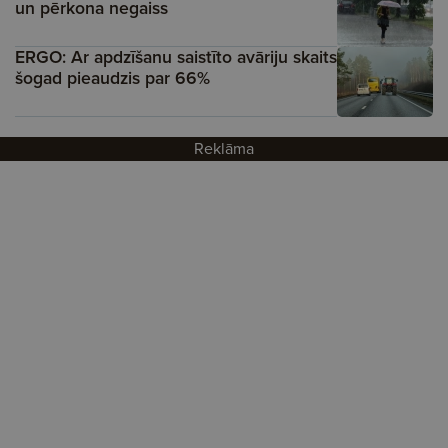
un pērkona negaiss
ERGO: Ar apdzīšanu saistīto avāriju skaits
šogad pieaudzis par 66%
Reklāma