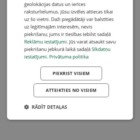
ģeolokācijas datus un ierīces
raksturlielumus. Jūsu izvēles attiecas tikai
uz šo vietni. Daži piegādātāji var balstīties
uz leģitīmajām interesēm, nevis
piekrišanu; jums ir tiesības iebilst sadaļā
Reklāmu iestatījumi
. Jūs varat atsaukt savu
piekrišanu jebkurā laikā sadaļā
Sīkdatņu
iestatījumi
.
Privātuma politika
PIEKRIST VISIEM
ATTEIKTIES NO VISIEM
RĀDĪT DETAĻAS