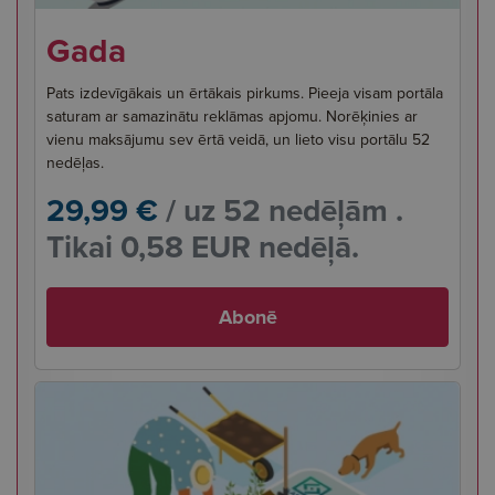
Gada
Pats izdevīgākais un ērtākais pirkums. Pieeja visam portāla
saturam ar samazinātu reklāmas apjomu. Norēķinies ar
vienu maksājumu sev ērtā veidā, un lieto visu portālu 52
nedēļas.
29,99 €
/ uz 52 nedēļām .
Tikai 0,58 EUR nedēļā.
Abonē