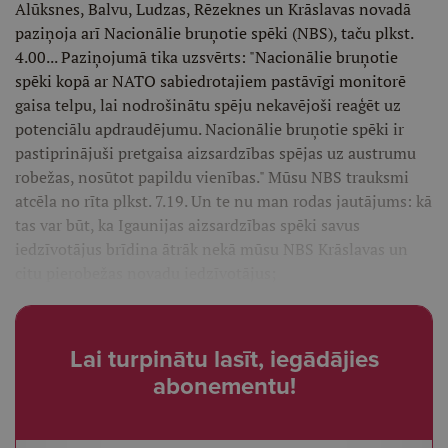
Alūksnes, Balvu, Ludzas, Rēzeknes un Krāslavas novadā
paziņoja arī Nacionālie bruņotie spēki (NBS), taču plkst.
4.00... Paziņojumā tika uzsvērts: "Nacionālie bruņotie
spēki kopā ar NATO sabiedrotajiem pastāvīgi monitorē
gaisa telpu, lai nodrošinātu spēju nekavējoši reaģēt uz
potenciālu apdraudējumu. Nacionālie bruņotie spēki ir
pastiprinājuši pretgaisa aizsardzības spējas uz austrumu
robežas, nosūtot papildu vienības." Mūsu NBS trauksmi
atcēla no rīta plkst. 7.19. Un te nu man rodas jautājums: kā
tas var būt, ka Igaunijas aizsardzības spēki savus
iedzīvotājus brīdina ātrāk nekā mūsu NBS Krāslavas un
citu pierobežas novadu iedzīvotājus;
Lai turpinātu lasīt, iegādājies
abonementu!