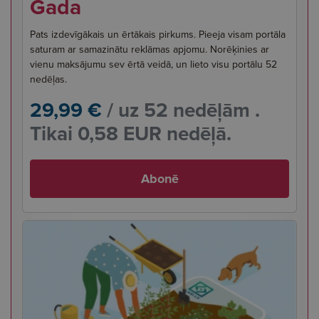
Gada
Pats izdevīgākais un ērtākais pirkums. Pieeja visam portāla
saturam ar samazinātu reklāmas apjomu. Norēķinies ar
vienu maksājumu sev ērtā veidā, un lieto visu portālu 52
nedēļas.
29,99 €
/ uz 52 nedēļām .
Tikai 0,58 EUR nedēļā.
Abonē