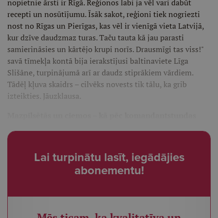
nopietnie ārsti ir Rīgā. Reģionos labi ja vēl vari dabūt
recepti un nosūtījumu. Īsāk sakot, reģioni tiek nogriezti
nost no Rīgas un Pierīgas, kas vēl ir vienīgā vieta Latvijā,
kur dzīve daudzmaz turas. Taču tauta kā jau parasti
samierināsies un kārtējo krupi norīs. Drausmīgi tas viss!"
savā tīmekļa kontā bija ierakstījusi baltinaviete Līga
Slišāne, turpinājumā arī ar daudz stiprākiem vārdiem.
Tādēļ kļuva skaidrs – cilvēks novests tik tālu, ka grib
izteikties. Jāuzklausa.
Mazpilsētās un ciemos – kā pēc komandantstundas
Lai turpinātu lasīt, iegādājies
abonementu!
Mēs ticam, ka kvalitatīva un