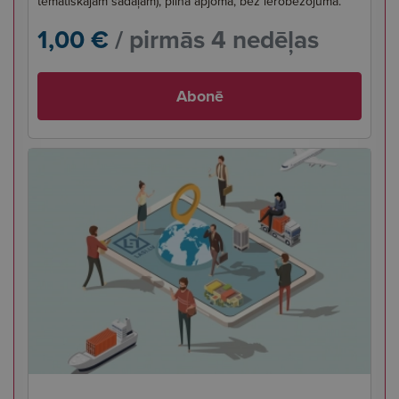
tematiskajām sadaļām), pilnā apjomā, bez ierobežojuma.
1,00 €
/ pirmās 4 nedēļas
Abonē