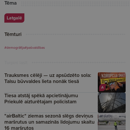
Tēma
Latgalē
Tēmturi
#demogrāfija
#pašvaldības
Turpini lasīt
Trauksmes cēlēji — uz apsūdzēto sola:
Talsu būvvaldes lieta nonāk tiesā
A
Tiesa atstāj spēkā apcietinājumu
Priekulē aizturētajam policistam
"airBaltic" ziemas sezonā slēgs deviņus
maršrutus un samazinās lidojumu skaitu
16 maršrutos