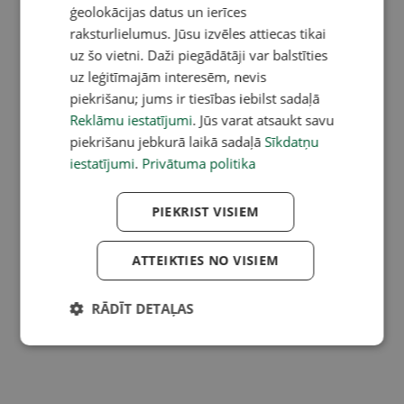
ģeolokācijas datus un ierīces
raksturlielumus. Jūsu izvēles attiecas tikai
uz šo vietni. Daži piegādātāji var balstīties
uz leģitīmajām interesēm, nevis
piekrišanu; jums ir tiesības iebilst sadaļā
Reklāmu iestatījumi
. Jūs varat atsaukt savu
piekrišanu jebkurā laikā sadaļā
Sīkdatņu
iestatījumi
.
Privātuma politika
PIEKRIST VISIEM
ATTEIKTIES NO VISIEM
RĀDĪT DETAĻAS