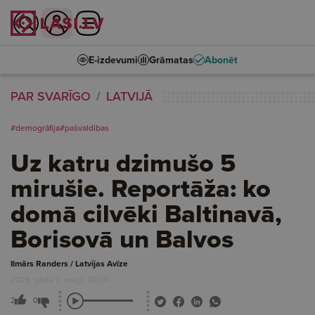
E-izdevumi
Grāmatas
Abonēt
PAR SVARĪGO
LATVIJĀ
#demogrāfija
#pašvaldības
Uz katru dzimušo 5
mirušie. Reportāža: ko
domā cilvēki Baltinavā,
Borisovā un Balvos
Ilmārs Randers / Latvijas Avīze
2026. gada 11. maijs, 00:00
2
0