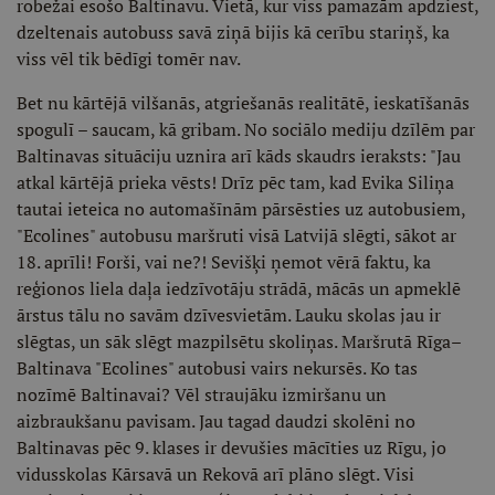
robežai esošo Baltinavu. Vietā, kur viss pamazām apdziest,
dzeltenais autobuss savā ziņā bijis kā cerību stariņš, ka
viss vēl tik bēdīgi tomēr nav.
Bet nu kārtējā vilšanās, atgriešanās realitātē, ieskatīšanās
spogulī – saucam, kā gribam. No sociālo mediju dzīlēm par
Baltinavas situāciju uznira arī kāds skaudrs ieraksts: "Jau
atkal kārtējā prieka vēsts! Drīz pēc tam, kad Evika Siliņa
tautai ieteica no automašīnām pārsēsties uz autobusiem,
"Ecolines" autobusu maršruti visā Latvijā slēgti, sākot ar
18. aprīli! Forši, vai ne?! Sevišķi ņemot vērā faktu, ka
reģionos liela daļa iedzīvotāju strādā, mācās un apmeklē
ārstus tālu no savām dzīvesvietām. Lauku skolas jau ir
slēgtas, un sāk slēgt mazpilsētu skoliņas. Maršrutā Rīga–
Baltinava "Ecolines" autobusi vairs nekursēs. Ko tas
nozīmē Baltinavai? Vēl straujāku izmiršanu un
aizbraukšanu pavisam. Jau tagad daudzi skolēni no
Baltinavas pēc 9. klases ir devušies mācīties uz Rīgu, jo
vidusskolas Kārsavā un Rekovā arī plāno slēgt. Visi