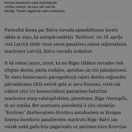
līmeņa komfortu savā ziņā bija kā
cerību stariņš, ka viss vēl nav tik
bēdīgi. Tomēr tagad tie vairs nekursēs.
Patiesībā doma par Balvu novada apmeklējumu šoreiz
sākās ar ziņu, ka autopārvadātājs "Ecolines" no 18. aprīļa
visā Latvijā slēdz visus savus pasažieru reisus reģionālajos
maršrutos Latvijā, Balvu novadu ieskaitot.
It kā nekas jauns, zinot, ka no Rīgas tālākos novados tiek
slēgtas skolas, pasta nodaļas, aptiekas un citi pakalpojumi.
Te viens komersants pārregulētajā valsts dotēto reģionālo
pārvadājumu tīklā netiek galā ar savu biznesu, vietā tak
nākšot cits! Uz komerciāliem pamatiem balstītos
maršrutos starp valstspilsētām, piemēram, Rīga–Ventspils,
tā arī notika. Bet austrumu pierobežā ir cita situācija.
"Ecolines" dzeltenajiem divstāvu autobusiem ar Eiropas
līmeņa komfortu pasažieriem maršruts Rīga–Balvi jau
vairāk nekā gadu bija pagarināts uz pavisam tuvu Krievijas