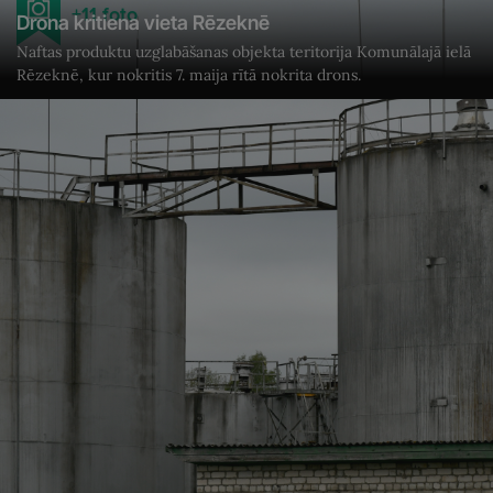
+11 foto
Drona kritiena vieta Rēzeknē
Naftas produktu uzglabāšanas objekta teritorija Komunālajā ielā
Rēzeknē, kur nokritis 7. maija rītā nokrita drons.