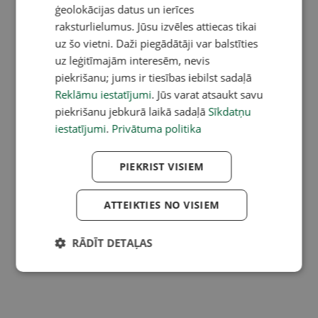
ģeolokācijas datus un ierīces
raksturlielumus. Jūsu izvēles attiecas tikai
uz šo vietni. Daži piegādātāji var balstīties
uz leģitīmajām interesēm, nevis
piekrišanu; jums ir tiesības iebilst sadaļā
Reklāmu iestatījumi
. Jūs varat atsaukt savu
piekrišanu jebkurā laikā sadaļā
Sīkdatņu
iestatījumi
.
Privātuma politika
PIEKRIST VISIEM
ATTEIKTIES NO VISIEM
RĀDĪT DETAĻAS