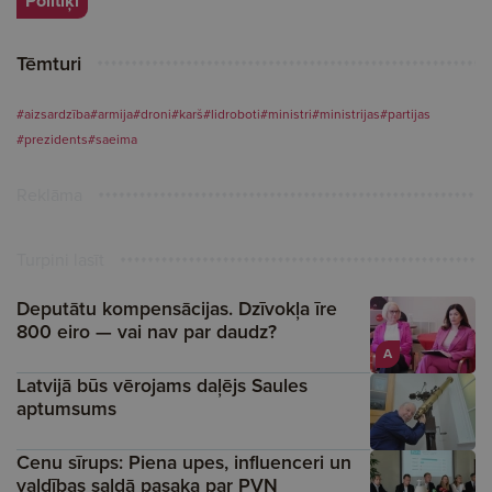
Politiķi
Tēmturi
#aizsardzība
#armija
#droni
#karš
#lidroboti
#ministri
#ministrijas
#partijas
#prezidents
#saeima
Reklāma
Turpini lasīt
Deputātu kompensācijas. Dzīvokļa īre
800 eiro — vai nav par daudz?
A
Latvijā būs vērojams daļējs Saules
aptumsums
Cenu sīrups: Piena upes, influenceri un
valdības saldā pasaka par PVN