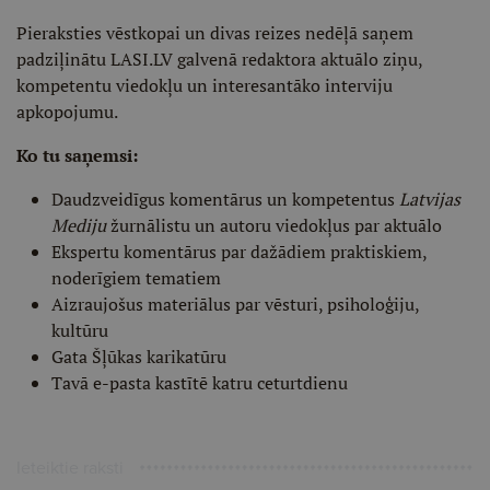
Pieraksties vēstkopai un divas reizes nedēļā saņem
padziļinātu LASI.LV galvenā redaktora aktuālo ziņu,
kompetentu viedokļu un interesantāko interviju
apkopojumu.
Ko tu saņemsi:
Daudzveidīgus komentārus un kompetentus
Latvijas
Mediju
žurnālistu un autoru viedokļus par aktuālo
Ekspertu komentārus par dažādiem praktiskiem,
noderīgiem tematiem
Aizraujošus materiālus par vēsturi, psiholoģiju,
kultūru
Gata Šļūkas karikatūru
Tavā e-pasta kastītē katru ceturtdienu
Ieteiktie raksti