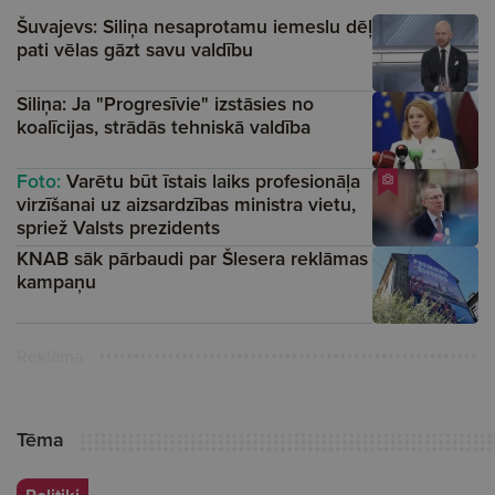
Šuvajevs: Siliņa nesaprotamu iemeslu dēļ
pati vēlas gāzt savu valdību
Siliņa: Ja "Progresīvie" izstāsies no
koalīcijas, strādās tehniskā valdība
Foto:
Varētu būt īstais laiks profesionāļa
virzīšanai uz aizsardzības ministra vietu,
spriež Valsts prezidents
KNAB sāk pārbaudi par Šlesera reklāmas
kampaņu
Reklāma
Tēma