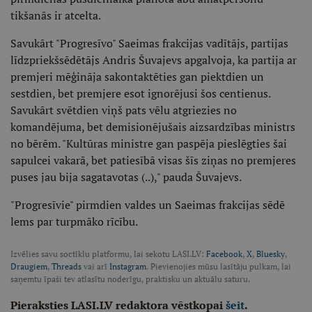
tikšanās ir atcelta.
Savukārt "Progresīvo" Saeimas frakcijas vadītājs, partijas
līdzpriekšsēdētājs Andris Šuvajevs apgalvoja, ka partija ar
premjeri mēģināja sakontaktēties gan piektdien un
sestdien, bet premjere esot ignorējusi šos centienus.
Savukārt svētdien viņš pats vēlu atgriezies no
komandējuma, bet demisionējušais aizsardzības ministrs
no bērēm. "Kultūras ministre gan paspēja pieslēgties šai
sapulcei vakarā, bet patiesībā visas šīs ziņas no premjeres
puses jau bija sagatavotas (..)," pauda Šuvajevs.
"Progresīvie" pirmdien valdes un Saeimas frakcijas sēdē
lems par turpmāko rīcību.
Izvēlies savu soctīklu platformu, lai sekotu LASI.LV:
Facebook
,
X
,
Bluesky
,
Draugiem
,
Threads
vai arī
Instagram
. Pievienojies mūsu lasītāju pulkam, lai
saņemtu īpaši tev atlasītu noderīgu, praktisku un aktuālu saturu.
Pieraksties LASI.LV redaktora vēstkopai
šeit
.