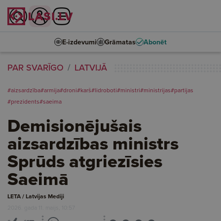
E-izdevumi
Grāmatas
Abonēt
PAR SVARĪGO
LATVIJĀ
#aizsardzība
#armija
#droni
#karš
#lidroboti
#ministri
#ministrijas
#partijas
#prezidents
#saeima
Demisionējušais
aizsardzības ministrs
Sprūds atgriezīsies
Saeimā
LETA / Latvijas Mediji
2026. gada 11. maijs, 10:57