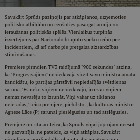
Savukārt Sprūds paziņojis par atkāpšanos, uzņemoties
politisko atbildību un cenšoties pasargāt armiju no
ieraušanas politiskās spēlēs. Vienlaikus turpinās
izvērtējums par Nacionālo bruņoto spēku rīcību pēc
incidentiem, kā arī darbs pie pretgaisa aizsardzības
stiprināšanas.
Premjere pirmdien TV3 raidījumā "900 sekundes" atzina,
ka "Progresīvajiem" nepiedāvāja virzīt savu ministra amata
kandidātu, jo partijas pārstāvji nepiedalījās svētdienas
sarunā. "Es neko viņiem nepiedāvāju, jo es ar viņiem
nemaz nevarēju to izrunāt. Viņi vakar uz tikšanos
neieradās," teica premjere, piebilstot, ka kultūras ministre
Agnese Lāce (P) sarunai pieslēgusies un tad atslēgusies.
Premjere no rīta arī teica, ka Sprūds viņai joprojām neesot
ne pazvanījis, ne pateicis, ka viņš atkāpjas. Savukārt
pirmdienas pusdienlaikā plānotā abu amatpersonu