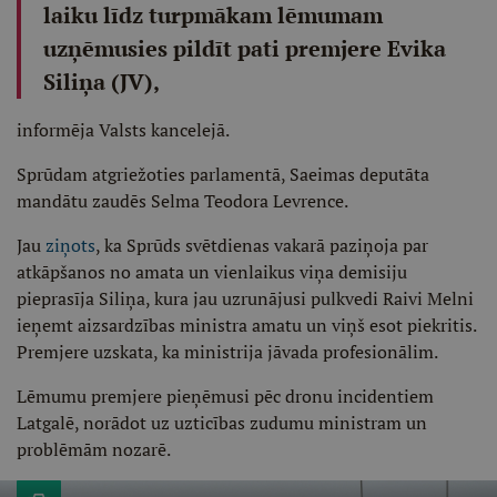
laiku līdz turpmākam lēmumam
uzņēmusies pildīt pati premjere Evika
Siliņa (JV),
informēja Valsts kancelejā.
Sprūdam atgriežoties parlamentā, Saeimas deputāta
mandātu zaudēs Selma Teodora Levrence.
Jau
ziņots
, ka Sprūds svētdienas vakarā paziņoja par
atkāpšanos no amata un vienlaikus viņa demisiju
pieprasīja Siliņa, kura jau uzrunājusi pulkvedi Raivi Melni
ieņemt aizsardzības ministra amatu un viņš esot piekritis.
Premjere uzskata, ka ministrija jāvada profesionālim.
Lēmumu premjere pieņēmusi pēc dronu incidentiem
Latgalē, norādot uz uzticības zudumu ministram un
problēmām nozarē.