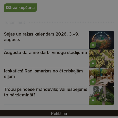
Dārza kopšana
Turpini lasīt
Sējas un ražas kalendārs 2026. 3.–9.
augusts
A
Augustā darāmie darbi vīnogu stādījumā
A
Ieskaties! Radi smaržas no ēteriskajām
eļļām
A
Tropu princese mandevila; vai iespējams
to pārziemināt?
A
Reklāma