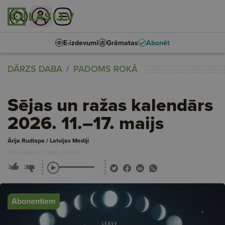
E-izdevumi
Grāmatas
Abonēt
DĀRZS DABA
PADOMS ROKĀ
Sējas un ražas kalendārs
2026. 11.–17. maijs
Ārija Rudlapa / Latvijas Mediji
2026. gada 11. maijs, 00:00
2
2
Abonentiem