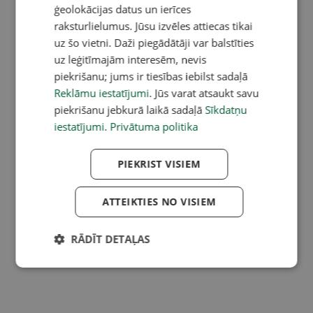
ģeolokācijas datus un ierīces
raksturlielumus. Jūsu izvēles attiecas tikai
uz šo vietni. Daži piegādātāji var balstīties
uz leģitīmajām interesēm, nevis
piekrišanu; jums ir tiesības iebilst sadaļā
Reklāmu iestatījumi
. Jūs varat atsaukt savu
piekrišanu jebkurā laikā sadaļā
Sīkdatņu
iestatījumi
.
Privātuma politika
PIEKRIST VISIEM
ATTEIKTIES NO VISIEM
RĀDĪT DETAĻAS