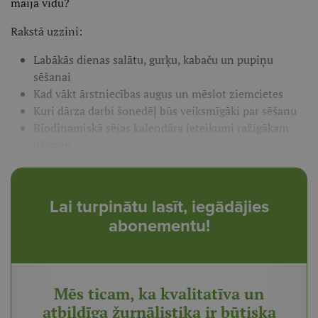
maija vidū?
Rakstā uzzini:
Labākās dienas salātu, gurķu, kabaču un pupiņu
sēšanai
Kad vākt ārstniecības augus un mēslot ziemcietes
Kuri dārza darbi šonedēļ būs veiksmīgāki par sēšanu
Biodinamiskā sējas kalendāra ieteikumi ražīgākam
dārzam
Lai turpinātu lasīt, iegādājies
abonementu!
Mēs ticam, ka kvalitatīva un
atbildīga žurnālistika ir būtiska