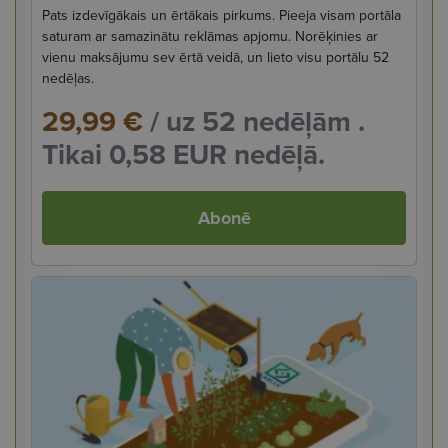
Pats izdevīgākais un ērtākais pirkums. Pieeja visam portāla
saturam ar samazinātu reklāmas apjomu. Norēķinies ar
vienu maksājumu sev ērtā veidā, un lieto visu portālu 52
nedēļas.
29,99 €
/ uz 52 nedēļām .
Tikai 0,58 EUR nedēļā.
Abonē