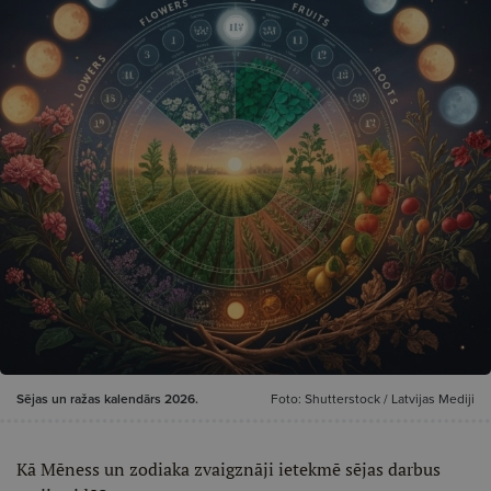
Sējas un ražas kalendārs 2026.
Foto: Shutterstock / Latvijas Mediji
Kā Mēness un zodiaka zvaigznāji ietekmē sējas darbus