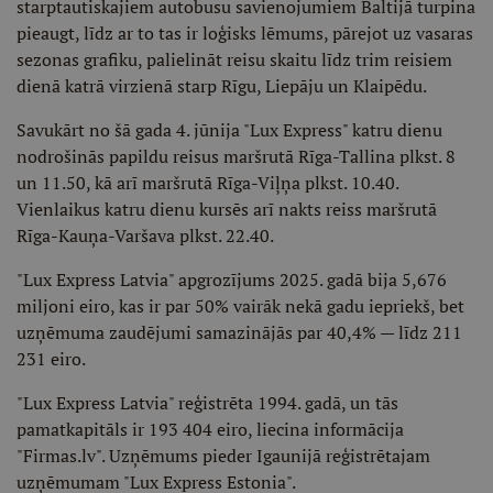
starptautiskajiem autobusu savienojumiem Baltijā turpina
pieaugt, līdz ar to tas ir loģisks lēmums, pārejot uz vasaras
sezonas grafiku, palielināt reisu skaitu līdz trim reisiem
dienā katrā virzienā starp Rīgu, Liepāju un Klaipēdu.
Savukārt no šā gada 4. jūnija "Lux Express" katru dienu
nodrošinās papildu reisus maršrutā Rīga-Tallina plkst. 8
un 11.50, kā arī maršrutā Rīga-Viļņa plkst. 10.40.
Vienlaikus katru dienu kursēs arī nakts reiss maršrutā
Rīga-Kauņa-Varšava plkst. 22.40.
"Lux Express Latvia" apgrozījums 2025. gadā bija 5,676
miljoni eiro, kas ir par 50% vairāk nekā gadu iepriekš, bet
uzņēmuma zaudējumi samazinājās par 40,4% — līdz 211
231 eiro.
"Lux Express Latvia" reģistrēta 1994. gadā, un tās
pamatkapitāls ir 193 404 eiro, liecina informācija
"Firmas.lv". Uzņēmums pieder Igaunijā reģistrētajam
uzņēmumam "Lux Express Estonia".