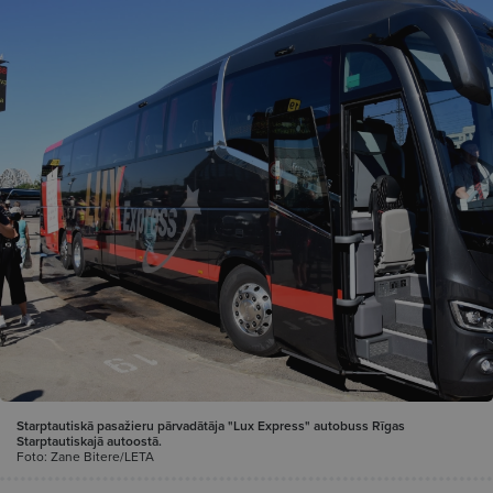
Starptautiskā pasažieru pārvadātāja "Lux Express" autobuss Rīgas
Starptautiskajā autoostā.
Foto: Zane Bitere/LETA