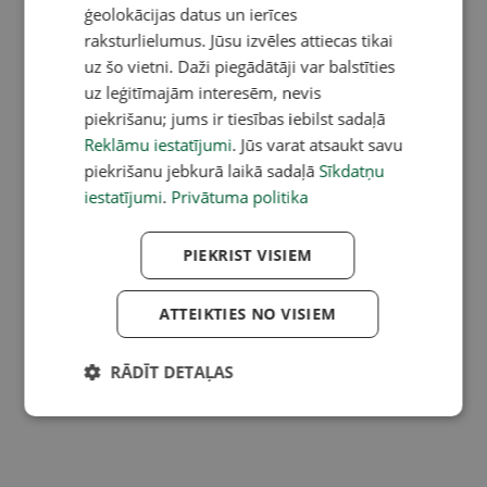
ģeolokācijas datus un ierīces
raksturlielumus. Jūsu izvēles attiecas tikai
uz šo vietni. Daži piegādātāji var balstīties
uz leģitīmajām interesēm, nevis
piekrišanu; jums ir tiesības iebilst sadaļā
Reklāmu iestatījumi
. Jūs varat atsaukt savu
piekrišanu jebkurā laikā sadaļā
Sīkdatņu
iestatījumi
.
Privātuma politika
PIEKRIST VISIEM
ATTEIKTIES NO VISIEM
RĀDĪT DETAĻAS