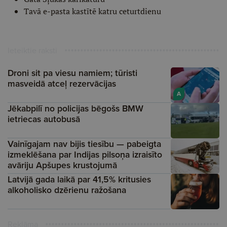
Tavā e-pasta kastītē katru ceturtdienu
Ieteiktie raksti
Droni sit pa viesu namiem; tūristi
masveidā atceļ rezervācijas
A
Jēkabpilī no policijas bēgošs BMW
ietriecas autobusā
Vainīgajam nav bijis tiesību — pabeigta
izmeklēšana par Indijas pilsoņa izraisīto
avāriju Apšupes krustojumā
Latvijā gada laikā par 41,5% kritusies
alkoholisko dzērienu ražošana
Reklāma