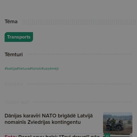
Tēma
Transports
Tēmturi
#baltija
#lietuva
#tūristi
#uzņēmēji
Reklāma
Turpini lasīt
Dānijas karavīri NATO brigādē Latvijā
nomainīs Zviedrijas kontingentu
Foto:
Pacel savu balsi: "Tavi draugi" pēc