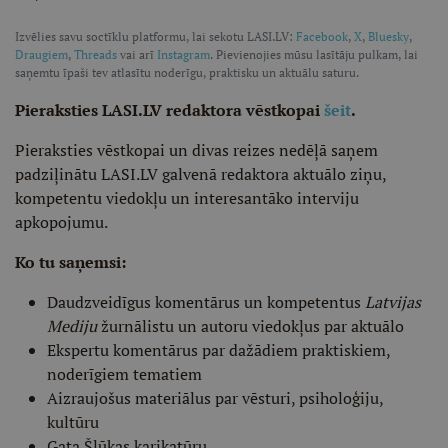
Izvēlies savu soctīklu platformu, lai sekotu LASI.LV:
Facebook
,
X
,
Bluesky
,
Draugiem
,
Threads
vai arī
Instagram
. Pievienojies mūsu lasītāju pulkam, lai
saņemtu īpaši tev atlasītu noderīgu, praktisku un aktuālu saturu.
Pieraksties LASI.LV redaktora vēstkopai
šeit
.
Pieraksties vēstkopai un divas reizes nedēļā saņem
padziļinātu LASI.LV galvenā redaktora aktuālo ziņu,
kompetentu viedokļu un interesantāko interviju
apkopojumu.
Ko tu saņemsi:
Daudzveidīgus komentārus un kompetentus
Latvijas
Mediju
žurnālistu un autoru viedokļus par aktuālo
Ekspertu komentārus par dažādiem praktiskiem,
noderīgiem tematiem
Aizraujošus materiālus par vēsturi, psiholoģiju,
kultūru
Gata Šļūkas karikatūru