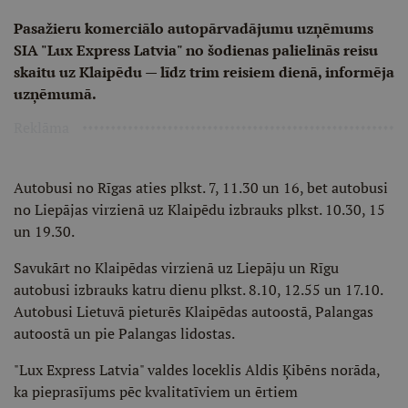
Pasažieru komerciālo autopārvadājumu uzņēmums
SIA "Lux Express Latvia" no šodienas palielinās reisu
skaitu uz Klaipēdu — līdz trim reisiem dienā, informēja
uzņēmumā.
Reklāma
Autobusi no Rīgas aties plkst. 7, 11.30 un 16, bet autobusi
no Liepājas virzienā uz Klaipēdu izbrauks plkst. 10.30, 15
un 19.30.
Savukārt no Klaipēdas virzienā uz Liepāju un Rīgu
autobusi izbrauks katru dienu plkst. 8.10, 12.55 un 17.10.
Autobusi Lietuvā pieturēs Klaipēdas autoostā, Palangas
autoostā un pie Palangas lidostas.
"Lux Express Latvia" valdes loceklis Aldis Ķibēns norāda,
ka pieprasījums pēc kvalitatīviem un ērtiem