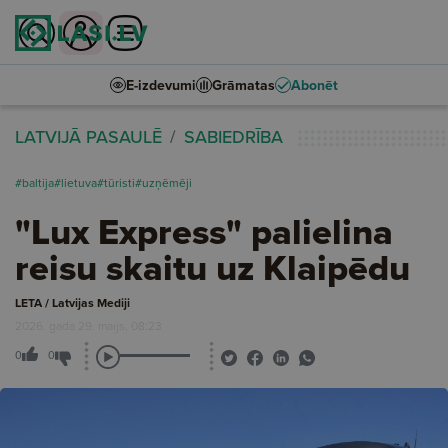
E-izdevumi
Grāmatas
Abonēt
LATVIJĀ PASAULĒ
SABIEDRĪBA
#baltija
#lietuva
#tūristi
#uzņēmēji
"Lux Express" palielina
reisu skaitu uz Klaipēdu
LETA / Latvijas Mediji
2026. gada 29. maijs, 08:23
0
0