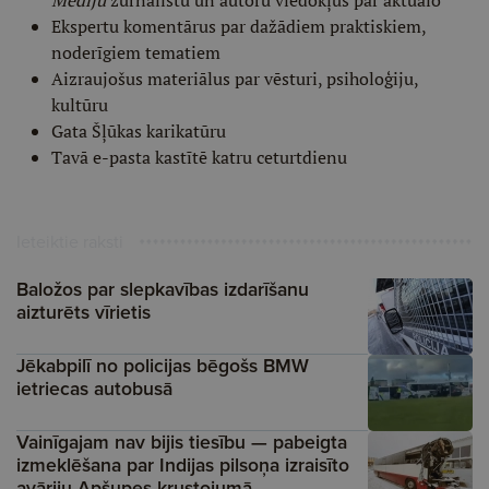
Mediju
žurnālistu un autoru viedokļus par aktuālo
Ekspertu komentārus par dažādiem praktiskiem,
noderīgiem tematiem
Aizraujošus materiālus par vēsturi, psiholoģiju,
kultūru
Gata Šļūkas karikatūru
Tavā e-pasta kastītē katru ceturtdienu
Ieteiktie raksti
Baložos par slepkavības izdarīšanu
aizturēts vīrietis
Jēkabpilī no policijas bēgošs BMW
ietriecas autobusā
Vainīgajam nav bijis tiesību — pabeigta
izmeklēšana par Indijas pilsoņa izraisīto
avāriju Apšupes krustojumā