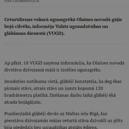
Foto: Lita Millere/LETA
Ceturtdienas vakarā ugunsgrēkā Olaines novadā gājis
bojā cilvēks, informēja Valsts ugunsdzēsības un
glābšanas dienestā (VUGD).
Reklāma
Ap plkst. 18 VUGD saņēma informāciju, ka Olaines novadā
divstāvu dzīvojamā mājā ir izcēlies ugunsgrēks.
Ierodoties notikuma vietā, glābēji konstatēja, ka deg ēkas
pirmais stāvs, otrais stāvs un jumts kopumā 120
kvadrātmetru platībā. Dzēšanas darbu laikā glābēji ēkā
atrada bojāgājušo.
Pusdienlaikā glābēji devās uz Maltas ielu Rīgā, kur
piecstāvu dzīvojamās mājas ceturtā stāva dzīvoklī uz plīts
bija piededzis bez uzraudzības atstāts ēdiens.