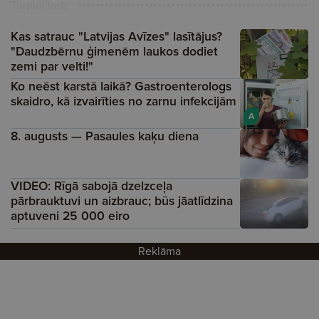
Turpini lasīt
Kas satrauc "Latvijas Avīzes" lasītājus?
"Daudzbērnu ģimenēm laukos dodiet
zemi par velti!"
Ko neēst karstā laikā? Gastroenterologs
skaidro, kā izvairīties no zarnu infekcijām
A
8. augusts — Pasaules kaķu diena
VIDEO: Rīgā sabojā dzelzceļa
pārbrauktuvi un aizbrauc; būs jāatlīdzina
aptuveni 25 000 eiro
Reklāma