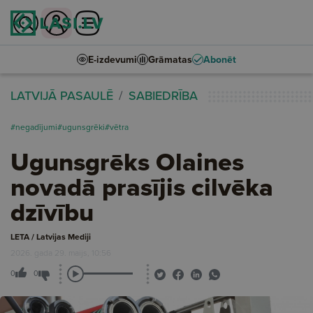
E-izdevumi
Grāmatas
Abonēt
LATVIJĀ PASAULĒ
SABIEDRĪBA
#negadījumi
#ugunsgrēki
#vētra
Ugunsgrēks Olaines
novadā prasījis cilvēka
dzīvību
LETA / Latvijas Mediji
2026. gada 29. maijs, 10:56
0
0