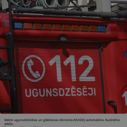
Valsts ugunsdzēsības un glābšanas dienesta (VUGD) automašīna. Ilustratīvs
attēls.