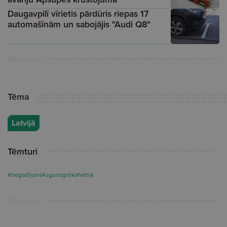
Daugavpilī vīrietis pārdūris riepas 17
automašīnām un sabojājis "Audi Q8"
Reklāma
Tēma
Latvijā
Tēmturi
#negadījumi
#ugunsgrēki
#vētra
Reklāma