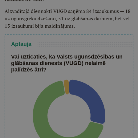
Aizvadītajā diennaktī VUGD saņēma 84 izsaukumus — 18
uz ugunsgrēku dzēšanu, 51 uz glābšanas darbiem, bet vēl
15 izsaukumi bija maldinājums.
Aptauja
Vai uzticaties, ka Valsts ugunsdzēsības un
glābšanas dienests (VUGD) nelaimē
palīdzēs ātri?