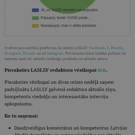
Izvēlies savu soctīklu platformu, lai sekotu LASI.LV:
Facebook
,
X
,
Bluesky
,
Draugiem
,
Threads
vai arī
Instagram
. Pievienojies mūsu lasītāju pulkam, lai
saņemtu īpaši tev atlasītu noderīgu, praktisku un aktuālu saturu.
Pieraksties LASI.LV redaktora vēstkopai
šeit
.
Pieraksties vēstkopai un divas reizes nedēļā saņem
padziļinātu LASI.LV galvenā redaktora aktuālo ziņu,
kompetentu viedokļu un interesantāko interviju
apkopojumu.
Ko tu saņemsi:
Daudzveidīgus komentārus un kompetentus
Latvijas