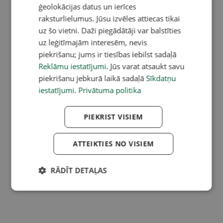
ģeolokācijas datus un ierīces
raksturlielumus. Jūsu izvēles attiecas tikai
uz šo vietni. Daži piegādātāji var balstīties
uz leģitīmajām interesēm, nevis
piekrišanu; jums ir tiesības iebilst sadaļā
Reklāmu iestatījumi
. Jūs varat atsaukt savu
piekrišanu jebkurā laikā sadaļā
Sīkdatņu
iestatījumi
.
Privātuma politika
PIEKRIST VISIEM
ATTEIKTIES NO VISIEM
RĀDĪT DETAĻAS