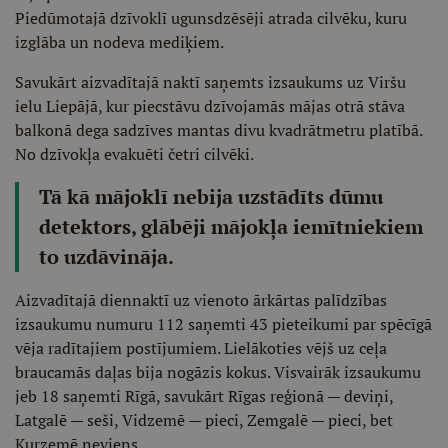
Piedūmotajā dzīvoklī ugunsdzēsēji atrada cilvēku, kuru
izglāba un nodeva mediķiem.
Savukārt aizvadītajā naktī saņemts izsaukums uz Viršu
ielu Liepājā, kur piecstāvu dzīvojamās mājas otrā stāva
balkonā dega sadzīves mantas divu kvadrātmetru platībā.
No dzīvokļa evakuēti četri cilvēki.
Tā kā mājoklī nebija uzstādīts dūmu
detektors, glābēji mājokļa iemītniekiem
to uzdāvināja.
Aizvadītajā diennaktī uz vienoto ārkārtas palīdzības
izsaukumu numuru 112 saņemti 43 pieteikumi par spēcīgā
vēja radītajiem postījumiem. Lielākoties vējš uz ceļa
braucamās daļas bija nogāzis kokus. Visvairāk izsaukumu
jeb 18 saņemti Rīgā, savukārt Rīgas reģionā — deviņi,
Latgalē — seši, Vidzemē — pieci, Zemgalē — pieci, bet
Kurzemē neviens.