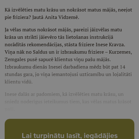
Kā izvēlēties matu krāsu un nokrāsot matus mājās, neejot
pie friziera? Jautā Anita Vidzemē.
Ja vēlas matus nokrāsot mājās, pareizi jāizvēlas matu
krāsa un strikti jāievēro tās lietošanas instrukcijā
norādītās rekomendācijas, stāsta friziere Inese Kravza.
Viņa nāk no Saldus un ir izbraukumu friziere – Kurzemes,
Zemgales pusē sapucē klientus viņu pašu mājās.
Izbraukumu dienās Inesei darbadiena mēdz būt pat 14
stundas gara, jo viņa iemantojusi uzticamību un lojalitāti
klientu vidū.
Inese dalās ar padomiem, kā izvēlēties matu krāsu, un
sniedz noderīgus ieteikumus tiem, kas vēlas matus krāsot
paši.
Lai turpinātu lasīt, iegādājies