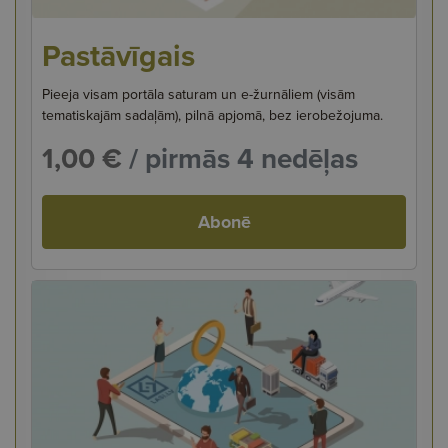
Pastāvīgais
Pieeja visam portāla saturam un e-žurnāliem (visām
tematiskajām sadaļām), pilnā apjomā, bez ierobežojuma.
1,00 €
/ pirmās 4 nedēļas
Abonē