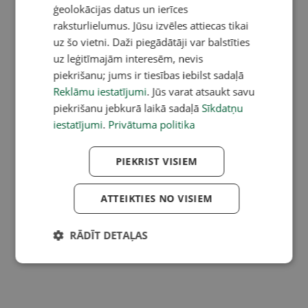
ģeolokācijas datus un ierīces
raksturlielumus. Jūsu izvēles attiecas tikai
uz šo vietni. Daži piegādātāji var balstīties
uz leģitīmajām interesēm, nevis
piekrišanu; jums ir tiesības iebilst sadaļā
Reklāmu iestatījumi
. Jūs varat atsaukt savu
piekrišanu jebkurā laikā sadaļā
Sīkdatņu
iestatījumi
.
Privātuma politika
PIEKRIST VISIEM
ATTEIKTIES NO VISIEM
RĀDĪT DETAĻAS