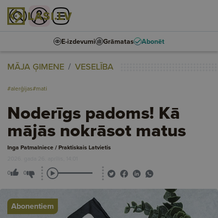
E-izdevumi
Grāmatas
Abonēt
MĀJA ĢIMENE
VESELĪBA
#alerģijas
#mati
Noderīgs padoms! Kā
mājās nokrāsot matus
Inga Patmalniece / Praktiskais Latvietis
2026. gada 26. aprīlis, 14:01
0
0
Abonentiem