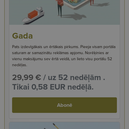
Gada
Pats izdevīgākais un ērtākais pirkums. Pieeja visam portāla
saturam ar samazinātu reklāmas apjomu. Norēķinies ar
vienu maksājumu sev ērtā veidā, un lieto visu portālu 52
nedēļas.
29,99 €
/ uz 52 nedēļām .
Tikai 0,58 EUR nedēļā.
Abonē