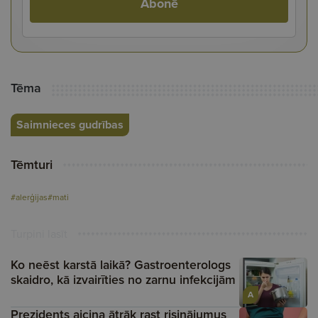
Abonē
Tēma
Saimnieces gudrības
Tēmturi
#alerģijas
#mati
Turpini lasīt
Ko neēst karstā laikā? Gastroenterologs
skaidro, kā izvairīties no zarnu infekcijām
A
Prezidents aicina ātrāk rast risinājumus