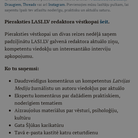
Draugiem
,
Threads
vai arī
Instagram
. Pievienojies mūsu lasītāju pulkam, lai
saņemtu īpaši tev atlasītu noderīgu, praktisku un aktuālu saturu.
Pieraksties LASI.LV redaktora vēstkopai
šeit
.
Pieraksties vēstkopai un divas reizes nedēļā saņem
padziļinātu LASI.LV galvenā redaktora aktuālo ziņu,
kompetentu viedokļu un interesantāko interviju
apkopojumu.
Ko tu saņemsi:
Daudzveidīgus komentārus un kompetentus
Latvijas
Mediju
žurnālistu un autoru viedokļus par aktuālo
Ekspertu komentārus par dažādiem praktiskiem,
noderīgiem tematiem
Aizraujošus materiālus par vēsturi, psiholoģiju,
kultūru
Gata Šļūkas karikatūru
Tavā e-pasta kastītē katru ceturtdienu