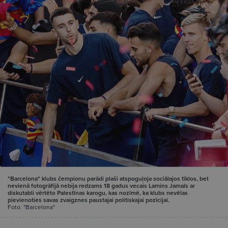
"Barcelona" klubs čempionu parādi plaši atspoguļoja sociālajos tīklos, bet
nevienā fotogrāfijā nebija redzams 18 gadus vecais Lamins Jamals ar
diskutabli vērtēto Palestīnas karogu, kas nozīmē, ka klubs nevēlas
pievienoties savas zvaigznes paustajai politiskajai pozīcijai.
Foto: "Barcelona"