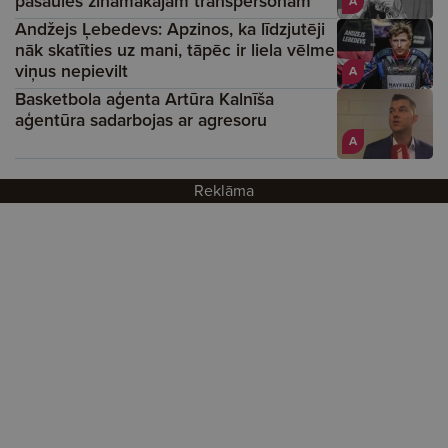
pasaules zināmākajām transpersonām
A
Andžejs Ļebedevs: Apzinos, ka līdzjutēji
nāk skatīties uz mani, tāpēc ir liela vēlme
viņus nepievilt
A
Basketbola aģenta Artūra Kalnīša
aģentūra sadarbojas ar agresoru
A
Reklāma