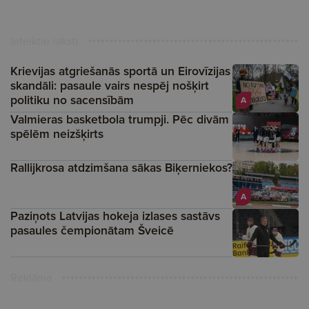
Ieteiktie raksti
Krievijas atgriešanās sportā un Eirovīzijas
skandāli: pasaule vairs nespēj nošķirt
politiku no sacensībām
A
Valmieras basketbola trumpji. Pēc divām
spēlēm neizšķirts
Rallijkrosa atdzimšana sākas Biķerniekos?
A
Paziņots Latvijas hokeja izlases sastāvs
pasaules čempionātam Šveicē
Reklāma