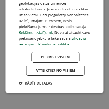
ģeolokācijas datus un ierīces
raksturlielumus. Jūsu izvēles attiecas tikai
uz šo vietni. Daži piegādātāji var balstīties
uz leģitīmajām interesēm, nevis
piekrišanu; jums ir tiesības iebilst sadaļā
Reklāmu iestatījumi
. Jūs varat atsaukt savu
piekrišanu jebkurā laikā sadaļā
Sīkdatņu
iestatījumi
.
Privātuma politika
PIEKRIST VISIEM
ATTEIKTIES NO VISIEM
RĀDĪT DETAĻAS