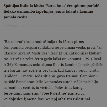
Spānijas futbola kluba "Barcelona" čempionu parādē
lielāko uzmanību izpelnījās jaunā talanta Lamina
Jamala rīcība.
Reklāma
"Barcelona" titulu nodrošināja trīs kārtas pirms
čempionāta beigām saldākajā iespējamajā veidā, proti, "El
Clasico" uzvarot Madrides "Real" (2:0). Katalonijas klubam
tas ir trešais zelts četru gadu laikā un kopumā – 29. ("Real"
ir 36). Komandas uzbrukuma līderis Lamins Jamals pēdējās
trīs kārtās nav spēlējis pēc tam, kad kuriozā veidā, proti,
izpildot 11 metru soda sitienu, guva traumu. Čempionu
parādē Barselonas ielās komandas autobusā Jamals bija
uzmanības centrā, jo vicināja Palestīnas karogu.
Iespējams, jaunietim "Free Palestine" pārliecība
veidojusies ģimenē, kas neslēpj atbalstu Palestīnai.