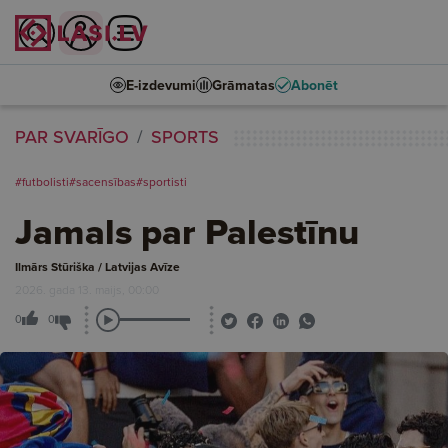
E-izdevumi
Grāmatas
Abonēt
PAR SVARĪGO
SPORTS
#futbolisti
#sacensības
#sportisti
Jamals par Palestīnu
Ilmārs Stūriška / Latvijas Avīze
2026. gada 13. maijs, 00:00
0
0