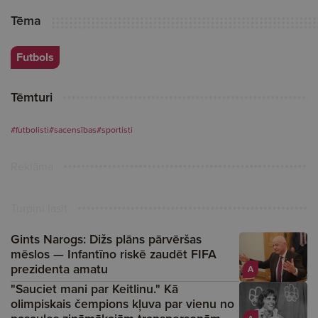
Tēma
Futbols
Tēmturi
#futbolisti
#sacensības
#sportisti
Reklāma
Turpini lasīt
Gints Narogs: Dižs plāns pārvēršas
mēslos — Infantīno riskē zaudēt FIFA
prezidenta amatu
A
"Sauciet mani par Keitlinu." Kā
olimpiskais čempions kļuva par vienu no