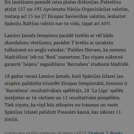
Šis jautājums pasaulē raisa plašas diskusijas. Palestīnu
atzīst 157 no 193 Apvienoto Nāciju Organizācijas valstīm,
tostarp arī 15 no 27 Eiropas Savienības valstīm, ieskaitot
Spāniju. Baltijas valstis nav to vidū, tāpat arī ASV.
Lamins Jamals čempionu parādē izcēlās ar vēl kādu
skandalozu vēstījumu, parādot T kreklu ar uzrakstu
tulkojumā no angļu valodas: "Paldies Dievam, ka neesmu
Madridista" jeb no "Real" nometnes. Tas viņam nākotnē
garantē "laipnu" sagaidīšanu "Bernabeu" stadionā Madridē.
18 gadus vecais Lamins Jamals, kurš Spānijas izlasei jau
aizpērn palīdzēja triumfēt Eiropas čempionātā, šosezon ir
"Barcelona" rezultatīvākais spēlētājs, 28 "La Liga" spēlēs
izceļoties ar 16 vārtiem un 11 rezultatīvām piespēlēm.
Tiek ziņots, ka viņš būs atkopies no traumas un varēs
Spānijas izlasei palīdzēt Pasaules kausā, kas sāksies 11.
jūnijā.
Izvēlies savu soctīklu platformu, lai sekotu LASI.LV:
Facebook
,
X
,
Bluesky
,