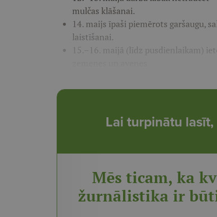
mulčas klāšanai.
14. maijs īpaši piemērots garšaugu, sa
laistīšanai.
15.–16. maijā (līdz pusdienlaikam) ie
zemenes un avenes.
Lai turpinātu lasī
Mēs ticam, ka kv
žurnālistika ir būt