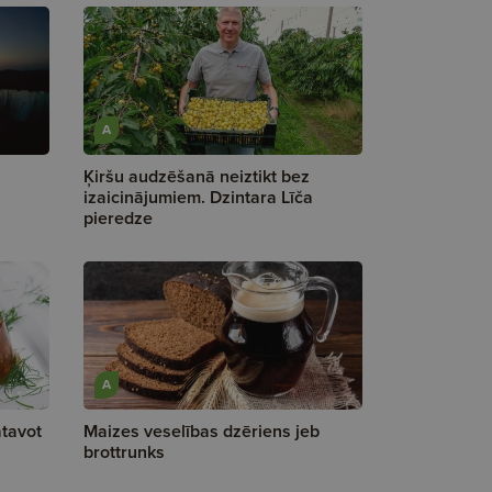
A
Ķiršu audzēšanā neiztikt bez
izaicinājumiem. Dzintara Līča
pieredze
A
tavot
Maizes veselības dzēriens jeb
brottrunks