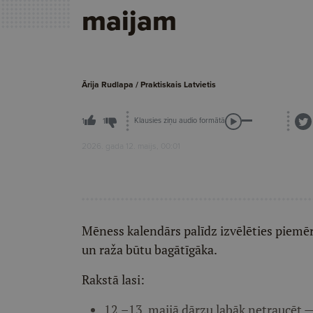
maijam
Ārija Rudlapa / Praktiskais Latvietis
Klausies ziņu audio formātā
1
1
2026. gada 12. maijs, 00:01
Mēness kalendārs palīdz izvēlēties piemēr
un raža būtu bagātīgāka.
Rakstā lasi:
12.–13. maijā dārzu labāk netraucēt — 