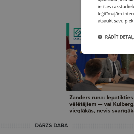
ierīces raksturliel
leģitīmajām intere
atsaukt savu piek
RĀDĪT DETAĻ
DĀRZS DABA