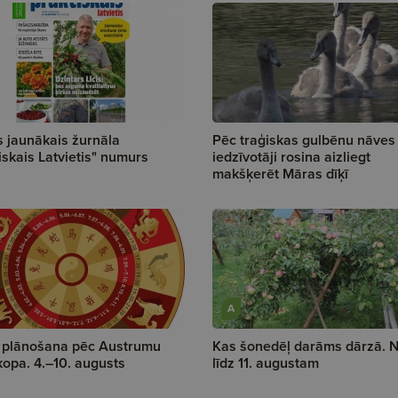
s jaunākais žurnāla
Pēc traģiskas gulbēnu nāves
iskais Latvietis" numurs
iedzīvotāji rosina aizliegt
makšķerēt Māras dīķī
A
 plānošana pēc Austrumu
Kas šonedēļ darāms dārzā. N
opa. 4.–10. augusts
līdz 11. augustam