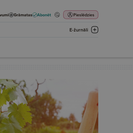
evumi
Grāmatas
Abonēt
Pieslēdzies
E-žurnāli