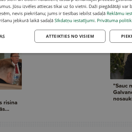
umus. Jūsu izvēles attiecas tikai uz šo vietni. Daži piegādātāji var b
sēm, nevis piekrišanu; jums ir tiesības iebilst sadaļā
Reklāmu iest
rišanu jebkurā laikā sadaļā
Sīkdatņu iestatījumi
.
Privātuma politik
AS
ATTEIKTIES NO VISIEM
PIEK