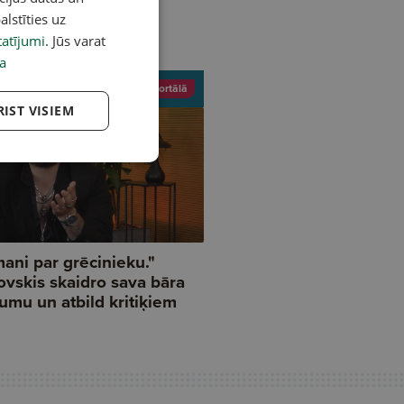
alstīties uz
atījumi
. Jūs varat
a
RIST VISIEM