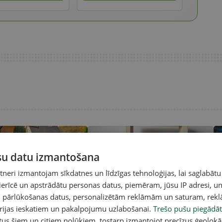
ūsu datu izmantošana
eri izmantojam sīkdatnes un līdzīgas tehnoloģijas, lai saglabātu
 ierīcē un apstrādātu personas datus, piemēram, jūsu IP adresi, un
un pārlūkošanas datus, personalizētām reklāmām un saturam, rek
 padoms! Darinām
Aptauja: Kā izvēlaties spuldzes?
Ne
orijas ieskatiem un pakalpojumu uzlabošanai.
Trešo pušu piegādāt
gu
un
tus šiem un citiem nolūkiem, tostarp izmantojot precīzus ģeolokā
no