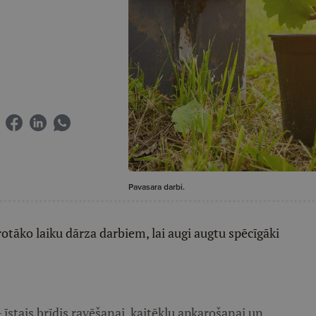
Pavasara darbi.
otāko laiku dārza darbiem, lai augi augtu spēcīgāki
īstais brīdis ravēšanai, kaitēkļu apkarošanai un