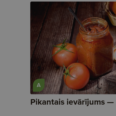
A
Pikantais ievārījums —