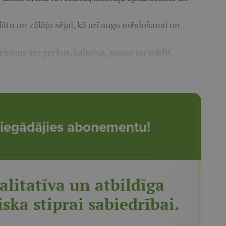
lātu un zālāju sējai, kā arī augu mēslošanai un
teicams sēt gurķus, kabačus, pupas un stādīt
t, iegādājies abonementu!
alitatīva un atbildīga
iska stiprai sabiedrībai.