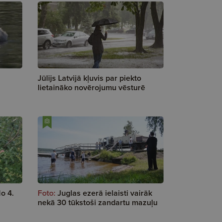
Jūlijs Latvijā kļuvis par piekto
lietaināko novērojumu vēsturē
o 4.
Foto:
Juglas ezerā ielaisti vairāk
nekā 30 tūkstoši zandartu mazuļu