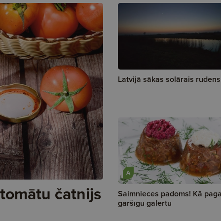
Latvijā sākas solārais rudens
A
 tomātu čatnijs
Saimnieces padoms! Kā paga
garšīgu galertu