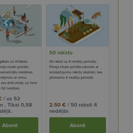
50 rakstu
gākais un ērtākais
50 raksti uz 4 nedēļu periodu.
eeja visam portāla
Pieeja visam portāla saturam ar
 samazinātu reklāmas
ierobežojumu rakstu skaitam, kas
rēķinies ar vienu
jāizmanto 4 nedēļu periodā.
ev ērtā veidā, un lieto
u 52 nedēļas.
€
/ uz 52
 . Tikai 0,58
2.50 €
/ 50 raksti 4
dēļā.
nedēļās
Abonē
Abonē