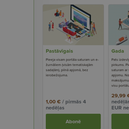
Pastāvīgais
Gada
Pieeja visam portāla saturam un e-
Pats izdevī
žurnāliem (visām tematiskajām
pirkums. Pi
sadaļām), pilnā apjomā, bez
saturam ar
ierobežojuma.
apjomu. No
maksājumu s
visu portāl
29,99 
1,00 €
/ pirmās 4
nedēļām
nedēļas
EUR ne
Abonē