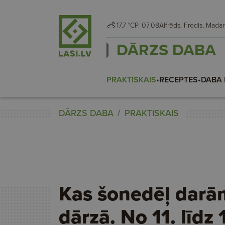
17.7 °C
P. 07.08
Alfrēds, Fredis, Mad
DĀRZS DABA
PRAKTISKAIS
•
RECEPTES
•
DABA 
DĀRZS DABA
PRAKTISKAIS
Kas šonedēļ darā
dārzā. No 11. līdz 