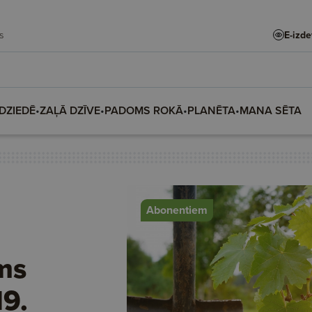
E-izd
ars
DZIEDĒ
•
ZAĻĀ DZĪVE
•
PADOMS ROKĀ
•
PLANĒTA
•
MANA SĒTA
Abonentiem
ms
19.