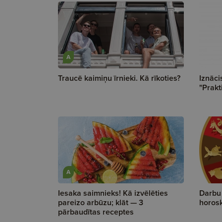
A
Traucē kaimiņu īrnieki. Kā rīkoties?
Iznāci
"Prakt
A
Iesaka saimnieks! Kā izvēlēties
Darbu
pareizo arbūzu; klāt — 3
horosk
pārbaudītas receptes