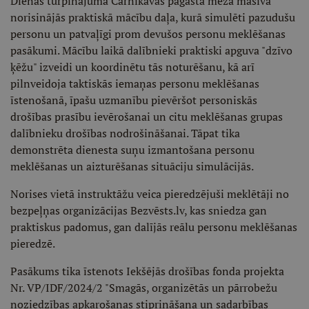
Dienas turpinājumā Carnikavas pagasta meža masīvā
norisinājās praktiskā mācību daļa, kurā simulēti pazudušu
personu un patvaļīgi prom devušos personu meklēšanas
pasākumi. Mācību laikā dalībnieki praktiski apguva "dzīvo
ķēžu" izveidi un koordinētu tās noturēšanu, kā arī
pilnveidoja taktiskās iemaņas personu meklēšanas
īstenošanā, īpašu uzmanību pievēršot personiskās
drošības prasību ievērošanai un citu meklēšanas grupas
dalībnieku drošības nodrošināšanai. Tāpat tika
demonstrēta dienesta suņu izmantošana personu
meklēšanas un aizturēšanas situāciju simulācijās.
Norises vietā instruktāžu veica pieredzējuši meklētāji no
bezpeļņas organizācijas Bezvēsts.lv, kas sniedza gan
praktiskus padomus, gan dalījās reālu personu meklēšanas
pieredzē.
Pasākums tika īstenots Iekšējās drošības fonda projekta
Nr. VP/IDF/2024/2 "Smagās, organizētās un pārrobežu
noziedzības apkarošanas stiprināšana un sadarbības