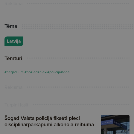
Reklāma
Tēma
Latvijā
Tēmturi
#negadījumi
#noziedznieki
#policija
#vide
Reklāma
Turpini lasīt
Šogad Valsts policijā fiksēti pieci
disciplinārpārkāpumi alkohola reibumā