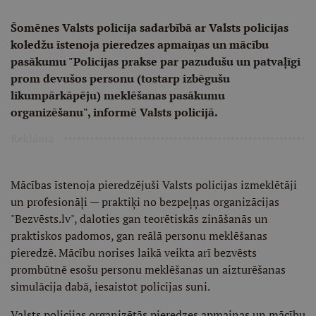
Šomēnes Valsts policija sadarbībā ar Valsts policijas
koledžu īstenoja pieredzes apmaiņas un mācību
pasākumu "Policijas prakse par pazudušu un patvaļīgi
prom devušos personu (tostarp izbēgušu
likumpārkāpēju) meklēšanas pasākumu
organizēšanu", informē Valsts policijā.
Reklāma
Mācības īstenoja pieredzējuši Valsts policijas izmeklētāji
un profesionāļi — praktiķi no bezpeļņas organizācijas
"Bezvēsts.lv", daloties gan teorētiskās zināšanās un
praktiskos padomos, gan reālā personu meklēšanas
pieredzē. Mācību norises laikā veikta arī bezvēsts
prombūtnē esošu personu meklēšanas un aizturēšanas
simulācija dabā, iesaistot policijas suni.
Valsts policijas organizētās pieredzes apmaiņas un mācību