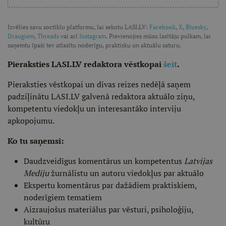
Izvēlies savu soctīklu platformu, lai sekotu LASI.LV:
Facebook
,
X
,
Bluesky
,
Draugiem
,
Threads
vai arī
Instagram
. Pievienojies mūsu lasītāju pulkam, lai
saņemtu īpaši tev atlasītu noderīgu, praktisku un aktuālu saturu.
Pieraksties LASI.LV redaktora vēstkopai
šeit
.
Pieraksties vēstkopai un divas reizes nedēļā saņem
padziļinātu LASI.LV galvenā redaktora aktuālo ziņu,
kompetentu viedokļu un interesantāko interviju
apkopojumu.
Ko tu saņemsi:
Daudzveidīgus komentārus un kompetentus
Latvijas
Mediju
žurnālistu un autoru viedokļus par aktuālo
Ekspertu komentārus par dažādiem praktiskiem,
noderīgiem tematiem
Aizraujošus materiālus par vēsturi, psiholoģiju,
kultūru