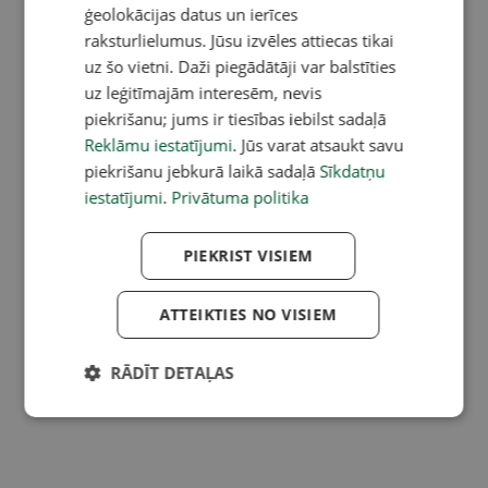
ģeolokācijas datus un ierīces
raksturlielumus. Jūsu izvēles attiecas tikai
uz šo vietni. Daži piegādātāji var balstīties
uz leģitīmajām interesēm, nevis
piekrišanu; jums ir tiesības iebilst sadaļā
Reklāmu iestatījumi
. Jūs varat atsaukt savu
piekrišanu jebkurā laikā sadaļā
Sīkdatņu
iestatījumi
.
Privātuma politika
PIEKRIST VISIEM
ATTEIKTIES NO VISIEM
RĀDĪT DETAĻAS