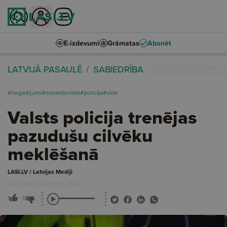
E-izdevumi
Grāmatas
Abonēt
LATVIJĀ PASAULĒ
SABIEDRĪBA
#negadījumi
#noziedznieki
#policija
#vide
Valsts policija trenējas
pazudušu cilvēku
meklēšanā
LASI.LV / Latvijas Mediji
2026. gada 30. maijs, 09:00
1
0