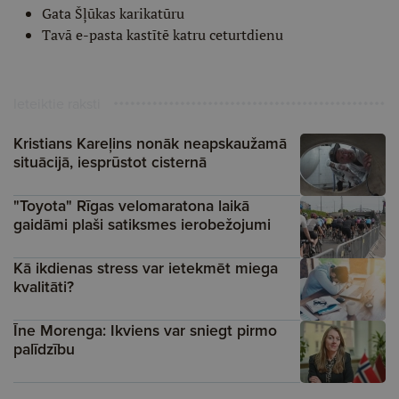
Gata Šļūkas karikatūru
Tavā e-pasta kastītē katru ceturtdienu
Ieteiktie raksti
Kristians Kareļins nonāk neapskaužamā
situācijā, iesprūstot cisternā
"Toyota" Rīgas velomaratona laikā
gaidāmi plaši satiksmes ierobežojumi
Kā ikdienas stress var ietekmēt miega
kvalitāti?
Īne Morenga: Ikviens var sniegt pirmo
palīdzību