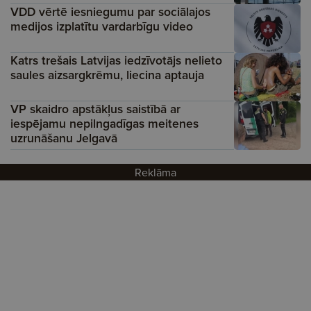
VDD vērtē iesniegumu par sociālajos
medijos izplatītu vardarbīgu video
Katrs trešais Latvijas iedzīvotājs nelieto
saules aizsargkrēmu, liecina aptauja
VP skaidro apstākļus saistībā ar
iespējamu nepilngadīgas meitenes
uzrunāšanu Jelgavā
Reklāma