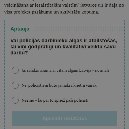
veicināšana ar iesaistītajām valstīm" ietvaros un ir daļa no
visa projekta pasākumu un aktivitāšu kopuma.
Aptauja
Vai policijas darbinieku algas ir atbilstošas,
lai viņi godprātīgi un kvalitatīvi veiktu savu
darbu?
Jā, salīdzinājumā ar citām algām Latvijā – normāli
Nē, policistiem būtu jāmaksā krietni vairāk
Nezinu – lai par to spriež paši policisti
Apskatīt rezultātus