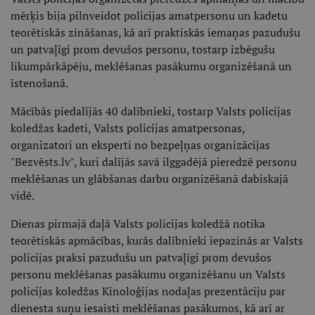
mērķis bija pilnveidot policijas amatpersonu un kadetu
teorētiskās zināšanas, kā arī praktiskās iemaņas pazudušu
un patvaļīgi prom devušos personu, tostarp izbēgušu
likumpārkāpēju, meklēšanas pasākumu organizēšanā un
īstenošanā.
Mācībās piedalījās 40 dalībnieki, tostarp Valsts policijas
koledžas kadeti, Valsts policijas amatpersonas,
organizatori un eksperti no bezpeļņas organizācijas
"Bezvēsts.lv", kuri dalījās savā ilggadējā pieredzē personu
meklēšanas un glābšanas darbu organizēšanā dabiskajā
vidē.
Dienas pirmajā daļā Valsts policijas koledžā notika
teorētiskās apmācības, kurās dalībnieki iepazinās ar Valsts
policijas praksi pazudušu un patvaļīgi prom devušos
personu meklēšanas pasākumu organizēšanu un Valsts
policijas koledžas Kinoloģijas nodaļas prezentāciju par
dienesta suņu iesaisti meklēšanas pasākumos, kā arī ar