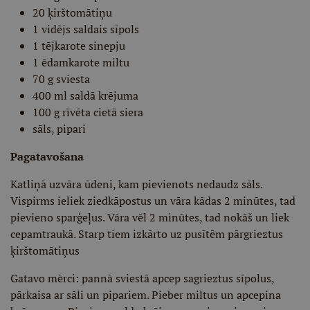
20 ķirštomātiņu
1 vidējs saldais sīpols
1 tējkarote sinepju
1 ēdamkarote miltu
70 g sviesta
400 ml saldā krējuma
100 g rīvēta cietā siera
sāls, pipari
Pagatavošana
Katliņā uzvāra ūdeni, kam pievienots nedaudz sāls.
Vispirms ieliek ziedkāpostus un vāra kādas 2 minūtes, tad
pievieno sparģeļus. Vāra vēl 2 minūtes, tad nokāš un liek
cepamtraukā. Starp tiem izkārto uz pusītēm pārgrieztus
ķirštomātiņus
Gatavo mērci: pannā sviestā apcep sagrieztus sīpolus,
pārkaisa ar sāli un pipariem. Pieber miltus un apcepina