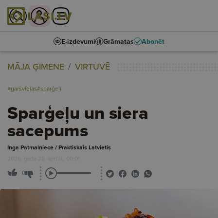
E-izdevumi
Grāmatas
Abonēt
MĀJA ĢIMENE
VIRTUVĒ
#garšvielas
#sparģeļi
Sparģeļu un siera
sacepums
Inga Patmalniece / Praktiskais Latvietis
2026. gada 28. aprīlis, 00:01
1
0