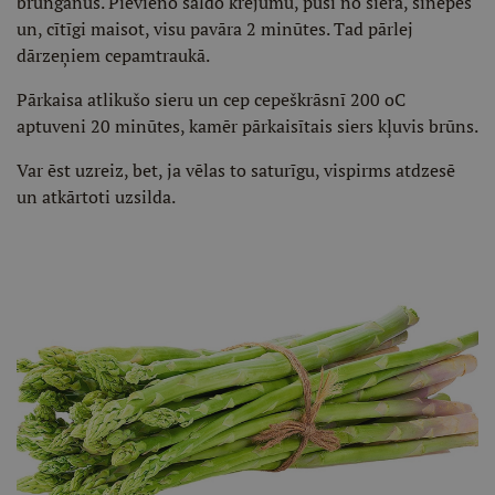
brūnganus. Pievieno saldo krējumu, pusi no siera, sinepes
un, cītīgi maisot, visu pavāra 2 minūtes. Tad pārlej
dārzeņiem cepamtraukā.
Pārkaisa atlikušo sieru un cep cepeškrāsnī 200 oC
aptuveni 20 minūtes, kamēr pārkaisītais siers kļuvis brūns.
Var ēst uzreiz, bet, ja vēlas to saturīgu, vispirms atdzesē
un atkārtoti uzsilda.