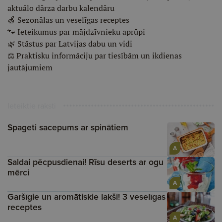
aktuālo dārza darbu kalendāru
🍏 Sezonālas un veselīgas receptes
🐾 Ieteikumus par mājdzīvnieku aprūpi
🌿 Stāstus par Latvijas dabu un vidi
⚖️ Praktisku informāciju par tiesībām un ikdienas
jautājumiem
Ieteiktie raksti
Spageti sacepums ar spinātiem
A
Saldai pēcpusdienai! Rīsu deserts ar ogu
mērci
A
Garšīgie un aromātiskie lakši! 3 veselīgas
receptes
A