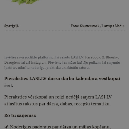
Sparģeļi.
Foto:
Shutterstock
/ Latvijas Mediji
Izvēlies savu soctīklu platformu, lai sekotu LASI.LV:
Facebook
,
X
,
Bluesky
,
Draugiem
vai arī
Instagram
. Pievienojies mūsu lasītāju pulkam, lai saņemtu
īpaši tev atlasītu noderīgu, praktisku un aktuālu saturu.
Pieraksties LASI.LV dārza darbu kalendāra vēstkopai
šeit
.
Pieraksties vēstkopai un reizi nedēļā saņem LASI.LV
atlasītus rakstus par dārza, dabas, recepšu tematiku.
Ko tu saņemsi:
🌱 Noderīgus padomus par dārza un mājas kopšanu,