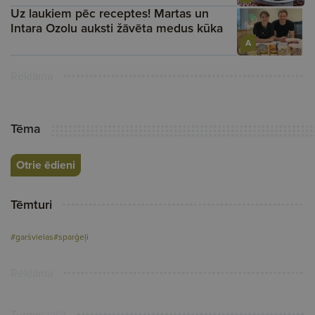
Uz laukiem pēc receptes! Martas un
Intara Ozolu auksti žāvēta medus kūka
A
Reklāma
Tēma
Otrie ēdieni
Tēmturi
#garšvielas
#sparģeļi
Reklāma
Turpini lasīt