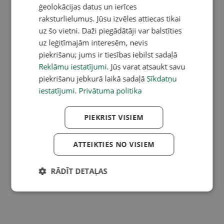
ģeolokācijas datus un ierīces
raksturlielumus. Jūsu izvēles attiecas tikai
uz šo vietni. Daži piegādātāji var balstīties
uz leģitīmajām interesēm, nevis
piekrišanu; jums ir tiesības iebilst sadaļā
Reklāmu iestatījumi
. Jūs varat atsaukt savu
piekrišanu jebkurā laikā sadaļā
Sīkdatņu
iestatījumi
.
Privātuma politika
PIEKRIST VISIEM
ATTEIKTIES NO VISIEM
RĀDĪT DETAĻAS