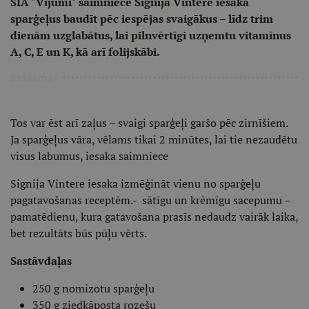
SIA "Vijumi" saimniece Signija Vintere ie­saka
sparģeļus baudīt pēc iespējas svaigākus – līdz trim
dienām uz­glabātus, lai pilnvērtīgi uzņemtu vitamīnus
A, C, E un K, kā arī fo­lijskābi.
Reklāma
Tos var ēst arī zaļus – svai­gi sparģeļi garšo pēc zirnīšiem.
Ja sparģeļus vāra, vēlams tikai 2 mi­nūtes, lai tie nezaudētu
visus labu­mus, iesaka saimniece
Signija Vintere iesaka izmēģināt vienu no spar­ģeļu
pagatavošanas receptēm.- sātīgu un krēmīgu sacepumu –
pa­matēdienu, kura gatavošana prasīs nedaudz vairāk laika,
bet rezultāts būs pūļu vērts.
Sastāvdaļas
250 g nomizotu sparģeļu
350 g ziedkāposta rozešu