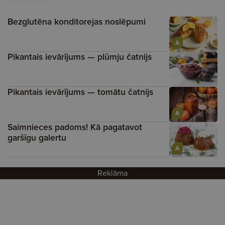
Bezglutēna konditorejas noslēpumi
A
Pikantais ievārījums — plūmju čatnijs
Pikantais ievārījums — tomātu čatnijs
A
Saimnieces padoms! Kā pagatavot
garšīgu galertu
A
Reklāma