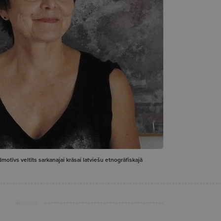
otīvs veltīts sarkanajai krāsai latviešu etnogrāfiskajā
Reklāma