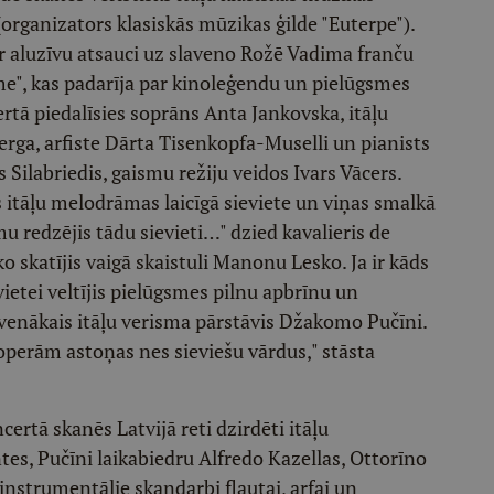
 (organizators klasiskās mūzikas ģilde "Euterpe").
aluzīvu atsauci uz slaveno Rožē Vadima franču
", kas padarīja par kinoleģendu un pielūgsmes
ertā piedalīsies soprāns Anta Jankovska, itāļu
erga, arfiste Dārta Tisenkopfa-Muselli un pianists
Silabriedis, gaismu režiju veidos Ivars Vācers.
tāļu melodrāmas laicīgā sieviete un viņas smalkā
u redzējis tādu sievieti…" dzied kavalieris de
o skatījis vaigā skaistuli Manonu Lesko. Ja ir kāds
vietei veltījis pielūgsmes pilnu apbrīnu un
lavenākais itāļu verisma pārstāvis Džakomo Pučīni.
perām astoņas nes sieviešu vārdus," stāsta
rtā skanēs Latvijā reti dzirdēti itāļu
s, Pučīni laikabiedru Alfredo Kazellas, Ottorīno
instrumentālie skaņdarbi flautai, arfai un