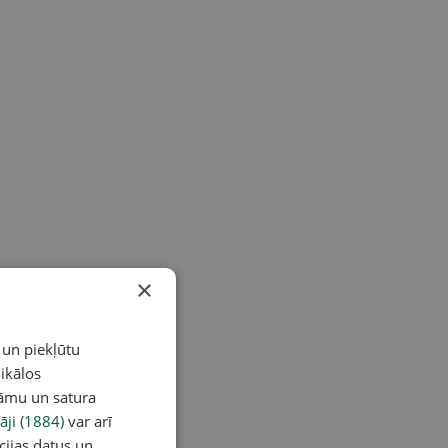
×
 un piekļūtu
ikālos
lāmu un satura
āji (1884)
var arī
cijas datus un