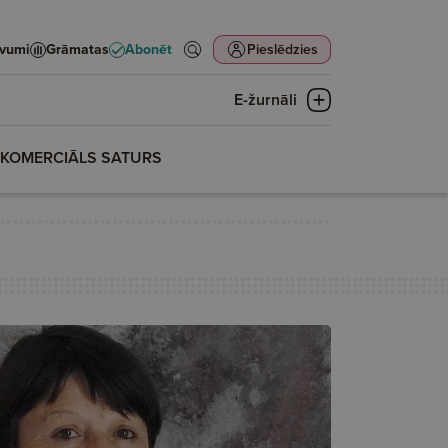
evumi
Grāmatas
Abonēt
Pieslēdzies
E-žurnāli
KOMERCIĀLS SATURS