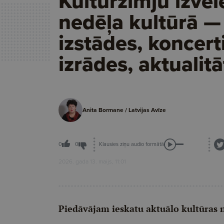
Kultūrzīmju izvēl
nedēļa kultūrā —
izstādes, koncerti
izrādes, aktualit
Anita Bormane / Latvijas Avīze
Klausies ziņu audio formātā
0
0
2026. gada 13. maijs, 11:01
Piedāvājam ieskatu aktuālo kultūras