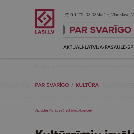
19.9 °C
S. 08.08
Mudī
PAR SVARĪGO
AKTUĀLI
•
LATVIJĀ
•
PASAULĒ
•
SP
Reklāma
PAR SVARĪGO
KULTŪRA
#izrādes
#izrādes
#izstādes
#koncerti