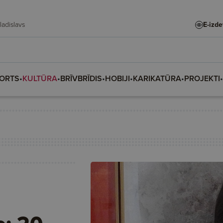
te, Vladislava, Vladislavs
E-izd
ORTS
•
KULTŪRA
•
BRĪVBRĪDIS
•
HOBIJI
•
KARIKATŪRA
•
PROJEKTI
•