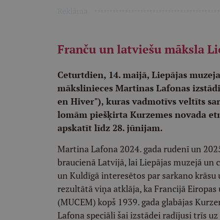
Reklāma
Franču un latviešu māksla Li
Ceturtdien, 14. maijā, Liepājas muzeja
mākslinieces Martinas Lafonas izstādi 
en Hiver"), kuras vadmotīvs veltīts s
lomām piešķirta Kurzemes novada etn
apskatīt līdz 28. jūnijam.
Martina Lafona 2024. gada rudenī un 2025.
braucienā Latvijā, lai Liepājas muzejā un c
un Kuldīgā interesētos par sarkano krāsu
rezultātā viņa atklāja, ka Francijā Eiropas
(MUCEM) kopš 1939. gada glabājas Kurzem
Lafona speciāli šai izstādei radījusi trīs