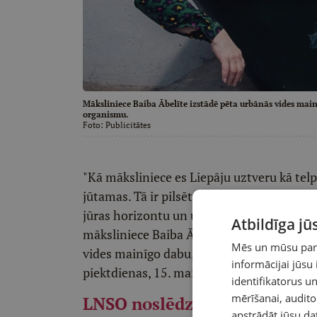
Māksliniece Baiba Ābelīte izstādē pēta urbānās vides main
organismu.
Foto:
Publicitātes
"Kā māksliniece es Liepāju uztveru kā telp
jūtamas. Tā ir pilsēta starp robežām – sta
jūras horizontu un urbāno struktūru," pa
Atbildīga j
māksliniece Baiba Ābelīte. Viņas personāl
Mēs un mūsu partn
vides mainīgo dabu, atklājot pilsētu kā d
informācijai jūsu
piektdienas, 15. maija, līdz 19. jūlijam b
identifikatorus 
mērīšanai, audit
LNSO noslēdz 100. sezonu
apstrādāt jūsu da