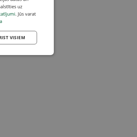
alstīties uz
atījumi
. Jūs varat
a
RIST VISIEM