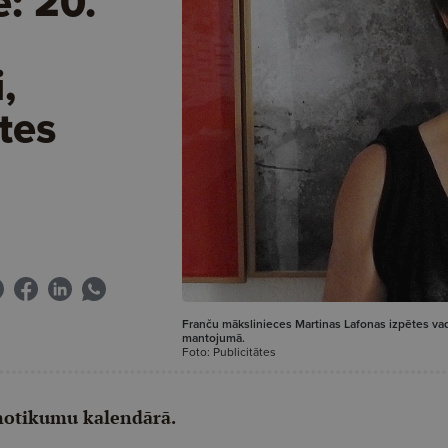
e: 20.
,
ātes
Franču mākslinieces Martinas Lafonas izpētes vadm
mantojumā.
Foto: Publicitātes
 notikumu kalendārā.