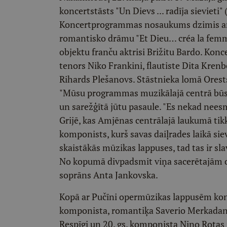
koncertstāsts "Un Dievs ... radīja sievieti"
Koncertprogrammas nosaukums dzimis ar 
romantisko drāmu "Et Dieu… créa la femme
objektu franču aktrisi Brižitu Bardo. Konc
tenors Niko Frankini, flautiste Dita Krenb
Rihards Plešanovs. Stāstnieka lomā Orests 
"Mūsu programmas muzikālajā centrā būs i
un sarežģītā jūtu pasaule. "Es nekad neesm
Grijē, kas Amjēnas centrālajā laukumā tikk
komponists, kurš savas daiļrades laikā sie
skaistākās mūzikas lappuses, tad tas ir s
No kopumā divpadsmit viņa sacerētajām o
soprāns Anta Jankovska.
Kopā ar Pučīni opermūzikas lappusēm konce
komponista, romantiķa Saverio Merkadante
Respīgi un 20. gs. komponista Nino Rotas 