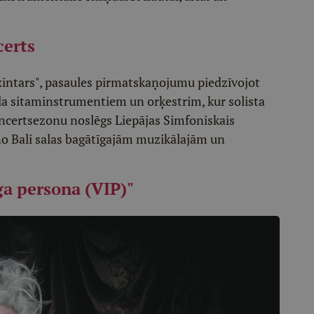
certs
 dzintars", pasaules pirmatskaņojumu piedzīvojot
 sitaminstrumentiem un orķestrim, kur solista
oncertsezonu noslēgs Liepājas Simfoniskais
no Bali salas bagātīgajām muzikālajām un
ga persona (VIP)"