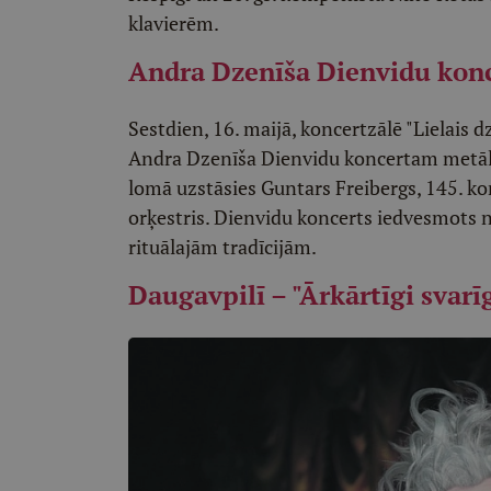
klavierēm.
Andra Dzenīša Dienvidu kon
Sestdien, 16. maijā, koncertzālē "Lielais
Andra Dzenīša Dienvidu koncertam metāla
lomā uzstāsies Guntars Freibergs, 145. k
orķestris. Dienvidu koncerts iedvesmots 
rituālajām tradīcijām.
Daugavpilī – "Ārkārtīgi svarī