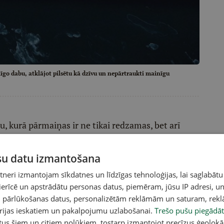
īgo dabu, atklājot pilsētu kā dzīvu un nepārtraukti mainīgu
u, kurā pārmaiņas ir ne tikai redzamas, bet arī
rp industriālo pagātni un radošo nākotni, starp
r iedvesmas avotu saviem darbiem stāsta latviešu
ūsu datu izmantošana
izstāde "Metropoles mutācija", kas pēta urbānās
eri izmantojam sīkdatnes un līdzīgas tehnoloģijas, lai saglabātu
zīvu un nepārtraukti mainīgu organismu, no
 ierīcē un apstrādātu personas datus, piemēram, jūsu IP adresi, un
ūs apskatāma Liepājas muzeja anfilādē.
un pārlūkošanas datus, personalizētām reklāmām un saturam, rek
orijas ieskatiem un pakalpojumu uzlabošanai.
Trešo pušu piegādāt
tus šiem un citiem nolūkiem, tostarp izmantojot precīzus ģeolokā