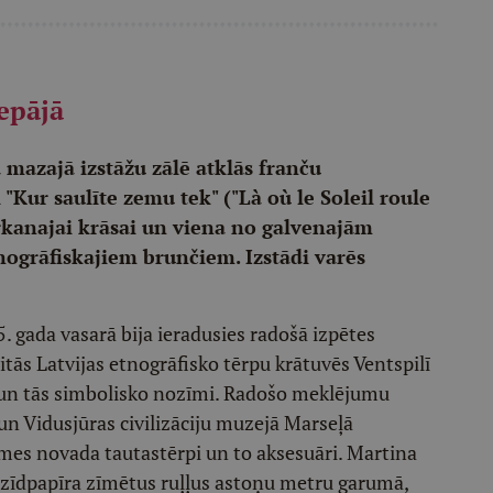
epājā
 mazajā izstāžu zālē atklās franču
"Kur saulīte zemu tek" ("Là où le Soleil roule
arkanajai krāsai un viena no galvenajām
ogrāfiskajiem brunčiem. Izstādi varēs
 gada vasarā bija ieradusies radošā izpētes
itās Latvijas etnogrāfisko tērpu krātuvēs Ventspilī
 un tās simbolisko nozīmi. Radošo meklējumu
 un Vidusjūras civilizāciju muzejā Marseļā
es novada tautastērpi un to aksesuāri. Martina
 uz zīdpapīra zīmētus ruļļus astoņu metru garumā,