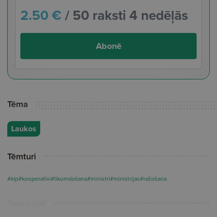
2.50 €
/ 50 raksti 4 nedēļās
Abonē
Tēma
Laukos
Tēmturi
#klp
#kooperatīvi
#likumdošana
#ministri
#ministrijas
#ražošana
Turpini lasīt