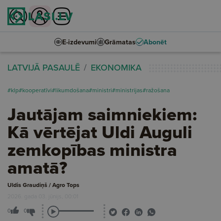
E-izdevumi
Grāmatas
Abonēt
LATVIJĀ PASAULĒ
EKONOMIKA
#klp
#kooperatīvi
#likumdošana
#ministri
#ministrijas
#ražošana
Jautājam saimniekiem:
Kā vērtējat Uldi Auguli
zemkopības ministra
amatā?
Uldis Graudiņš / Agro Tops
2026. gada 03. jūnijs, 00:01
0
0