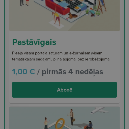
Pastāvīgais
Pieeja visam portāla saturam un e-žurnāliem (visām
tematiskajām sadaļām), pilnā apjomā, bez ierobežojuma.
1,00 €
/ pirmās 4 nedēļas
Abonē