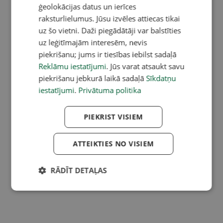
ģeolokācijas datus un ierīces
raksturlielumus. Jūsu izvēles attiecas tikai
uz šo vietni. Daži piegādātāji var balstīties
uz leģitīmajām interesēm, nevis
piekrišanu; jums ir tiesības iebilst sadaļā
Reklāmu iestatījumi
. Jūs varat atsaukt savu
piekrišanu jebkurā laikā sadaļā
Sīkdatņu
iestatījumi
.
Privātuma politika
PIEKRIST VISIEM
ATTEIKTIES NO VISIEM
RĀDĪT DETAĻAS