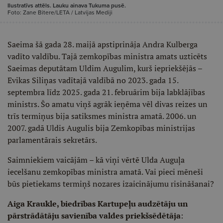
Ilustratīvs attēls. Lauku ainava Tukuma pusē.
Foto: Zane Bitere/LETA / Latvijas Mediji
Saeima šā gada 28. maijā apstiprināja Andra Kulberga
vadīto valdību. Tajā zemkopības ministra amats uzticēts
Saeimas deputātam Uldim Augulim, kurš iepriekšējās –
Evikas Siliņas vadītajā valdībā no 2023. gada 15.
septembra līdz 2025. gada 21. februārim bija labklājības
ministrs. Šo amatu viņš agrāk ieņēma vēl divas reizes un
trīs termiņus bija satiksmes ministra amatā. 2006. un
2007. gadā Uldis Augulis bija Zemkopības ministrijas
parlamentārais sekretārs.
Saimniekiem vaicājām – kā viņi vērtē Ulda Auguļa
iecelšanu zemkopības ministra amatā. Vai pieci mēneši
būs pietiekams termiņš nozares izaicinājumu risināšanai?
Aiga Kraukle, biedrības Kartupeļu audzētāju un
pārstrādātāju savienība valdes priekšsēdētāja
: