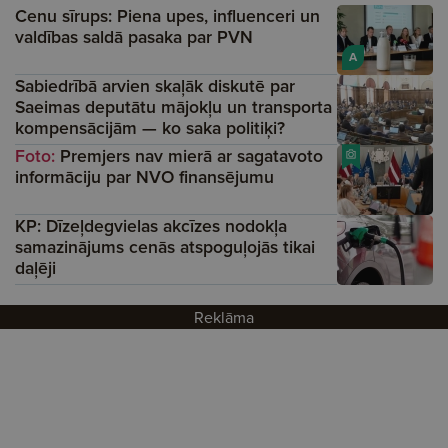
Cenu sīrups: Piena upes, influenceri un
valdības saldā pasaka par PVN
A
Sabiedrībā arvien skaļāk diskutē par
Saeimas deputātu mājokļu un transporta
kompensācijām — ko saka politiķi?
Foto:
Premjers nav mierā ar sagatavoto
informāciju par NVO finansējumu
KP: Dīzeļdegvielas akcīzes nodokļa
samazinājums cenās atspoguļojās tikai
daļēji
Reklāma