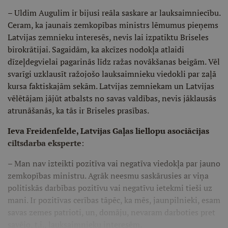
– Uldim Augulim ir bijusi reāla saskare ar lauksaimniecību.
Ceram, ka jaunais zemkopības ministrs lēmumus pieņems
Latvijas zemnieku interesēs, nevis lai izpatiktu Briseles
birokrātijai. Sagaidām, ka akcīzes nodokļa atlaidi
dīzeļdegvielai pagarinās līdz ražas novākšanas beigām. Vēl
svarīgi uzklausīt ražojošo lauksaimnieku viedokli par zaļā
kursa faktiskajām sekām. Latvijas zemniekam un Latvijas
vēlētājam jājūt atbalsts no savas valdības, nevis jāklausās
atrunāšanās, ka tās ir Briseles prasības.
Ieva Freidenfelde, Latvijas Gaļas liellopu asociācijas
ciltsdarba eksperte
:
– Man nav izteikti pozitīva vai negatīva viedokļa par jauno
zemkopības ministru. Agrāk neesmu saskārusies ar viņa
politiskās darbības pozitīvu vai negatīvu ietekmi tieši uz
mani. Ir pozitīvas cerības tāpēc, ka mēs, jaunpilnieki, esam
savas zemes patrioti, un, domāju, nevaram darboties pret
savējo, t.i., lauksaimnieku interesēm.