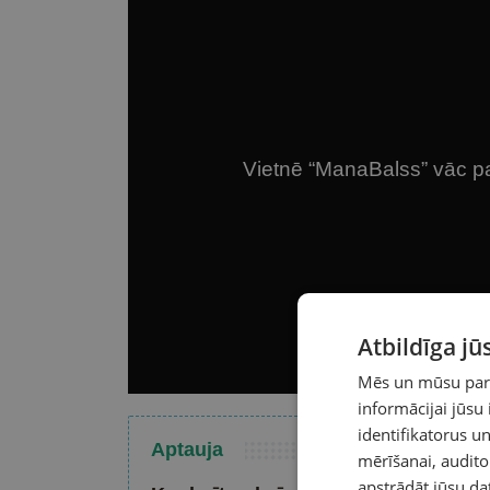
Atbildīga j
Mēs un mūsu partn
informācijai jūsu
identifikatorus 
Aptauja
mērīšanai, audit
apstrādāt jūsu da