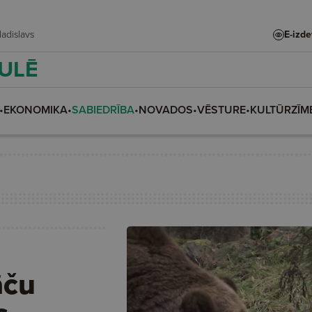
e, Vladislava, Vladislavs
E-izd
AULĒ
•
EKONOMIKA
•
SABIEDRĪBA
•
NOVADOS
•
VĒSTURE
•
KULTŪRZĪM
āču