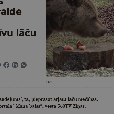
s
valde
vu lāču
Lāči.
draudējums", tā, pieprasot atļaut lāču medības,
ortālā “Mana balss”, vēsta 360TV Ziņas.