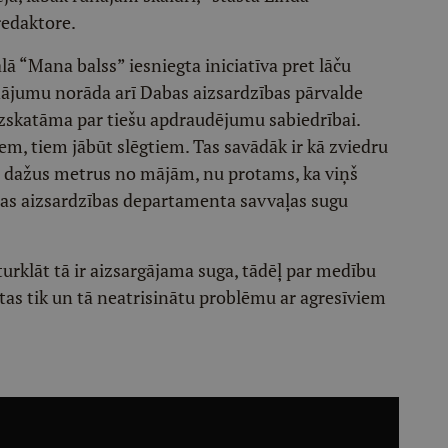
edaktore.
ālā “Mana balss” iesniegta iniciatīva pret lāču
nājumu norāda arī Dabas aizsardzības pārvalde
uzskatāma par tiešu apdraudējumu sabiedrībai.
em, tiem jābūt slēgtiem. Tas savādāk ir kā zviedru
, dažus metrus no mājām, nu protams, ka viņš
as aizsardzības departamenta savvaļas sugu
turklāt tā ir aizsargājama suga, tādēļ par medību
tas tik un tā neatrisinātu problēmu ar agresīviem