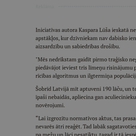
Reklāma
Iniciatīvas autora Kaspara Lūša ieskatā n
apstākļos, kur dzīvniekam nav dabisko iena
aizsardzību un sabiedrības drošību.
"Mēs nedrīkstam gaidīt pirmo traģisko nega
piedāvājot ieviest trīs līmeņu risinājumu
rīcības algoritmus un ilgtermiņa populāci
Šobrīd Latvijā mīt aptuveni 190 lāču, un to
īpaši nebaidās, apliecina gan aculieciniek
novērojumi.
“Lai izgrozītu normatīvos aktus, tas prasa 
nevarēs ātri reaģēt. Tad labāk sagatavotie
pa mežu un lāci nesatiktu, tagad ir tā iesp