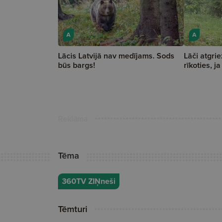
A
A
Lācis Latvijā nav medījams. Sods
Lāči atgri
būs bargs!
rīkoties, j
Reklāma
Tēma
360TV ZIŅneši
Tēmturi