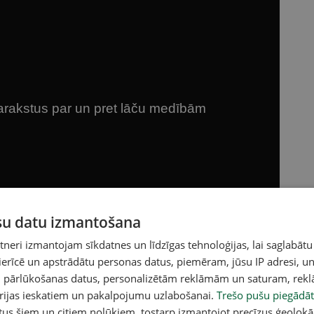
ūsu datu izmantošana
eri izmantojam sīkdatnes un līdzīgas tehnoloģijas, lai saglabātu
 ierīcē un apstrādātu personas datus, piemēram, jūsu IP adresi, un
un pārlūkošanas datus, personalizētām reklāmām un saturam, rek
orijas ieskatiem un pakalpojumu uzlabošanai.
Trešo pušu piegādāt
tus šiem un citiem nolūkiem, tostarp izmantojot precīzus ģeolokā