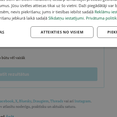
?
umus. Jūsu izvēles attiecas tikai uz šo vietni. Daži piegādātāji var b
sēm, nevis piekrišanu; jums ir tiesības iebilst sadaļā
Reklāmu iest
ednieku organizācijas
rišanu jebkurā laikā sadaļā
Sīkdatņu iestatījumi
.
Privātuma politik
abas aizsardzības organizācijas
AS
ATTEIKTIES NO VISIEM
PIEK
o būtu vēl vairāk
tīt rezultātus
acebook
,
X
,
Bluesky
,
Draugiem
,
Threads
vai arī
Instagram
.
v atlasītu noderīgu, praktisku un aktuālu saturu.
pai
šeit
.