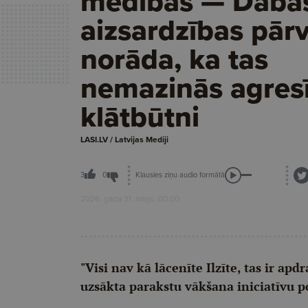
medības — Daba
aizsardzības pār
norāda, ka tas
nemazinās agresī
klātbūtni
LASI.LV / Latvijas Mediji
Klausies ziņu audio formātā
3
0
2026. gada 31. maijs, 00:00
"Visi nav kā lācenīte Ilzīte, tas ir ap
uzsākta parakstu vākšana iniciatīvu p