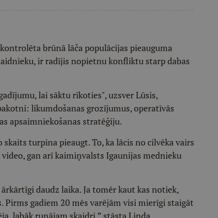
ekontrolēta brūnā lāča populācijas pieauguma
idnieku, ir radījis nopietnu konfliktu starp dabas
dījumu, lai sāktu rīkoties", uzsver Lūsis,
 pakotni: likumdošanas grozījumus, operatīvās
jas apsaimniekošanas stratēģiju.
 skaits turpina pieaugt. To, ka lācis no cilvēka vairs
u video, gan arī kaimiņvalsts Igaunijas mednieku
ārkārtīgi daudz laika. Ja tomēr kaut kas notiek,
s. Pirms gadiem 20 mēs varējām visi mierīgi staigāt
ēja, labāk runājam skaidri,” stāsta Linda