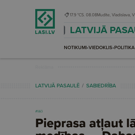
17.9 °C
S. 08.08
Mudīt
LATVIJĀ PAS
NOTIKUMI
•
VIEDOKLIS
•
POLITIKA
Reklāma
LATVIJĀ PASAULĒ
SABIEDRĪBA
#lāči
Pieprasa atļaut l