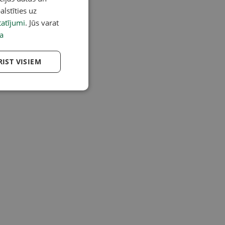
alstīties uz
atījumi
. Jūs varat
a
RIST VISIEM