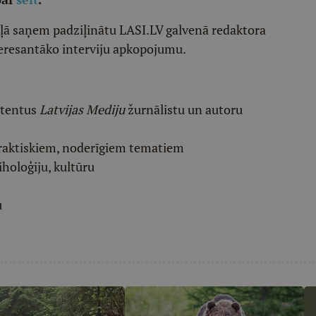
ēļā saņem padziļinātu LASI.LV galvenā redaktora
eresantāko interviju apkopojumu.
etentus
Latvijas Mediju
žurnālistu un autoru
raktiskiem, noderīgiem tematiem
iholoģiju, kultūru
u