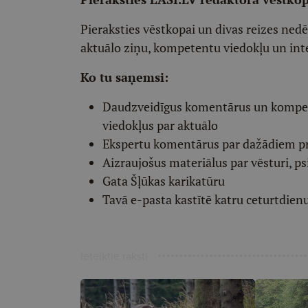
Pieraksties vēstkopai un divas reizes ned
aktuālo ziņu, kompetentu viedokļu un int
Ko tu saņemsi:
Daudzveidīgus komentārus un komp
viedokļus par aktuālo
Ekspertu komentārus par dažādiem p
Aizraujošus materiālus par vēsturi, ps
Gata Šļūkas karikatūru
Tavā e-pasta kastītē katru ceturtdien
Ieteiktie raksti