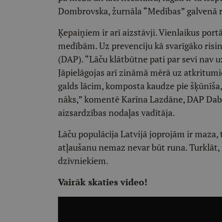
Dombrovska, žurnāla “Medības” galvenā r
Ķepaiņiem ir arī aizstāvji. Vienlaikus port
medībām. Uz prevenciju kā svarīgāko risi
(DAP). “Lāču klātbūtne pati par sevi nav 
Jāpielāgojas arī zināmā mērā uz atkritumi
galds lācim, komposta kaudze pie šķūnīša
nāks,” komentē Karīna Lazdāne, DAP Dab
aizsardzības nodaļas vadītāja.
Lāču populācija Latvijā joprojām ir maza, 
atļaušanu nemaz nevar būt runa. Turklāt, 
dzīvniekiem.
Vairāk skaties video!