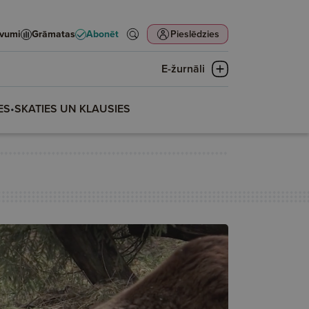
evumi
Grāmatas
Abonēt
Pieslēdzies
E-žurnāli
ES
•
SKATIES UN KLAUSIES