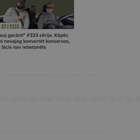
auj garām!" #333 sērija. Kāpēc
ni nevajag konvertēt konservos,
 lācis nav iebetonēts