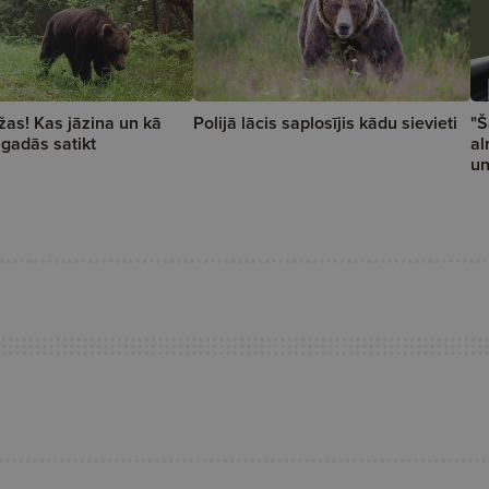
ežas! Kas jāzina un kā
Polijā lācis saplosījis kādu sievieti
"Š
a gadās satikt
al
un