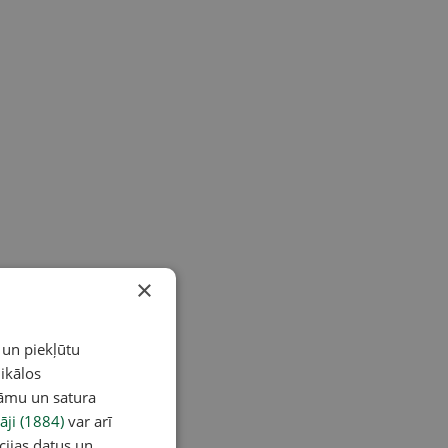
×
 un piekļūtu
ikālos
lāmu un satura
āji (1884)
var arī
cijas datus un