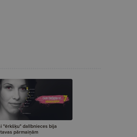
i "ērkšķu" dalībnieces bija
tavas pārmaiņām