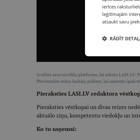
ierīces raksturliel
leģitīmajām intere
atsaukt savu piek
RĀDĪT DETAĻ
Izvēlies savu soctīklu platformu, lai sekotu LASI.LV:
F
Pievienojies mūsu lasītāju pulkam, lai saņemtu īpaši te
Pieraksties LASI.LV redaktora vēstko
Pieraksties vēstkopai un divas reizes ned
aktuālo ziņu, kompetentu viedokļu un int
Ko tu saņemsi: