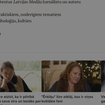
etentus
Latvijas Mediju
žurnālistu un autoru
raktiskiem, noderīgiem tematiem
iholoģiju, kultūru
u
e atzīst, ka ir pilnībā
"Ērkšķu" Ilze atklāj, kas ir viņas
Va
o sava vīra un baidās par
kvēlākie fani
ga