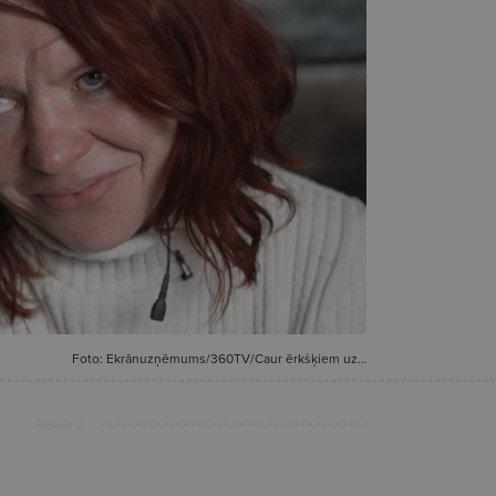
Foto: Ekrānuzņēmums/360TV/Caur ērkšķiem uz…
Reklāma