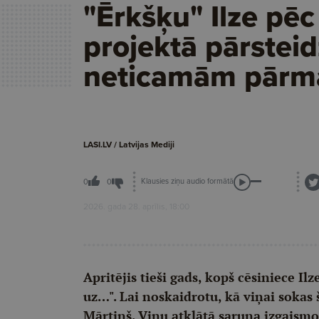
"Ērkšķu" Ilze pēc
projektā pārsteid
neticamām pārm
LASI.LV / Latvijas Mediji
Klausies ziņu audio formātā
0
0
2026. gada 28. aprīlis, 18:00
Apritējis tieši gads, kopš cēsiniece I
uz…". Lai noskaidrotu, kā viņai sokas
Mārtiņš. Viņu atklātā saruna izgaismoj