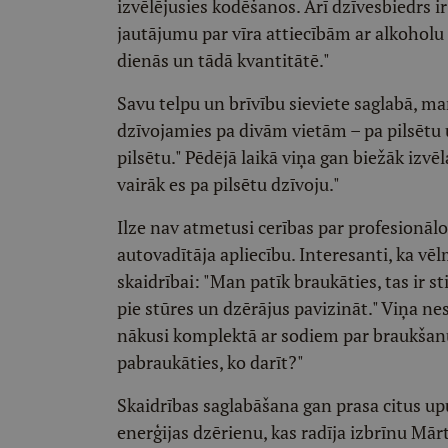
izvēlējusies kodēšanos. Arī dzīvesbiedrs 
jautājumu par vīra attiecībām ar alkoholu 
dienās un tādā kvantitātē."
Savu telpu un brīvību sieviete saglabā, m
dzīvojamies pa divām vietām – pa pilsētu u
pilsētu." Pēdējā laikā viņa gan biežāk izvē
vairāk es pa pilsētu dzīvoju."
Ilze nav atmetusi cerības par profesionāl
autovadītāja apliecību. Interesanti, ka vēl
skaidrībai: "Man patīk braukāties, tas ir s
pie stūres un dzērājus pavizināt." Viņa nesl
nākusi komplektā ar sodiem par braukšanu
pabraukāties, ko darīt?"
Skaidrības saglabāšana gan prasa citus up
enerģijas dzērienu, kas radīja izbrīnu Mār