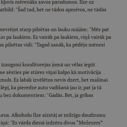
ir kļuvis mērenāks savos paradumos. Ilze uz
atbild: "Šad tad, bet ne tādos apmēros, ne tādās
anevrējot starp pilsētas un lauku mājām: "Mēs pat
n pa laukiem. Es vairāk pa laukiem, viņš vairāk pa
las pilsētas vidi: "Tagad sanāk, ka pēdējo mēnesi
o izaugsmi konditorejas jomā un vēlas iegūt
me sēsties pie stūres viņai kalpo kā motivācija
timuls. Es labāk izvēlētos nevis dzert, bet mašīnai
ēpj, ka pieredze auto vadīšanā jau ir, pat ja tā
 bez dokumentiem: "Gadās. Bet, ja gribas
urus. Alkoholu Ilze aizstāj ar milzīgu daudzumu
tiņā: "Es vārda dienā izdzēru divus “Mežezers”