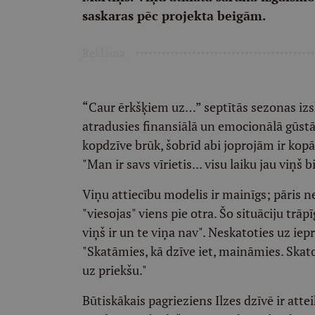
saskaras pēc projekta beigām.
Reklāma
“Caur ērkšķiem uz…” septītās sezonas izska
atradusies finansiālā un emocionālā gūstā, 
kopdzīve brūk, šobrīd abi joprojām ir kopā
"Man ir savs vīrietis... visu laiku jau viņš 
Viņu attiecību modelis ir mainīgs; pāris n
"viesojas" viens pie otra. Šo situāciju trāp
viņš ir un te viņa nav". Neskatoties uz ie
"Skatāmies, kā dzīve iet, maināmies. Skato
uz priekšu."
Būtiskākais pagrieziens Ilzes dzīvē ir att