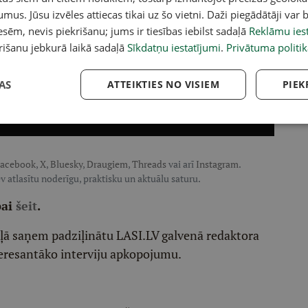
umus. Jūsu izvēles attiecas tikai uz šo vietni. Daži piegādātāji var b
sēm, nevis piekrišanu; jums ir tiesības iebilst sadaļā
Reklāmu iest
rišanu jebkurā laikā sadaļā
Sīkdatņu iestatījumi
.
Privātuma politik
AS
ATTEIKTIES NO VISIEM
PIEK
acebook
,
X
,
Bluesky
,
Draugiem
,
Threads
vai arī
Instagram
.
v atlasītu noderīgu, praktisku un aktuālu saturu.
pai
šeit
.
ēļā saņem padziļinātu LASI.LV galvenā redaktora
eresantāko interviju apkopojumu.