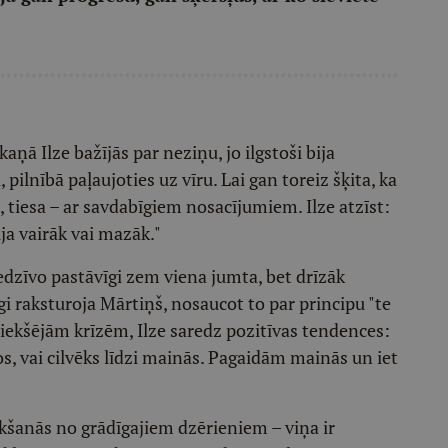
ņā Ilze bažījās par neziņu, jo ilgstoši bija
pilnībā paļaujoties uz vīru. Lai gan toreiz šķita, ka
, tiesa – ar savdabīgiem nosacījumiem. Ilze atzīst:
bija vairāk vai mazāk."
edzīvo pastāvīgi zem viena jumta, bet drīzāk
īgi raksturoja Mārtiņš, nosaucot to par principu "te
priekšējām krīzēm, Ilze saredz pozitīvas tendences:
s, vai cilvēks līdzi mainās. Pagaidām mainās un iet
eikšanās no grādīgajiem dzērieniem – viņa ir