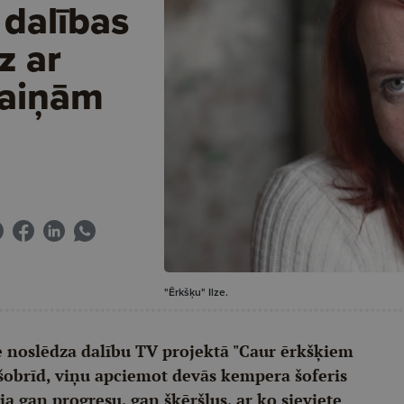
 dalības
z ar
aiņām
"Ērkšķu" Ilze.
lze noslēdza dalību TV projektā "Caur ērkšķiem
 šobrīd, viņu apciemot devās kempera šoferis
a gan progresu, gan šķēršļus, ar ko sieviete