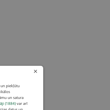
×
 un piekļūtu
ikālos
lāmu un satura
āji (1884)
var arī
cijas datus un