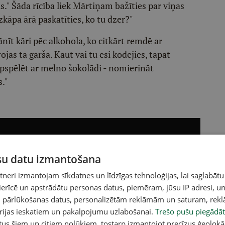
." Šāda rīcība liek Mārtiņam bažīties par viņas
zkāpa ārā paskatīties, ko tu dzer?"
nīt kāri pēc alkohola, ko citkārt remdē ar
as tā garša. Kaut vai tu esi kodējies, tāpat
apspēlēt ar melno šokolādi - nomierināt
s."
ūsu datu izmantošana
eri izmantojam sīkdatnes un līdzīgas tehnoloģijas, lai saglabātu
 ierīcē un apstrādātu personas datus, piemēram, jūsu IP adresi, un
un pārlūkošanas datus, personalizētām reklāmām un saturam, rek
orijas ieskatiem un pakalpojumu uzlabošanai.
Trešo pušu piegādāt
tus šiem un citiem nolūkiem, tostarp izmantojot precīzus ģeolokā