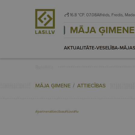
16.8 °C
P. 07.08
Alfrēds, Fredis, M
MĀJA ĢIMENE
AKTUALITĀTE
•
VESELĪBA
•
MĀJAS
Reklāma
MĀJA ĢIMENE
ATTIECĪBAS
#partnerattiecības
#šovi
#tv