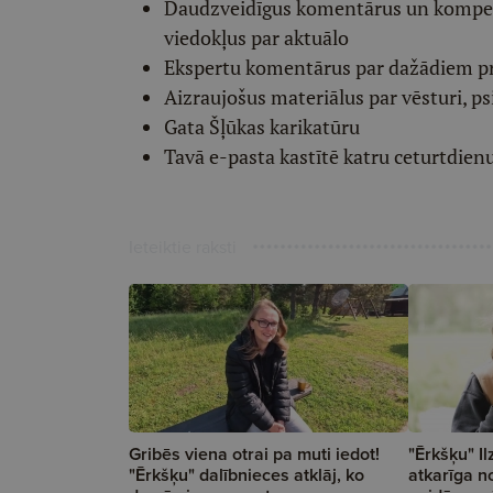
Daudzveidīgus komentārus un komp
viedokļus par aktuālo
Ekspertu komentārus par dažādiem p
Aizraujošus materiālus par vēsturi, ps
Gata Šļūkas karikatūru
Tavā e-pasta kastītē katru ceturtdien
Ieteiktie raksti
Gribēs viena otrai pa muti iedot!
"Ērkšķu" Ilz
"Ērkšķu" dalībnieces atklāj, ko
atkarīga n