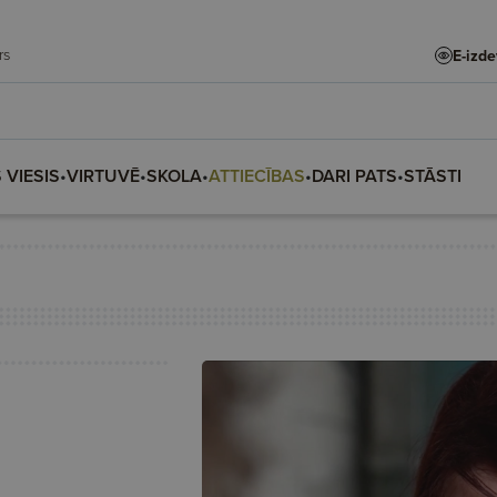
adars
E-izd
 VIESIS
•
VIRTUVĒ
•
SKOLA
•
ATTIECĪBAS
•
DARI PATS
•
STĀSTI