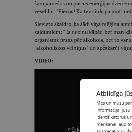
šampaniešus un piecus enerģijas dzērienus
veselību: "Piecus! Kā tev sirds pa muti nei
Sieviete skaidro, ka šādi viņa mēģina apmā
saldumiem: "Es nezinu kāpēc, bet man kāroj
organisms prasa pēc alkohola, bet to var 
"alkoholiskos velniņus" un apčakarēt viņu
VIDEO:
Atbildīga j
Mēs un mūsu partn
informācijai jūsu
identifikatorus 
mērīšanai, audit
apstrādāt jūsu da