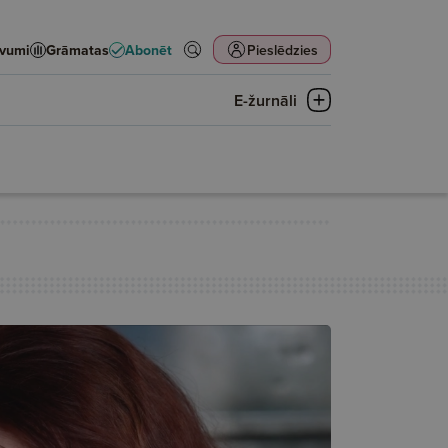
evumi
Grāmatas
Abonēt
Pieslēdzies
E-žurnāli