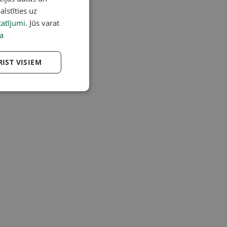
alstīties uz
atījumi
. Jūs varat
a
RIST VISIEM