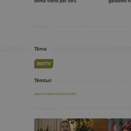
domā viena par otru
gaidāmo n
Reklāma
Tēma
360TV
Tēmturi
#partnerattiecības
#šovi
#tv
Turpini lasīt