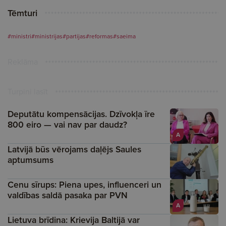
Tēmturi
#ministri
#ministrijas
#partijas
#reformas
#saeima
Reklāma
Turpini lasīt
Deputātu kompensācijas. Dzīvokļa īre
800 eiro — vai nav par daudz?
A
Latvijā būs vērojams daļējs Saules
aptumsums
Cenu sīrups: Piena upes, influenceri un
valdības saldā pasaka par PVN
A
Lietuva brīdina: Krievija Baltijā var