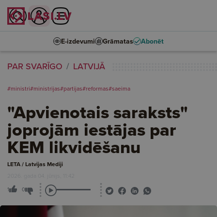
E-izdevumi
Grāmatas
Abonēt
PAR SVARĪGO
LATVIJĀ
#ministri
#ministrijas
#partijas
#reformas
#saeima
"Apvienotais saraksts"
joprojām iestājas par
KEM likvidēšanu
LETA / Latvijas Mediji
2026. gada 04. jūnijs, 11:42
1
0