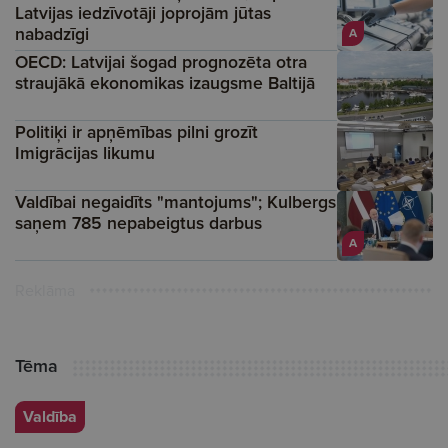
Latvijas iedzīvotāji joprojām jūtas
nabadzīgi
A
OECD: Latvijai šogad prognozēta otra
straujākā ekonomikas izaugsme Baltijā
Politiķi ir apņēmības pilni grozīt
Imigrācijas likumu
Valdībai negaidīts "mantojums"; Kulbergs
saņem 785 nepabeigtus darbus
A
Reklāma
Tēma
Valdība