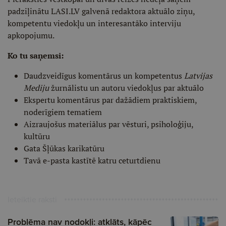
padziļinātu LASI.LV galvenā redaktora aktuālo ziņu,
kompetentu viedokļu un interesantāko interviju
apkopojumu.
Ko tu saņemsi:
Daudzveidīgus komentārus un kompetentus
Latvijas
Mediju
žurnālistu un autoru viedokļus par aktuālo
Ekspertu komentārus par dažādiem praktiskiem,
noderīgiem tematiem
Aizraujošus materiālus par vēsturi, psiholoģiju,
kultūru
Gata Šļūkas karikatūru
Tavā e-pasta kastītē katru ceturtdienu
Ieteiktie raksti
Problēma nav nodokļi: atklāts, kāpēc