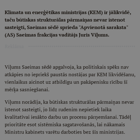
Klimata un enerģētikas ministrijas (KEM) ir jālikvidē,
taču būtiskas strukturālas pārmaiņas nevar īstenot
sasteigti, Saeimas sēdē sprieda "Apvienotā saraksta"
(AS) Saeimas frakcijas vadītājs Juris Viļums.
Reklāma
Viļums Saeimas sēdē apgalvoja, ka politiskais spēks nav
atkāpies no iepriekš paustās nostājas par KEM likvidēšanu,
vienlaikus aicinot uz atbildīgu un pakāpenisku rīcību šī
mērķa sasniegšanai.
Viļums norādīja, ka būtiskas strukturālas pārmaiņas nevar
īstenot sasteigti, jo līdz rudenim nepietiek laika
kvalitatīvai iesākto darbu un procesu pārņemšanai. Tādēļ
prioritāte esot sistēmiska sagatavošanās, lai nākamais
Ministru kabinets varētu darboties bez šīs ministrijas.