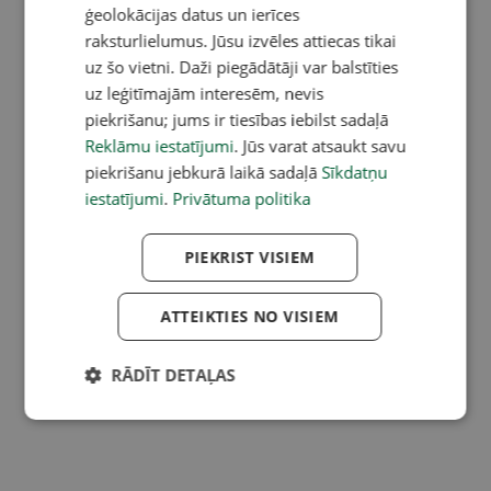
ģeolokācijas datus un ierīces
raksturlielumus. Jūsu izvēles attiecas tikai
uz šo vietni. Daži piegādātāji var balstīties
uz leģitīmajām interesēm, nevis
piekrišanu; jums ir tiesības iebilst sadaļā
Reklāmu iestatījumi
. Jūs varat atsaukt savu
piekrišanu jebkurā laikā sadaļā
Sīkdatņu
iestatījumi
.
Privātuma politika
PIEKRIST VISIEM
ATTEIKTIES NO VISIEM
RĀDĪT DETAĻAS