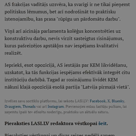
AS frakcijas vadītājs uzsvēra, ka svarīgi ir ne tikai pieņemt
politiskus lēmumus, bet arī nodrošināt to praktisku
īstenojamību, kas prasa "rūpīgu un pārdomātu darbu".
Viņš arī aicināja parlamenta kolēģus koncentrēties uz
konstruktīvu darbu, nevis virzīt sasteigtus risinājumus,
kurus pašreizējos apstākļos nav iespējams kvalitatīvi
realizēt.
Iepriekš, esot opozīcijā, AS iestājās par KEM likvidēšanu,
uzskatot, ka tās funkcijas iespējams efektīvāk integrēt citu
institūciju darbībā. Tagad ar rosinājumu lividēt KEM
nākusi klajā opozīcijā esošā partija "Latvija pirmajā vietā".
Izvēlies savu soctīklu platformu, lai sekotu LASI.LV:
Facebook
,
X
,
Bluesky
,
Draugiem
,
Threads
vai arī
Instagram
. Pievienojies mūsu lasītāju pulkam, lai
saņemtu īpaši tev atlasītu noderīgu, praktisku un aktuālu saturu.
Pieraksties LASI.LV redaktora vēstkopai
šeit
.
Pieraksties vēstkopai un divas reizes nedēļā saņem