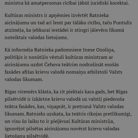
ministra kā amatpersonas rīcībai jābūt juridiski korektai.
Kultūras ministrs ir apņēmies izvērtēt Ratnieka
aicinājumu un tad arī lemt par tālāko rīcību, taču Puntulis
atzīmēja, ka jebkurai iestādei ir stingri jāievēro likumā
noteiktais valodas lietojums.
Kā informēja Ratnieka padomniece Inese Ozoliņa,
politiķis ir nosūtījis vēstuli kultūras ministram ar
aicinājumu uzdot Čehova teātrim nodrošināt esošās
fasādes afišas krievu valodā nomaiņu atbilstoši Valsts
valodas likumam.
Rīgas vicemērs klāsta, ka rit piektais kara gads, bet Rīgas
pilsētvidē ir izkārtne krievu valodā uz valstij piederoša
teātra fasādes, kas, viņaprāt, ir pretrunā Valsts valodas
likumam. Ratnieks uzskata, ka teātris rīkojas pretlikumīgi,
un visu šo laiku to ir pieļāvusi Kultūras ministrija,
ignorējot pilsētas aicinājumu novērst krievu valodas
lietošanu pilsētvidē.