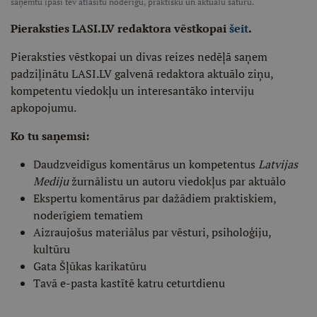
saņemtu īpaši tev atlasītu noderīgu, praktisku un aktuālu saturu.
Pieraksties LASI.LV redaktora vēstkopai
šeit
.
Pieraksties vēstkopai un divas reizes nedēļā saņem
padziļinātu LASI.LV galvenā redaktora aktuālo ziņu,
kompetentu viedokļu un interesantāko interviju
apkopojumu.
Ko tu saņemsi:
Daudzveidīgus komentārus un kompetentus
Latvijas
Mediju
žurnālistu un autoru viedokļus par aktuālo
Ekspertu komentārus par dažādiem praktiskiem,
noderīgiem tematiem
Aizraujošus materiālus par vēsturi, psiholoģiju,
kultūru
Gata Šļūkas karikatūru
Tavā e-pasta kastītē katru ceturtdienu