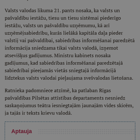
Valsts valodas likuma 21. pants nosaka, ka valsts un
pašvaldību iestāžu, tiesu un tiesu sistēmai piederīgo
iestāžu, valsts un pašvaldību uzņēmumu, kā arī
uzņēmējsabiedrību, kurās lielākā kapitāla daļa pieder
valstij vai pašvaldībai, sabiedrības informēšanai paredzētā
informācija sniedzama tikai valsts valodā, izņemot
atsevišķus gadījumus. Ministru kabinets nosaka
gadījumus, kad sabiedrības informēšanai paredzētajā
sabiedrībai pieejamās vietās sniegtajā informācijā
līdztekus valsts valodai pieļaujama svešvalodas lietošana.
Ratnieka padomniece atzīmē, ka patlaban Rīgas
pašvaldības Pilsētas attīstības departaments nesniedz
saskaņojumus teātra iesniegtajām jaunajām vides skicēm,
ja tajās ir teksts krievu valodā.
Aptauja