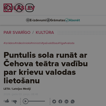
E-izdevumi
Grāmatas
Abonēt
PAR SVARĪGO
KULTŪRA
#izrādes
#mākslinieki
#ministri
#pašvaldības
#rīga
#valoda
Puntulis sola runāt ar
Čehova teātra vadību
par krievu valodas
lietošanu
LETA / Latvijas Mediji
2026. gada 03. jūnijs, 08:48
0
0