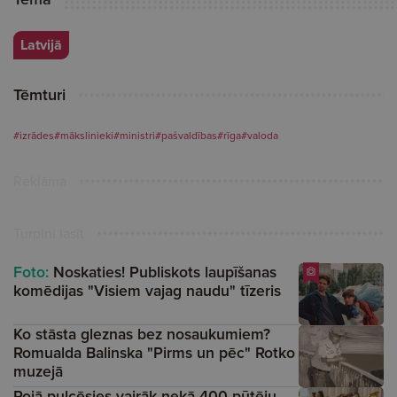
Latvijā
Tēmturi
#izrādes
#mākslinieki
#ministri
#pašvaldības
#rīga
#valoda
Reklāma
Turpini lasīt
Foto:
Noskaties! Publiskots laupīšanas
komēdijas "Visiem vajag naudu" tīzeris
Ko stāsta gleznas bez nosaukumiem?
Romualda Balinska "Pirms un pēc" Rotko
muzejā
Rojā pulcēsies vairāk nekā 400 pūtēju