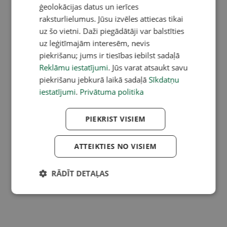
ģeolokācijas datus un ierīces
raksturlielumus. Jūsu izvēles attiecas tikai
uz šo vietni. Daži piegādātāji var balstīties
uz leģitīmajām interesēm, nevis
piekrišanu; jums ir tiesības iebilst sadaļā
Reklāmu iestatījumi
. Jūs varat atsaukt savu
piekrišanu jebkurā laikā sadaļā
Sīkdatņu
iestatījumi
.
Privātuma politika
PIEKRIST VISIEM
ATTEIKTIES NO VISIEM
RĀDĪT DETAĻAS