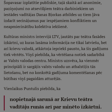
Šopavasar izplatītie publiskie, tajā skaitā arī anonīmie,
paziņojumi no atsevišķiem teātra darbiniekiem un
iestādes vadītājas Danas Bjorkas atbildes uz tiem ļāva
izdarīt secinājumus par iespējamiem konfliktiem un
neapmierinātību kolektīva iekšienē.
Kultūras ministrs intervijā LTV, jautāts par teātra fasādes
izkārtni, uz kuras lasāma informācija ne tikai latviešu, bet
arī krievu valodā, atkārtoja iepriekš pausto, ka šis gadījums
tiek vērtēts. Viņš piebilda, ka vērtēšana notiek sadarbībā
ar Valsts valodas centru. Ministrs uzsvēra, ka vienmēr
principiāli ir sargājis valsts valodu un atbalstījis tās
lietošanu, bet no konkrētā gadījuma komentēšanas pēc
būtības viņš pagaidām atturējās.
Vienlaikus Puntulis piebilda, ka
nopietnajā sarunā ar Krievu teātra
vadītāju runās arī par minēto izkārtni.