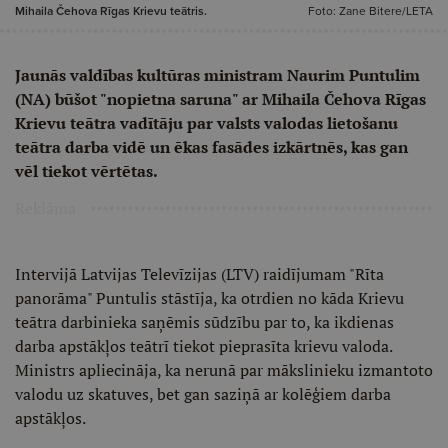
Mihaila Čehova Rīgas Krievu teātris.
Foto: Zane Bitere/LETA
Jaunās valdības kultūras ministram Naurim Puntulim
(NA) būšot "nopietna saruna" ar Mihaila Čehova Rīgas
Krievu teātra vadītāju par valsts valodas lietošanu
teātra darba vidē un ēkas fasādes izkārtnēs, kas gan
vēl tiekot vērtētas.
Reklāma
Intervijā Latvijas Televīzijas (LTV) raidījumam "Rīta
panorāma" Puntulis stāstīja, ka otrdien no kāda Krievu
teātra darbinieka saņēmis sūdzību par to, ka ikdienas
darba apstākļos teātrī tiekot pieprasīta krievu valoda.
Ministrs apliecināja, ka nerunā par mākslinieku izmantoto
valodu uz skatuves, bet gan saziņā ar kolēģiem darba
apstākļos.