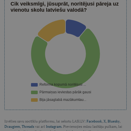
Cik veiksmīgi, jūsuprāt, noritējusi pāreja uz
vienotu skolu latviešu valodā?
Izvēlies savu soctīklu platformu, lai sekotu LASI.LV:
Facebook
,
X
,
Bluesky
,
Draugiem
,
Threads
vai arī
Instagram
. Pievienojies mūsu lasītāju pulkam, lai