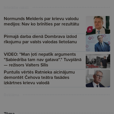
Ieteiktie raksti
Normunds Melderis par krievu valodu
medijos: Nav ko brīnīties par rezultātu
A
Pirmajā darba dienā Dombrava izdod
rīkojumu par valsts valodas lietošanu
VIDEO: "Man ļoti nepatīk arguments
"Sabiedrība tam nav gatava"." Tuvplānā
— režisors Valters Sīlis
Puntulis vērtēs Ratnieka aicinājumu
demontēt Čehova teātra fasādes
izkārtnes krievu valodā
Reklāma
Tēma