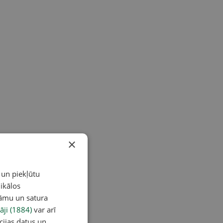
×
 un piekļūtu
ikālos
lāmu un satura
āji (1884)
var arī
cijas datus un