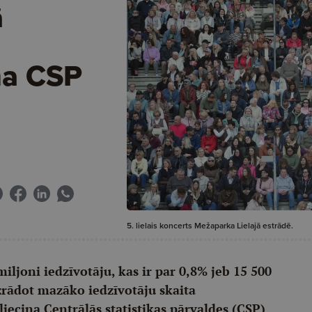
ā
ina CSP
5. lielais koncerts Mežaparka Lielajā estrādē.
iljoni iedzīvotāju, kas ir par 0,8% jeb 15 500
zrādot mazāko iedzīvotāju skaita
iecina Centrālās statistikas pārvaldes (CSP)