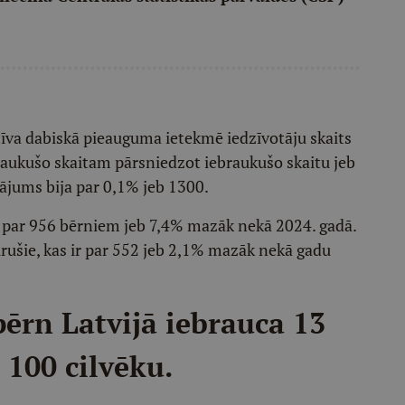
tīva dabiskā pieauguma ietekmē iedzīvotāju skaits
raukušo skaitam pārsniedzot iebraukušo skaitu jeb
ājums bija par 0,1% jeb 1300.
r par 956 bērniem jeb 7,4% mazāk nekā 2024. gadā.
irušie, kas ir par 552 jeb 2,1% mazāk nekā gadu
 pērn Latvijā iebrauca 13
 100 cilvēku.