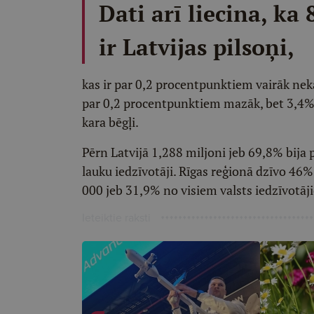
Dati arī liecina, ka
ir Latvijas pilsoņi,
kas ir par 0,2 procentpunktiem vairāk nekā
par 0,2 procentpunktiem mazāk, bet 3,4% i
kara bēgļi.
Pērn Latvijā 1,288 miljoni jeb 69,8% bija 
lauku iedzīvotāji. Rīgas reģionā dzīvo 46%
000 jeb 31,9% no visiem valsts iedzīvotāj
Ieteiktie raksti