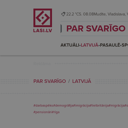
22.2 °C
S. 08.08
Mu
PAR SVARĪGO
AKTUĀLI
•
LATVIJĀ
•
PASAULĒ
•
SP
Reklāma
PAR SVARĪGO
LATVIJĀ
#darbaspēks
#demogrāfija
#imigrācija
#lielbritānija
#migrācija
#o
#pensionāri
#rīga