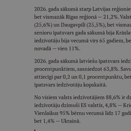
2026. gada sākumā starp Latvijas reģionie
bet vismazāk Rīgas reģionā — 21,2%. Valsts
(25,6%) un Daugavpilī (25,5%), bet vismazā
senioru īpatsvars gada sākumā bija Krāsl
iedzīvotāju bija vecumā virs 65 gadiem, b
novadā — vien 11%.
2026. gada sākumā latviešu īpatsvars iedz
procentpunktiem, sasniedzot 63,8%. Savuk
attiecīgi par 0,2 un 0,1 procentpunktu, be
īpatsvars iedzīvotāju kopskaitā.
No visiem valsts iedzīvotājiem 88,6% ir d
iedzīvotāju dzimuši ES valstīs, 4,8% — Kri
Vienlaikus 95% bērnu vecumā līdz 17 gadi
bet 1,4% — Ukrainā.