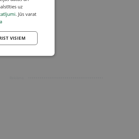
alstīties uz
atījumi
. Jūs varat
a
RIST VISIEM
Reklāma