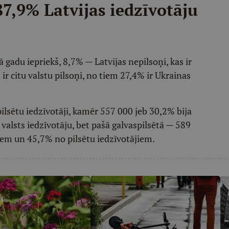
 87,9% Latvijas iedzīvotāju
 gadu iepriekš, 8,7% — Latvijas nepilsoņi, kas ir
r citu valstu pilsoņi, no tiem 27,4% ir Ukrainas
pilsētu iedzīvotāji, kamēr 557 000 jeb 30,2% bija
 valsts iedzīvotāju, bet pašā galvaspilsētā — 589
iem un 45,7% no pilsētu iedzīvotājiem.