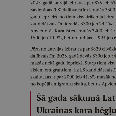
2025. gadā Latvijā iebrauca par 875 jeb 6
Savienības (ES) dalībvalstīm ieradās 3300
gadu iepriekš, no tiem visvairāk bija iebr
kandidātvalstīm ieradās 3300 jeb 24,1% i
Apvienotās Karalistes ieradās 2200 jeb 15
1500 jeb 10,9%, bet no Indijas — 994 jeb 
Pērn no Latvijas izbrauca par 3820 cilvē
dalībvalstīm 2025. gadā devās 8300 jeb 54
mazāk nekā gadu iepriekš. Starp tiem visv
visiem emigrantiem. Uz ES kandidātvalst
skaita, kas ir par 2000 jeb 41,3% mazāk n
no kopējā emigrantu skaita, bet uz Apvien
Šā gada sākumā Latv
Ukrainas kara bēgļu