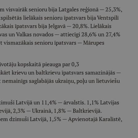
m visvairāk senioru bija Latgales reģionā — 25,3%,
pilsētās lielākais senioru īpatsvars bija Ventspilī
kais īpatsvars bija Jelgavā — 20,8%. Lielākais
avas un Valkas novados — attiecīgi 28,6% un 27,4%
et vismazākais senioru īpatsvars — Mārupes
īvotāju kopskaitā pieauga par 0,3
ārt krievu un baltkrievu īpatsvars samazinājās —
t nemainīgs saglabājās ukraiņu, poļu un lietuviešu
zimuši Latvijā un 11,4% — ārvalstīs. 1,1% Latvijas
evijā, 2,3% — Ukrainā, 1,8% — Baltkrievijā.
em dzimuši Latvijā, 1,5% — Apvienotajā Karalistē,