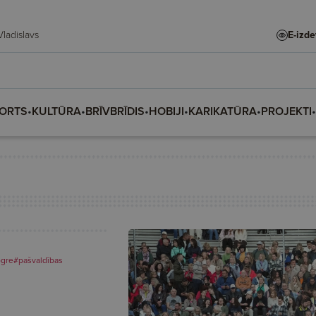
dīte, Vladislava, Vladislavs
E-izd
ORTS
•
KULTŪRA
•
BRĪVBRĪDIS
•
HOBIJI
•
KARIKATŪRA
•
PROJEKTI
•
gre
#pašvaldības