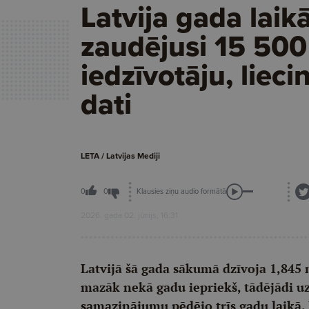
Latvija gada laik
zaudējusi 15 500
iedzīvotāju, liec
dati
LETA / Latvijas Mediji
Klausies ziņu audio formātā
0
0
2026. gada 02. jūnijs, 16:31
Latvijā šā gada sākumā dzīvoja 1,845 m
mazāk nekā gadu iepriekš, tādējādi u
samazinājumu pēdējo trīs gadu laikā, l