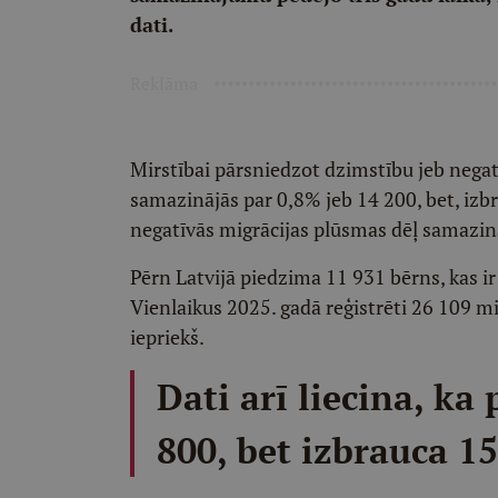
dati.
Reklāma
Mirstībai pārsniedzot dzimstību jeb nega
samazinājās par 0,8% jeb 14 200, bet, izb
negatīvās migrācijas plūsmas dēļ samazin
Pērn Latvijā piedzima 11 931 bērns, kas i
Vienlaikus 2025. gadā reģistrēti 26 109 m
iepriekš.
Dati arī liecina, ka
800, bet izbrauca 15