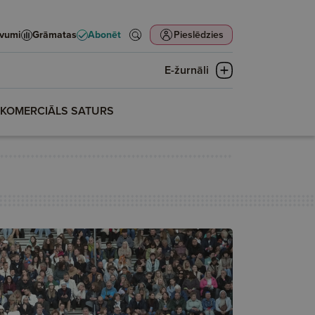
evumi
Grāmatas
Abonēt
Pieslēdzies
E-žurnāli
KOMERCIĀLS SATURS