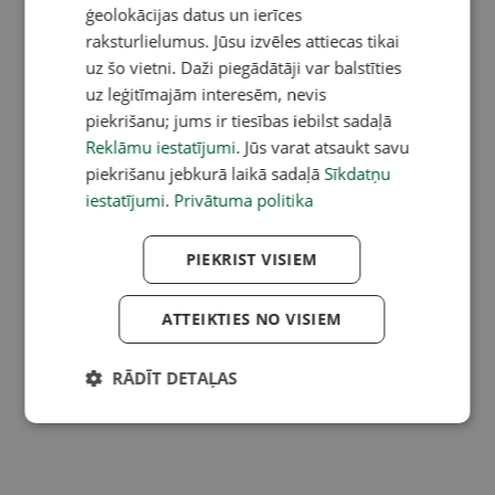
ģeolokācijas datus un ierīces
raksturlielumus. Jūsu izvēles attiecas tikai
uz šo vietni. Daži piegādātāji var balstīties
uz leģitīmajām interesēm, nevis
piekrišanu; jums ir tiesības iebilst sadaļā
Reklāmu iestatījumi
. Jūs varat atsaukt savu
piekrišanu jebkurā laikā sadaļā
Sīkdatņu
iestatījumi
.
Privātuma politika
PIEKRIST VISIEM
ATTEIKTIES NO VISIEM
RĀDĪT DETAĻAS