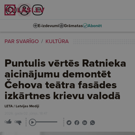
E-izdevumi
Grāmatas
Abonēt
PAR SVARĪGO
KULTŪRA
Puntulis vērtēs Ratnieka
aicinājumu demontēt
Čehova teātra fasādes
izkārtnes krievu valodā
LETA / Latvijas Mediji
2026. gada 02. jūnijs, 18:47
0
0