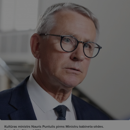
Kultūras ministrs Nauris Puntulis pirms Ministru kabineta sēdes.