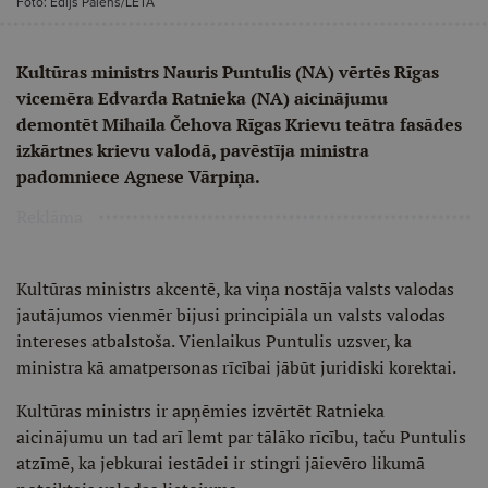
Foto: Edijs Pālens/LETA
Kultūras ministrs Nauris Puntulis (NA) vērtēs Rīgas
vicemēra Edvarda Ratnieka (NA) aicinājumu
demontēt Mihaila Čehova Rīgas Krievu teātra fasādes
izkārtnes krievu valodā, pavēstīja ministra
padomniece Agnese Vārpiņa.
Reklāma
Kultūras ministrs akcentē, ka viņa nostāja valsts valodas
jautājumos vienmēr bijusi principiāla un valsts valodas
intereses atbalstoša. Vienlaikus Puntulis uzsver, ka
ministra kā amatpersonas rīcībai jābūt juridiski korektai.
Kultūras ministrs ir apņēmies izvērtēt Ratnieka
aicinājumu un tad arī lemt par tālāko rīcību, taču Puntulis
atzīmē, ka jebkurai iestādei ir stingri jāievēro likumā