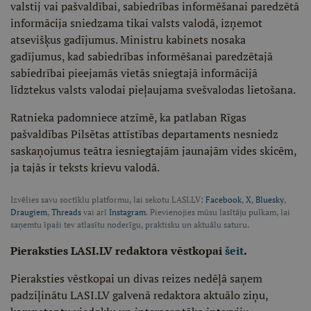
valstij vai pašvaldībai, sabiedrības informēšanai paredzētā
informācija sniedzama tikai valsts valodā, izņemot
atsevišķus gadījumus. Ministru kabinets nosaka
gadījumus, kad sabiedrības informēšanai paredzētajā
sabiedrībai pieejamās vietās sniegtajā informācijā
līdztekus valsts valodai pieļaujama svešvalodas lietošana.
Ratnieka padomniece atzīmē, ka patlaban Rīgas
pašvaldības Pilsētas attīstības departaments nesniedz
saskaņojumus teātra iesniegtajām jaunajām vides skicēm,
ja tajās ir teksts krievu valodā.
Izvēlies savu soctīklu platformu, lai sekotu LASI.LV:
Facebook
,
X
,
Bluesky
,
Draugiem
,
Threads
vai arī
Instagram
. Pievienojies mūsu lasītāju pulkam, lai
saņemtu īpaši tev atlasītu noderīgu, praktisku un aktuālu saturu.
Pieraksties LASI.LV redaktora vēstkopai
šeit
.
Pieraksties vēstkopai un divas reizes nedēļā saņem
padziļinātu LASI.LV galvenā redaktora aktuālo ziņu,