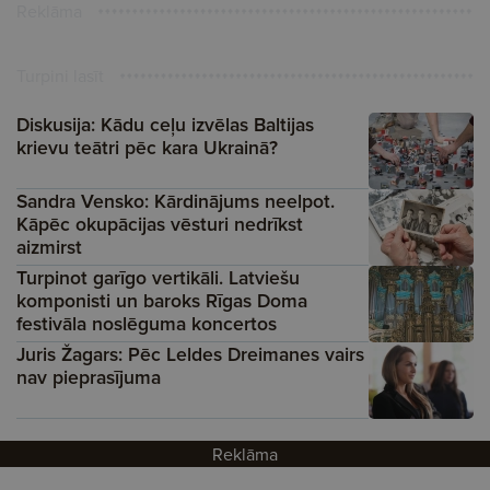
Reklāma
Turpini lasīt
Diskusija: Kādu ceļu izvēlas Baltijas
krievu teātri pēc kara Ukrainā?
Sandra Vensko: Kārdinājums neelpot.
Kāpēc okupācijas vēsturi nedrīkst
aizmirst
Turpinot garīgo vertikāli. Latviešu
komponisti un baroks Rīgas Doma
festivāla noslēguma koncertos
Juris Žagars: Pēc Leldes Dreimanes vairs
nav pieprasījuma
Reklāma