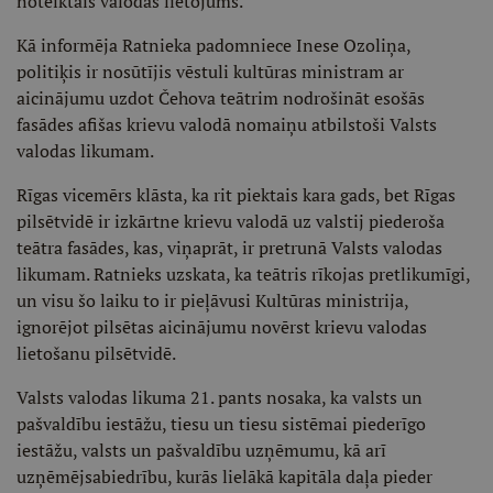
noteiktais valodas lietojums.
Kā informēja Ratnieka padomniece Inese Ozoliņa,
politiķis ir nosūtījis vēstuli kultūras ministram ar
aicinājumu uzdot Čehova teātrim nodrošināt esošās
fasādes afišas krievu valodā nomaiņu atbilstoši Valsts
valodas likumam.
Rīgas vicemērs klāsta, ka rit piektais kara gads, bet Rīgas
pilsētvidē ir izkārtne krievu valodā uz valstij piederoša
teātra fasādes, kas, viņaprāt, ir pretrunā Valsts valodas
likumam. Ratnieks uzskata, ka teātris rīkojas pretlikumīgi,
un visu šo laiku to ir pieļāvusi Kultūras ministrija,
ignorējot pilsētas aicinājumu novērst krievu valodas
lietošanu pilsētvidē.
Valsts valodas likuma 21. pants nosaka, ka valsts un
pašvaldību iestāžu, tiesu un tiesu sistēmai piederīgo
iestāžu, valsts un pašvaldību uzņēmumu, kā arī
uzņēmējsabiedrību, kurās lielākā kapitāla daļa pieder