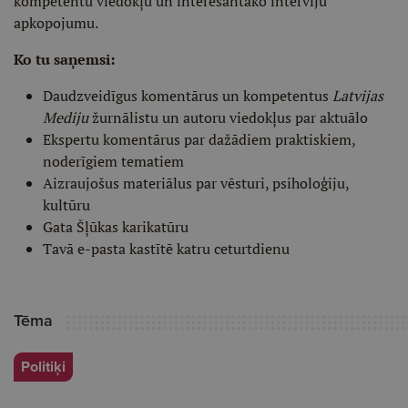
kompetentu viedokļu un interesantāko interviju
apkopojumu.
Ko tu saņemsi:
Daudzveidīgus komentārus un kompetentus
Latvijas
Mediju
žurnālistu un autoru viedokļus par aktuālo
Ekspertu komentārus par dažādiem praktiskiem,
noderīgiem tematiem
Aizraujošus materiālus par vēsturi, psiholoģiju,
kultūru
Gata Šļūkas karikatūru
Tavā e-pasta kastītē katru ceturtdienu
Tēma
Politiķi