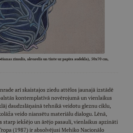
ēšanas zīmulis, akvarelis un tinte uz papīra audekla), 50x70 cm,
rade arī skaistajos ziedu attēlos jaunajā izstādē
 balstās kontemplatīvā novērojumā un vienlaikus
tklāj daudzslāņainā tehnikā veidotu gleznu ciklu,
kolāža veido niansētu materiālu dialogu. Lēnā,
starp iekšējo un ārējo pasauli, vienlaikus apzināti
Tropa (1987) ir absolvējusi Mehiko Nacionālo