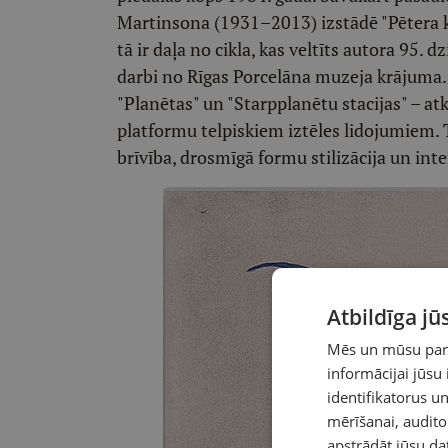
Martinsona (1931–2013) izstādē "Pētera k
tā ir daļa no cikla, kas veltīts autora 95
darbi no Rīgas Porcelāna muzeja krājuma. 
"Planētas" un "Starpplanētu stacijas" – a
platformu telpiskiem iztēles lidojumiem.
brīvība, drosmīgā formu stilizācija un int
Atbildīga j
Mēs un mūsu partn
informācijai jūsu
identifikatorus 
mērīšanai, audit
apstrādāt jūsu da