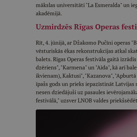
mākslas universitāti "La Esmeralda" un ie
akadēmijā.
Uzmirdzēs Rīgas Operas festi
Rīt, 4. jūnijā, ar Džakomo Pučīni operas
vēsturiskās ēkas rekonstrukcijas atkal ska
balets. Rīgas Operas festivāla gaitā izrādī
dzēriens", "Karmena" un "Aīda", kā arī bale
ikvienam), Kaktusi", "Kazanova", "Apburtā
īpašs gods un prieks iepazīstināt Latvijas
nesen dziedājuši uz pasaules ievērojamāk
festivālā," uzsver LNOB valdes priekšsēdē