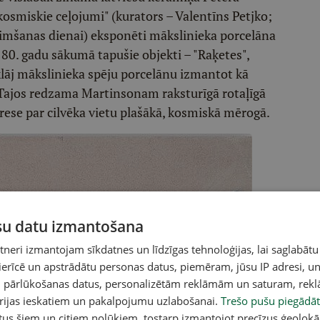
osmiskie ceļojumi" (kurators – Valentīns Petjko;
. dzimšanas dienai) eksponēti mākslinieka porcelāna
80. gadu sākumā tapušie objekti – "Raķetes",
tklāj mākslinieka spēju porcelānu izmantot kā
 Tajos redzama Martinsonam raksturīgā rotaļīgā
erese par cilvēka vietu plašākā, kosmiskā mērogā.
ūsu datu izmantošana
eri izmantojam sīkdatnes un līdzīgas tehnoloģijas, lai saglabātu
 ierīcē un apstrādātu personas datus, piemēram, jūsu IP adresi, un
un pārlūkošanas datus, personalizētām reklāmām un saturam, rek
orijas ieskatiem un pakalpojumu uzlabošanai.
Trešo pušu piegādāt
tus šiem un citiem nolūkiem, tostarp izmantojot precīzus ģeolokā