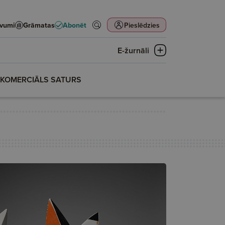
evumi
Grāmatas
Abonēt
Pieslēdzies
E-žurnāli
KOMERCIĀLS SATURS