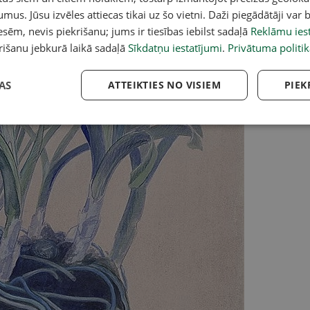
umus. Jūsu izvēles attiecas tikai uz šo vietni. Daži piegādātāji var b
sēm, nevis piekrišanu; jums ir tiesības iebilst sadaļā
Reklāmu iest
rišanu jebkurā laikā sadaļā
Sīkdatņu iestatījumi
.
Privātuma politik
AS
ATTEIKTIES NO VISIEM
PIEK