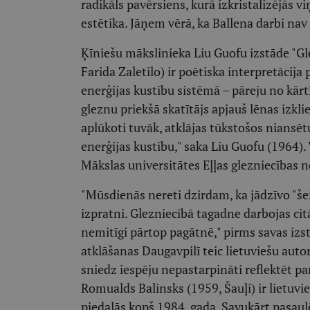
radikāls pavērsiens, kurā izkristalizējās 
estētika. Jāņem vērā, ka Ballena darbi nav ra
Ķīniešu mākslinieka Liu Guofu izstāde "Gl
Farida Zaletilo) ir poētiska interpretācija
enerģijas kustību sistēmā – pāreju no kārtī
gleznu priekšā skatītājs apjauš lēnas izkli
aplūkoti tuvāk, atklājas tūkstošos niansēt
enerģijas kustību," saka Liu Guofu (1964)
Mākslas universitātes Eļļas glezniecības n
"Mūsdienās nereti dzirdam, ka jādzīvo "šei
izpratni. Glezniecībā tagadne darbojas ci
nemitīgi pārtop pagātnē," pirms savas izs
atklāšanas Daugavpilī teic lietuviešu aut
sniedz iespēju nepastarpināti reflektēt par
Romualds Balinsks (1959, Šauļi) ir lietuvie
piedalās kopš 1984. gada. Savukārt pasaul