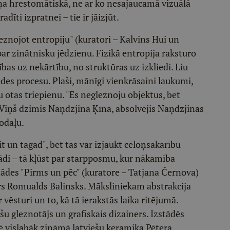
viņa hrestomātiskā, ne ar ko nesajaucamā vizuālā
dīti izpratnei – tie ir jāizjūt.
eznojot entropiju" (kuratori – Kalvins Hui un
 par zinātnisku jēdzienu. Fizikā entropija raksturo
bas uz nekārtību, no struktūras uz izkliedi. Liu
edes procesu. Plaši, mānīgi vienkrāsaini laukumi,
u otas triepienu. "Es negleznoju objektus, bet
. Viņš dzimis Naņdzjinā Ķīnā, absolvējis Naņdzjinas
odaļu.
t un tagad", bet tas var izjaukt cēloņsakarību
tādi – tā kļūst par starpposmu, kur nākamība
tādes "Pirms un pēc" (kuratore – Tatjana Černova)
ors Romualds Balinsks. Māksliniekam abstrakcija
 vēsturi un to, kā tā ierakstās laika ritējumā.
šu gleznotājs un grafiskais dizainers. Izstādēs
ē vislabāk zināmā latviešu keramiķa Pētera