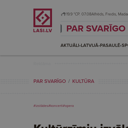
19.9 °C
P. 07.08
Alfrēds, Fredis, M
PAR SVARĪGO
AKTUĀLI
•
LATVIJĀ
•
PASAULĒ
•
SP
Reklāma
PAR SVARĪGO
KULTŪRA
#izstādes
#koncerti
#opera