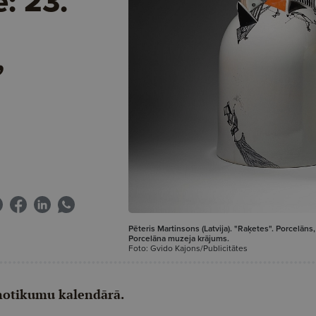
e: 23.
,
Pēteris Martinsons (Latvija). "Raķetes". Porcelāns
Porcelāna muzeja krājums.
Foto: Gvido Kajons/Publicitātes
 notikumu kalendārā.