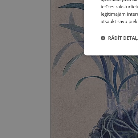
ierīces raksturliel
leģitīmajām intere
atsaukt savu piek
RĀDĪT DETAĻ