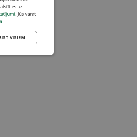
alstīties uz
atījumi
. Jūs varat
a
RIST VISIEM