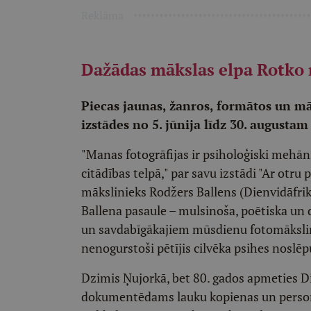
Reklāma
Dažādas mākslas elpa Rotko
Piecas jaunas, žanros, formātos un m
izstādes no 5. jūnija līdz 30. augus
"Manas fotogrāfijas ir psiholoģiski mehā
citādības telpā," par savu izstādi "Ar otru
mākslinieks Rodžers Ballens (Dienvidāfrika)
Ballena pasaule – mulsinoša, poētiska un d
un savdabīgākajiem mūsdienu fotomākslin
nenogurstoši pētījis cilvēka psihes noslē
Dzimis Ņujorkā, bet 80. gados apmeties Di
dokumentēdams lauku kopienas un personāž