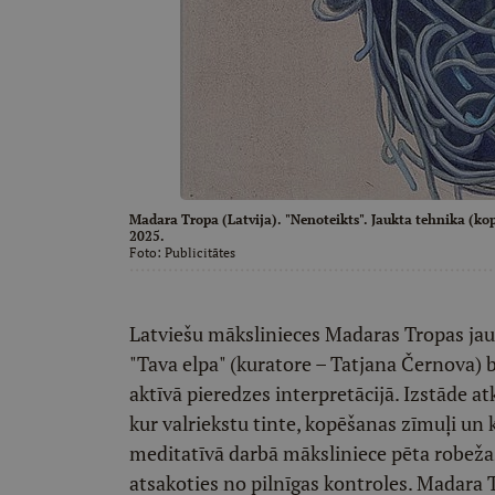
Madara Tropa (Latvija). "Nenoteikts". Jaukta tehnika (kop
2025.
Foto:
Publicitātes
Latviešu mākslinieces Madaras Tropas jaun
"Tava elpa" (kuratore – Tatjana Černova)
aktīvā pieredzes interpretācijā. Izstāde a
kur valriekstu tinte, kopēšanas zīmuļi un 
meditatīvā darbā māksliniece pēta robežas 
atsakoties no pilnīgas kontroles. Madara 