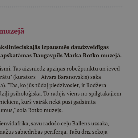
 muzejā
ākslinieciskajās izpausmēs daudzveidīgas
tam apskatāmas Daugavpils Marka Rotko muzejā.
nismi. Tās aizsniedz apziņas robežpunktu un ieved
 prātu" (kurators – Aivars Baranovskis) saka
. "Tas, ko jūs tūdaļ piedzīvosiet, ir Rodžera
ziļi psiholoģiska. To radījis viens no spilgtākajiem
iekiem, kurš vairāk nekā pusi gadsimta
pumus," sola Rotko muzejs.
envidāfrikā, savu radošo ceļu Ballens uzsāka,
us sabiedrības perifērijā. Taču drīz sekoja