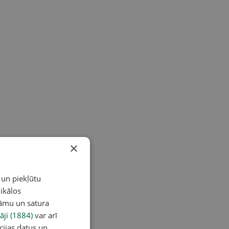
×
 un piekļūtu
ikālos
lāmu un satura
āji (1884)
var arī
cijas datus un