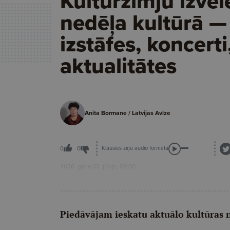
Kultūrzīmju izvēl
nedēļa kultūrā —
izstāfes, koncerti
aktualitātes
Anita Bormane / Latvijas Avīze
Klausies ziņu audio formātā
0
0
2026. gada 03. jūnijs, 09:00
Piedāvājam ieskatu aktuālo kultūras