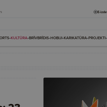
adars
E-izd
ORTS
•
KULTŪRA
•
BRĪVBRĪDIS
•
HOBIJI
•
KARIKATŪRA
•
PROJEKTI
•