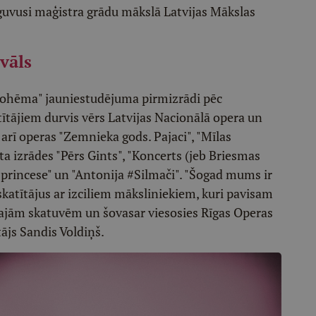
guvusi maģistra grādu mākslā Latvijas Mākslas
vāls
 "Bohēma" jauniestudējuma pirmizrādi pēc
tītājiem durvis vērs Latvijas Nacionālā opera un
s arī operas "Zemnieka gods. Pajaci", "Mīlas
ta izrādes "Pērs Gints", "Koncerts (jeb Briesmas
 princese" un "Antonija #Silmači". "Šogad mums ir
 skatītājus ar izciliem māksliniekiem, kuri pavisam
ajām skatuvēm un šovasar viesosies Rīgas Operas
tājs Sandis Voldiņš.