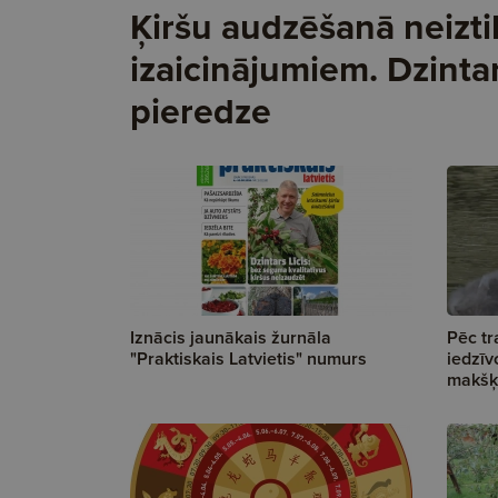
Ķiršu audzēšanā neizti
izaicinājumiem. Dzinta
pieredze
Iznācis jaunākais žurnāla
Pēc tr
"Praktiskais Latvietis" numurs
iedzīv
makšķe