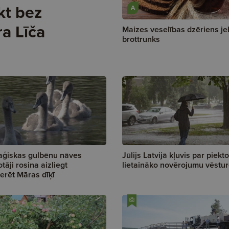
kt bez
A
ra Līča
Maizes veselības dzēriens je
brottrunks
aģiskas gulbēnu nāves
Jūlijs Latvijā kļuvis par piekto
otāji rosina aizliegt
lietaināko novērojumu vēstu
rēt Māras dīķī