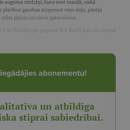
ela auguma zirdziņi, kuru esot mazāk, nekā
s platības ganības aizņemot vien daļu, pārējā
 zāles pļauja un siena gatavošana.
0 ir arī Kazdangas pagasta SIA
Rukši
, kas cita starpā
t, iegādājies abonementu!
alitatīva un atbildīga
iska stiprai sabiedrībai.