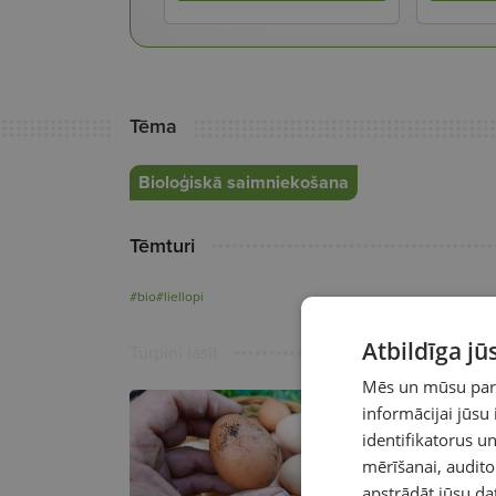
Tēma
Bioloģiskā saimniekošana
Tēmturi
#bio
#liellopi
Atbildīga j
Turpini lasīt
Mēs un mūsu partn
informācijai jūsu
identifikatorus 
mērīšanai, audit
apstrādāt jūsu da