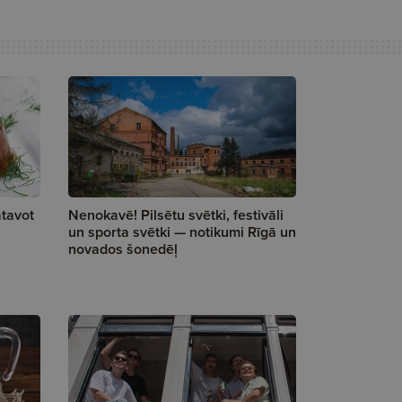
tavot
Nenokavē! Pilsētu svētki, festivāli
un sporta svētki — notikumi Rīgā un
novados šonedēļ