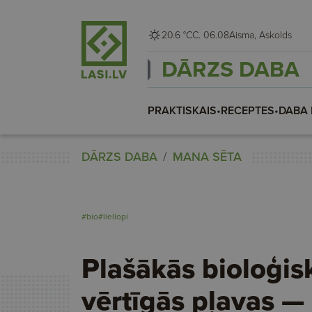
20.6 °C
C. 06.08
Aisma, Askolds
DĀRZS DABA
PRAKTISKAIS
•
RECEPTES
•
DABA 
DĀRZS DABA
MANA SĒTA
#bio
#liellopi
Plašākās bioloģis
vērtīgās pļavas —