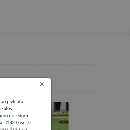
×
 un piekļūtu
ikālos
lāmu un satura
āji (1884)
var arī
cijas datus un