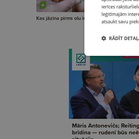
A
A
ierīces raksturliel
leģitīmajām intere
Kas jāzina pirms olu inkubācijas?
"Rāmrītu" 
atsaukt savu piek
ceļiem līd
RĀDĪT DETAĻ