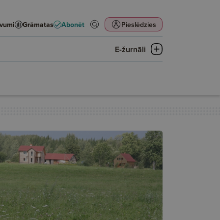
evumi
Grāmatas
Abonēt
Pieslēdzies
E-žurnāli