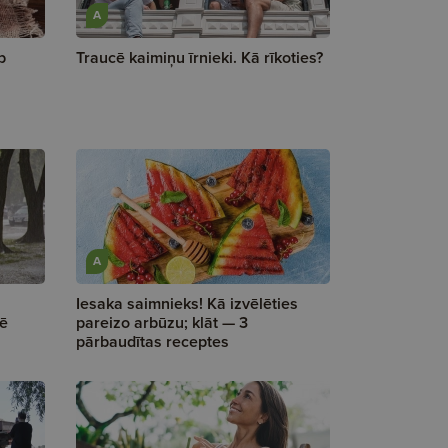
A
b
Traucē kaimiņu īrnieki. Kā rīkoties?
A
Iesaka saimnieks! Kā izvēlēties
rē
pareizo arbūzu; klāt — 3
pārbaudītas receptes