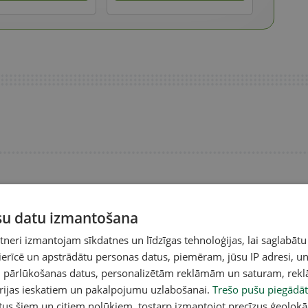
ūsu datu izmantošana
eri izmantojam sīkdatnes un līdzīgas tehnoloģijas, lai saglabātu
 ierīcē un apstrādātu personas datus, piemēram, jūsu IP adresi, un
un pārlūkošanas datus, personalizētām reklāmām un saturam, rek
orijas ieskatiem un pakalpojumu uzlabošanai.
Trešo pušu piegādāt
tus šiem un citiem nolūkiem, tostarp izmantojot precīzus ģeolokā