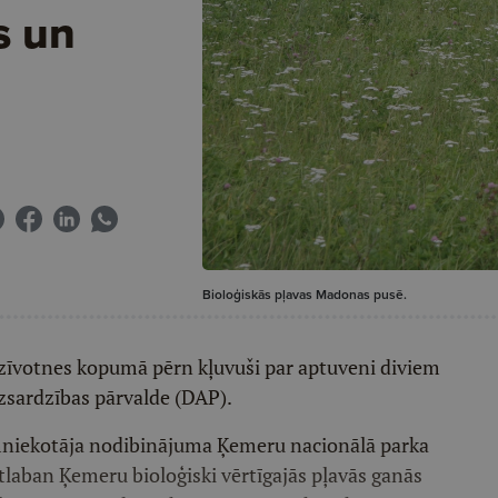
s un
Bioloģiskās pļavas Madonas pusē.
 dzīvotnes kopumā pērn kļuvuši par aptuveni diviem
zsardzības pārvalde (DAP).
imniekotāja nodibinājuma Ķemeru nacionālā parka
atlaban Ķemeru bioloģiski vērtīgajās pļavās ganās