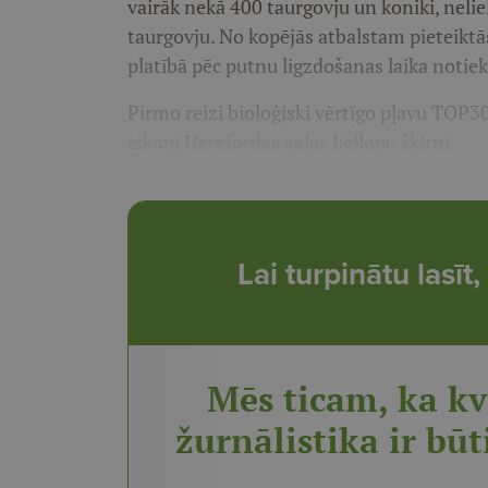
vairāk nekā 400 taurgovju un koniki, neli
taurgovju. No kopējās atbalstam pieteiktā
platībā pēc putnu ligzdošanas laika notiek
Pirmo reizi bioloģiski vērtīgo pļavu TOP3
izkopj Herefordas gaļas liellopu šķirni.
Lai turpinātu lasī
Mēs ticam, ka kv
žurnālistika ir būt