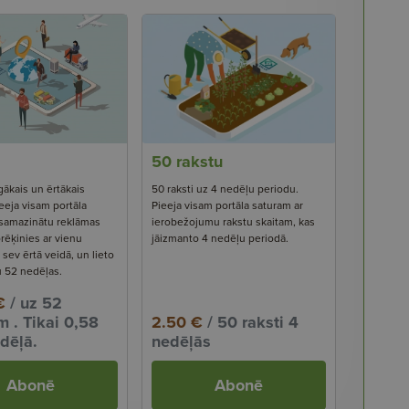
50 rakstu
gākais un ērtākais
50 raksti uz 4 nedēļu periodu.
eeja visam portāla
Pieeja visam portāla saturam ar
 samazinātu reklāmas
ierobežojumu rakstu skaitam, kas
rēķinies ar vienu
jāizmanto 4 nedēļu periodā.
ev ērtā veidā, un lieto
u 52 nedēļas.
€
/ uz 52
 . Tikai 0,58
2.50 €
/ 50 raksti 4
dēļā.
nedēļās
Abonē
Abonē