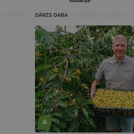
DĀRZS DABA
A