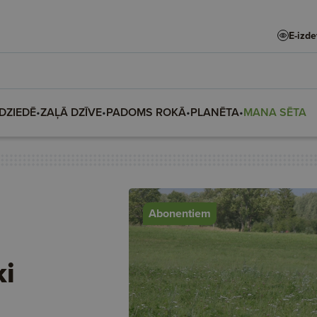
E-izd
DZIEDĒ
•
ZAĻĀ DZĪVE
•
PADOMS ROKĀ
•
PLANĒTA
•
MANA SĒTA
Abonentiem
ki