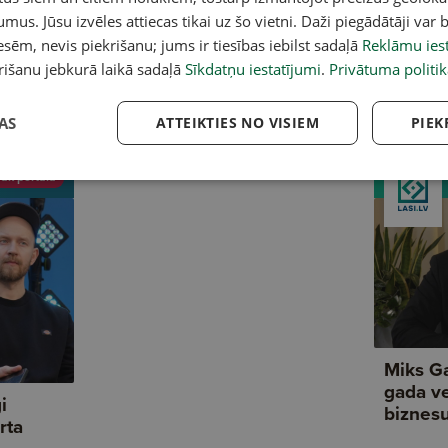
A
umus. Jūsu izvēles attiecas tikai uz šo vietni. Daži piegādātāji var b
sēm, nevis piekrišanu; jums ir tiesības iebilst sadaļā
Reklāmu iest
saimnieks — no pasaules
Trušu nobarošana un gaļas
Ko
rišanu jebkurā laikā sadaļā
Sīkdatņu iestatījumi
.
Privātuma politik
z medus biznesam laukos
īpatnības
il
AS
ATTEIKTIES NO VISIEM
PIEK