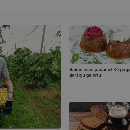
A
Saimnieces padoms! Kā paga
garšīgu galertu