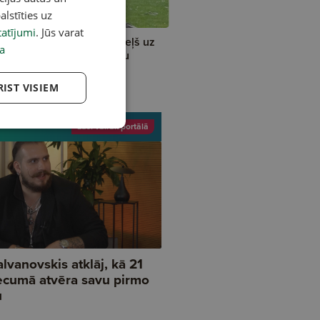
A
alstīties uz
atījumi
. Jūs varat
operācija kazkopībā — ceļš uz
a
gtspējīgu nozares attīstību
RIST VISIEM