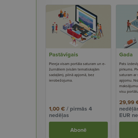
Pastāvīgais
Gada
Pieeja visam portāla saturam un e-
Pats izdevī
žurnāliem (visām tematiskajām
pirkums. Pi
sadaļām), pilnā apjomā, bez
saturam ar
ierobežojuma.
apjomu. No
maksājumu s
visu portāl
29,99 
1,00 €
/ pirmās 4
nedēļām
nedēļas
EUR ne
Abonē