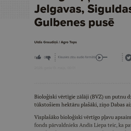
Jelgavas, Sigulda
Gulbenes pusē
Uldis Graudiņš / Agro Tops
Klausies ziņu audio formātā
0
0
2026. gada 13. maijs, 00:01
Bioloģiski vērtīgie zālāji (BVZ) un putnu
tūkstošiem hektāru plašāki, ziņo Dabas ai
Visplašāko bioloģiski vērtīgo pļavu apsa
fonds pārvaldnieks Andis Liepa teic, ka p