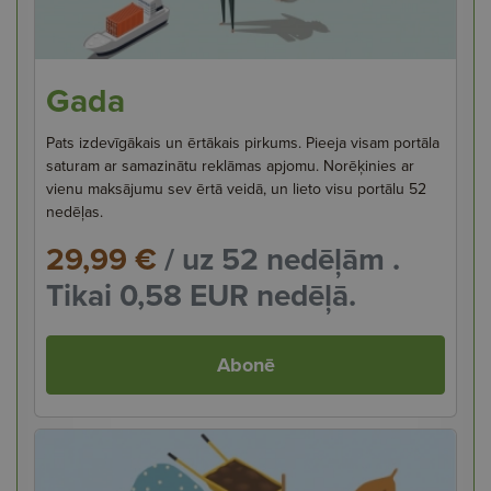
Gada
Pats izdevīgākais un ērtākais pirkums. Pieeja visam portāla
saturam ar samazinātu reklāmas apjomu. Norēķinies ar
vienu maksājumu sev ērtā veidā, un lieto visu portālu 52
nedēļas.
29,99 €
/ uz 52 nedēļām .
Tikai 0,58 EUR nedēļā.
Abonē