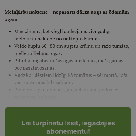
Melnķiršu naktene – neparasts dārza augs ar ēdamām
ogām
Maz zināms, bet viegli audzējams viengadīgs
melnķiršu naktene no nakteņu dzimtas.
Veido kuplu 60–80 cm augstu krūmu un ražo tumšas,
melleņu lieluma ogas.
Pilnībā nogatavojušās ogas ir ēdamas, īpaši gardas
pēc pagatavošanas.
Audzē ar dēstiem līdzīgi kā tomātus – sēj martā, ražu
vāc no vasaras līdz salnām.
Piemērota gan dobēm, gan audzēšanai podos uz
terases vai balkona.
Lai turpinātu lasīt, iegādājies
abonementu!