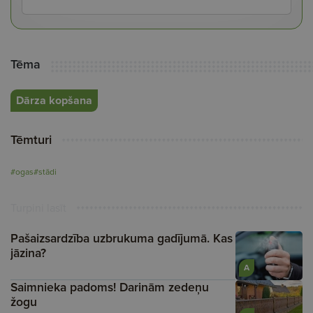
Tēma
Dārza kopšana
Tēmturi
#ogas
#stādi
Turpini lasīt
Pašaizsardzība uzbrukuma gadījumā. Kas
jāzina?
A
Saimnieka padoms! Darinām zedeņu
žogu