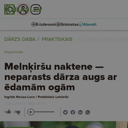
E-izdevumi
Grāmatas
Abonēt
DĀRZS DABA
PRAKTISKAIS
#ogas
#stādi
Melnķiršu naktene —
neparasts dārza augs ar
ēdamām ogām
Ingrīda Neusa-Luca / Praktiskais Latvietis
2026. gada 13. maijs, 00:01
0
0