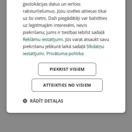
ģeolokācijas datus un ierīces
raksturlielumus. Jūsu izvēles attiecas tikai
uz šo vietni. Daži piegādātāji var balstīties
uz leģitīmajām interesēm, nevis
piekrišanu; jums ir tiesības iebilst sadaļā
Reklāmu iestatījumi
. Jūs varat atsaukt savu
piekrišanu jebkurā laikā sadaļā
Sīkdatņu
iestatījumi
.
Privātuma politika
PIEKRIST VISIEM
ATTEIKTIES NO VISIEM
RĀDĪT DETAĻAS