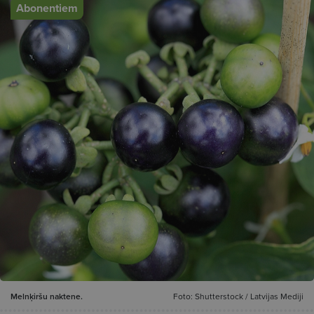
Abonentiem
Melnķiršu naktene.
Foto: Shutterstock / Latvijas Mediji