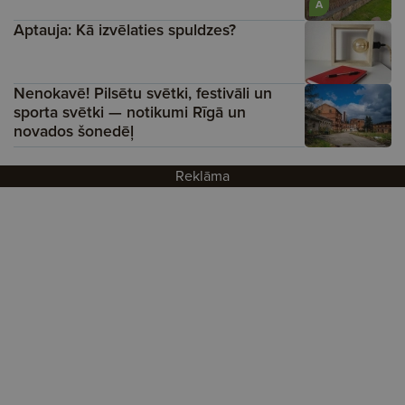
A
Aptauja: Kā izvēlaties spuldzes?
Nenokavē! Pilsētu svētki, festivāli un
sporta svētki — notikumi Rīgā un
novados šonedēļ
Reklāma