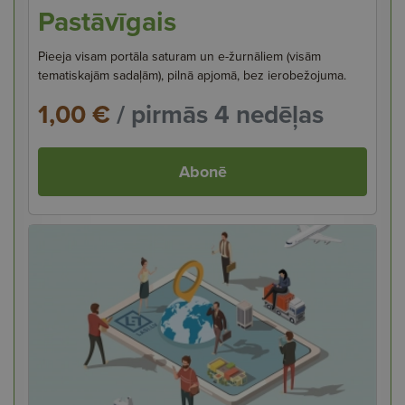
Pastāvīgais
Pieeja visam portāla saturam un e-žurnāliem (visām
tematiskajām sadaļām), pilnā apjomā, bez ierobežojuma.
1,00 €
/ pirmās 4 nedēļas
Abonē