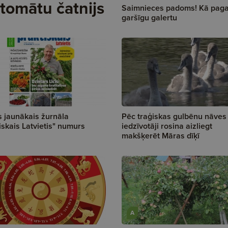
 tomātu čatnijs
Saimnieces padoms! Kā paga
garšīgu galertu
s jaunākais žurnāla
Pēc traģiskas gulbēnu nāves
iskais Latvietis" numurs
iedzīvotāji rosina aizliegt
makšķerēt Māras dīķī
A