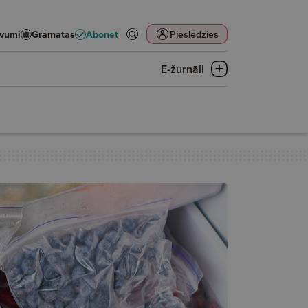
evumi
Grāmatas
Abonēt
Pieslēdzies
E-žurnāli