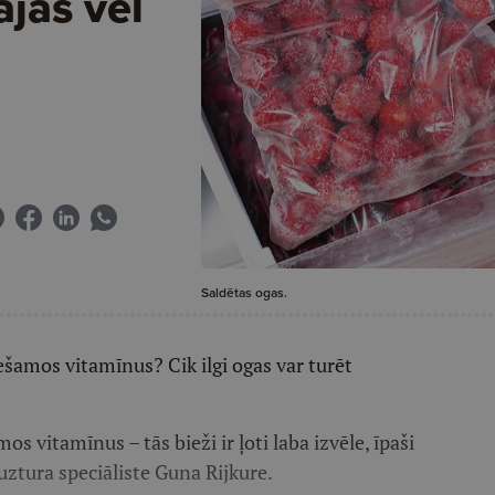
ajās vēl
Saldētas ogas.
šamos vitamīnus? Cik ilgi ogas var turēt
vitamīnus – tās bieži ir ļoti laba izvēle, īpaši
 uztura speciāliste Guna Rijkure.