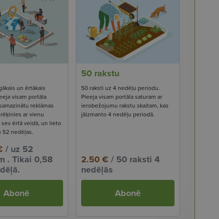
50 rakstu
gākais un ērtākais
50 raksti uz 4 nedēļu periodu.
eeja visam portāla
Pieeja visam portāla saturam ar
 samazinātu reklāmas
ierobežojumu rakstu skaitam, kas
rēķinies ar vienu
jāizmanto 4 nedēļu periodā.
ev ērtā veidā, un lieto
u 52 nedēļas.
€
/ uz 52
 . Tikai 0,58
2.50 €
/ 50 raksti 4
dēļā.
nedēļās
Abonē
Abonē