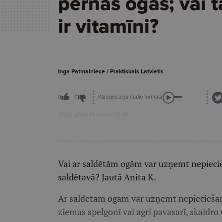
pērnās ogas; vai t
ir vitamīni?
Inga Patmalniece / Praktiskais Latvietis
Klausies ziņu audio formātā
0
0
2026. gada 14. maijs, 00:01
Vai ar saldētām ogām var uzņemt nepiecie
saldētavā? Jautā Anita K.
Ar saldētām ogām var uzņemt nepieciešamos 
ziemas spelgonī vai agri pavasarī, skaidro