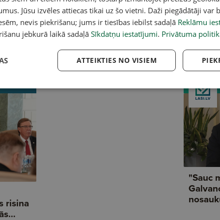
umus. Jūsu izvēles attiecas tikai uz šo vietni. Daži piegādātāji var b
 padoms! Darinām
Aptauja: Kā izvēlaties spuldzes?
Ne
sēm, nevis piekrišanu; jums ir tiesības iebilst sadaļā
Reklāmu iest
gu
un
no
rišanu jebkurā laikā sadaļā
Sīkdatņu iestatījumi
.
Privātuma politik
AS
ATTEIKTIES NO VISIEM
PIEK