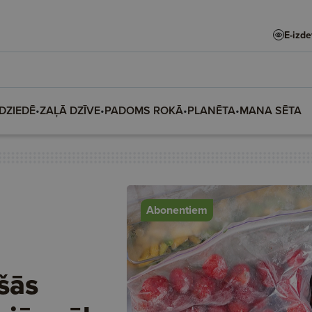
E-izd
DZIEDĒ
•
ZAĻĀ DZĪVE
•
PADOMS ROKĀ
•
PLANĒTA
•
MANA SĒTA
Abonentiem
šās