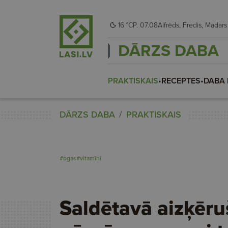
16 °C
P. 07.08
Alfrēds, Fredis, Madars
DĀRZS DABA
PRAKTISKAIS
•
RECEPTES
•
DABA 
DĀRZS DABA
PRAKTISKAIS
#ogas
#vitamīni
Saldētavā aizķēru