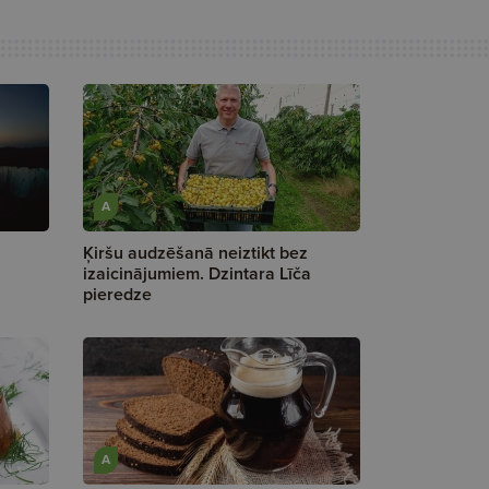
A
Ķiršu audzēšanā neiztikt bez
izaicinājumiem. Dzintara Līča
pieredze
A