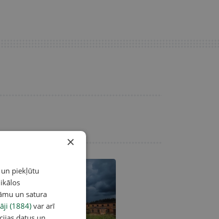
×
 un piekļūtu
ikālos
lāmu un satura
āji (1884)
var arī
cijas datus un