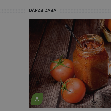
DĀRZS DABA
A