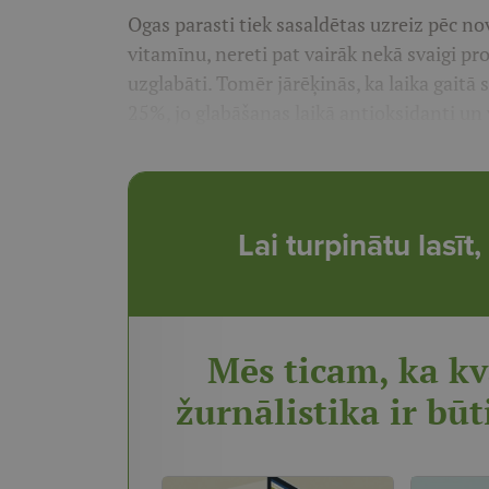
Ogas parasti tiek sasaldētas uzreiz pēc no
vitamīnu, nereti pat vairāk nekā svaigi pr
uzglabāti. Tomēr jārēķinās, ka laika gait
25%, jo glabāšanas laikā antioksidanti un 
Lai turpinātu lasī
Mēs ticam, ka kv
žurnālistika ir būt