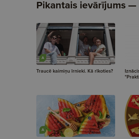
Pikantais ievārījums —
A
Traucē kaimiņu īrnieki. Kā rīkoties?
Iznāci
"Prakt
A