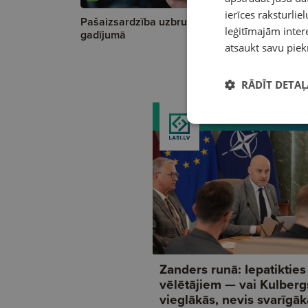
ierīces raksturliel
Pašaizsardzība uzbrukuma
Saimnieka
leģitīmajām intere
gadījumā
zedeņu žo
atsaukt savu piek
RĀDĪT DETAĻ