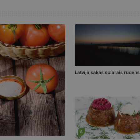
Latvijā sākas solārais rudens
A