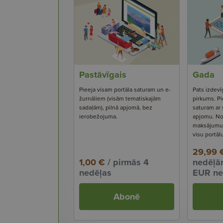
Pastāvīgais
Gada
Pieeja visam portāla saturam un e-
Pats izdevī
žurnāliem (visām tematiskajām
pirkums. Pi
sadaļām), pilnā apjomā, bez
saturam ar
ierobežojuma.
apjomu. No
maksājumu s
visu portāl
29,99 
1,00 €
/ pirmās 4
nedēļām
nedēļas
EUR ne
Abonē