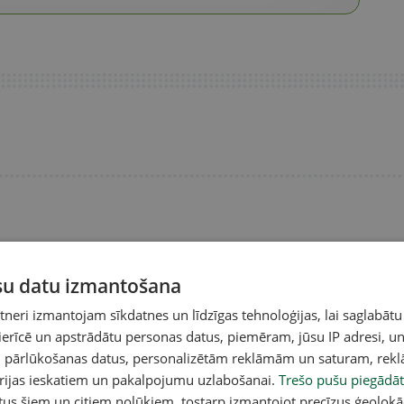
ūsu datu izmantošana
eri izmantojam sīkdatnes un līdzīgas tehnoloģijas, lai saglabātu
 ierīcē un apstrādātu personas datus, piemēram, jūsu IP adresi, un
un pārlūkošanas datus, personalizētām reklāmām un saturam, rek
orijas ieskatiem un pakalpojumu uzlabošanai.
Trešo pušu piegādāt
tus šiem un citiem nolūkiem, tostarp izmantojot precīzus ģeolokā