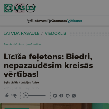
E-izdevumi
Grāmatas
Abonēt
LATVIJĀ PASAULĒ
VIEDOKLIS
#ministri
#ministrijas
#partijas
Līcīša feļetons: Biedri,
nepazaudēsim kreisās
vērtības!
Egils Līcītis / Latvijas Avīze
2026. gada 03. jūnijs, 09:22
1
0