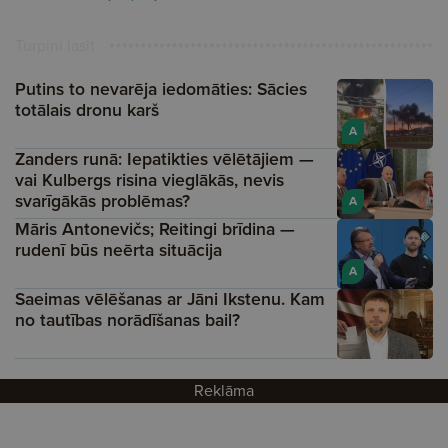
Turpini lasīt
Putins to nevarēja iedomāties: Sācies
totālais dronu karš
A
Zanders runā: Iepatikties vēlētājiem —
vai Kulbergs risina vieglākās, nevis
svarīgākās problēmas?
A
Māris Antonevičs; Reitingi brīdina —
rudenī būs neērta situācija
A
Saeimas vēlēšanas ar Jāni Ikstenu. Kam
no tautības norādīšanas bail?
Reklāma