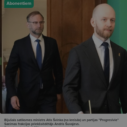
Abonentiem
Bijušais satiksmes ministrs Atis Švinka (no kreisās) un partijas "Progresīvie"
Saeimas frakcijas priekšsēdētājs Andris Šuvajevs.