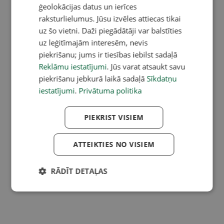
ģeolokācijas datus un ierīces
raksturlielumus. Jūsu izvēles attiecas tikai
uz šo vietni. Daži piegādātāji var balstīties
uz leģitīmajām interesēm, nevis
piekrišanu; jums ir tiesības iebilst sadaļā
Reklāmu iestatījumi
. Jūs varat atsaukt savu
piekrišanu jebkurā laikā sadaļā
Sīkdatņu
iestatījumi
.
Privātuma politika
PIEKRIST VISIEM
ATTEIKTIES NO VISIEM
RĀDĪT DETAĻAS