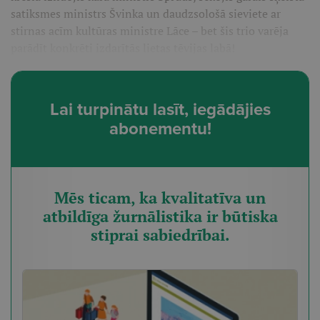
satiksmes ministrs Švinka un daudzsološā sieviete ar
stirnas acīm kultūras ministre Lāce – bet šis trio varēja
parādīt konkrēti izdarītās lietas tēvijas labā!
Lai turpinātu lasīt, iegādājies
abonementu!
Mēs ticam, ka kvalitatīva un
atbildīga žurnālistika ir būtiska
stiprai sabiedrībai.