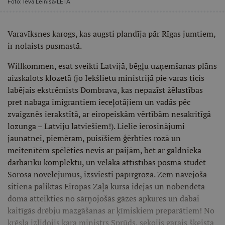
Foto: Ieva Leiniša/LETA
Varavīksnes karogs, kas augsti plandīja pār Rīgas jumtiem,
ir nolaists pusmastā.
Willkommen, esat sveikti Latvijā, bēgļu uzņemšanas plāns
aizskalots klozetā (jo Iekšlietu ministrijā pie varas ticis
labējais ekstrēmists Dombrava, kas nepazīst žēlastības
pret nabaga imigrantiem ieceļotājiem un vadās pēc
zvaigznēs ierakstītā, ar eiropeiskām vērtībām nesakritīgā
lozunga – Latviju latviešiem!). Lielie ierosinājumi
jaunatnei, piemēram, puisīšiem ģērbties rozā un
meitenītēm spēlēties nevis ar paijām, bet ar galdnieka
darbarīku komplektu, un vēlākā attīstības posmā studēt
Sorosa novēlējumus, izsviesti papīrgrozā. Zem nāvējoša
sitiena paliktas Eiropas Zaļā kursa idejas un nobendēta
doma atteikties no sārņojošās gāzes apkures un dabai
kaitīgās drēbju mazgāšanas ar ķīmiskiem preparātiem! No
krēsla izlidojis kara ministrs Sprūds, sekojis garais šķeista