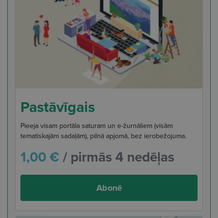
Pastāvīgais
Pieeja visam portāla saturam un e-žurnāliem (visām
tematiskajām sadaļām), pilnā apjomā, bez ierobežojuma.
1,00 €
/ pirmās 4 nedēļas
Abonē