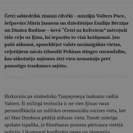
Četri sabiedrībā zināmi cilvēki – mūziķis Valters Pūce,
šefpavārs Māris Jansons un dziedātājas Emīlija Bērziņa
un Dināra Rudāne – šovā “Četri uz koferiem” mērojuši
tālo ceļu uz Ķīnu, lai iepazītu to visā krāšņumā. Jau
pašā sākumā, apmeklējot valsts nozīmīgākās vietas,
ceļotājiem nācās izbaudīt Pekinas stingro uzraudzību,
kas sākotnējo sajūsmu ātri vien nomainīja pret
pamatīgu trauksmes sajūtu.
Reklāma
Ekskursiju pa simbolisko Tjaņaņmeņa laukumu vadīja
Valters. Šī milzīgā teritorija ir ne vien Ķīnas varas
personifikācija un militāro ceremoniālu norises vieta, bet
arī Mao Dzeduna pēdējā atdusas vieta. Tomēr mierīga
apskate izpalika, jo filmēšanas procesu pārtrauca vietējā
policija. Likumsargi konfiscēja pases un pieprasīja