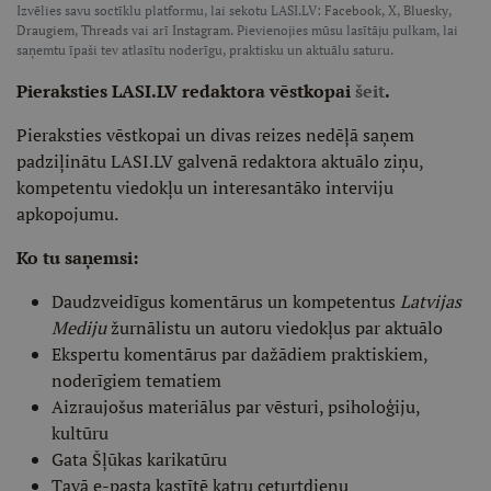
Izvēlies savu soctīklu platformu, lai sekotu LASI.LV:
Facebook
,
X
,
Bluesky
,
Draugiem
,
Threads
vai arī
Instagram
. Pievienojies mūsu lasītāju pulkam, lai
saņemtu īpaši tev atlasītu noderīgu, praktisku un aktuālu saturu.
Pieraksties LASI.LV redaktora vēstkopai
šeit
.
Pieraksties vēstkopai un divas reizes nedēļā saņem
padziļinātu LASI.LV galvenā redaktora aktuālo ziņu,
kompetentu viedokļu un interesantāko interviju
apkopojumu.
Ko tu saņemsi:
Daudzveidīgus komentārus un kompetentus
Latvijas
Mediju
žurnālistu un autoru viedokļus par aktuālo
Ekspertu komentārus par dažādiem praktiskiem,
noderīgiem tematiem
Aizraujošus materiālus par vēsturi, psiholoģiju,
kultūru
Gata Šļūkas karikatūru
Tavā e-pasta kastītē katru ceturtdienu