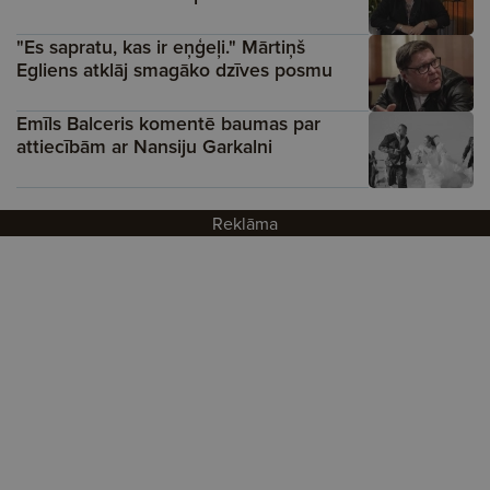
"Es sapratu, kas ir eņģeļi." Mārtiņš
Egliens atklāj smagāko dzīves posmu
Emīls Balceris komentē baumas par
attiecībām ar Nansiju Garkalni
Reklāma