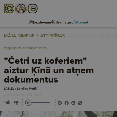
E-izdevumi
Grāmatas
Abonēt
MĀJA ĢIMENE
ATTIECĪBAS
#ceļošana
#slavenības
#šovi
#tv
"Četri uz koferiem"
aiztur Ķīnā un atņem
dokumentus
LASI.LV / Latvijas Mediji
2026. gada 02. maijs, 19:45
0
0