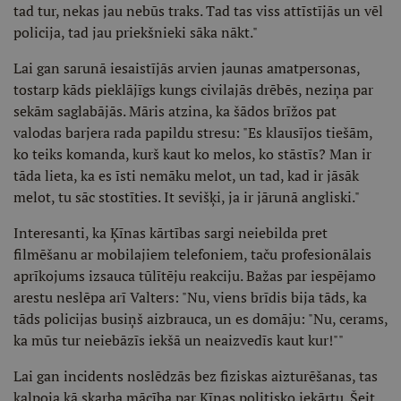
tad tur, nekas jau nebūs traks. Tad tas viss attīstījās un vēl
policija, tad jau priekšnieki sāka nākt."
Lai gan sarunā iesaistījās arvien jaunas amatpersonas,
tostarp kāds pieklājīgs kungs civilajās drēbēs, neziņa par
sekām saglabājās. Māris atzina, ka šādos brīžos pat
valodas barjera rada papildu stresu: "Es klausījos tiešām,
ko teiks komanda, kurš kaut ko melos, ko stāstīs? Man ir
tāda lieta, ka es īsti nemāku melot, un tad, kad ir jāsāk
melot, tu sāc stostīties. It sevišķi, ja ir jārunā angliski."
Interesanti, ka Ķīnas kārtības sargi neiebilda pret
filmēšanu ar mobilajiem telefoniem, taču profesionālais
aprīkojums izsauca tūlītēju reakciju. Bažas par iespējamo
arestu neslēpa arī Valters: "Nu, viens brīdis bija tāds, ka
tāds policijas busiņš aizbrauca, un es domāju: "Nu, cerams,
ka mūs tur neiebāzīs iekšā un neaizvedīs kaut kur!""
Lai gan incidents noslēdzās bez fiziskas aizturēšanas, tas
kalpoja kā skarba mācība par Ķīnas politisko iekārtu. Šeit