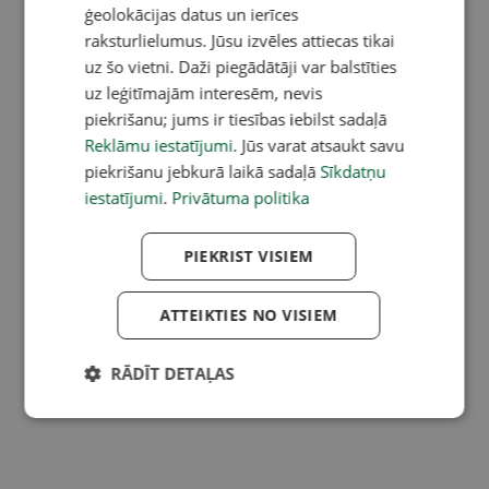
ģeolokācijas datus un ierīces
raksturlielumus. Jūsu izvēles attiecas tikai
uz šo vietni. Daži piegādātāji var balstīties
uz leģitīmajām interesēm, nevis
piekrišanu; jums ir tiesības iebilst sadaļā
Reklāmu iestatījumi
. Jūs varat atsaukt savu
piekrišanu jebkurā laikā sadaļā
Sīkdatņu
iestatījumi
.
Privātuma politika
PIEKRIST VISIEM
ATTEIKTIES NO VISIEM
RĀDĪT DETAĻAS