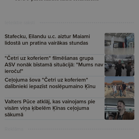
Ieteiktie raksti
Stafecku, Eilandu u.c. aiztur Maiami
lidostā un pratina vairākas stundas
"Četri uz koferiem" filmēšanas grupa
ASV nonāk bīstamā situācijā: "Mums nav
ieroču!"
Ceļojuma šova "Četri uz koferiem"
dalībnieki iepazīst noslēpumaino Ķīnu
Valters Pūce atklāj, kas vainojams pie
visām viņa ķibelēm Ķīnas ceļojuma
sākumā
Reklāma