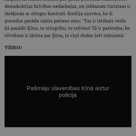
demokrātijas brīvības nedarbojas, un jebkuram tūristam ir
jārēķinās ar stingru kontroli. Emīlija uzsvēra, ka šī
pieredze parāda valsts patieso seju: "Tas ir īstākais veids
kā parādīt Ķīnu, to stingrību, to režīmu! Tā ir patiesība, ko
cilvēkam ir jāzina par Ķīnu, ja viņš dodas šeit ceļojumā."
VIDEO: