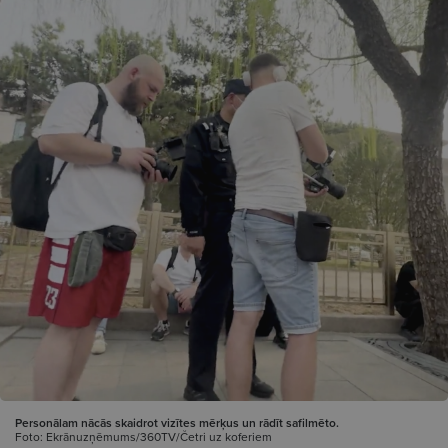
Personālam nācās skaidrot vizītes mērķus un rādīt safilmēto.
Foto: Ekrānuzņēmums/360TV/Četri uz koferiem