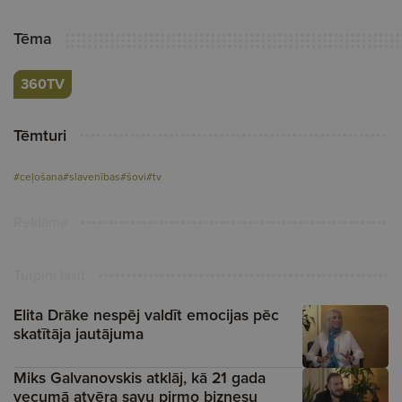
Tēma
360TV
Tēmturi
#ceļošana
#slavenības
#šovi
#tv
Reklāma
Turpini lasīt
Elita Drāke nespēj valdīt emocijas pēc
skatītāja jautājuma
Miks Galvanovskis atklāj, kā 21 gada
vecumā atvēra savu pirmo biznesu