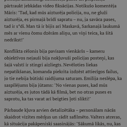
pārtraukt jebkādas video fiksācijas. Notikušo komentēja
Māris: "Tad, kad mūs aizturēja policija, nu, ne gluži
aizturēja, es pirmajā brīdī sapratu – nu, ja savāca pases,
tad ir s*di. Man tā ir bijis arī Maskavā, Sarkanajā laukumā
mēs ar vienu čomu dzērām aliņu, un viņi teica, ka šitā
nedrīkst!"
Konflikta cēlonis bija pavisam vienkāršs – kameru
objektīvos nejauši bija nokļuvuši policijas posteņi, kas
šajā valstī ir stingri aizliegts. Nevēloties liekas
nepatikšanas, komanda piekrita izdzēst attiecīgos failus,
jo tie nebija būtiski raidījuma saturam. Emīlija neslēpa, ka
saspīlējums bija jūtams: "No vienas puses, kad mūs
aizturēja, es jutos tādā kā filmā, bet no otras puses es
saprotu, ka tas varat arī beigties ļoti slikti!"
Pārbaude kļuva arvien detalizētāka – personālam nācās
skaidrot vizītes mērķus un rādīt safilmēto. Valters atceras,
kā situācija pakāpeniski saasinājās: "Sākumā likās, nu, kas