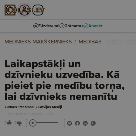
E-izdevumi
Grāmatas
Abonēt
MEDNIEKS MAKŠĶERNIEKS
MEDĪBAS
Laikapstākļi un
dzīvnieku uzvedība. Kā
pieiet pie medību torņa,
lai dzīvnieks nemanītu
Žurnāls "Medības" / Latvijas Mediji
2025. gada 16. februāris, 00:00
0
0