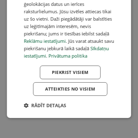
ģeolokācijas datus un ierīces
raksturlielumus. Jūsu izvēles attiecas tikai
uz šo vietni. Daži piegādātāji var balstīties
uz leģitīmajām interesēm, nevis
piekrišanu; jums ir tiesības iebilst sadaļā
Reklāmu iestatījumi
. Jūs varat atsaukt savu
piekrišanu jebkurā laikā sadaļā
Sīkdatņu
iestatījumi
.
Privātuma politika
PIEKRIST VISIEM
ATTEIKTIES NO VISIEM
RĀDĪT DETAĻAS