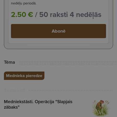
nedēļu periodā.
2.50 €
/ 50 raksti 4 nedēļās
Abonē
Tēma
Mednieka pieredze
Turpini lasīt
Medniekstāsti. Operācija "Slapjais
zābaks"