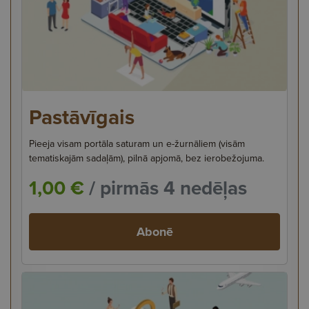
Pastāvīgais
Pieeja visam portāla saturam un e-žurnāliem (visām
tematiskajām sadaļām), pilnā apjomā, bez ierobežojuma.
1,00 €
/ pirmās 4 nedēļas
Abonē