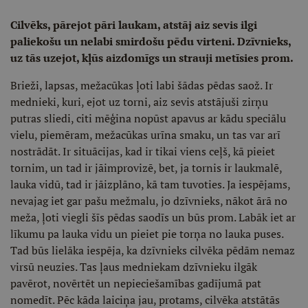
Cilvēks, pārejot pāri laukam, atstāj aiz sevis ilgi
paliekošu un nelabi smirdošu pēdu virteni. Dzīvnieks,
uz tās uzejot, kļūs aizdomīgs un strauji metīsies prom.
Brieži, lapsas, mežacūkas ļoti labi šādas pēdas saož. Ir
mednieki, kuri, ejot uz torni, aiz sevis atstājuši zirņu
putras sliedi, citi mēģina nopūst apavus ar kādu speciālu
vielu, piemēram, mežacūkas urīna smaku, un tas var arī
nostrādāt. Ir situācijas, kad ir tikai viens ceļš, kā pieiet
tornim, un tad ir jāimprovizē, bet, ja tornis ir laukmalē,
lauka vidū, tad ir jāizplāno, kā tam tuvoties. Ja iespējams,
nevajag iet gar pašu mežmalu, jo dzīvnieks, nākot ārā no
meža, ļoti viegli šīs pēdas saodīs un būs prom. Labāk iet ar
līkumu pa lauka vidu un pieiet pie torņa no lauka puses.
Tad būs lielāka iespēja, ka dzīvnieks cilvēka pēdām nemaz
virsū neuzies. Tas ļaus medniekam dzīvnieku ilgāk
pavērot, novērtēt un nepieciešamības gadījumā pat
nomedīt. Pēc kāda laiciņa jau, protams, cilvēka atstātās