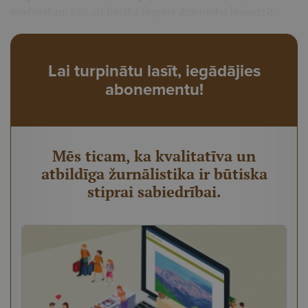
medniekam būs arī lielāka iespēja dzīvnieku ieraudzīt.
Lai turpinātu lasīt, iegādājies
abonementu!
Mēs ticam, ka kvalitatīva un
atbildīga žurnālistika ir būtiska
stiprai sabiedrībai.