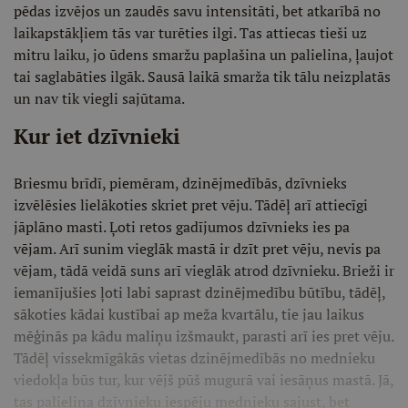
pēdas izvējos un zaudēs savu intensitāti, bet atkarībā no
laikapstākļiem tās var turēties ilgi. Tas attiecas tieši uz
mitru laiku, jo ūdens smaržu paplašina un palielina, ļaujot
tai saglabāties ilgāk. Sausā laikā smarža tik tālu neizplatās
un nav tik viegli sajūtama.
Kur iet dzīvnieki
Briesmu brīdī, piemēram, dzinējmedībās, dzīvnieks
izvēlēsies lielākoties skriet pret vēju. Tādēļ arī attiecīgi
jāplāno masti. Ļoti retos gadījumos dzīvnieks ies pa
vējam. Arī sunim vieglāk mastā ir dzīt pret vēju, nevis pa
vējam, tādā veidā suns arī vieglāk atrod dzīvnieku. Brieži ir
iemanījušies ļoti labi saprast dzinējmedību būtību, tādēļ,
sākoties kādai kustībai ap meža kvartālu, tie jau laikus
mēģinās pa kādu maliņu izšmaukt, parasti arī ies pret vēju.
Tādēļ vissekmīgākās vietas dzinējmedībās no mednieku
viedokļa būs tur, kur vējš pūš mugurā vai iesāņus mastā. Jā,
tas palielina dzīvnieku iespēju mednieku sajust, bet