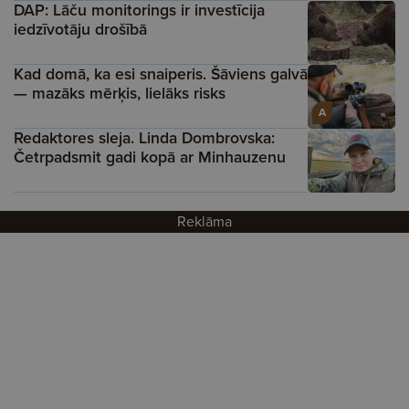
DAP: Lāču monitorings ir investīcija
iedzīvotāju drošībā
Kad domā, ka esi snaiperis. Šāviens galvā
— mazāks mērķis, lielāks risks
A
Redaktores sleja. Linda Dombrovska:
Četrpadsmit gadi kopā ar Minhauzenu
Reklāma