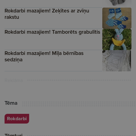
Rokdarbi mazajiem! Zeķītes ar zvīņu
rakstu
Rokdarbi mazajiem! Tamborēts grabulītis
Rokdarbi mazajiem! Mīļa bērnības
sedziņa
Reklāma
Tēma
Rokdarbi
Tēmturi