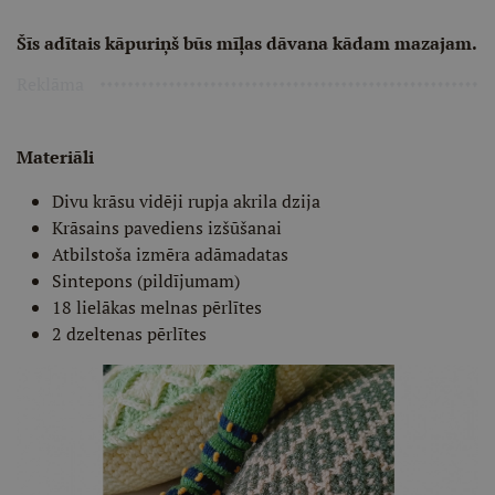
Šīs adītais kāpuriņš būs mīļas dāvana kādam mazajam.
Reklāma
Materiāli
Divu krāsu vidēji rupja akrila dzija
Krāsains pavediens izšūšanai
Atbilstoša izmēra adāmadatas
Sintepons (pildījumam)
18 lielākas melnas pērlītes
2 dzeltenas pērlītes