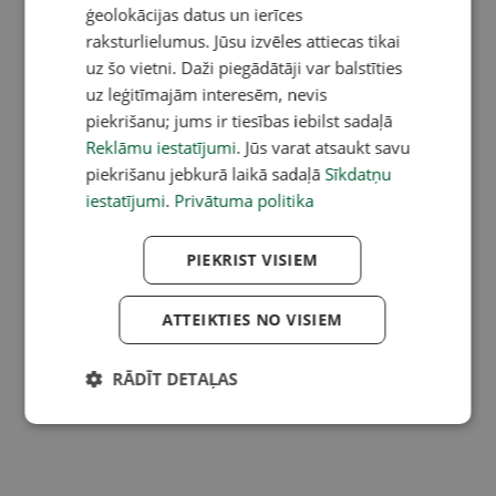
ģeolokācijas datus un ierīces
raksturlielumus. Jūsu izvēles attiecas tikai
uz šo vietni. Daži piegādātāji var balstīties
uz leģitīmajām interesēm, nevis
piekrišanu; jums ir tiesības iebilst sadaļā
Reklāmu iestatījumi
. Jūs varat atsaukt savu
piekrišanu jebkurā laikā sadaļā
Sīkdatņu
iestatījumi
.
Privātuma politika
PIEKRIST VISIEM
ATTEIKTIES NO VISIEM
RĀDĪT DETAĻAS