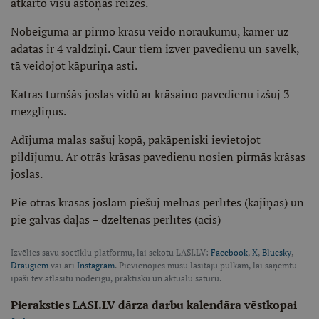
atkārto visu astoņas reizes.
Nobeigumā ar pirmo krāsu veido noraukumu, kamēr uz
adatas ir 4 valdziņi. Caur tiem izver pavedienu un savelk,
tā veidojot kāpuriņa asti.
Katras tumšās joslas vidū ar krāsaino pavedienu izšuj 3
mezgliņus.
Adījuma malas sašuj kopā, pakāpeniski ievietojot
pildījumu. Ar otrās krāsas pavedienu nosien pirmās krāsas
joslas.
Pie otrās krāsas joslām piešuj melnās pērlītes (kājiņas) un
pie galvas daļas – dzeltenās pērlītes (acis)
Izvēlies savu soctīklu platformu, lai sekotu LASI.LV:
Facebook
,
X
,
Bluesky
,
Draugiem
vai arī
Instagram
. Pievienojies mūsu lasītāju pulkam, lai saņemtu
īpaši tev atlasītu noderīgu, praktisku un aktuālu saturu.
Pieraksties LASI.LV dārza darbu kalendāra vēstkopai