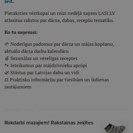
šeit
.
Pieraksties vēstkopai un reizi nedēļā saņem LASI.LV
atlasītus rakstus par dārza, dabas, recepšu tematiku.
Ko tu saņemsi:
🌱 Noderīgus padomus par dārza un mājas kopšanu,
aktuālo dārza darbu kalendāru
🍏 Sezonālas un veselīgas receptes
🐾 Ieteikumus par mājdzīvnieku aprūpi
🌿 Stāstus par Latvijas dabu un vidi
⚖️ Praktisku informāciju par tiesībām un ikdienas
jautājumiem
Ieteiktie raksti
Rokdarbi mazajiem! Rakstainas zeķītes