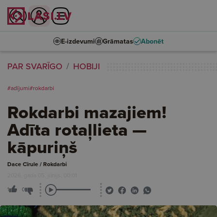
E-izdevumi
Grāmatas
Abonēt
PAR SVARĪGO
HOBIJI
#adījumi
#rokdarbi
Rokdarbi mazajiem!
Adīta rotaļlieta —
kāpuriņš
Dace Cīrule / Rokdarbi
2026. gada 05. jūnijs, 00:01
1
0