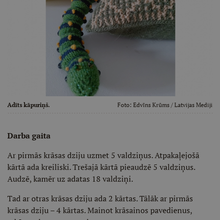
Adīts kāpuriņš.
Foto:
Edvīns Krūms
/ Latvijas Mediji
Darba gaita
Ar pirmās krāsas dziju uzmet 5 valdziņus. Atpakaļejošā
kārtā ada kreiliski. Trešajā kārtā pieaudzē 5 valdziņus.
Audzē, kamēr uz adatas 18 valdziņi.
Tad ar otras krāsas dziju ada 2 kārtas. Tālāk ar pirmās
krāsas dziju – 4 kārtas. Mainot krāsainos pavedienus,