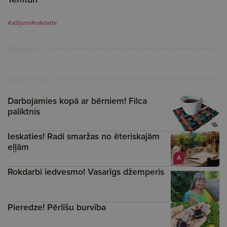
#adījumi
#rokdarbi
Reklāma
Turpini lasīt
Darbojamies kopā ar bērniem! Filca
paliktnis
Ieskaties! Radi smaržas no ēteriskajām
eļļām
A
Rokdarbi iedvesmo! Vasarīgs džemperis
Pieredze! Pērlīšu burvība