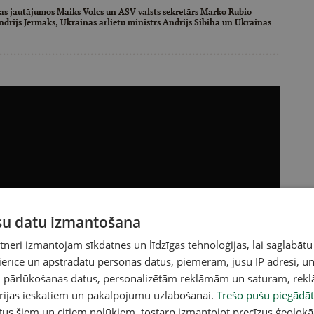
as jautājumos Maiks Volcs un ASV valsts sekretārs Marko Rubio
drijs Jermaks, Ukrainas ārlietu ministrs Andrijs Sibiha un Ukrainas
ūsu datu izmantošana
eri izmantojam sīkdatnes un līdzīgas tehnoloģijas, lai saglabātu
 ierīcē un apstrādātu personas datus, piemēram, jūsu IP adresi, un
un pārlūkošanas datus, personalizētām reklāmām un saturam, rek
orijas ieskatiem un pakalpojumu uzlabošanai.
Trešo pušu piegādāt
tus šiem un citiem nolūkiem, tostarp izmantojot precīzus ģeolokā