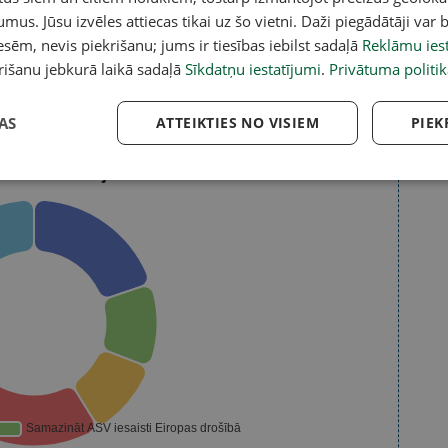
umus. Jūsu izvēles attiecas tikai uz šo vietni. Daži piegādātāji var b
sēm, nevis piekrišanu; jums ir tiesības iebilst sadaļā
Reklāmu iest
rišanu jebkurā laikā sadaļā
Sīkdatņu iestatījumi
.
Privātuma politik
AS
ATTEIKTIES NO VISIEM
PIEK
ībā uz Krieviju un Ukrainu?