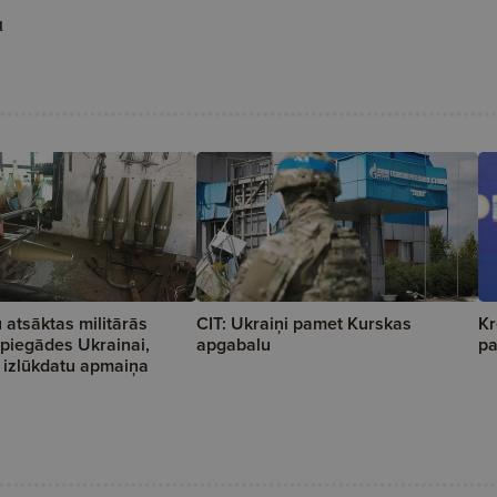
u
 atsāktas militārās
CIT: Ukraiņi pamet Kurskas
Kr
 piegādes Ukrainai,
apgabalu
pa
ī izlūkdatu apmaiņa