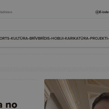
te, Vladislava, Vladislavs
E-izd
ORTS
•
KULTŪRA
•
BRĪVBRĪDIS
•
HOBIJI
•
KARIKATŪRA
•
PROJEKTI
•
a no