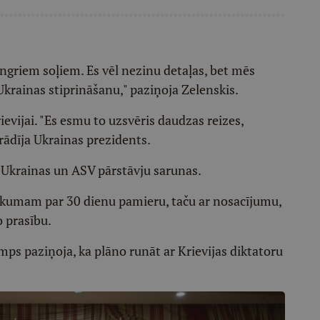
ingriem soļiem. Es vēl nezinu detaļas, bet mēs
Ukrainas stiprināšanu," paziņoja Zelenskis.
rievijai. "Es esmu to uzsvēris daudzas reizes,
ādīja Ukrainas prezidents.
 Ukrainas un ASV pārstāvju sarunas.
likumam par 30 dienu pamieru, taču ar nosacījumu,
o prasību.
s paziņoja, ka plāno runāt ar Krievijas diktatoru