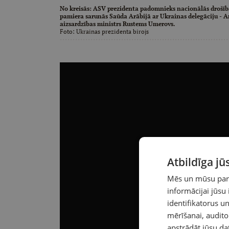
No kreisās: ASV prezidenta padomnieks nacionālās drošīb
pamiera sarunās Saūda Arābijā ar Ukrainas delegāciju - An
aizsardzības ministrs Rustems Umerovs.
Foto:
Ukrainas prezidenta birojs
Atbildīga j
Mēs un mūsu partn
informācijai jūsu
identifikatorus 
mērīšanai, audit
apstrādāt jūsu da