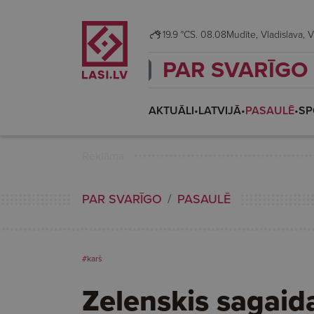
19.9 °C
S. 08.08
Mudī
PAR SVARĪGO
AKTUĀLI
•
LATVIJĀ
•
PASAULĒ
•
SP
Reklāma
PAR SVARĪGO
PASAULĒ
#karš
Zelenskis sagaid