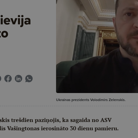
ievija
to
Ukrainas prezidents Volodimirs Zelenskis.
kis trešdien paziņojis, ka sagaida no ASV
dīs Vašingtonas ierosināto 30 dienu pamieru.