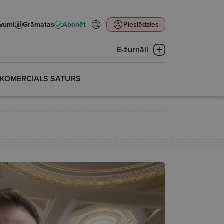
evumi
Grāmatas
Abonēt
Pieslēdzies
E-žurnāli
KOMERCIĀLS SATURS