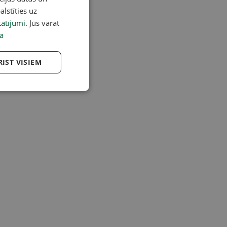
alstīties uz
atījumi
. Jūs varat
a
RIST VISIEM