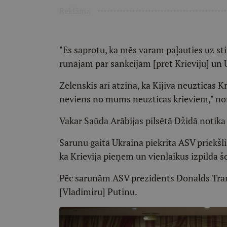
Reklāma
"Es saprotu, ka mēs varam paļauties uz st
runājam par sankcijām [pret Krieviju] un 
Zelenskis arī atzina, ka Kijiva neuzticas K
neviens no mums neuzticas krieviem," nor
Vakar Saūda Arābijas pilsētā Džidā notika
Sarunu gaitā Ukraina piekrita ASV priekš
ka Krievija pieņem un vienlaikus izpilda š
Pēc sarunām ASV prezidents Donalds Tramp
[Vladimiru] Putinu.