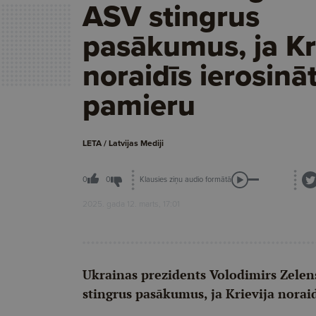
ASV stingrus
pasākumus, ja Kr
noraidīs ierosinā
pamieru
LETA / Latvijas Mediji
Klausies ziņu audio formātā
0
0
2025. gada 12. marts, 17:01
Ukrainas prezidents Volodimirs Zelens
stingrus pasākumus, ja Krievija norai