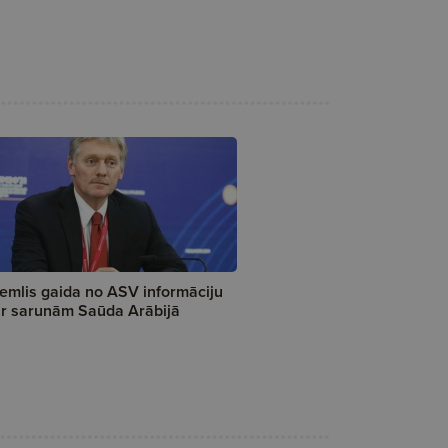
emlis gaida no ASV informāciju
r sarunām Saūda Arābijā