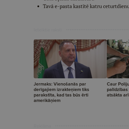
Tavā e-pasta kastītē katru ceturtdien
Ieteiktie raksti
Jermaks: Vienošanās par
Caur Poliju
derīgajiem izrakteņiem tiks
palīdzības
parakstīta, kad tas būs ērti
atsākta ar
amerikāņiem
Reklāma