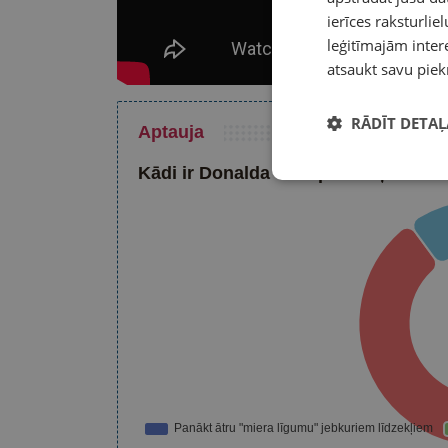
ierīces raksturliel
leģitīmajām intere
atsaukt savu piek
RĀDĪT DETAĻ
Aptauja
Kādi ir Donalda Trampa mērķi attiec