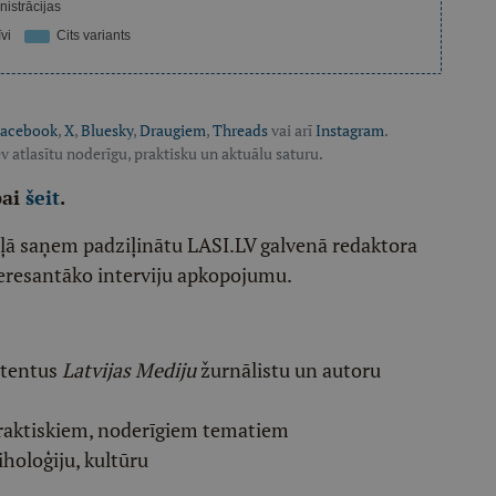
acebook
,
X
,
Bluesky
,
Draugiem
,
Threads
vai arī
Instagram
.
v atlasītu noderīgu, praktisku un aktuālu saturu.
pai
šeit
.
ēļā saņem padziļinātu LASI.LV galvenā redaktora
eresantāko interviju apkopojumu.
etentus
Latvijas Mediju
žurnālistu un autoru
raktiskiem, noderīgiem tematiem
iholoģiju, kultūru