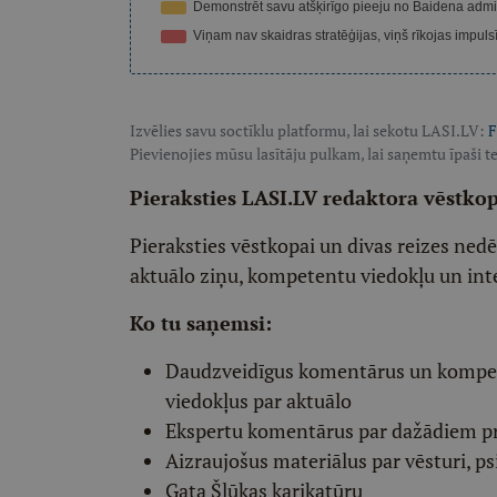
Izvēlies savu soctīklu platformu, lai sekotu LASI.LV:
F
Pievienojies mūsu lasītāju pulkam, lai saņemtu īpaši te
Pieraksties LASI.LV redaktora vēstko
Pieraksties vēstkopai un divas reizes ned
aktuālo ziņu, kompetentu viedokļu un int
Ko tu saņemsi:
Daudzveidīgus komentārus un komp
viedokļus par aktuālo
Ekspertu komentārus par dažādiem p
Aizraujošus materiālus par vēsturi, ps
Gata Šļūkas karikatūru