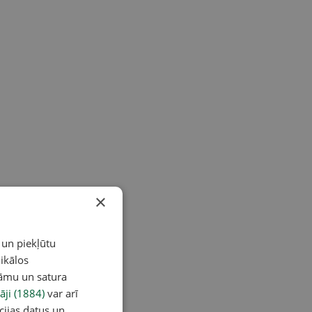
×
 un piekļūtu
ikālos
lāmu un satura
āji (1884)
var arī
cijas datus un