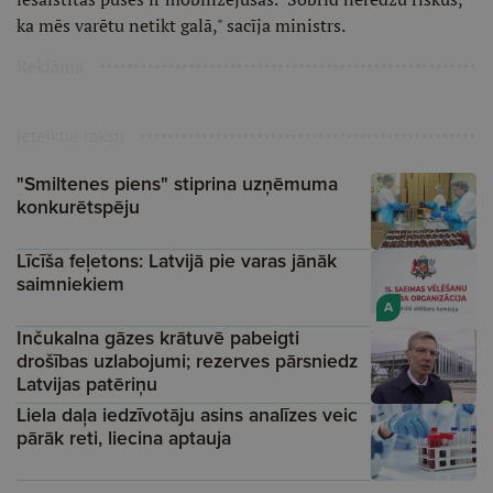
ka mēs varētu netikt galā," sacīja ministrs.
Reklāma
Ieteiktie raksti
"Smiltenes piens" stiprina uzņēmuma
konkurētspēju
Līcīša feļetons: Latvijā pie varas jānāk
saimniekiem
A
Inčukalna gāzes krātuvē pabeigti
drošības uzlabojumi; rezerves pārsniedz
Latvijas patēriņu
Liela daļa iedzīvotāju asins analīzes veic
pārāk reti, liecina aptauja