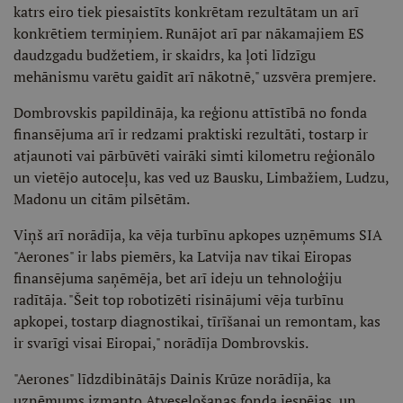
katrs eiro tiek piesaistīts konkrētam rezultātam un arī
konkrētiem termiņiem. Runājot arī par nākamajiem ES
daudzgadu budžetiem, ir skaidrs, ka ļoti līdzīgu
mehānismu varētu gaidīt arī nākotnē," uzsvēra premjere.
Dombrovskis papildināja, ka reģionu attīstībā no fonda
finansējuma arī ir redzami praktiski rezultāti, tostarp ir
atjaunoti vai pārbūvēti vairāki simti kilometru reģionālo
un vietējo autoceļu, kas ved uz Bausku, Limbažiem, Ludzu,
Madonu un citām pilsētām.
Viņš arī norādīja, ka vēja turbīnu apkopes uzņēmums SIA
"Aerones" ir labs piemērs, ka Latvija nav tikai Eiropas
finansējuma saņēmēja, bet arī ideju un tehnoloģiju
radītāja. "Šeit top robotizēti risinājumi vēja turbīnu
apkopei, tostarp diagnostikai, tīrīšanai un remontam, kas
ir svarīgi visai Eiropai," norādīja Dombrovskis.
"Aerones" līdzdibinātājs Dainis Krūze norādīja, ka
uzņēmums izmanto Atveseļošanas fonda iespējas, un