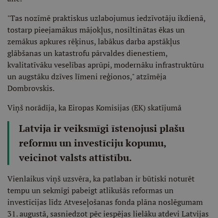
"Tas nozīmē praktiskus uzlabojumus iedzīvotāju ikdienā,
tostarp pieejamākus mājokļus, nosiltinātas ēkas un
zemākus apkures rēķinus, labākus darba apstākļus
glābšanas un katastrofu pārvaldes dienestiem,
kvalitatīvāku veselības aprūpi, modernāku infrastruktūru
un augstāku dzīves līmeni reģionos," atzīmēja
Dombrovskis.
Viņš norādīja, ka Eiropas Komisijas (EK) skatījumā
Latvija ir veiksmīgi īstenojusi plašu
reformu un investīciju kopumu,
veicinot valsts attīstību.
Vienlaikus viņš uzsvēra, ka patlaban ir būtiski noturēt
tempu un sekmīgi pabeigt atlikušās reformas un
investīcijas līdz Atveseļošanas fonda plāna noslēgumam
31. augustā, sasniedzot pēc iespējas lielāku atdevi Latvijas