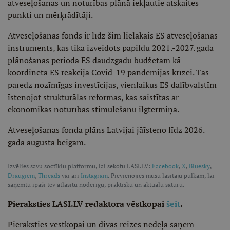
atveseļošanas un noturības plānā iekļautie atskaites
punkti un mērķrādītāji.
Atveseļošanas fonds ir līdz šim lielākais ES atveseļošanas
instruments, kas tika izveidots papildu 2021.-2027. gada
plānošanas perioda ES daudzgadu budžetam kā
koordinēta ES reakcija Covid-19 pandēmijas krīzei. Tas
paredz nozīmīgas investīcijas, vienlaikus ES dalībvalstīm
īstenojot strukturālas reformas, kas saistītas ar
ekonomikas noturības stimulēšanu ilgtermiņā.
Atveseļošanas fonda plāns Latvijai jāīsteno līdz 2026.
gada augusta beigām.
Izvēlies savu soctīklu platformu, lai sekotu LASI.LV:
Facebook
,
X
,
Bluesky
,
Draugiem
,
Threads
vai arī
Instagram
. Pievienojies mūsu lasītāju pulkam, lai
saņemtu īpaši tev atlasītu noderīgu, praktisku un aktuālu saturu.
Pieraksties LASI.LV redaktora vēstkopai
šeit
.
Pieraksties vēstkopai un divas reizes nedēļā saņem