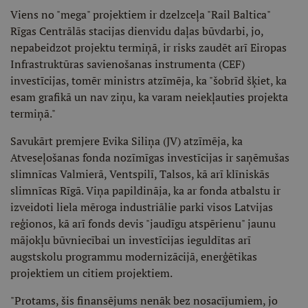
Viens no "mega" projektiem ir dzelzceļa "Rail Baltica"
Rīgas Centrālās stacijas dienvidu daļas būvdarbi, jo,
nepabeidzot projektu termiņā, ir risks zaudēt arī Eiropas
Infrastruktūras savienošanas instrumenta (CEF)
investīcijas, tomēr ministrs atzīmēja, ka "šobrīd šķiet, ka
esam grafikā un nav ziņu, ka varam neiekļauties projekta
termiņā."
Savukārt premjere Evika Siliņa (JV) atzīmēja, ka
Atveseļošanas fonda nozīmīgas investīcijas ir saņēmušas
slimnīcas Valmierā, Ventspilī, Talsos, kā arī klīniskās
slimnīcas Rīgā. Viņa papildināja, ka ar fonda atbalstu ir
izveidoti liela mēroga industriālie parki visos Latvijas
reģionos, kā arī fonds devis "jaudīgu atspērienu" jaunu
mājokļu būvniecībai un investīcijas ieguldītas arī
augstskolu programmu modernizācijā, enerģētikas
projektiem un citiem projektiem.
"Protams, šis finansējums nenāk bez nosacījumiem, jo