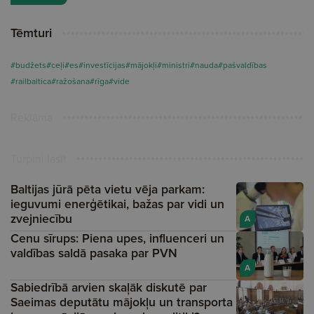
Tēmturi
#budžets
#ceļi
#es
#investīcijas
#mājokļi
#ministri
#nauda
#pašvaldības
#railbaltica
#ražošana
#rīga
#vide
Reklāma
Turpini lasīt
Baltijas jūrā pēta vietu vēja parkam:
ieguvumi enerģētikai, bažas par vidi un
zvejniecību
A
Cenu sīrups: Piena upes, influenceri un
valdības saldā pasaka par PVN
A
Sabiedrībā arvien skaļāk diskutē par
Saeimas deputātu mājokļu un transporta