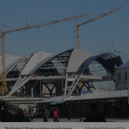
"Rail Baltica" Rīgas centrālais mezgls posms.
Foto: Evija Trifanova/LETA