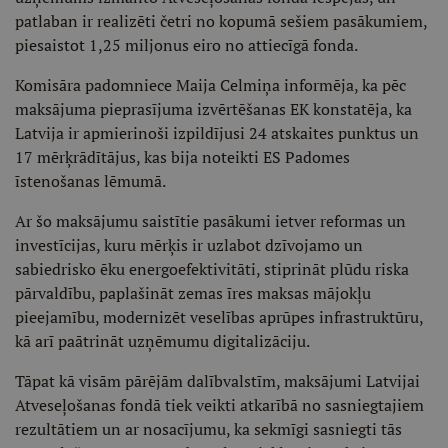
patlaban ir realizēti četri no kopumā sešiem pasākumiem,
piesaistot 1,25 miljonus eiro no attiecīgā fonda.
Komisāra padomniece Maija Celmiņa informēja, ka pēc
maksājuma pieprasījuma izvērtēšanas EK konstatēja, ka
Latvija ir apmierinoši izpildījusi 24 atskaites punktus un
17 mērķrādītājus, kas bija noteikti ES Padomes
īstenošanas lēmumā.
Ar šo maksājumu saistītie pasākumi ietver reformas un
investīcijas, kuru mērķis ir uzlabot dzīvojamo un
sabiedrisko ēku energoefektivitāti, stiprināt plūdu riska
pārvaldību, paplašināt zemas īres maksas mājokļu
pieejamību, modernizēt veselības aprūpes infrastruktūru,
kā arī paātrināt uzņēmumu digitalizāciju.
Tāpat kā visām pārējām dalībvalstīm, maksājumi Latvijai
Atveseļošanas fondā tiek veikti atkarībā no sasniegtajiem
rezultātiem un ar nosacījumu, ka sekmīgi sasniegti tās