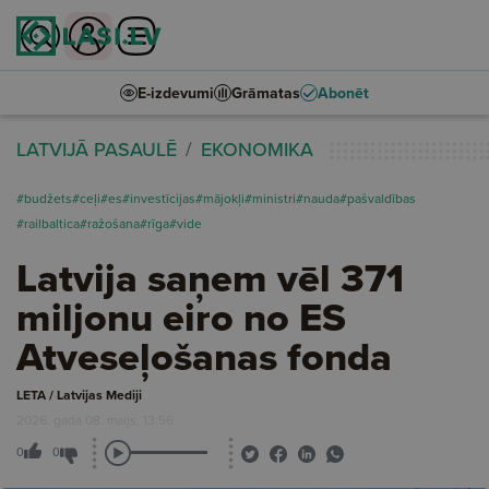
E-izdevumi
Grāmatas
Abonēt
LATVIJĀ PASAULĒ
EKONOMIKA
#budžets
#ceļi
#es
#investīcijas
#mājokļi
#ministri
#nauda
#pašvaldības
#railbaltica
#ražošana
#rīga
#vide
Latvija saņem vēl 371
miljonu eiro no ES
Atveseļošanas fonda
LETA / Latvijas Mediji
2026. gada 08. maijs, 13:56
0
0