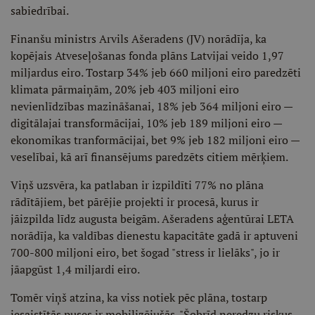
sabiedrībai.
Finanšu ministrs Arvils Ašeradens (JV) norādīja, ka
kopējais Atveseļošanas fonda plāns Latvijai veido 1,97
miljardus eiro. Tostarp 34% jeb 660 miljoni eiro paredzēti
klimata pārmaiņām, 20% jeb 403 miljoni eiro
nevienlīdzības mazināšanai, 18% jeb 364 miljoni eiro —
digitālajai transformācijai, 10% jeb 189 miljoni eiro —
ekonomikas tranformācijai, bet 9% jeb 182 miljoni eiro —
veselībai, kā arī finansējums paredzēts citiem mērķiem.
Viņš uzsvēra, ka patlaban ir izpildīti 77% no plāna
rādītājiem, bet pārējie projekti ir procesā, kurus ir
jāizpilda līdz augusta beigām. Ašeradens aģentūrai LETA
norādīja, ka valdības dienestu kapacitāte gadā ir aptuveni
700-800 miljoni eiro, bet šogad "stress ir lielāks", jo ir
jāapgūst 1,4 miljardi eiro.
Tomēr viņš atzina, ka viss notiek pēc plāna, tostarp
iesaistītās puses ir mobilizējušās. "Šobrīd neredzu riskus,