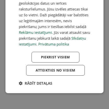
ģeolokācijas datus un ierīces
raksturlielumus. Jūsu izvēles attiecas tikai
uz šo vietni. Daži piegādātāji var balstīties
uz leģitīmajām interesēm, nevis
piekrišanu; jums ir tiesības iebilst sadaļā
Reklāmu iestatījumi
. Jūs varat atsaukt savu
piekrišanu jebkurā laikā sadaļā
Sīkdatņu
iestatījumi
.
Privātuma politika
PIEKRIST VISIEM
ATTEIKTIES NO VISIEM
RĀDĪT DETAĻAS