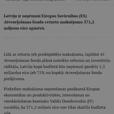
Latvija ir saņēmusi Eiropas Savienības (ES)
Atveseļošanas fonda ceturto maksājumu 371,2
miljonu eiro apmērā.
Reklāma
Līdz ar ceturto jeb priekšpēdējo maksājumu, izpildot 41
Atveseļošanas fonda plānā noteikto reformu un investīciju
rādītāju, Latvija kopā budžetā būs saņēmusi gandrīz 1,5
miljardus eiro jeb 75% no kopējā Atveseļošanas fonda
piešķīruma.
Piektdien maksājuma saņemšanas pasākumā Eiropas
ekonomikas un produktivitātes, īstenošanas un
vienkāršošanas komisārs Valdis Dombrovskis (JV)
norādīja, ka 371,2 miljoni eiro nav tikai skaitlis budžeta
ailē.