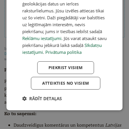
ģeolokācijas datus un ierīces
raksturlielumus. Jūsu izvēles attiecas tikai
uz šo vietni. Daži piegādātāji var balstīties
uz leģitīmajām interesēm, nevis
piekrišanu; jums ir tiesības iebilst sadaļā
Reklāmu iestatījumi
. Jūs varat atsaukt savu
piekrišanu jebkurā laikā sadaļā
Sīkdatņu
Izvēlies savu soctīklu platformu, lai sekotu LASI.LV:
Facebook
,
X
,
Bluesky
,
iestatījumi
.
Privātuma politika
Draugiem
,
Threads
vai arī
Instagram
. Pievienojies mūsu lasītāju pulkam, lai
saņemtu īpaši tev atlasītu noderīgu, praktisku un aktuālu saturu.
PIEKRIST VISIEM
Pieraksties LASI.LV redaktora vēstkopai
šeit
.
Pieraksties vēstkopai un divas reizes nedēļā saņem
ATTEIKTIES NO VISIEM
padziļinātu LASI.LV galvenā redaktora aktuālo ziņu,
kompetentu viedokļu un interesantāko interviju
RĀDĪT DETAĻAS
apkopojumu.
Ko tu saņemsi:
Daudzveidīgus komentārus un kompetentus
Latvijas