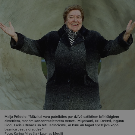
Maija Prēdele: "Mūzikai varu pateikties par dzīvē satiktiem brīnišķīgiem
cilvēkiem, manām koncertmeistarēm Venetu Miķelsoni, Ilzi Dzērvi, Ingūnu
Liedi, Larisu Bulavu un Vitu Kalnciemu, ar kuru arī tagad spēlējam kopā
baznīcā Jēzus draudzē."
Foto: Karīna Miezāja / Latvijas Mediji