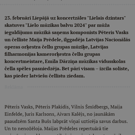
23. februārī Liepājā uz koncertzāles "Lielais dzintars"
skatuves "Lielo mūzikas balvu 2024" par mūža
ieguldījumu mūzikā saņems komponists Pēteris Vasks
un čelliste Maija Prēdele, ilggadēja Latvijas Nacionālās
operas orķestra čellu grupas mūziķe, Latvijas
filharmonijas kamerorķestra čellu grupas
koncertmeistare, Emīla Dārziņa mūzikas vidusskolas
čella spēles pasniedzēja. Bet pāri visam – izcila soliste,
kas pieder latviešu čellistu ziedam.
Reklāma
Pēteris Vasks, Pēteris Plakidis, Vilnis Šmīdbergs, Maija
Einfelde, Juris Karlsons, Aivars Kalējs, no jaunākām
paaudzēm Santa Bušs labprāt viņai uzticēja savus darbus.
Un to nenožēloja. Maijas Prēdeles repertuārā tie