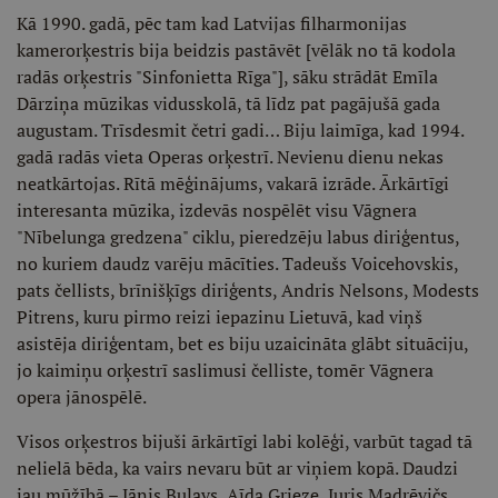
Kā 1990. gadā, pēc tam kad Latvijas filharmonijas
kamerorķestris bija beidzis pastāvēt [vēlāk no tā kodola
radās orķestris "Sinfonietta Rīga"], sāku strādāt Emīla
Dārziņa mūzikas vidusskolā, tā līdz pat pagājušā gada
augustam. Trīsdesmit četri gadi… Biju laimīga, kad 1994.
gadā radās vieta Operas orķestrī. Nevienu dienu nekas
neatkārtojas. Rītā mēģinājums, vakarā izrāde. Ārkārtīgi
interesanta mūzika, izdevās nospēlēt visu Vāgnera
"Nībelunga gredzena" ciklu, pieredzēju labus diriģentus,
no kuriem daudz varēju mācīties. Tadeušs Voicehovskis,
pats čellists, brīnišķīgs diriģents, Andris Nelsons, Modests
Pitrens, kuru pirmo reizi iepazinu Lietuvā, kad viņš
asistēja diriģentam, bet es biju uzaicināta glābt situāciju,
jo kaimiņu orķestrī saslimusi čelliste, tomēr Vāgnera
opera jānospēlē.
Visos orķestros bijuši ārkārtīgi labi kolēģi, varbūt tagad tā
nelielā bēda, ka vairs nevaru būt ar viņiem kopā. Daudzi
jau mūžībā – Jānis Bulavs, Aīda Grieze, Juris Madrēvičs…