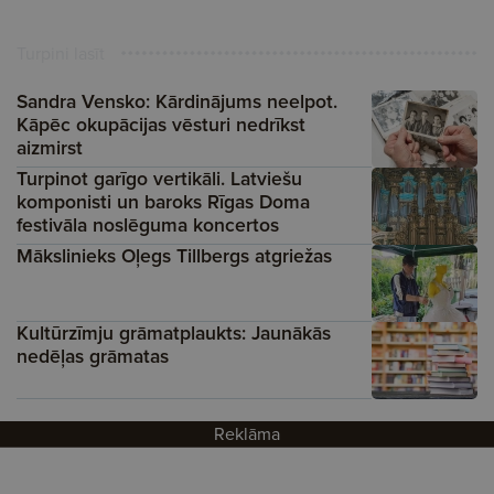
Turpini lasīt
Sandra Vensko: Kārdinājums neelpot.
Kāpēc okupācijas vēsturi nedrīkst
aizmirst
Turpinot garīgo vertikāli. Latviešu
komponisti un baroks Rīgas Doma
festivāla noslēguma koncertos
Mākslinieks Oļegs Tillbergs atgriežas
Kultūrzīmju grāmatplaukts: Jaunākās
nedēļas grāmatas
Reklāma