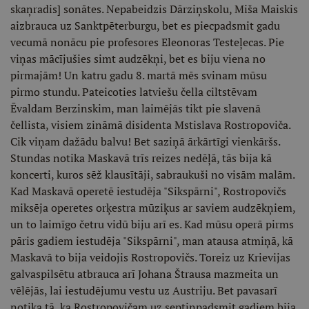
skaņradis] sonātes. Nepabeidzis Dārziņskolu, Miša Maiskis
aizbrauca uz Sanktpēterburgu, bet es piecpadsmit gadu
vecumā nonācu pie profesores Eleonoras Testeļecas. Pie
viņas mācījušies simt audzēkņi, bet es biju viena no
pirmajām! Un katru gadu 8. martā mēs svinam mūsu
pirmo stundu. Pateicoties latviešu čella ciltstēvam
Ēvaldam Berzinskim, man laimējās tikt pie slavenā
čellista, visiem zināmā disidenta Mstislava Rostropoviča.
Cik viņam dažādu balvu! Bet saziņā ārkārtīgi vienkāršs.
Stundas notika Maskavā trīs reizes nedēļā, tās bija kā
koncerti, kuros sēž klausītāji, sabraukuši no visām malām.
Kad Maskavā operetē iestudēja "Sikspārni", Rostropovičs
miksēja operetes orķestra mūziķus ar saviem audzēkņiem,
un to laimīgo četru vidū biju arī es. Kad mūsu operā pirms
pāris gadiem iestudēja "Sikspārni", man atausa atmiņā, kā
Maskavā to bija veidojis Rostropovičs. Toreiz uz Krievijas
galvaspilsētu atbrauca arī Johana Štrausa mazmeita un
vēlējās, lai iestudējumu vestu uz Austriju. Bet pavasarī
notika tā, ka Rostropovičam uz septiņpadsmit gadiem bija