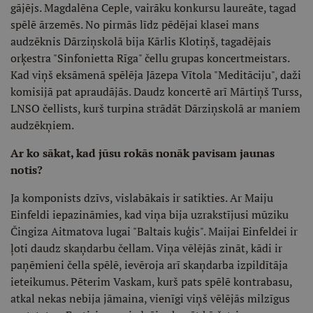
gājējs. Magdalēna Ceple, vairāku konkursu laureāte, tagad
spēlē ārzemēs. No pirmās līdz pēdējai klasei mans
audzēknis Dārziņskolā bija Kārlis Klotiņš, tagadējais
orķestra "Sinfonietta Rīga" čellu grupas koncertmeistars.
Kad viņš eksāmenā spēlēja Jāzepa Vītola "Meditāciju", daži
komisijā pat apraudājās. Daudz koncertē arī Mārtiņš Turss,
LNSO čellists, kurš turpina strādāt Dārziņskolā ar maniem
audzēkņiem.
Ar ko sākat, kad jūsu rokās nonāk pavisam jaunas
notis?
Ja komponists dzīvs, vislabākais ir satikties. Ar Maiju
Einfeldi iepazināmies, kad viņa bija uzrakstījusi mūziku
Čingiza Aitmatova lugai "Baltais kuģis". Maijai Einfeldei ir
ļoti daudz skaņdarbu čellam. Viņa vēlējās zināt, kādi ir
paņēmieni čella spēlē, ievēroja arī skaņdarba izpildītāja
ieteikumus. Pēterim Vaskam, kurš pats spēlē kontrabasu,
atkal nekas nebija jāmaina, vienīgi viņš vēlējās milzīgus