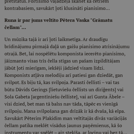
pretstatus. Fortisimo vajadzēja skanēt kā četriem
kontrabasiem, savukārt ļoti klusināti pianisimo…
Runa ir par jums veltīto Pētera Vaska "Grāmatu
čellam"…
Un mūzika tajā ir arī ļoti laikmetīga. Ar draudīgu
brīdinājumu pirmajā daļā un gaišu pianisimo atrisinājumu
otrajā. Bet, lai nospēlētu komponista iecerēto pianisimo,
jāizmanto visas trīs čella stīgas un pašam izpildītājam
jābūt ļoti mierīgam, iekšēji jādzied visam līdzi.
Komponists atļāva melodiju arī patiesi gan dziedāt, gan
svilpot. Es biju tā, kas svilpoja. Parasti čellisti – vai tas
būtu Dāvids Gerings [lietuviešu čellists un diriģents] vai
Sola Gabeta [argentīniešu čelliste], vai arī Gunta Ābele –
visi dzied, bet man tā balss nav tāda, tāpēc es vienīgā
svilpoju. Mana svilpošana gan drīzāk ir kā dvaša, kā elpa.
Savukārt Pēterim Plakidim man veltītajās divās variācijās
čellam patika meklēt visādus jaunus paņēmienus, kā šo
instrumentu var spēlēt – aiz steķīša, ar lociņu vai bez tā…