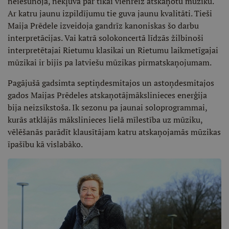
neiesūnoja, nekļuva par tikai vienreiz atskaņotu mūziku.
Ar katru jaunu izpildījumu tie guva jaunu kvalitāti. Tieši
Maija Prēdele izveidoja gandrīz kanoniskas šo darbu
interpretācijas. Vai katrā solokoncertā līdzās žilbinoši
interpretētajai Rietumu klasikai un Rietumu laikmetīgajai
mūzikai ir bijis pa latviešu mūzikas pirmatskaņojumam.
Pagājušā gadsimta septiņdesmitajos un astoņdesmitajos
gados Maijas Prēdeles atskaņotājmākslinieces enerģija
bija neizsīkstoša. Ik sezonu pa jaunai soloprogrammai,
kurās atklājās mākslinieces lielā mīlestība uz mūziku,
vēlēšanās parādīt klausītājam katru atskaņojamās mūzikas
īpašību kā vislabāko.