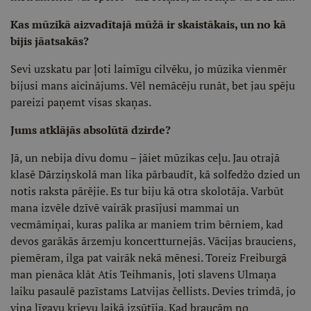
Kas mūzikā aizvadītajā mūžā ir skaistākais, un no kā
bijis jāatsakās?
Sevi uzskatu par ļoti laimīgu cilvēku, jo mūzika vienmēr
bijusi mans aicinājums. Vēl nemācēju runāt, bet jau spēju
pareizi paņemt visas skaņas.
Jums atklājās absolūtā dzirde?
Jā, un nebija divu domu – jāiet mūzikas ceļu. Jau otrajā
klasē Dārziņskolā man lika pārbaudīt, kā solfedžo dzied un
notis raksta pārējie. Es tur biju kā otra skolotāja. Varbūt
mana izvēle dzīvē vairāk prasījusi mammai un
vecmāmiņai, kuras palika ar maniem trim bērniem, kad
devos garākās ārzemju koncertturnejās. Vācijas brauciens,
piemēram, ilga pat vairāk nekā mēnesi. Toreiz Freiburgā
man pienāca klāt Atis Teihmanis, ļoti slavens Ulmaņa
laiku pasaulē pazīstams Latvijas čellists. Devies trimdā, jo
viņa līgavu krievu laikā izsūtīja. Kad braucām no