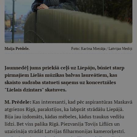
Maija Prēdele.
Foto:
Karīna Miezāja
/ Latvijas Mediji
Jaunnedēļ jums priekšā ceļš uz Liepāju, būsiet starp
pirmajiem Lielās mūzikas balvas laureātiem, kas
skaisto sudraba statueti saņems uz koncertzāles
"Lielais dzintars" skatuves.
M. Prēdele:
Kas interesanti, kad pēc aspirantūras Maskavā
atgriezos Rīgā, parakstījos, ka labprāt strādāšu Liepājā.
Bija jau izdomāts, kādas mēbeles, kādus traukus vedīšu
līdzi. Bet viss palika Rīgā. Piezvanīja Tovijs Lifšics un
uzaicināja strādāt Latvijas filharmonijas kamerorķestrī.