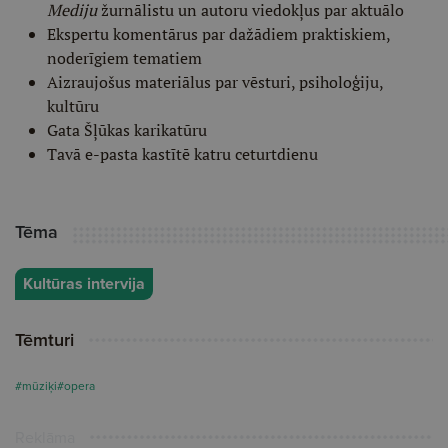
Mediju
žurnālistu un autoru viedokļus par aktuālo
Ekspertu komentārus par dažādiem praktiskiem,
noderīgiem tematiem
Aizraujošus materiālus par vēsturi, psiholoģiju,
kultūru
Gata Šļūkas karikatūru
Tavā e-pasta kastītē katru ceturtdienu
Tēma
Kultūras intervija
Tēmturi
#mūziķi
#opera
Reklāma