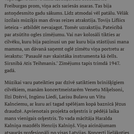
Freiburgas prom, viņa acīs sariesās asaras. Tas bija
astoņdesmito gadu sākums. Līdz atmodai vēl patālu. Vēlāk
izcilais mūziķis man divas reizes atrakstīja. Tovijs Lifšics
ieteica – atbildēt nevajagot. Tomēr uzrakstīju. Pateicībā
par atsūtīto ogles zīmējumu. Vai nav kolosāli tikties ar
cilvēku, kuru bija pazinusi un par kuru bija stāstījusi mana
mamma, un dāvanā saņemt oglē zīmētu viņa portretu ar
ierakstu: "Pasaulē nav skaistāka instrumenta kā čells.
Sirsnībā Atis Teihmanis." Zīmējums tapis trimdā 1947.
gadā.
Mūzikai varu pateikties par dzīvē satiktiem brīnišķīgiem
cilvēkiem, manām koncertmeistarēm Venetu Miķelsoni,
Ilzi Dzērvi, Ingūnu Liedi, Larisu Bulavu un Vitu
Kalnciemu, ar kuru arī tagad spēlējam kopā baznīcā Jēzus
draudzē. Apvienotais projekta orķestris ir pēdējā laika
mans vienīgais orķestris. To vada mācītāja Haralda
Kalniņa mazdēls Henrijs Kalniņš. Viņa aicinājumam
atsaucās profesionāļi no visas Latvijas. Koncerti lielākoties