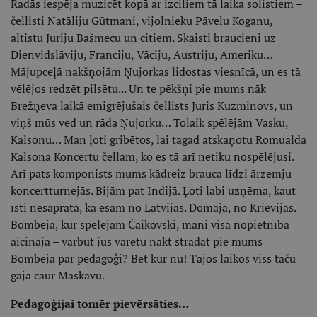
Radās iespēja muzicēt kopā ar izciliem tā laika solistiem –
čellisti Natāliju Gūtmani, vijolnieku Pāvelu Koganu,
altistu Juriju Bašmecu un citiem. Skaisti braucieni uz
Dienvidslāviju, Franciju, Vāciju, Austriju, Ameriku…
Mājupceļā nakšņojām Ņujorkas lidostas viesnīcā, un es tā
vēlējos redzēt pilsētu... Un te pēkšņi pie mums nāk
Brežņeva laikā emigrējušais čellists Juris Kuzminovs, un
viņš mūs ved un rāda Ņujorku… Tolaik spēlējām Vasku,
Kalsonu… Man ļoti gribētos, lai tagad atskaņotu Romualda
Kalsona Koncertu čellam, ko es tā arī netiku nospēlējusi.
Arī pats komponists mums kādreiz brauca līdzi ārzemju
koncertturnejās. Bijām pat Indijā. Ļoti labi uzņēma, kaut
īsti nesaprata, ka esam no Latvijas. Domāja, no Krievijas.
Bombejā, kur spēlējām Čaikovski, mani visā nopietnībā
aicināja – varbūt jūs varētu nākt strādāt pie mums
Bombejā par pedagoģi? Bet kur nu! Tajos laikos viss taču
gāja caur Maskavu.
Pedagoģijai tomēr pievērsāties…