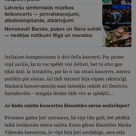
Latviešu simfoniskās mūzikas
lielkoncerts — pirmatskaņojumi,
atkalsastapšanās, atkārtojumi
Nenokavē! Baroks, puķes un Siera svētki
— nedēļas notikumi Rīgā un novados
Izcilajam komponistam ir divi čella koncerti. Par pirmo
viņš sacījis, ka to var spēlēt visi čellisti, bet to otro gan
tikai daži. Ja izstāstītu, par ko ir tas otrais koncerts, autoru
pieliktu pie sienas. Arī tādi teicieni bija viņam raksturīgi.
Maskavā konservatorijā man laimējās redzēt arī Dmitriju
Šostakoviču – staigāja lēnām tāds vīrs ar spieķīti…
Ar kādu sajūtu koncertos klausāties savus audzēkņus?
Pirmajos gados ļoti uztraucos, kā viņi tiks galā, bet pēdējā
laikā iestājusies miera sajūta. Esmu gājusi klausīties Marka
Viļenska koncertus, jo viņš bija ļoti savdabīgs, sava ceļa