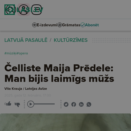
E-izdevumi
Grāmatas
Abonēt
LATVIJĀ PASAULĒ
KULTŪRZĪMES
#mūziķi
#opera
Čelliste Maija Prēdele:
Man bijis laimīgs mūžs
Vita Krauja / Latvijas Avīze
2025. gada 12. februāris, 17:00
0
1