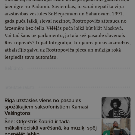
jāemigrē no Padomju Savienības, jo varai nepatika viņa
aizstāvības vēstules Solžeņicinam un Saharovam. 1991.
gada puča laikā, sievai nezinot, Rostropovičs atbrauca no
ārzemēm bez čella. Vēlējās puča laikā būt klāt Maskavā.
Vai tad šaus uz parlamentu, ja tajā sēž pasaulē slavenais
Rostropovičs? Ir pat fotogrāfija, kur jauns puisis aizmidzis,
atbalstījis galvu uz Rostropoviča pleca un mūziķa rokā
iespiedis savu automātu.
Reklāma
Ieteiktie raksti
Rīgā uzstāsies viens no pasaules
spožākajiem saksofonistiem Kamasi
Vašingtons
Šnē: Orķestris šobrīd ir tādā
mākslinieciskā varēšanā, ka mūziķi spēj
nospēlēt jebko
A