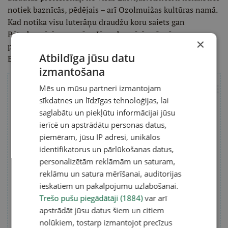
notiek baznīcās, pēdējais – arī Ozolmuižas kultūras namā.
Kad notika visu luterāņu draudžu koru saiets gan
Pēterbaznīcā, gan mūsu Jēzus baznīcā, arī mēs
×
piedalījāmies. Koncertu daudz, ar labām atsauksmēm.
Atbildīga jūsu datu
Esam neliels orķestris, taču gandarījums liels.
izmantošana
Mēs un mūsu partneri izmantojam
Aptauja
sīkdatnes un līdzīgas tehnoloģijas, lai
Kas jums šķiet svarīgākais, lai cilvēks būtu
saglabātu un piekļūtu informācijai jūsu
veiksmīgs?
ierīcē un apstrādātu personas datus,
piemēram, jūsu IP adresi, unikālos
identifikatorus un pārlūkošanas datus,
personalizētām reklāmām un saturam,
reklāmu un satura mērīšanai, auditorijas
ieskatiem un pakalpojumu uzlabošanai.
Trešo pušu piegādātāji (1884)
var arī
apstrādāt jūsu datus šiem un citiem
nolūkiem, tostarp izmantojot precīzus