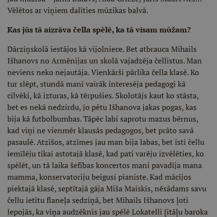
Vēlētos ar viņiem dalīties mūzikas balvā.
Kas jūs tā aizrāva čella spēlē, ka tā visam mūžam?
Dārziņskolā iestājos kā vijolniece. Bet atbrauca Mihails
Išhanovs no Armēnijas un skolā vajadzēja čellistus. Man
neviens neko nejautāja. Vienkārši pārlika čella klasē. Ko
tur slēpt, stundā mani vairāk interesēja pedagogi kā
cilvēki, kā izturas, kā tērpušies. Skolotājs kaut ko stāsta,
bet es nekā nedzirdu, jo pētu Išhanova jakas pogas, kas
bija kā futbolbumbas. Tāpēc labi saprotu mazus bērnus,
kad viņi ne vienmēr klausās pedagogos, bet prāto savā
pasaulē. Atzīšos, atzīmes jau man bija labas, bet īsti čellu
iemīlēju tikai astotajā klasē, kad pati varēju izvēlēties, ko
spēlēt, un tā laika šefības koncertos mani pavadīja mana
mamma, konservatoriju beigusi pianiste. Kad mācījos
piektajā klasē, septītajā gāja Miša Maiskis, nēsādams savu
čellu ietītu flaneļa sedziņā, bet Mihails Išhanovs ļoti
lepojās, ka viņa audzēknis jau spēlē Lokatelli [itāļu baroka