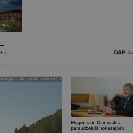
Magonis un Osinovskis
pārsūdzējuši notiesājošo