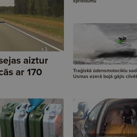
spriedumu
ejas aiztur
cās ar 170
Traģiskā ūdensmotociklu sa
Usmas ezerā bojā gājis cilvē