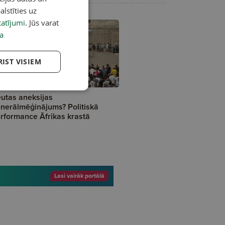
alstīties uz
atījumi
. Jūs varat
a
RIST VISIEM
A
utas aneksijas
nerālmēģinājums? Politiskā
rformance Āfrikas krastā