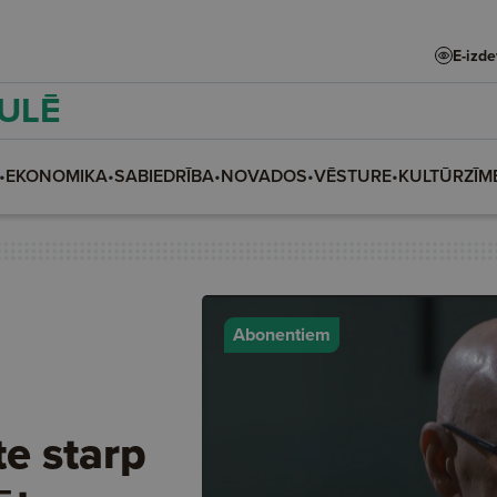
E-izd
AULĒ
•
EKONOMIKA
•
SABIEDRĪBA
•
NOVADOS
•
VĒSTURE
•
KULTŪRZĪM
Abonentiem
te starp