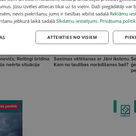
umus. Jūsu izvēles attiecas tikai uz šo vietni. Daži piegādātāji var b
sēm, nevis piekrišanu; jums ir tiesības iebilst sadaļā
Reklāmu iest
rišanu jebkurā laikā sadaļā
Sīkdatņu iestatījumi
.
Privātuma politik
AS
ATTEIKTIES NO VISIEM
PIEK
nevičs; Reitingi brīdina
Saeimas vēlēšanas ar Jāni Ikstenu.
Se
ūs neērta situācija
Kam no tautības norādīšanas bail?
ģe
pe