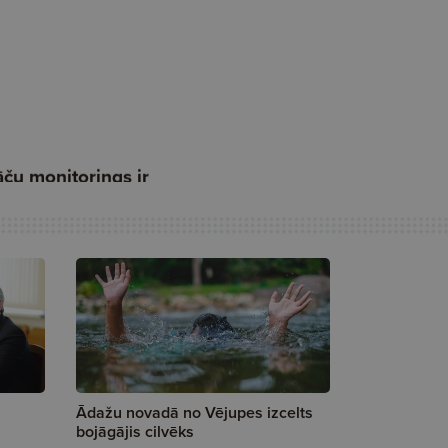
Ādažu novadā no Vējupes izcelts
bojāgājis cilvēks