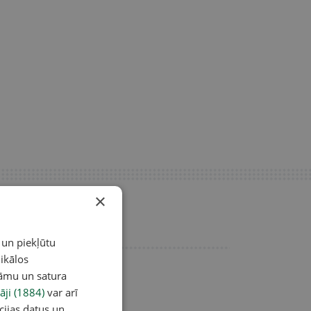
×
 un piekļūtu
ikālos
lāmu un satura
āji (1884)
var arī
cijas datus un