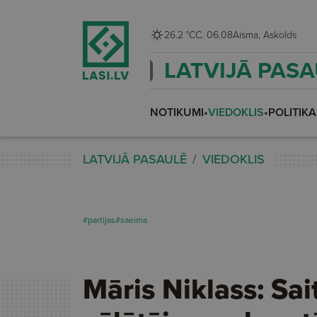
26.2 °C
C. 06.08
Aisma, Askolds
LATVIJĀ PAS
NOTIKUMI
•
VIEDOKLIS
•
POLITIKA
LATVIJĀ PASAULĒ
VIEDOKLIS
#partijas
#saeima
Māris Niklass: Sai