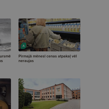
A
dursmē
Pirmajā mēnesī cenas atpakaļ vēl
ks
neraujas