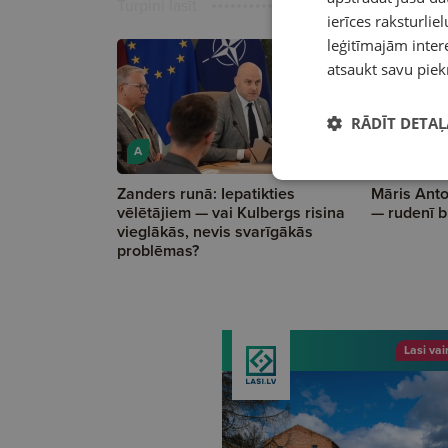
Turpini lasīt
ierīces raksturliel
leģitīmajām intere
atsaukt savu piek
RĀDĪT DETAĻ
A
A
Zanders runā: Iepatikties
Māris Anto
vēlētājiem — vai Kulbergs risina
— rudenī b
vieglākās, nevis svarīgākās
problēmas?