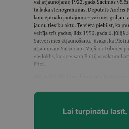
vai atjaunojams 1922. gada Saeimas vēlēša
tā laika stenogrammas. Deputāts Andris Plo
konceptuālu jautājumu – vai mēs gribam 
jaunu tiesību aktu. Te vietā piebilst, ka
veltīja trīs gadus, līdz 1993. gada 6. jūlij
Satversmes atjaunošanu. Jāsaka, ka Plotnie
atjaunosim Satversmi. Viņš no tribīnes pa
viedoklis, ka no visām Baltijas valstīm L
līdzi.
Augstākajā Padomē lēma, vai atjaunosim 
Lai turpinātu lasī