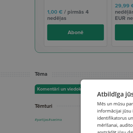
29,99 
1,00 €
/ pirmās 4
nedēļām
nedēļas
EUR ne
Abonē
Tēma
Komentāri un viedokļi
Atbildīga j
Mēs un mūsu partn
Tēmturi
informācijai jūsu
identifikatorus 
#partijas
#saeima
mērīšanai, audit
apstrādāt jūsu da