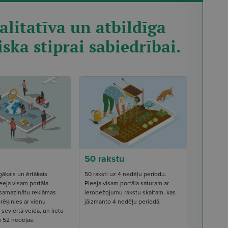
alitatīva un atbildīga
iska stiprai sabiedrībai.
50 rakstu
gākais un ērtākais
50 raksti uz 4 nedēļu periodu.
eeja visam portāla
Pieeja visam portāla saturam ar
 samazinātu reklāmas
ierobežojumu rakstu skaitam, kas
rēķinies ar vienu
jāizmanto 4 nedēļu periodā.
ev ērtā veidā, un lieto
u 52 nedēļas.