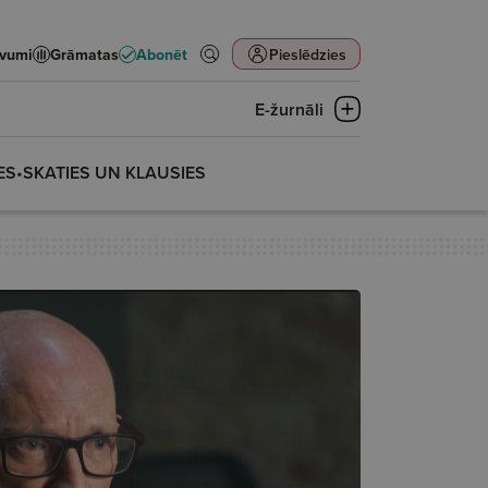
evumi
Grāmatas
Abonēt
Pieslēdzies
E-žurnāli
ES
•
SKATIES UN KLAUSIES