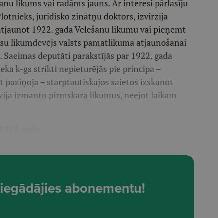
nu likums vai radāms jauns. Ar interesi pārlasīju
tnieks, juridisko zinātņu doktors, izvirzīja
atjaunot 1922. gada Vēlēšanu likumu vai pieņemt
 mūsu likumdevējs valsts pamatlikuma atjaunošanai
ā 5. Saeimas deputāti parakstījās par 1922. gada
ka k-gs strikti nepieturējās pie principa –
t paziņoja – starptautiskajos saietos izskanot
atvija izmanto pirmskara likumus, neejot laikam
1922. gada
t, iegādājies abonementu!