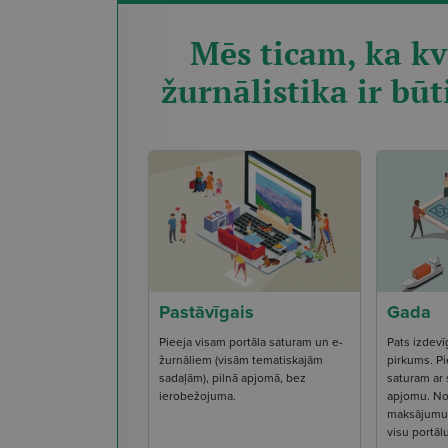
Mēs ticam, ka kv
žurnālistika ir būt
Pastāvīgais
Gada
Pieeja visam portāla saturam un e-
Pats izdevī
žurnāliem (visām tematiskajām
pirkums. Pi
sadaļām), pilnā apjomā, bez
saturam ar
ierobežojuma.
apjomu. No
maksājumu s
visu portāl