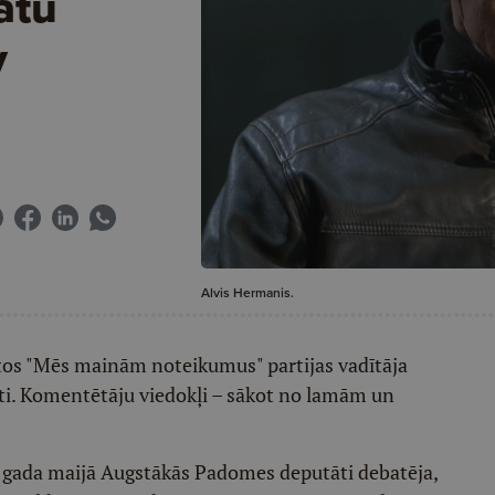
ātu
v
Alvis Hermanis.
ītos "Mēs mainām noteikumus" partijas vadītāja
sti. Komentētāju viedokļi – sākot no lamām un
. gada maijā Augstākās Padomes deputāti debatēja,