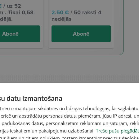
€
/ uz 52
 . Tikai 0,58
2.50 €
/ 50 raksti 4
dēļā.
nedēļās
Abonē
Abonē
ūsu datu izmantošana
eri izmantojam sīkdatnes un līdzīgas tehnoloģijas, lai saglabātu
 ierīcē un apstrādātu personas datus, piemēram, jūsu IP adresi, un
un pārlūkošanas datus, personalizētām reklāmām un saturam, rek
orijas ieskatiem un pakalpojumu uzlabošanai.
Trešo pušu piegādāt
tus šiem un citiem nolūkiem, tostarp izmantojot precīzus ģeolokā