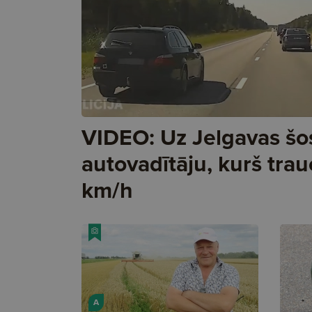
VIDEO: Uz Jelgavas šos
autovadītāju, kurš trau
km/h
A