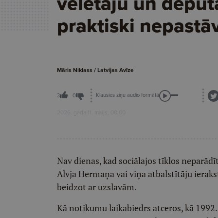
vēlētāju un deput
praktiski nepastā
Māris Niklass / Latvijas Avīze
Klausies ziņu audio formātā
3
0
2026. gada 11. maijs, 00:00
Nav dienas, kad sociālajos tīklos neparād
Alvja Hermaņa vai viņa atbalstītāju ierak
beidzot ar uzslavām.
Kā notikumu laikabiedrs atceros, kā 1992