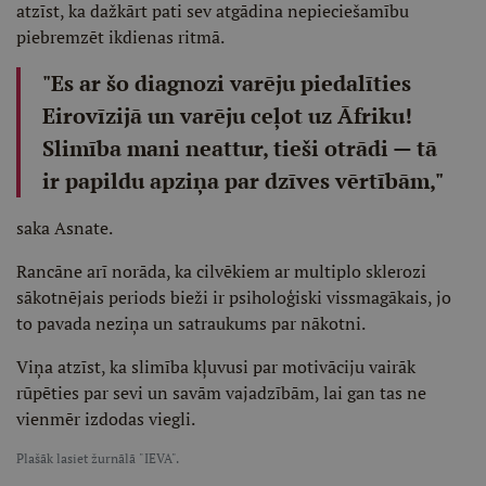
atzīst, ka dažkārt pati sev atgādina nepieciešamību
piebremzēt ikdienas ritmā.
"Es ar šo diagnozi varēju piedalīties
Eirovīzijā un varēju ceļot uz Āfriku!
Slimība mani neattur, tieši otrādi — tā
ir papildu apziņa par dzīves vērtībām,"
saka Asnate.
Rancāne arī norāda, ka cilvēkiem ar multiplo sklerozi
sākotnējais periods bieži ir psiholoģiski vissmagākais, jo
to pavada neziņa un satraukums par nākotni.
Viņa atzīst, ka slimība kļuvusi par motivāciju vairāk
rūpēties par sevi un savām vajadzībām, lai gan tas ne
vienmēr izdodas viegli.
Plašāk lasiet žurnālā "IEVA".