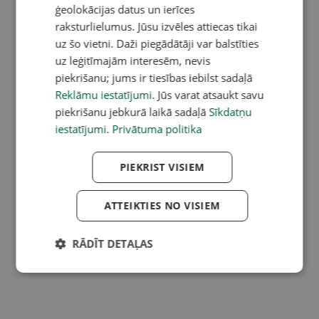
ģeolokācijas datus un ierīces
raksturlielumus. Jūsu izvēles attiecas tikai
uz šo vietni. Daži piegādātāji var balstīties
uz leģitīmajām interesēm, nevis
piekrišanu; jums ir tiesības iebilst sadaļā
Reklāmu iestatījumi
. Jūs varat atsaukt savu
piekrišanu jebkurā laikā sadaļā
Sīkdatņu
iestatījumi
.
Privātuma politika
PIEKRIST VISIEM
ATTEIKTIES NO VISIEM
RĀDĪT DETAĻAS