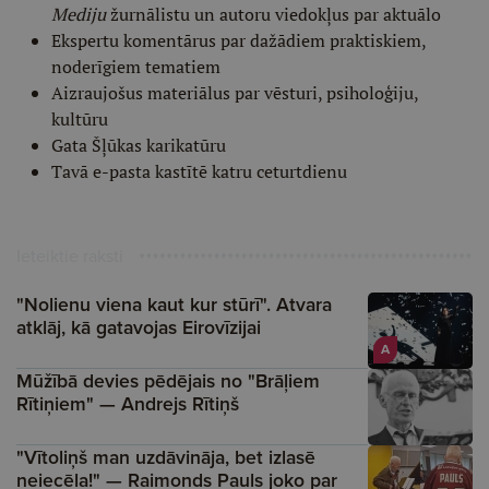
Mediju
žurnālistu un autoru viedokļus par aktuālo
Ekspertu komentārus par dažādiem praktiskiem,
noderīgiem tematiem
Aizraujošus materiālus par vēsturi, psiholoģiju,
kultūru
Gata Šļūkas karikatūru
Tavā e-pasta kastītē katru ceturtdienu
Ieteiktie raksti
"Nolienu viena kaut kur stūrī". Atvara
atklāj, kā gatavojas Eirovīzijai
A
Mūžībā devies pēdējais no "Brāļiem
Rītiņiem" — Andrejs Rītiņš
"Vītoliņš man uzdāvināja, bet izlasē
neiecēla!" — Raimonds Pauls joko par