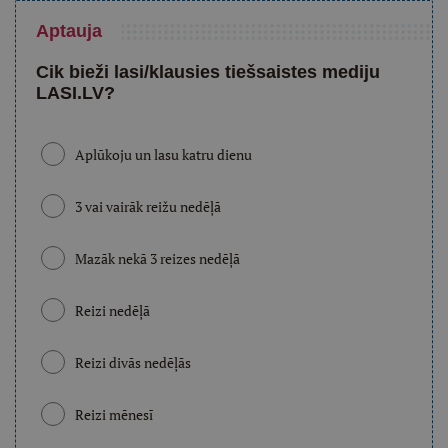
Aptauja
Cik bieži lasi/klausies tiešsaistes mediju
LASI.LV?
Aplūkoju un lasu katru dienu
3 vai vairāk reižu nedēļā
Mazāk nekā 3 reizes nedēļā
Reizi nedēļā
Reizi divās nedēļās
Reizi mēnesī