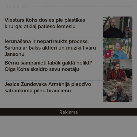
Turpini lasīt
Viesturs Kohs dosies pie plastikas
ķirurga: atklāj patieso iemeslu
Ierunāšana ir nepārtraukts process.
Saruna ar balss aktieri un mūziķi Ilvaru
Jansonu
A
Bērnu šampanieti labāk galdā nelikt?
Olga Koha skaidro savu nostāju
Jesica Zundovska Armēnijā piedzīvo
satraukuma pilnu braucienu
Reklāma