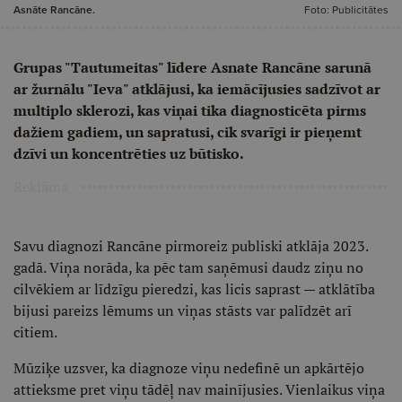
Asnāte Rancāne.
Foto: Publicitātes
Grupas "Tautumeitas" līdere Asnate Rancāne sarunā
ar žurnālu "Ieva" atklājusi, ka iemācījusies sadzīvot ar
multiplo sklerozi, kas viņai tika diagnosticēta pirms
dažiem gadiem, un sapratusi, cik svarīgi ir pieņemt
dzīvi un koncentrēties uz būtisko.
Reklāma
Savu diagnozi Rancāne pirmoreiz publiski atklāja 2023.
gadā. Viņa norāda, ka pēc tam saņēmusi daudz ziņu no
cilvēkiem ar līdzīgu pieredzi, kas licis saprast — atklātība
bijusi pareizs lēmums un viņas stāsts var palīdzēt arī
citiem.
Mūziķe uzsver, ka diagnoze viņu nedefinē un apkārtējo
attieksme pret viņu tādēļ nav mainījusies. Vienlaikus viņa