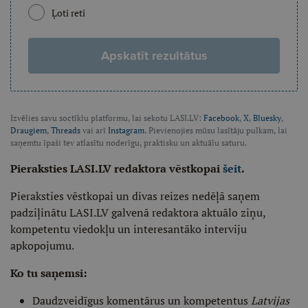
Ļoti reti
Apskatīt rezultātus
Izvēlies savu soctīklu platformu, lai sekotu LASI.LV:
Facebook
,
X
,
Bluesky
,
Draugiem
,
Threads
vai arī
Instagram
. Pievienojies mūsu lasītāju pulkam, lai
saņemtu īpaši tev atlasītu noderīgu, praktisku un aktuālu saturu.
Pieraksties LASI.LV redaktora vēstkopai
šeit
.
Pieraksties vēstkopai un divas reizes nedēļā saņem
padziļinātu LASI.LV galvenā redaktora aktuālo ziņu,
kompetentu viedokļu un interesantāko interviju
apkopojumu.
Ko tu saņemsi:
Daudzveidīgus komentārus un kompetentus
Latvijas