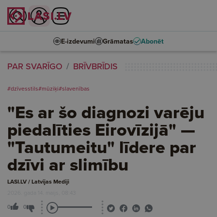
E-izdevumi
Grāmatas
Abonēt
PAR SVARĪGO
BRĪVBRĪDIS
#dzīvesstils
#mūziķi
#slavenības
"Es ar šo diagnozi varēju
piedalīties Eirovīzijā" —
"Tautumeitu" līdere par
dzīvi ar slimību
LASI.LV / Latvijas Mediji
2026. gada 14. maijs, 08:43
0
0