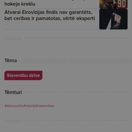
hokeja kreklu
Atvarai Eirovīzijas fināls nav garantēts,
bet cerības ir pamatotas, vērtē eksperti
Reklāma
Tēma
Slavenību dzīve
Tēmturi
#dzīvesstils
#mūziķi
#slavenības
Reklāma