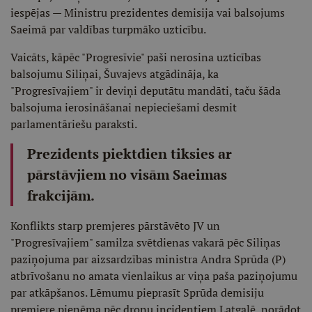
iespējas — Ministru prezidentes demisija vai balsojums
Saeimā par valdības turpmāko uzticību.
Vaicāts, kāpēc "Progresīvie" paši nerosina uzticības
balsojumu Siliņai, Šuvajevs atgādināja, ka
"Progresīvajiem" ir deviņi deputātu mandāti, taču šāda
balsojuma ierosināšanai nepieciešami desmit
parlamentāriešu paraksti.
Prezidents piektdien tiksies ar
pārstāvjiem no visām Saeimas
frakcijām.
Konflikts starp premjeres pārstāvēto JV un
"Progresīvajiem" samilza svētdienas vakarā pēc Siliņas
paziņojuma par aizsardzības ministra Andra Sprūda (P)
atbrīvošanu no amata vienlaikus ar viņa paša paziņojumu
par atkāpšanos. Lēmumu pieprasīt Sprūda demisiju
premjere pieņēma pēc dronu incidentiem Latgalē, norādot