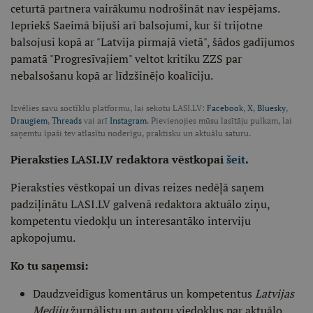
ceturtā partnera vairākumu nodrošināt nav iespējams.
Iepriekš Saeimā bijuši arī balsojumi, kur šī trijotne
balsojusi kopā ar "Latvija pirmajā vietā", šādos gadījumos
pamatā "Progresīvajiem" veltot kritiku ZZS par
nebalsošanu kopā ar līdzšinējo koalīciju.
Izvēlies savu soctīklu platformu, lai sekotu LASI.LV:
Facebook
,
X
,
Bluesky
,
Draugiem
,
Threads
vai arī
Instagram
. Pievienojies mūsu lasītāju pulkam, lai
saņemtu īpaši tev atlasītu noderīgu, praktisku un aktuālu saturu.
Pieraksties LASI.LV redaktora vēstkopai
šeit
.
Pieraksties vēstkopai un divas reizes nedēļā saņem
padziļinātu LASI.LV galvenā redaktora aktuālo ziņu,
kompetentu viedokļu un interesantāko interviju
apkopojumu.
Ko tu saņemsi:
Daudzveidīgus komentārus un kompetentus
Latvijas
Mediju
žurnālistu un autoru viedokļus par aktuālo