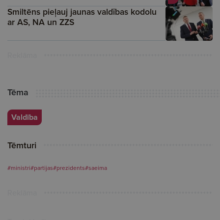
Smiltēns pieļauj jaunas valdības kodolu
ar AS, NA un ZZS
Reklāma
Tēma
Valdība
Tēmturi
#ministri
#partijas
#prezidents
#saeima
Reklāma