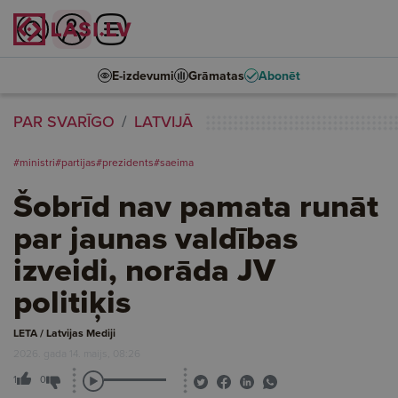
E-izdevumi
Grāmatas
Abonēt
PAR SVARĪGO
LATVIJĀ
#ministri
#partijas
#prezidents
#saeima
Šobrīd nav pamata runāt
par jaunas valdības
izveidi, norāda JV
politiķis
LETA / Latvijas Mediji
2026. gada 14. maijs, 08:26
1
0