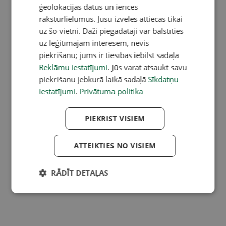
ģeolokācijas datus un ierīces
raksturlielumus. Jūsu izvēles attiecas tikai
uz šo vietni. Daži piegādātāji var balstīties
uz leģitīmajām interesēm, nevis
piekrišanu; jums ir tiesības iebilst sadaļā
Reklāmu iestatījumi
. Jūs varat atsaukt savu
piekrišanu jebkurā laikā sadaļā
Sīkdatņu
iestatījumi
.
Privātuma politika
PIEKRIST VISIEM
ATTEIKTIES NO VISIEM
RĀDĪT DETAĻAS