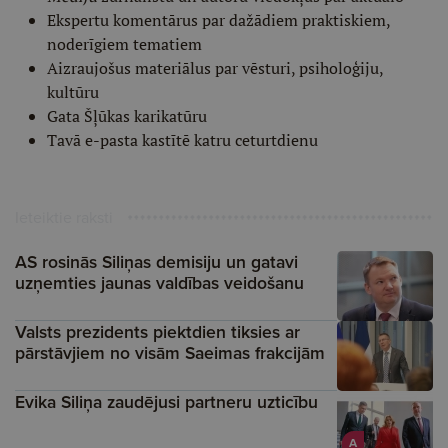
Ekspertu komentārus par dažādiem praktiskiem,
noderīgiem tematiem
Aizraujošus materiālus par vēsturi, psiholoģiju,
kultūru
Gata Šļūkas karikatūru
Tavā e-pasta kastītē katru ceturtdienu
Ieteiktie raksti
AS rosinās Siliņas demisiju un gatavi
uzņemties jaunas valdības veidošanu
Valsts prezidents piektdien tiksies ar
pārstāvjiem no visām Saeimas frakcijām
Evika Siliņa zaudējusi partneru uzticību
A