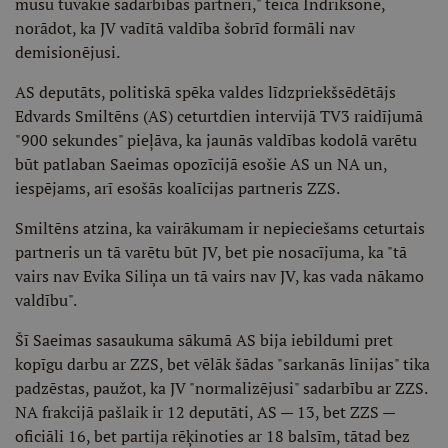
mūsu tuvākie sadarbības partneri," teica Indriksone,
norādot, ka JV vadītā valdība šobrīd formāli nav
demisionējusi.
AS deputāts, politiskā spēka valdes līdzpriekšsēdētājs
Edvards Smiltēns (AS) ceturtdien intervijā TV3 raidījumā
"900 sekundes" pieļāva, ka jaunās valdības kodolā varētu
būt patlaban Saeimas opozīcijā esošie AS un NA un,
iespējams, arī esošās koalīcijas partneris ZZS.
Smiltēns atzina, ka vairākumam ir nepieciešams ceturtais
partneris un tā varētu būt JV, bet pie nosacījuma, ka "tā
vairs nav Evika Siliņa un tā vairs nav JV, kas vada nākamo
valdību".
Šī Saeimas sasaukuma sākumā AS bija iebildumi pret
kopīgu darbu ar ZZS, bet vēlāk šādas "sarkanās līnijas" tika
padzēstas, paužot, ka JV "normalizējusi" sadarbību ar ZZS.
NA frakcijā pašlaik ir 12 deputāti, AS — 13, bet ZZS —
oficiāli 16, bet partija rēķinoties ar 18 balsīm, tātad bez