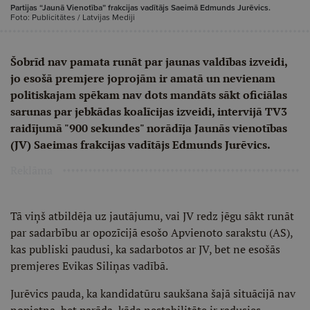
Partijas “Jaunā Vienotība” frakcijas vadītājs Saeimā Edmunds Jurēvics.
Foto: Publicitātes / Latvijas Mediji
Šobrīd nav pamata runāt par jaunas valdības izveidi,
jo esošā premjere joprojām ir amatā un nevienam
politiskajam spēkam nav dots mandāts sākt oficiālas
sarunas par jebkādas koalīcijas izveidi, intervijā TV3
raidījumā "900 sekundes" norādīja Jaunās vienotības
(JV) Saeimas frakcijas vadītājs Edmunds Jurēvics.
Reklāma
Tā viņš atbildēja uz jautājumu, vai JV redz jēgu sākt runāt
par sadarbību ar opozīcijā esošo Apvienoto sarakstu (AS),
kas publiski paudusi, ka sadarbotos ar JV, bet ne esošās
premjeres Evikas Siliņas vadībā.
Jurēvics pauda, ka kandidatūru saukšana šajā situācijā nav