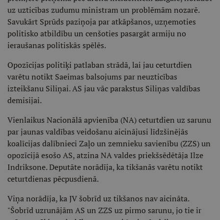
uz uzticības zudumu ministram un problēmām nozarē.
Savukārt Sprūds paziņoja par atkāpšanos, uzņemoties
politisko atbildību un cenšoties pasargāt armiju no
ieraušanas politiskās spēlēs.
Opozīcijas politiķi patlaban strādā, lai jau ceturtdien
varētu notikt Saeimas balsojums par neuzticības
izteikšanu Siliņai. AS jau vāc parakstus Siliņas valdības
demisijai.
Vienlaikus Nacionālā apvienība (NA) ceturtdien uz sarunu
par jaunas valdības veidošanu aicinājusi līdzšinējās
koalīcijas dalībnieci Zaļo un zemnieku savienību (ZZS) un
opozīcijā esošo AS, atzina NA valdes priekšsēdētāja Ilze
Indriksone. Deputāte norādīja, ka tikšanās varētu notikt
ceturtdienas pēcpusdienā.
Viņa norādīja, ka JV šobrīd uz tikšanos nav aicināta.
"Šobrīd uzrunājām AS un ZZS uz pirmo sarunu, jo tie ir