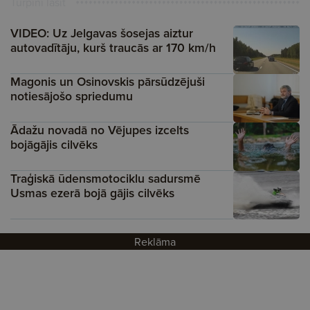
Turpini lasīt
VIDEO: Uz Jelgavas šosejas aiztur
autovadītāju, kurš traucās ar 170 km/h
Magonis un Osinovskis pārsūdzējuši
notiesājošo spriedumu
Ādažu novadā no Vējupes izcelts
bojāgājis cilvēks
Traģiskā ūdensmotociklu sadursmē
Usmas ezerā bojā gājis cilvēks
Reklāma