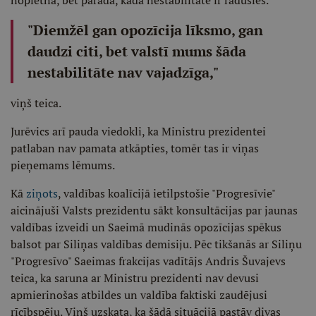
nopietna, bet parāda, kāda nestabilitāte ir radusies.
"Diemžēl gan opozīcija līksmo, gan
daudzi citi, bet valstī mums šāda
nestabilitāte nav vajadzīga,"
viņš teica.
Jurēvics arī pauda viedokli, ka Ministru prezidentei
patlaban nav pamata atkāpties, tomēr tas ir viņas
pieņemams lēmums.
Kā
ziņots
, valdības koalīcijā ietilpstošie "Progresīvie"
aicinājuši Valsts prezidentu sākt konsultācijas par jaunas
valdības izveidi un Saeimā mudinās opozīcijas spēkus
balsot par Siliņas valdības demisiju. Pēc tikšanās ar Siliņu
"Progresīvo" Saeimas frakcijas vadītājs Andris Šuvajevs
teica, ka saruna ar Ministru prezidenti nav devusi
apmierinošas atbildes un valdība faktiski zaudējusi
rīcībspēju. Viņš uzskata, ka šādā situācijā pastāv divas