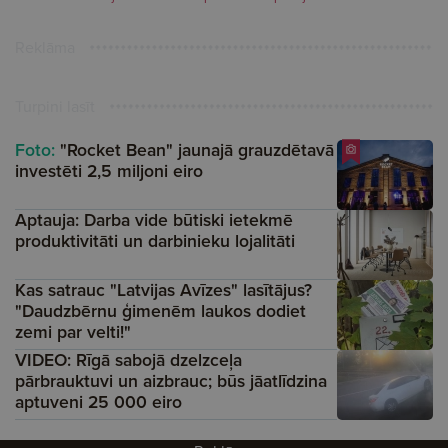
Reklāma
Turpini lasīt
Foto:
"Rocket Bean" jaunajā grauzdētavā
investēti 2,5 miljoni eiro
Aptauja: Darba vide būtiski ietekmē
produktivitāti un darbinieku lojalitāti
Kas satrauc "Latvijas Avīzes" lasītājus?
"Daudzbērnu ģimenēm laukos dodiet
zemi par velti!"
VIDEO: Rīgā sabojā dzelzceļa
pārbrauktuvi un aizbrauc; būs jāatlīdzina
aptuveni 25 000 eiro