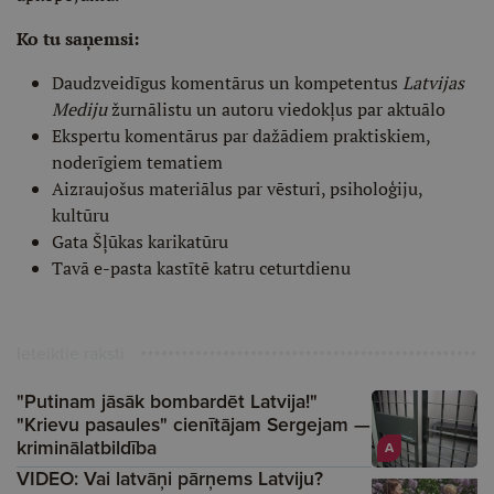
Ko tu saņemsi:
Daudzveidīgus komentārus un kompetentus
Latvijas
Mediju
žurnālistu un autoru viedokļus par aktuālo
Ekspertu komentārus par dažādiem praktiskiem,
noderīgiem tematiem
Aizraujošus materiālus par vēsturi, psiholoģiju,
kultūru
Gata Šļūkas karikatūru
Tavā e-pasta kastītē katru ceturtdienu
Ieteiktie raksti
"Putinam jāsāk bombardēt Latvija!"
"Krievu pasaules" cienītājam Sergejam —
kriminālatbildība
A
VIDEO: Vai latvāņi pārņems Latviju?