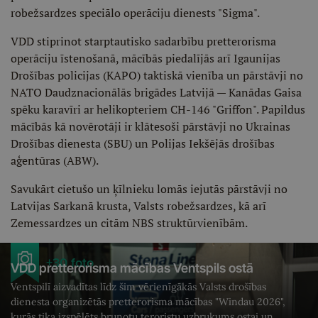
robežsardzes speciālo operāciju dienests "Sigma".
VDD stiprinot starptautisko sadarbību pretterorisma
operāciju īstenošanā, mācībās piedalījās arī Igaunijas
Drošības policijas (KAPO) taktiskā vienība un pārstāvji no
NATO Daudznacionālās brigādes Latvijā — Kanādas Gaisa
spēku karavīri ar helikopteriem CH-146 "Griffon". Papildus
mācībās kā novērotāji ir klātesoši pārstāvji no Ukrainas
Drošības dienesta (SBU) un Polijas Iekšējās drošības
aģentūras (ABW).
Savukārt cietušo un ķīlnieku lomās iejutās pārstāvji no
Latvijas Sarkanā krusta, Valsts robežsardzes, kā arī
Zemessardzes un citām NBS struktūrvienībām.
+30 foto
VDD pretterorisma mācības Ventspils ostā
Ventspilī aizvadītas līdz šim vērienīgākās Valsts drošības
dienesta organizētās pretterorisma mācības "Windau 2026",
kurās tika izspēlēts bruņotu teroristu uzbrukums ostai un