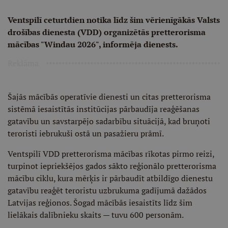
Ventspilī ceturtdien notika līdz šim vērienīgākās Valsts
drošības dienesta (VDD) organizētās pretterorisma
mācības "Windau 2026", informēja dienests.
Reklāma
Šajās mācībās operatīvie dienesti un citas pretterorisma
sistēmā iesaistītās institūcijas pārbaudīja reaģēšanas
gatavību un savstarpējo sadarbību situācijā, kad bruņoti
teroristi iebrukuši ostā un pasažieru prāmī.
Ventspilī VDD pretterorisma mācības rīkotas pirmo reizi,
turpinot iepriekšējos gados sākto reģionālo pretterorisma
mācību ciklu, kura mērķis ir pārbaudīt atbildīgo dienestu
gatavību reaģēt teroristu uzbrukuma gadījumā dažādos
Latvijas reģionos. Šogad mācībās iesaistīts līdz šim
lielākais dalībnieku skaits — tuvu 600 personām.