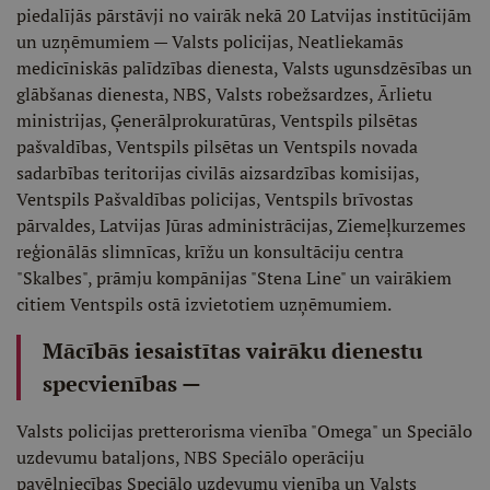
piedalījās pārstāvji no vairāk nekā 20 Latvijas institūcijām
un uzņēmumiem — Valsts policijas, Neatliekamās
medicīniskās palīdzības dienesta, Valsts ugunsdzēsības un
glābšanas dienesta, NBS, Valsts robežsardzes, Ārlietu
ministrijas, Ģenerālprokuratūras, Ventspils pilsētas
pašvaldības, Ventspils pilsētas un Ventspils novada
sadarbības teritorijas civilās aizsardzības komisijas,
Ventspils Pašvaldības policijas, Ventspils brīvostas
pārvaldes, Latvijas Jūras administrācijas, Ziemeļkurzemes
reģionālās slimnīcas, krīžu un konsultāciju centra
"Skalbes", prāmju kompānijas "Stena Line" un vairākiem
citiem Ventspils ostā izvietotiem uzņēmumiem.
Mācībās iesaistītas vairāku dienestu
specvienības —
Valsts policijas pretterorisma vienība "Omega" un Speciālo
uzdevumu bataljons, NBS Speciālo operāciju
pavēlniecības Speciālo uzdevumu vienība un Valsts