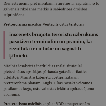
Dienests aicina pret mācībām izturēties ar sapratni, jo to
galvenais rīkošanas mērķis ir sabiedrības drošības
stiprināšana.
Pretterorisma mācībās Ventspils ostas teritorijā
inscenēts bruņotu teroristu uzbrukums
pasažieru terminālim un prāmim, kā
rezultātā ir cietušie un sagūstīti
ķīlnieki.
Mācībās iesaistītās institūcijas reālai situācijai
pietuvinātos apstākļos pārbauda gatavību rīkoties
atbilstoši Ministru kabineta apstiprinātajam
pretterorisma plānam "Kuģis"1, kas nosaka veicamos
pasākumus kuģu, ostu vai ostas iekārtu apdraudējuma
gadījumā.
Pretterorisma mācībās kopā ar VDD amatpersonām