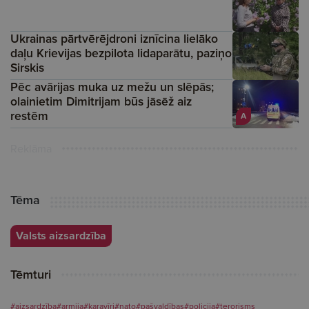
Ukrainas pārtvērējdroni iznīcina lielāko
daļu Krievijas bezpilota lidaparātu, paziņo
Sirskis
Pēc avārijas muka uz mežu un slēpās;
olainietim Dimitrijam būs jāsēž aiz
restēm
A
Reklāma
Tēma
Valsts aizsardzība
Tēmturi
#aizsardzība
#armija
#karavīri
#nato
#pašvaldības
#policija
#terorisms