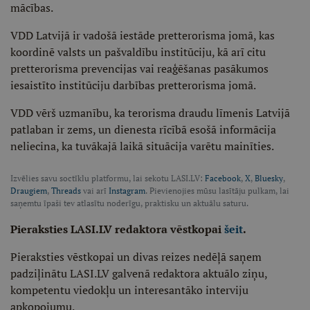
mācības.
VDD Latvijā ir vadošā iestāde pretterorisma jomā, kas
koordinē valsts un pašvaldību institūciju, kā arī citu
pretterorisma prevencijas vai reaģēšanas pasākumos
iesaistīto institūciju darbības pretterorisma jomā.
VDD vērš uzmanību, ka terorisma draudu līmenis Latvijā
patlaban ir zems, un dienesta rīcībā esošā informācija
neliecina, ka tuvākajā laikā situācija varētu mainīties.
Izvēlies savu soctīklu platformu, lai sekotu LASI.LV:
Facebook
,
X
,
Bluesky
,
Draugiem
,
Threads
vai arī
Instagram
. Pievienojies mūsu lasītāju pulkam, lai
saņemtu īpaši tev atlasītu noderīgu, praktisku un aktuālu saturu.
Pieraksties LASI.LV redaktora vēstkopai
šeit
.
Pieraksties vēstkopai un divas reizes nedēļā saņem
padziļinātu LASI.LV galvenā redaktora aktuālo ziņu,
kompetentu viedokļu un interesantāko interviju
apkopojumu.