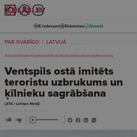
E-izdevumi
Grāmatas
Abonēt
PAR SVARĪGO
LATVIJĀ
#aizsardzība
#armija
#karavīri
#nato
#pašvaldības
#policija
#terorisms
Ventspils ostā imitēts
teroristu uzbrukums un
ķīlnieku sagrābšana
LETA / Latvijas Mediji
2026. gada 05. jūnijs, 10:59
0
0