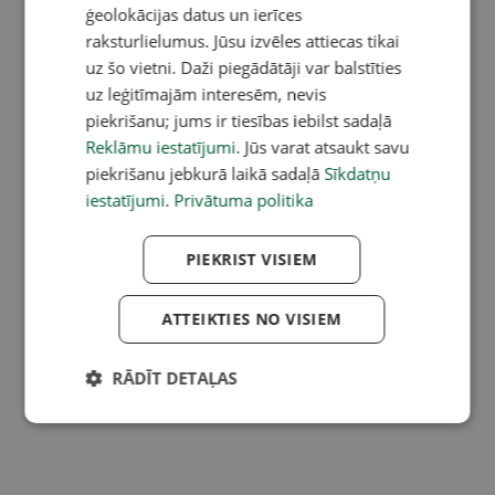
ģeolokācijas datus un ierīces
raksturlielumus. Jūsu izvēles attiecas tikai
uz šo vietni. Daži piegādātāji var balstīties
uz leģitīmajām interesēm, nevis
piekrišanu; jums ir tiesības iebilst sadaļā
Reklāmu iestatījumi
. Jūs varat atsaukt savu
piekrišanu jebkurā laikā sadaļā
Sīkdatņu
iestatījumi
.
Privātuma politika
PIEKRIST VISIEM
ATTEIKTIES NO VISIEM
RĀDĪT DETAĻAS