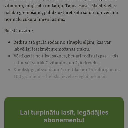
vitamīnu, folijskābi un kāliju. Tajos esošās šķiedrvielas
uzlabo gremošanu, palīdz uzturēt sāta sajūtu un veicina
normālu cukura līmeni asinīs.
Rakstā uzzini:
Redīsu asā garša rodas no sinepju eļļām, kas var
labvēlīgi ietekmēt gremošanas traktu.
Vērtīgas ir ne tikai saknes, bet arī redīsu lapas — tās
satur vēl vairāk C vitamīna un šķiedrvielu.
Kraukšķīgi, atsvaidzinoši un tikai ap 15 kalorijām uz
100 gramiem — lieliska izvēle vieglai uzkodai.
Lai turpinātu lasīt, iegādājies
abonementu!