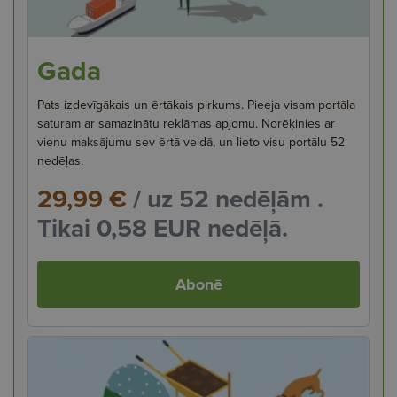
Gada
Pats izdevīgākais un ērtākais pirkums. Pieeja visam portāla
saturam ar samazinātu reklāmas apjomu. Norēķinies ar
vienu maksājumu sev ērtā veidā, un lieto visu portālu 52
nedēļas.
29,99 €
/ uz 52 nedēļām .
Tikai 0,58 EUR nedēļā.
Abonē