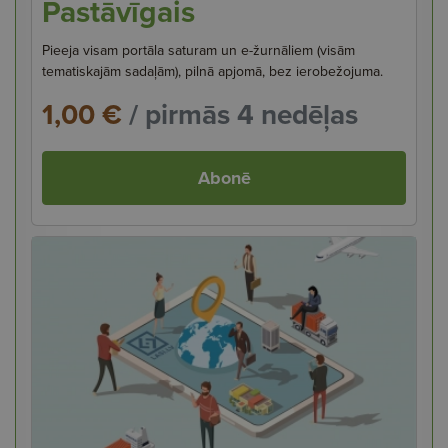
Pastāvīgais
Pieeja visam portāla saturam un e-žurnāliem (visām
tematiskajām sadaļām), pilnā apjomā, bez ierobežojuma.
1,00 €
/ pirmās 4 nedēļas
Abonē