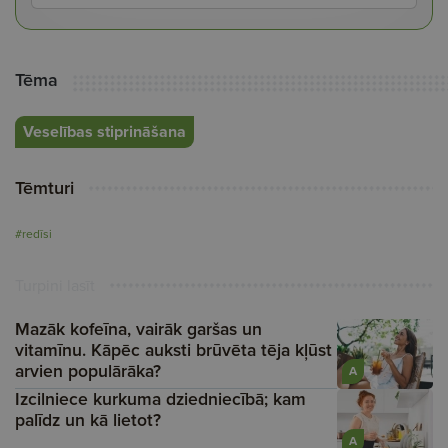
Tēma
Veselības stiprināšana
Tēmturi
#redīsi
Turpini lasīt
Mazāk kofeīna, vairāk garšas un
vitamīnu. Kāpēc auksti brūvēta tēja kļūst
arvien populārāka?
A
Izcilniece kurkuma dziedniecībā; kam
palīdz un kā lietot?
A