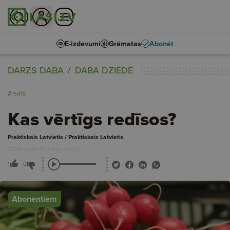
E-izdevumi
Grāmatas
Abonēt
DĀRZS DABA
DABA DZIEDĒ
#redīsi
Kas vērtīgs redīsos?
Praktiskais Latvietis / Praktiskais Latvietis
2026. gada 17. maijs, 09:30
1
0
Abonentiem