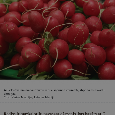
Ar lielo C vitamīna daudzumu redīsi sapurina imunitāti, stiprina asinsvadu
sieniņas.
Foto: Karīna Miezāja / Latvijas Mediji
Redīss ir mazkaloriju pavasara dārzenis, kas bagāts ar C