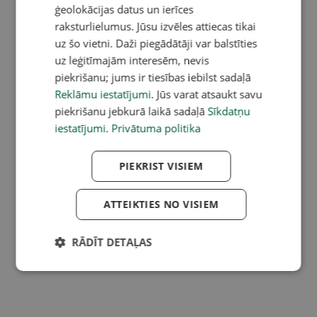
ģeolokācijas datus un ierīces
raksturlielumus. Jūsu izvēles attiecas tikai
uz šo vietni. Daži piegādātāji var balstīties
uz leģitīmajām interesēm, nevis
piekrišanu; jums ir tiesības iebilst sadaļā
Reklāmu iestatījumi
. Jūs varat atsaukt savu
piekrišanu jebkurā laikā sadaļā
Sīkdatņu
iestatījumi
.
Privātuma politika
PIEKRIST VISIEM
ATTEIKTIES NO VISIEM
RĀDĪT DETAĻAS