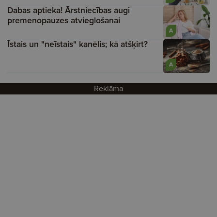
Dabas aptieka! Ārstniecības augi
premenopauzes atvieglošanai
A
Īstais un "neīstais" kanēlis; kā atšķirt?
A
Reklāma