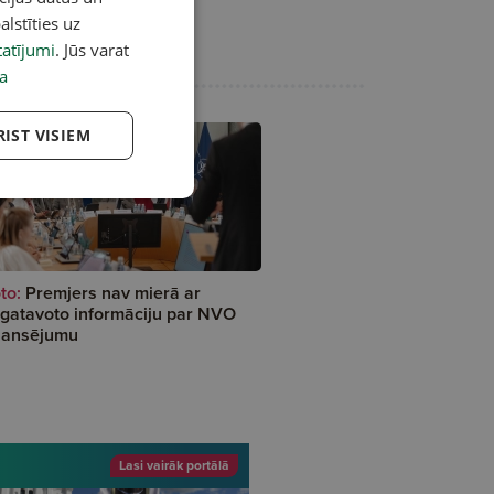
alstīties uz
atījumi
. Jūs varat
a
RIST VISIEM
to:
Premjers nav mierā ar
gatavoto informāciju par NVO
nansējumu