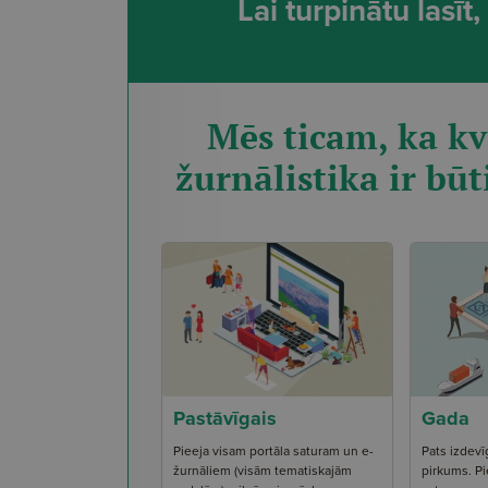
Lai turpinātu lasī
Mēs ticam, ka kv
žurnālistika ir būt
Pastāvīgais
Gada
Pieeja visam portāla saturam un e-
Pats izdevī
žurnāliem (visām tematiskajām
pirkums. Pi