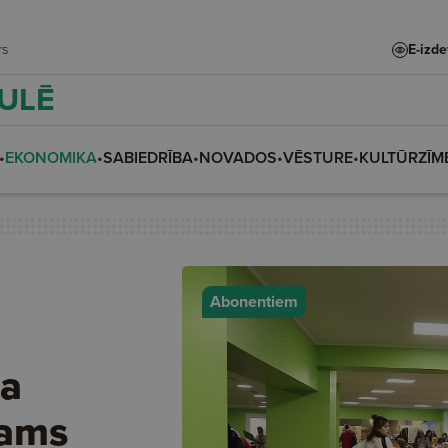
adars
E-izd
AULĒ
•
EKONOMIKA
•
SABIEDRĪBA
•
NOVADOS
•
VĒSTURE
•
KULTŪRZĪM
Abonentiem
a
jams