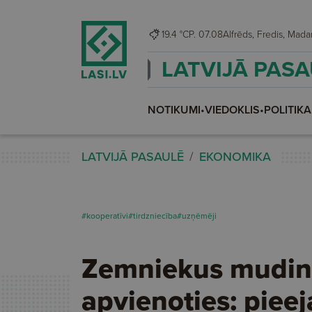
19.4 °C
P. 07.08
Alfrēds, Fredis, M
LATVIJĀ PAS
NOTIKUMI
•
VIEDOKLIS
•
POLITIKA
LATVIJĀ PASAULĒ
EKONOMIKA
#kooperatīvi
#tirdzniecība
#uzņēmēji
Zemniekus mudin
apvienoties: piee