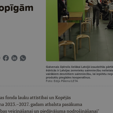
kopīgām
Galvenais šķērslis lielākai Latvijā izaudzētās pār
ēdnīcās ir Latvijas zemnieku saimniecību nelielai
vairākiem desmitiem saimniecību, lai iepirktu ne
produktu piegādes kooperatīvus.
Foto: Edijs Pālens/LETA
s fonda lauku attīstībai un Kopējās
lāna 2023.–2027. gadam atbalsta pasākuma
bības veicināšanai un piedāvājuma nodrošināšanai"