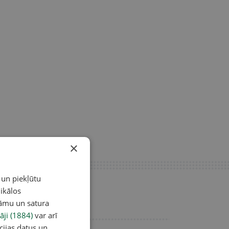
×
 un piekļūtu
ikālos
lāmu un satura
āji (1884)
var arī
cijas datus un