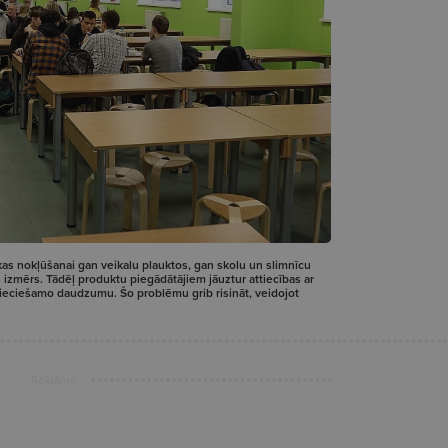
tikas nokļūšanai gan veikalu plauktos, gan skolu un slimnīcu
s izmērs. Tādēļ produktu piegādātājiem jāuztur attiecības ar
pieciešamo daudzumu. Šo problēmu grib risināt, veidojot
Reklāma