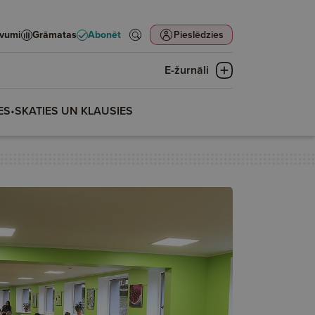
evumi
Grāmatas
Abonēt
Pieslēdzies
E-žurnāli
ES
•
SKATIES UN KLAUSIES