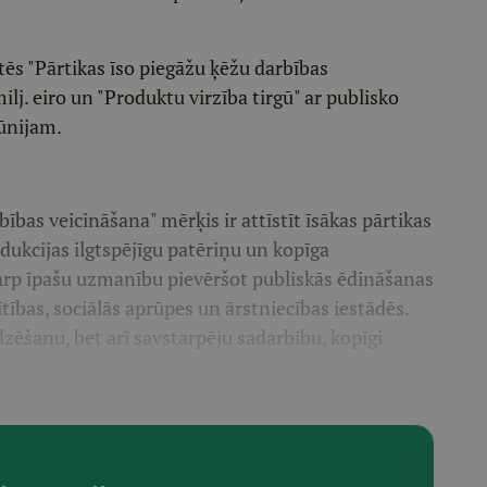
ēs "Pārtikas īso piegāžu ķēžu darbības
lj. eiro un "Produktu virzība tirgū" ar publisko
jūnijam.
bības veicināšana" mērķis ir attīstīt īsākas pārtikas
dukcijas ilgtspējīgu patēriņu un kopīga
tarp īpašu uzmanību pievēršot publiskās ēdināšanas
ības, sociālās aprūpes un ārstniecības iestādēs.
zēšanu, bet arī savstarpēju sadarbību, kopīgi