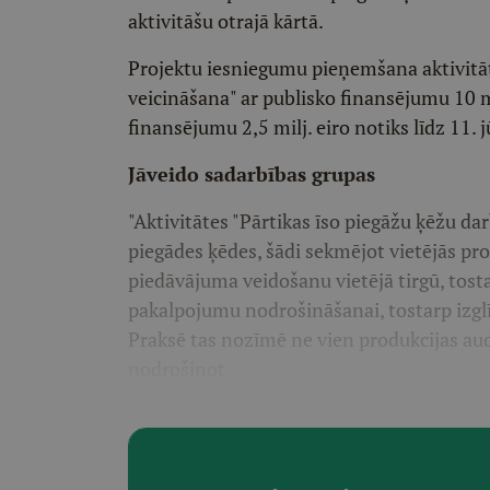
aktivitāšu otrajā kārtā.
Projektu iesniegumu pieņemšana aktivitāt
veicināšana" ar publisko finansējumu 10 mi
finansējumu 2,5 milj. eiro notiks līdz 11. 
Jāveido sadarbības grupas
"Aktivitātes "Pārtikas īso piegāžu ķēžu dar
piegādes ķēdes, šādi sekmējot vietējās pro
piedāvājuma veidošanu vietējā tirgū, tos
pakalpojumu nodrošināšanai, tostarp izglīt
Praksē tas nozīmē ne vien produkcijas aud
nodrošinot