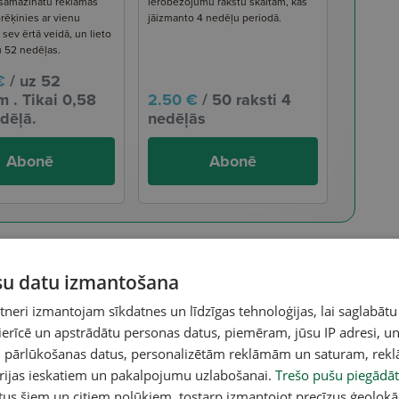
 samazinātu reklāmas
ierobežojumu rakstu skaitam, kas
rēķinies ar vienu
jāizmanto 4 nedēļu periodā.
ev ērtā veidā, un lieto
u 52 nedēļas.
€
/ uz 52
 . Tikai 0,58
2.50 €
/ 50 raksti 4
dēļā.
nedēļās
Abonē
Abonē
ūsu datu izmantošana
eri izmantojam sīkdatnes un līdzīgas tehnoloģijas, lai saglabātu
 ierīcē un apstrādātu personas datus, piemēram, jūsu IP adresi, un
un pārlūkošanas datus, personalizētām reklāmām un saturam, rek
orijas ieskatiem un pakalpojumu uzlabošanai.
Trešo pušu piegādāt
tus šiem un citiem nolūkiem, tostarp izmantojot precīzus ģeolokā