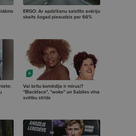
aidāms
ERGO: Ar apdzīšanu saistīto avāriju
skaits šogad pieaudzis par 66%
A
iete;
Vai britu komēdija ir mirusi?
u
"Blackface", "woke" un Sabiles vīna
svētku strīds