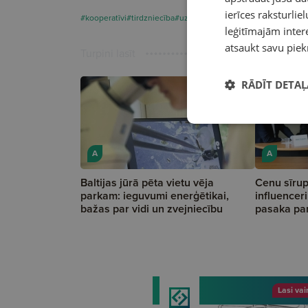
ierīces raksturliel
#kooperatīvi
#tirdzniecība
#uzņēmēji
leģitīmajām intere
atsaukt savu piek
Turpini lasīt
RĀDĪT DETAĻ
A
A
Baltijas jūrā pēta vietu vēja
Cenu sīrup
parkam: ieguvumi enerģētikai,
influencer
bažas par vidi un zvejniecību
pasaka pa