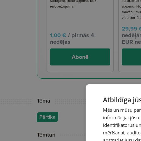
sadaļām), pilnā apjomā, bez
saturam ar
ierobežojuma.
apjomu. No
maksājumu s
visu portāl
29,99 
1,00 €
/ pirmās 4
nedēļām
nedēļas
EUR ne
Abonē
Atbildīga j
Tēma
Mēs un mūsu partn
Pārtika
informācijai jūsu
identifikatorus 
mērīšanai, audit
Tēmturi
apstrādāt jūsu da