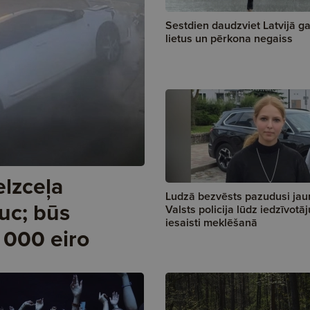
Sestdien daudzviet Latvijā g
lietus un pērkona negaiss
elzceļa
Ludzā bezvēsts pazudusi jaun
uc; būs
Valsts policija lūdz iedzīvotāj
iesaisti meklēšanā
 000 eiro