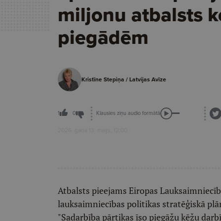
miljonu atbalsts 
piegādēm
Kristīne Stepiņa / Latvijas Avīze
Klausies ziņu audio formātā
1
0
2026. gada 13. maijs, 12:00
Atbalsts pieejams Eiropas Lauksaimniecība
lauksaimniecības politikas stratēģiskā p
"Sadarbība pārtikas īso piegāžu ķēžu dar