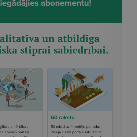
t, iegādājies abonementu!
alitatīva un atbildīga
iska stiprai sabiedrībai.
50 rakstu
gākais un ērtākais
50 raksti uz 4 nedēļu periodu.
eeja visam portāla
Pieeja visam portāla saturam ar