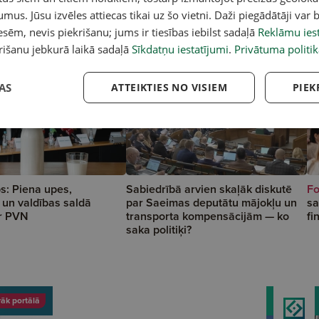
umus. Jūsu izvēles attiecas tikai uz šo vietni. Daži piegādātāji var b
sēm, nevis piekrišanu; jums ir tiesības iebilst sadaļā
Reklāmu iest
rišanu jebkurā laikā sadaļā
Sīkdatņu iestatījumi
.
Privātuma politik
AS
ATTEIKTIES NO VISIEM
PIEK
s: Piena upes,
Sabiedrībā arvien skaļāk diskutē
Fo
i un valdības saldā
par Saeimas deputātu mājokļu un
sa
r PVN
transporta kompensācijām — ko
fi
saka politiķi?