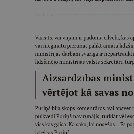
Reklāma
Vaicāts, vai viņam ir padomā cilvēki, kas
vai mēģinātu pierunāt palikt amatā līdzšin
ministrijas darbam svarīga ir nepārtrauktī
līdzšinējo ministrijas valsts sekretāru tur
Aizsardzības minist
vērtējot kā savas no
Puriņš bija skops komentāros, vai apsver
pulkvedi Puriņš nav runājis, turklāt vēl e
viss kas gaisā. Kā saka, lai nosēžās... Es p
izteicās Puriņš.