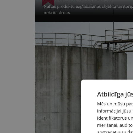
Naftas produktu uzglabāšanas objekta teritorij
nokrita drons.
Atbildīga j
Mēs un mūsu partn
informācijai jūsu
identifikatorus 
mērīšanai, audit
apstrādāt jūsu da