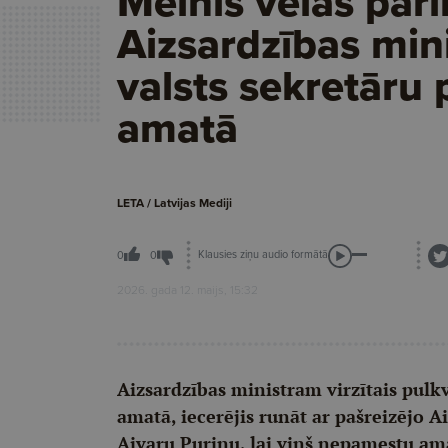
Melnis vēlas pārl
Aizsardzības mini
valsts sekretāru 
amatā
LETA / Latvijas Mediji
Klausies ziņu audio formātā
0
0
2026. gada 12. maijs, 15:32
Aizsardzības ministram virzītais pulkv
amatā, iecerējis runāt ar pašreizējo A
Aivaru Puriņu, lai viņš nepamestu am