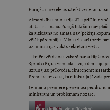
Puriņš arī nevēlējās izteikt vērtējumu pa
Aizsardzības ministrija 22. aprīlī informē
atstās 31. maijā. Puriņš līdz šim nav plaš
ka aiziešana no amata nav "pēkšņs kopums"
vēlāk pārdomājis. Ministrija arī toreiz paz
uz ministrijas valsts sekretāra vietu.
Tikmēr svētdienas vakarā par atkāpšanos 
Sprūds (P), un vienlaikus viņa demisiju pie
uzrunājusi pulkvedi Melni ieņemt aizsardz
Premjere uzskata, ka ministrija jāvada pr
Lēmumu premjere pieņēmusi pēc dronu in
ministram un problēmām nozarē.
+11 foto
Drona kritiena vieta Rēzeknē