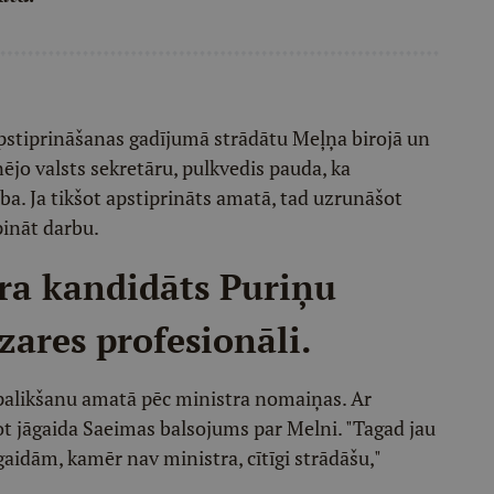
 apstiprināšanas gadījumā strādātu Meļņa birojā un
ējo valsts sekretāru, pulkvedis pauda, ka
ba. Ja tikšot apstiprināts amatā, tad uzrunāšot
pināt darbu.
ra kandidāts Puriņu
zares profesionāli.
 palikšanu amatā pēc ministra nomaiņas. Ar
sot jāgaida Saeimas balsojums par Melni. "Tagad jau
agaidām, kamēr nav ministra, cītīgi strādāšu,"