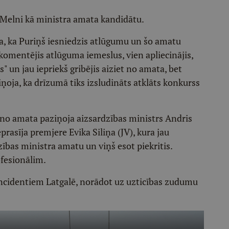
r Melni kā ministra amata kandidātu.
ja, ka Puriņš iesniedzis atlūgumu un šo amatu
i komentējis atlūguma iemeslus, vien apliecinājis,
 un jau iepriekš gribējis aiziet no amata, bet
iņoja, ka drīzumā tiks izsludināts atklāts konkurss
no amata paziņoja aizsardzības ministrs Andris
prasīja premjere Evika Siliņa (JV), kura jau
ības ministra amatu un viņš esot piekritis.
ofesionālim.
cidentiem Latgalē, norādot uz uzticības zudumu