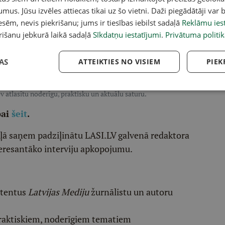
umus. Jūsu izvēles attiecas tikai uz šo vietni. Daži piegādātāji var b
 uzņemoties politisko atbildību un cenšoties
sēm, nevis piekrišanu; jums ir tiesības iebilst sadaļā
Reklāmu iest
spēlēs. Vienlaikus turpinās izvērtējums par NBS
rišanu jebkurā laikā sadaļā
Sīkdatņu iestatījumi
.
Privātuma politik
retgaisa aizsardzības stiprināšanas. Pirmdien
matā.
AS
ATTEIKTIES NO VISIEM
PIEK
acebook
,
X
,
Bluesky
,
Draugiem
,
Threads
vai arī
Instagram
.
v atlasītu noderīgu, praktisku un aktuālu saturu.
pai
šeit
.
ēļā saņem padziļinātu LASI.LV galvenā redaktora
eresantāko interviju apkopojumu.
etentus
Latvijas Mediju
žurnālistu un autoru
raktiskiem, noderīgiem tematiem