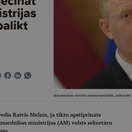
iecināt
strijas
palikt
Aizsardzības ministra amata kandidāts, pulkvedis 
edis Raivis Melnis, ja tiktu apstiprināts
izsardzības ministrijas (AM) valsts sekretāru
atu.