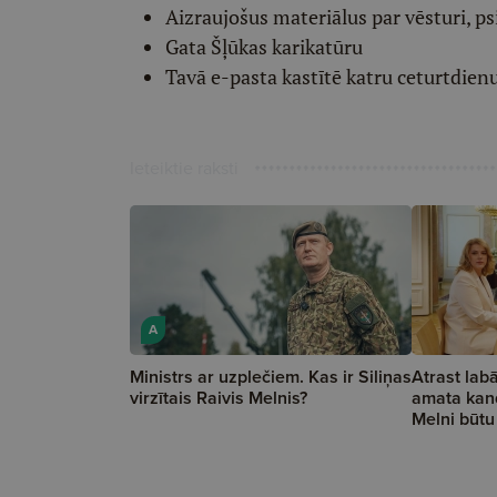
Aizraujošus materiālus par vēsturi, ps
Gata Šļūkas karikatūru
Tavā e-pasta kastītē katru ceturtdien
Ieteiktie raksti
A
Ministrs ar uzplečiem. Kas ir Siliņas
Atrast lab
virzītais Raivis Melnis?
amata kand
Melni būtu 