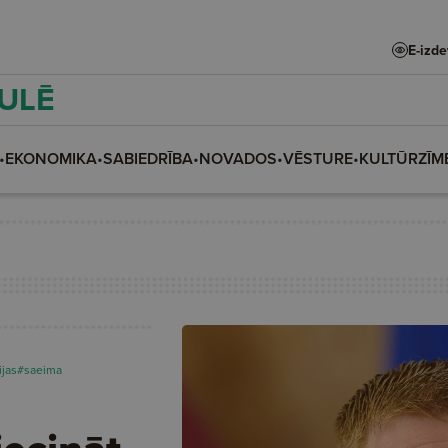
E-izd
AULĒ
•
EKONOMIKA
•
SABIEDRĪBA
•
NOVADOS
•
VĒSTURE
•
KULTŪRZĪM
ijas
#saeima