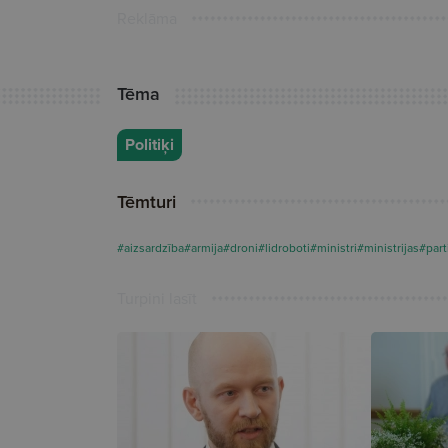
Reklāma
Tēma
Politiķi
Tēmturi
#aizsardzība
#armija
#droni
#lidroboti
#ministri
#ministrijas
#part
Turpini lasīt