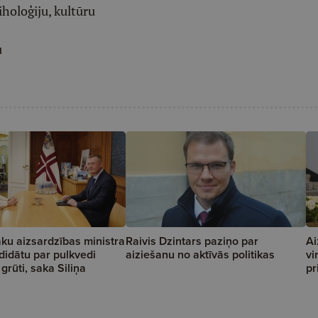
iholoģiju, kultūru
u
āku aizsardzības ministra
Raivis Dzintars paziņo par
Ai
idātu par pulkvedi
aiziešanu no aktīvās politikas
vi
grūti, saka Siliņa
pr