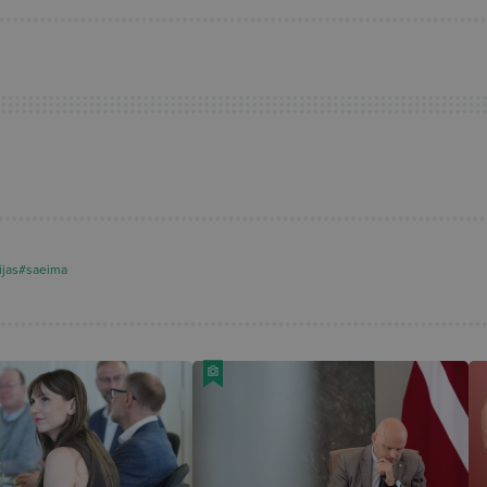
ijas
#saeima