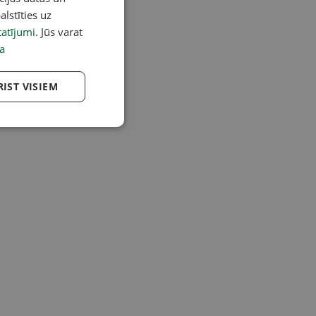
alstīties uz
atījumi
. Jūs varat
a
RIST VISIEM