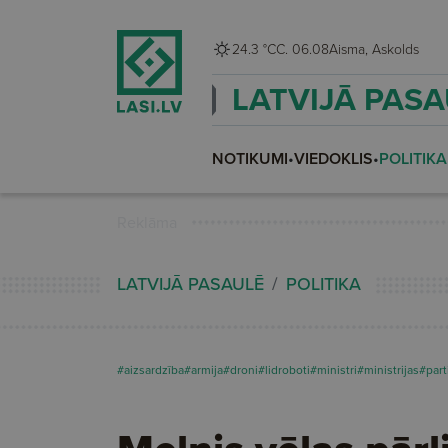
24.3 °C
C. 06.08
Aisma, Askolds
LATVIJĀ PAS
NOTIKUMI
•
VIEDOKLIS
•
POLITIKA
Reklāma
LATVIJĀ PASAULĒ
POLITIKA
#aizsardzība
#armija
#droni
#lidroboti
#ministri
#ministrijas
#part