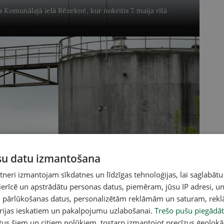
a Komunālajā ielā Rēzeknē, kur nokritis 7. maija rītā
ūsu datu izmantošana
eri izmantojam sīkdatnes un līdzīgas tehnoloģijas, lai saglabātu
 ierīcē un apstrādātu personas datus, piemēram, jūsu IP adresi, un
un pārlūkošanas datus, personalizētām reklāmām un saturam, rek
orijas ieskatiem un pakalpojumu uzlabošanai.
Trešo pušu piegādāt
tus šiem un citiem nolūkiem, tostarp izmantojot precīzus ģeolokā