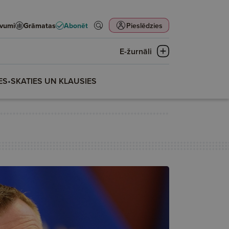
evumi
Grāmatas
Abonēt
Pieslēdzies
E-žurnāli
ES
•
SKATIES UN KLAUSIES