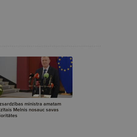
zsardzības ministra amatam
rzītais Melnis nosauc savas
ioritātes