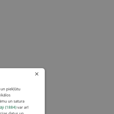
×
 un piekļūtu
ikālos
lāmu un satura
āji (1884)
var arī
cijas datus un