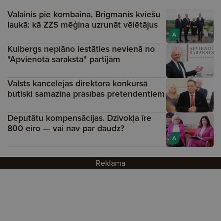
Valainis pie kombaina, Brigmanis kviešu
laukā: kā ZZS mēģina uzrunāt vēlētājus
A
Kulbergs neplāno iestāties nevienā no
"Apvienotā saraksta" partijām
Valsts kancelejas direktora konkursā
būtiski samazina prasības pretendentiem
Deputātu kompensācijas. Dzīvokļa īre
800 eiro — vai nav par daudz?
A
Reklāma