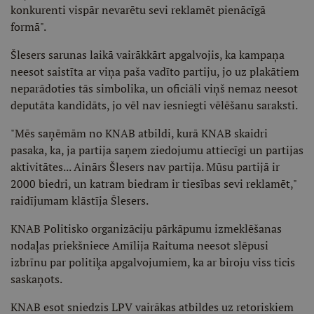
konkurenti vispār nevarētu sevi reklamēt pienācīgā
formā".
Šlesers sarunas laikā vairākkārt apgalvojis, ka kampaņa
neesot saistīta ar viņa paša vadīto partiju, jo uz plakātiem
neparādoties tās simbolika, un oficiāli viņš nemaz neesot
deputāta kandidāts, jo vēl nav iesniegti vēlēšanu saraksti.
"Mēs saņēmām no KNAB atbildi, kurā KNAB skaidri
pasaka, ka, ja partija saņem ziedojumu attiecīgi un partijas
aktivitātes... Ainārs Šlesers nav partija. Mūsu partijā ir
2000 biedri, un katram biedram ir tiesības sevi reklamēt,"
raidījumam klāstīja Šlesers.
KNAB Politisko organizāciju pārkāpumu izmeklēšanas
nodaļas priekšniece Amīlija Raituma neesot slēpusi
izbrīnu par politiķa apgalvojumiem, ka ar biroju viss ticis
saskaņots.
KNAB esot sniedzis LPV vairākas atbildes uz retoriskiem