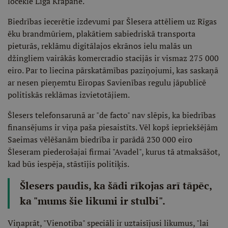
locekle Līga Krapāne.
Biedrības iecerētie izdevumi par Šlesera attēliem uz Rīgas
ēku brandmūriem, plakātiem sabiedriskā transporta
pieturās, reklāmu digitālajos ekrānos ielu malās un
džingliem vairākās komercradio stacijās ir vismaz 275 000
eiro. Par to liecina pārskatāmības paziņojumi, kas saskaņā
ar nesen pieņemtu Eiropas Savienības regulu jāpublicē
politiskās reklāmas izvietotājiem.
Šlesers telefonsarunā ar "de facto" nav slēpis, ka biedrības
finansējums ir viņa paša piesaistīts. Vēl kopš iepriekšējām
Saeimas vēlēšanām biedrība ir parādā 230 000 eiro
Šleseram piederošajai firmai "Avadel", kurus tā atmaksāšot,
kad būs iespēja, stāstījis politiķis.
Šlesers paudis, ka šādi rīkojas arī tāpēc,
ka "mums šie likumi ir stulbi".
Viņaprāt, "Vienotība" speciāli ir uztaisījusi likumus, "lai