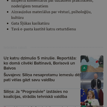
Ekspertu komentārus par dažādiem praktiskiem,
noderīgiem tematiem
Aizraujošus materiālus par vēsturi, psiholoģiju,
kultūru
Gata Šļūkas karikatūru
Tavā e-pasta kastītē katru ceturtdienu
Ieteiktie raksti
Uz katru dzimušo 5 mirušie. Reportāža:
ko domā cilvēki Baltinavā, Borisovā un
Balvos
A
Šuvajevs: Siliņa nesaprotamu iemeslu dēļ
pati vēlas gāzt savu valdību
Siliņa: Ja "Progresīvie" izstāsies no
koalīcijas, strādās tehniskā valdība