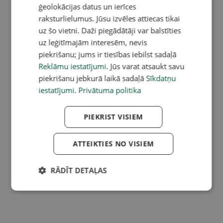
ģeolokācijas datus un ierīces
raksturlielumus. Jūsu izvēles attiecas tikai
uz šo vietni. Daži piegādātāji var balstīties
uz leģitīmajām interesēm, nevis
piekrišanu; jums ir tiesības iebilst sadaļā
Reklāmu iestatījumi
. Jūs varat atsaukt savu
piekrišanu jebkurā laikā sadaļā
Sīkdatņu
iestatījumi
.
Privātuma politika
PIEKRIST VISIEM
ATTEIKTIES NO VISIEM
RĀDĪT DETAĻAS