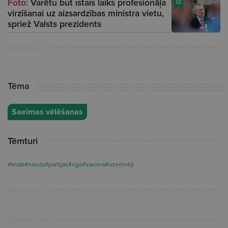
Foto:
Varētu būt īstais laiks profesionāļa
virzīšanai uz aizsardzības ministra vietu,
spriež Valsts prezidents
Reklāma
Tēma
Saeimas vēlēšanas
Tēmturi
#knab
#nauda
#partijas
#rīga
#saeima
#uzņēmēji
Reklāma
Turpini lasīt