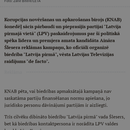
Foto: Zane Bitere/LETA
Korupcijas novēršanas un apkarošanas birojs (KNAB)
šonedēļ sācis pārbaudi un pieprasījis partijai "Latvija
pirmajā vietā" (LPV) paskaidrojumus par šī politiskā
spēka līdera un premjera amata kandidāta Aināra
Šlesera reklāmas kampaņu, ko oficiāli organizē
biedrība "Latvija pirmā", vēsta Latvijas Televīzijas
raidījums "de facto".
Reklāma
KNAB pēta, vai biedrības apmaksātajā kampaņā nav
saskatāma partiju finansēšanas normu apiešana, jo
juridisko personu dāvinājumi partijām ir aizliegti.
Trīs cilvēku dibināto biedrību "Latvija pirmā" vada Šlesers,
bet kā biedrības kontaktpersona ir norādīta LPV valdes