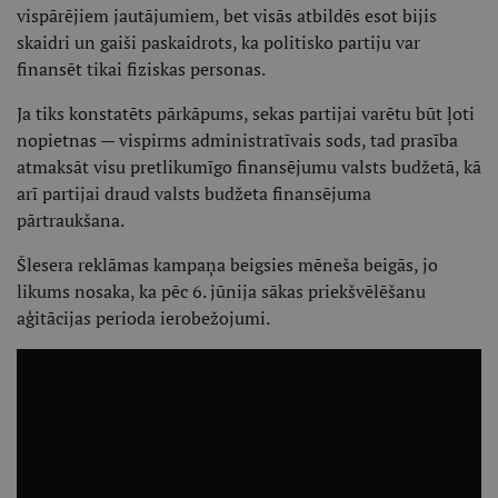
vispārējiem jautājumiem, bet visās atbildēs esot bijis
skaidri un gaiši paskaidrots, ka politisko partiju var
finansēt tikai fiziskas personas.
Ja tiks konstatēts pārkāpums, sekas partijai varētu būt ļoti
nopietnas — vispirms administratīvais sods, tad prasība
atmaksāt visu pretlikumīgo finansējumu valsts budžetā, kā
arī partijai draud valsts budžeta finansējuma
pārtraukšana.
Šlesera reklāmas kampaņa beigsies mēneša beigās, jo
likums nosaka, ka pēc 6. jūnija sākas priekšvēlēšanu
aģitācijas perioda ierobežojumi.