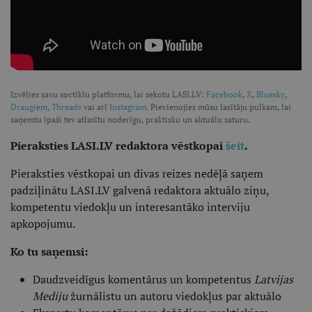
Izvēlies savu soctīklu platformu, lai sekotu LASI.LV:
Facebook
,
X
,
Bluesky
,
Draugiem
,
Threads
vai arī
Instagram
. Pievienojies mūsu lasītāju pulkam, lai
saņemtu īpaši tev atlasītu noderīgu, praktisku un aktuālu saturu.
Pieraksties LASI.LV redaktora vēstkopai
šeit
.
Pieraksties vēstkopai un divas reizes nedēļā saņem
padziļinātu LASI.LV galvenā redaktora aktuālo ziņu,
kompetentu viedokļu un interesantāko interviju
apkopojumu.
Ko tu saņemsi:
Daudzveidīgus komentārus un kompetentus
Latvijas
Mediju
žurnālistu un autoru viedokļus par aktuālo