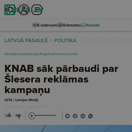
E-izdevumi
Grāmatas
Abonēt
LATVIJĀ PASAULĒ
POLITIKA
#knab
#nauda
#partijas
#rīga
#saeima
#uzņēmēji
KNAB sāk pārbaudi par
Šlesera reklāmas
kampaņu
LETA / Latvijas Mediji
2026. gada 11. maijs, 09:07
0
0