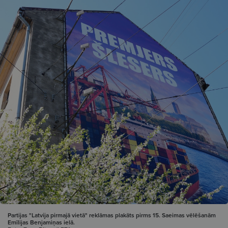
Partijas "Latvija pirmajā vietā" reklāmas plakāts pirms 15. Saeimas vēlēšanām
Emīlijas Benjamiņas ielā.