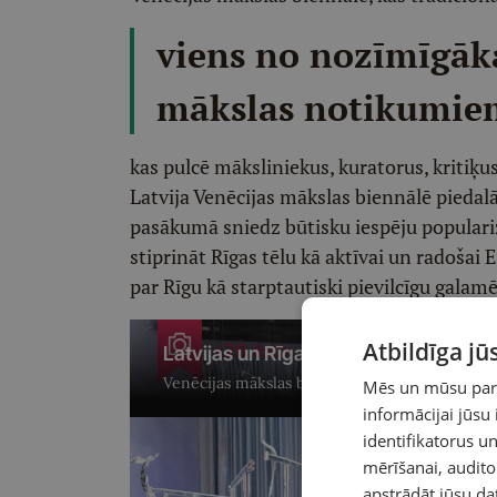
viens no nozīmīgāk
mākslas notikumiem
kas pulcē māksliniekus, kuratorus, kritiķu
Latvija Venēcijas mākslas biennālē piedalā
pasākumā sniedz būtisku iespēju populariz
stiprināt Rīgas tēlu kā aktīvai un radošai 
par Rīgu kā starptautiski pievilcīgu galamē
+26 foto
Atbildīga j
Latvijas un Rīgas paviljons Venēcija
Venēcijas mākslas biennālē tagad apskatāms Lat
Mēs un mūsu partn
informācijai jūsu
identifikatorus 
mērīšanai, audit
apstrādāt jūsu da