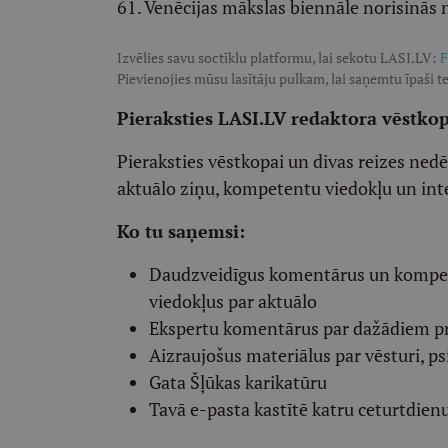
61. Venēcijas mākslas biennāle norisinās 
Izvēlies savu soctīklu platformu, lai sekotu LASI.LV:
F
Pievienojies mūsu lasītāju pulkam, lai saņemtu īpaši te
Pieraksties LASI.LV redaktora vēstko
Pieraksties vēstkopai un divas reizes ned
aktuālo ziņu, kompetentu viedokļu un int
Ko tu saņemsi:
Daudzveidīgus komentārus un komp
viedokļus par aktuālo
Ekspertu komentārus par dažādiem p
Aizraujošus materiālus par vēsturi, ps
Gata Šļūkas karikatūru
Tavā e-pasta kastītē katru ceturtdien