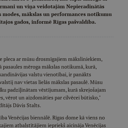
irmani un viņa veidotajām Nepieradinātās
s modes, mākslas un performances notikumu
itajos gados, informē Rīgas pašvaldība.
 pie pleca ar mūsu drosmīgajiem māksliniekiem,
jā pasaules mēroga mākslas notikumā, kurā,
Skandināvijas valstu vienotībai, ir panākts
valstij nav vietas lielās mākslas pasaulē. Mūsu
s alku padziļinātam vēstījumam, kurā skrejošajam
s, vērot un aizdomāties par cilvēcei būtisko,"
ītājs Dāvis Stalts.
alība Venēcijas biennālē. Rīgas dome kā viens no
kajiem atbalstītājiem iepriekš aicināja Venēcijas