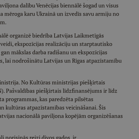
aviljona dalību Venēcijas biennālē šogad un visus
lna mēroga karu Ukrainā un izvedīs savu armiju no
ām.
nālē organizē biedrība Latvijas Laikmetīgās
veidi, ekspozīcijas realizāciju un starptautisko
 gan mākslas darba radīšanu un ekspozīcijas
s, lai nodrošinātu Latvijas un Rīgas atpazīstamību
inistrija. No Kultūras ministrijas piešķirtais
). Pašvaldības piešķirtais līdzfinansējums ir līdz
ta programmas, kas paredzēta pilsētas
 kultūras atpazīstamības veicināšanai. Šis
atvijas nacionālā paviljona kopējām organizēšanas
i norisinās reizi divos gados, ir