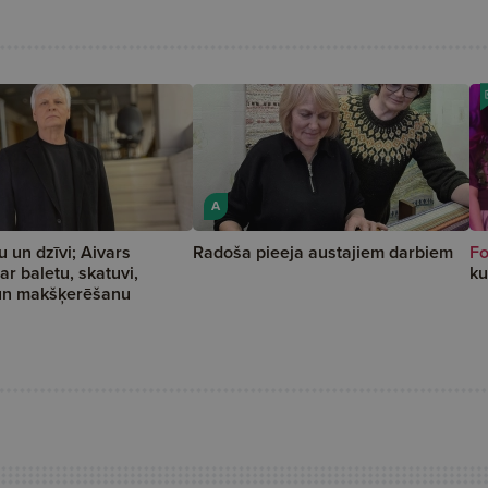
A
u un dzīvi; Aivars
Radoša pieeja austajiem darbiem
Fo
ar baletu, skatuvi,
ku
un makšķerēšanu