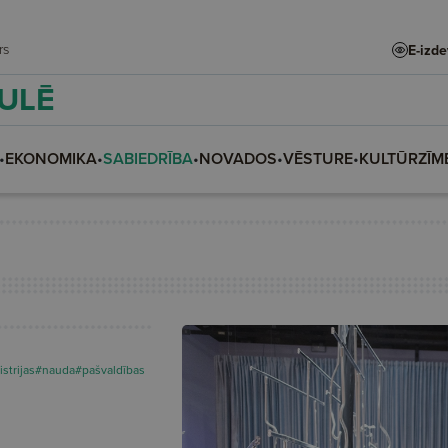
adars
E-izd
AULĒ
•
EKONOMIKA
•
SABIEDRĪBA
•
NOVADOS
•
VĒSTURE
•
KULTŪRZĪM
strijas
#nauda
#pašvaldības