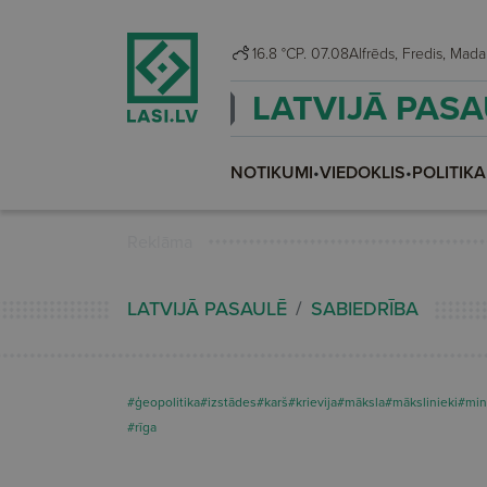
16.8 °C
P. 07.08
Alfrēds, Fredis, M
LATVIJĀ PAS
NOTIKUMI
•
VIEDOKLIS
•
POLITIKA
Reklāma
LATVIJĀ PASAULĒ
SABIEDRĪBA
#ģeopolitika
#izstādes
#karš
#krievija
#māksla
#mākslinieki
#mini
#rīga