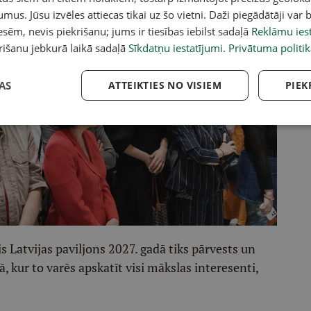
umus. Jūsu izvēles attiecas tikai uz šo vietni. Daži piegādātāji var b
sēm, nevis piekrišanu; jums ir tiesības iebilst sadaļā
Reklāmu iest
rišanu jebkurā laikā sadaļā
Sīkdatņu iestatījumi
.
Privātuma politik
AS
ATTEIKTIES NO VISIEM
PIEK
 Latvijas paviljons 2027. gadā tiks pārvests un
 kur to varēs apskatīt visi mākslas interesenti,