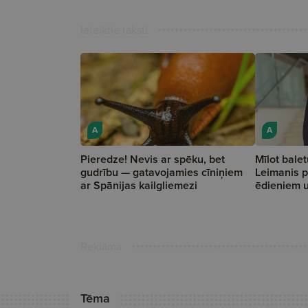
Ieteiktie raksti
A
A
Pieredze! Nevis ar spēku, bet
Mīlot balet
gudrību — gatavojamies cīniņiem
Leimanis p
ar Spānijas kailgliemezi
ēdieniem 
Reklāma
Tēma