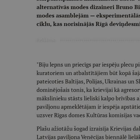
alternatīvās modes dizaineri Bruno B
modes asamblejām — eksperimentālā
ciklu, kas norisinājās Rīgā deviņdesm
Reklāma
"Biju lepns un priecīgs par iespēju plecu
kuratoriem un atbalstītājiem būt kopā ša
pateicoties Baltijas, Polijas, Ukrainas un 
dominējošais tonis, ka krievijai kā agresor
mākslinieku stāsts lieliski kalpo brīvība
paviljonu apmeklētājam ir iespēja apstātie
uzsver Rīgas domes Kultūras komisijas vad
Plašu ažiotāžu šogad izraisīja Krievijas d
Latvijas paviljona Venēcijas biennālē lielā