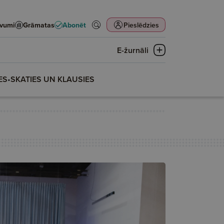
evumi
Grāmatas
Abonēt
Pieslēdzies
E-žurnāli
ES
•
SKATIES UN KLAUSIES