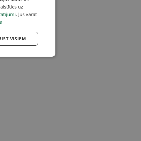
alstīties uz
atījumi
. Jūs varat
a
RIST VISIEM