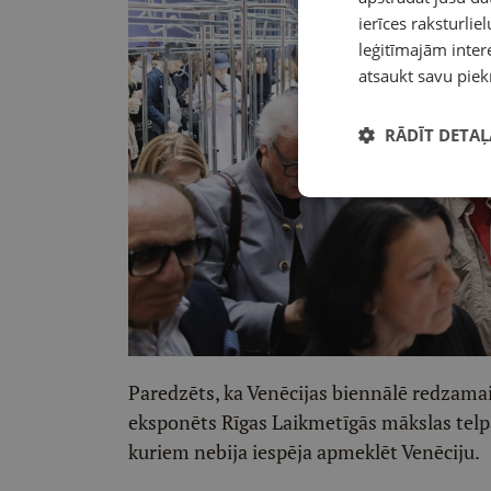
ierīces raksturliel
leģitīmajām intere
atsaukt savu piek
RĀDĪT DETAĻ
Paredzēts, ka Venēcijas biennālē redzamais
eksponēts Rīgas Laikmetīgās mākslas telpā,
kuriem nebija iespēja apmeklēt Venēciju.