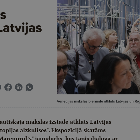
s
Latvijas
Venēcijas mākslas biennālē atklāts Latvijas un Rīg
autiskajā mākslas izstādē atklāts Latvijas
opijas aizkulises". Ekspozīcijā skatāms
Mareunrol’s" jaundarbs, kas tapis dialogā ar