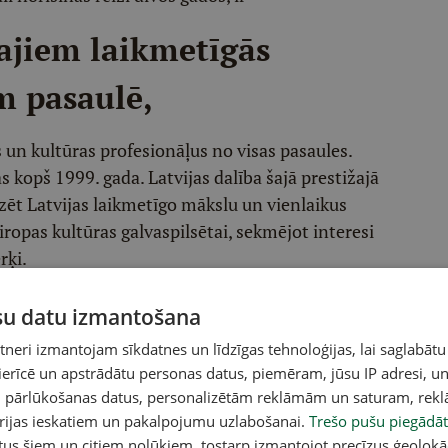
ajiem laikmetīgās
 pasaulē,
s un kultūras profesionāļus no visas pasaules.
s kopš 1999. gada. Latvijas dalība šajā prestižajā
ēt Latvijas laikmetīgo mākslu un vienlaikus
Eiropas kultūras galvaspilsētai, sekmējot interesi
rķi.
ūsu datu izmantošana
s mākslas biennālē
vijas un Rīgas paviljons.
eri izmantojam sīkdatnes un līdzīgas tehnoloģijas, lai saglabātu
 ierīcē un apstrādātu personas datus, piemēram, jūsu IP adresi, un
un pārlūkošanas datus, personalizētām reklāmām un saturam, rek
orijas ieskatiem un pakalpojumu uzlabošanai.
Trešo pušu piegādāt
tus šiem un citiem nolūkiem, tostarp izmantojot precīzus ģeolokā