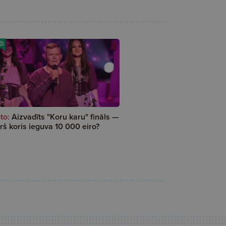
to:
Aizvadīts "Koru karu" fināls —
rš koris ieguva 10 000 eiro?