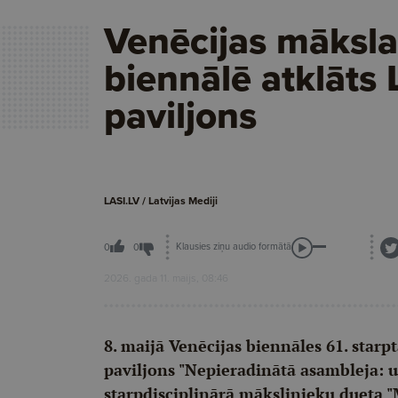
Venēcijas māksla
biennālē atklāts 
paviljons
LASI.LV / Latvijas Mediji
Klausies ziņu audio formātā
0
0
2026. gada 11. maijs, 08:46
8. maijā Venēcijas biennāles 61. starpt
paviljons "Nepieradinātā asambleja: ut
starpdisciplinārā mākslinieku dueta "