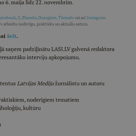
no 6. maija līdz 22. novembrim.
acebook
,
X
,
Bluesky
,
Draugiem
,
Threads
vai arī
Instagram
.
v atlasītu noderīgu, praktisku un aktuālu saturu.
pai
šeit
.
ēļā saņem padziļinātu LASI.LV galvenā redaktora
eresantāko interviju apkopojumu.
etentus
Latvijas Mediju
žurnālistu un autoru
raktiskiem, noderīgiem tematiem
iholoģiju, kultūru
u