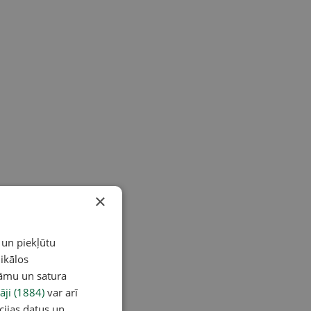
×
 un piekļūtu
ikālos
lāmu un satura
āji (1884)
var arī
cijas datus un