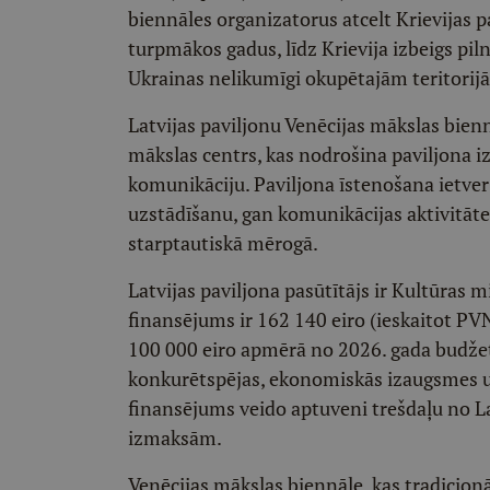
biennāles organizatorus atcelt Krievijas p
turpmākos gadus, līdz Krievija izbeigs pi
Ukrainas nelikumīgi okupētajām teritorij
Latvijas paviljonu Venēcijas mākslas bien
mākslas centrs, kas nodrošina paviljona iz
komunikāciju. Paviljona īstenošana ietver
uzstādīšanu, gan komunikācijas aktivitāte
starptautiskā mērogā.
Latvijas paviljona pasūtītājs ir Kultūras m
finansējums ir 162 140 eiro (ieskaitot PVN
100 000 eiro apmērā no 2026. gada budže
konkurētspējas, ekonomiskās izaugsmes un
finansējums veido aptuveni trešdaļu no L
izmaksām.
Venēcijas mākslas biennāle, kas tradicionāl